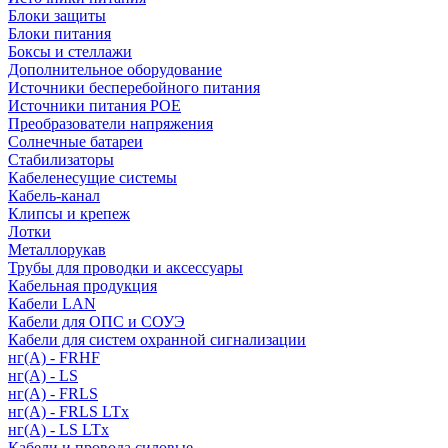
Блоки защиты
Блоки питания
Боксы и стеллажи
Дополнительное оборудование
Источники бесперебойного питания
Источники питания POE
Преобразователи напряжения
Солнечные батареи
Стабилизаторы
Кабеленесущие системы
Кабель-канал
Клипсы и крепеж
Лотки
Металлорукав
Трубы для проводки и аксессуары
Кабельная продукция
Кабели LAN
Кабели для ОПС и СОУЭ
Кабели для систем охранной сигнализации
нг(A) - FRHF
нг(A) - LS
нг(А) - FRLS
нг(А) - FRLS LTx
нг(А) - LS LTx
Кабели и провода силовые