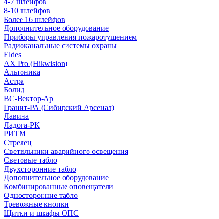
4-7 шлейфов
8-10 шлейфов
Более 16 шлейфов
Дополнительное оборудование
Приборы управления пожаротушением
Радиоканальные системы охраны
Eldes
AX Pro (Hikwision)
Альтоника
Астра
Болид
ВС-Вектор-Ар
Гранит-РА (Сибирский Арсенал)
Лавина
Ладога-РК
РИТМ
Стрелец
Светильники аварийного освещения
Световые табло
Двухсторонние табло
Дополнительное оборудование
Комбинированные оповещатели
Односторонние табло
Тревожные кнопки
Щитки и шкафы ОПС