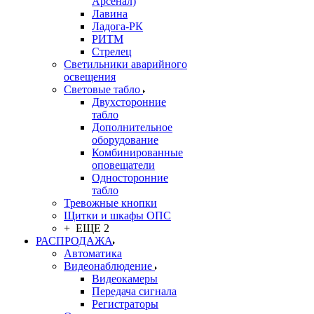
Арсенал)
Лавина
Ладога-РК
РИТМ
Стрелец
Светильники аварийного
освещения
Световые табло
Двухсторонние
табло
Дополнительное
оборудование
Комбинированные
оповещатели
Односторонние
табло
Тревожные кнопки
Щитки и шкафы ОПС
+ ЕЩЕ 2
РАСПРОДАЖА
Автоматика
Видеонаблюдение
Видеокамеры
Передача сигнала
Регистраторы