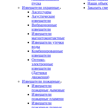
пуска
Наши объек
Извещатели охранные
Заказать см
Аксессуары
Акустические
извещатели
Вибрационные
извещатели
Извещатели
магнитоконтактные
Извещатели утечки
воды
Комбинированные
извещатели
Оптико-
электронные
извещатели
(Датчики
движения)
Извещатели пожарные
Извещатели
пожарные дымовые
Извещатели
пожарные пламени
Извещатели
пожарные ручные