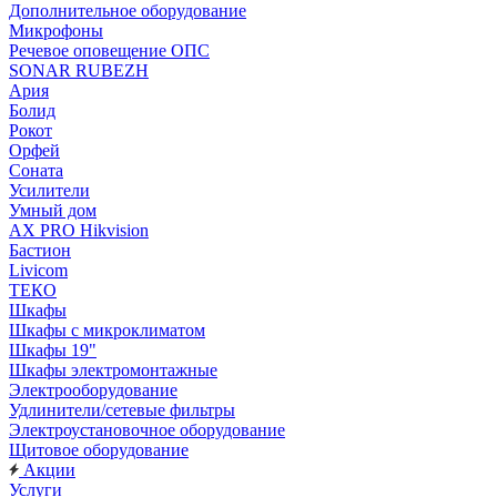
Дополнительное оборудование
Микрофоны
Речевое оповещение ОПС
SONAR RUBEZH
Ария
Болид
Рокот
Орфей
Соната
Усилители
Умный дом
AX PRO Hikvision
Бастион
Livicom
ТЕКО
Шкафы
Шкафы с микроклиматом
Шкафы 19"
Шкафы электромонтажные
Электрооборудование
Удлинители/сетевые фильтры
Электроустановочное оборудование
Щитовое оборудование
Акции
Услуги