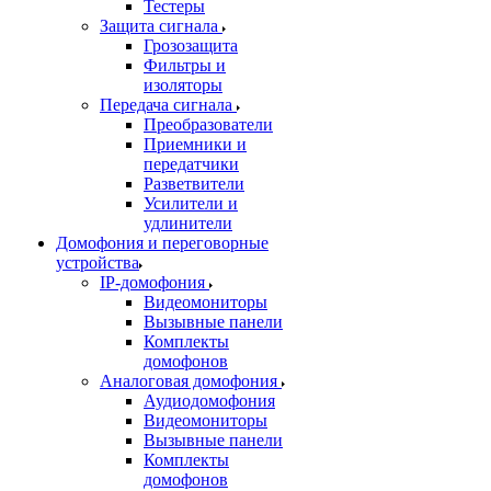
Тестеры
Защита сигнала
Грозозащита
Фильтры и
изоляторы
Передача сигнала
Преобразователи
Приемники и
передатчики
Разветвители
Усилители и
удлинители
Домофония и переговорные
устройства
IP-домофония
Видеомониторы
Вызывные панели
Комплекты
домофонов
Аналоговая домофония
Аудиодомофония
Видеомониторы
Вызывные панели
Комплекты
домофонов