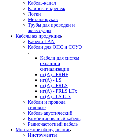
Кабель-канал
Клипсы и крепеж
Лотки
Металлорукав
Трубы для проводки и
аксессуары
Кабельная продукция
Кабели LAN
Кабели для ОПС и СОУЭ
Кабели для систем
охранной
сигнализации
нг(A) - FRHF
нг(A) - LS
нг(А) - FRLS
нг(А) - FRLS LTx
нг(А) - LS LTx
Кабели и провода
силовые
Кабель акустический
Комбинированый кабель
Радиочастотный кабель
Монтажное оборудование
Инструменты