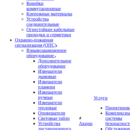
Коробки
коммутационные
Крепежные материалы
Устройства
соединительные
Огнестойкие кабельные
проходки и герметики
Охранно-пожарная
сигнализация (ОПС)
Взрывозащищенное
оборудование
Дополнительное
оборудование
Извещатели
дымовые
Извещатели
пламени
Извещатели
ручные
Услуги
Извещатели
тепловые
Проектиров
Оповещатели
Комплексн
Световые табло
системы
Устройства
Акции
безопасност
дистанционного
Обслужива