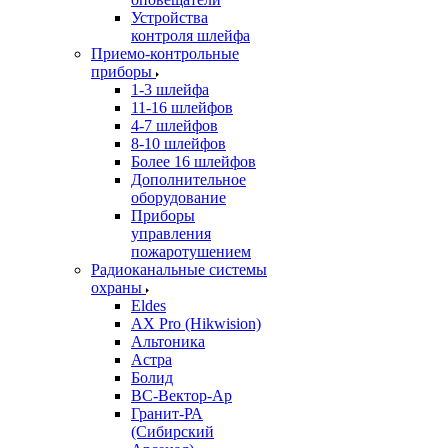
Устройства
контроля шлейфа
Приемо-контрольные
приборы
1-3 шлейфа
11-16 шлейфов
4-7 шлейфов
8-10 шлейфов
Более 16 шлейфов
Дополнительное
оборудование
Приборы
управления
пожаротушением
Радиоканальные системы
охраны
Eldes
AX Pro (Hikwision)
Альтоника
Астра
Болид
ВС-Вектор-Ар
Гранит-РА
(Сибирский