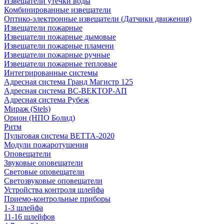
Извещатели утечки воды
Комбинированные извещатели
Оптико-электронные извещатели (Датчики движения)
Извещатели пожарные
Извещатели пожарные дымовые
Извещатели пожарные пламени
Извещатели пожарные ручные
Извещатели пожарные тепловые
Интегрированные системы
Адресная система Гранд Магистр 125
Адресная система ВС-ВЕКТОР-АП
Адресная система Рубеж
Мираж (Stels)
Орион (НПО Болид)
Ритм
Пультовая система ВЕТТА-2020
Модули пожаротушения
Оповещатели
Звуковые оповещатели
Световые оповещатели
Светозвуковые оповещатели
Устройства контроля шлейфа
Приемо-контрольные приборы
1-3 шлейфа
11-16 шлейфов