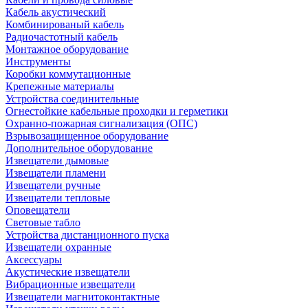
Кабель акустический
Комбинированый кабель
Радиочастотный кабель
Монтажное оборудование
Инструменты
Коробки коммутационные
Крепежные материалы
Устройства соединительные
Огнестойкие кабельные проходки и герметики
Охранно-пожарная сигнализация (ОПС)
Взрывозащищенное оборудование
Дополнительное оборудование
Извещатели дымовые
Извещатели пламени
Извещатели ручные
Извещатели тепловые
Оповещатели
Световые табло
Устройства дистанционного пуска
Извещатели охранные
Аксессуары
Акустические извещатели
Вибрационные извещатели
Извещатели магнитоконтактные