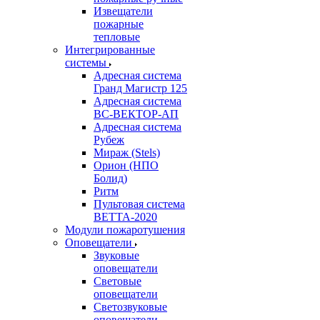
Извещатели
пожарные
тепловые
Интегрированные
системы
Адресная система
Гранд Магистр 125
Адресная система
ВС-ВЕКТОР-АП
Адресная система
Рубеж
Мираж (Stels)
Орион (НПО
Болид)
Ритм
Пультовая система
ВЕТТА-2020
Модули пожаротушения
Оповещатели
Звуковые
оповещатели
Световые
оповещатели
Светозвуковые
оповещатели