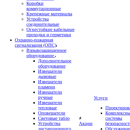
Коробки
коммутационные
Крепежные материалы
Устройства
соединительные
Огнестойкие кабельные
проходки и герметики
Охранно-пожарная
сигнализация (ОПС)
Взрывозащищенное
оборудование
Дополнительное
оборудование
Извещатели
дымовые
Извещатели
пламени
Извещатели
ручные
Услуги
Извещатели
тепловые
Проектиров
Оповещатели
Комплексн
Световые табло
системы
Устройства
Акции
безопасност
дистанционного
Обслужива