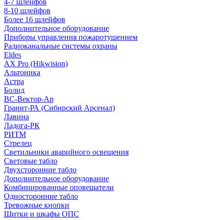
4-7 шлейфов
8-10 шлейфов
Более 16 шлейфов
Дополнительное оборудование
Приборы управления пожаротушением
Радиоканальные системы охраны
Eldes
AX Pro (Hikwision)
Альтоника
Астра
Болид
ВС-Вектор-Ар
Гранит-РА (Сибирский Арсенал)
Лавина
Ладога-РК
РИТМ
Стрелец
Светильники аварийного освещения
Световые табло
Двухсторонние табло
Дополнительное оборудование
Комбинированные оповещатели
Односторонние табло
Тревожные кнопки
Щитки и шкафы ОПС