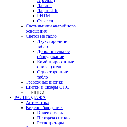
Арсенал)
Лавина
Ладога-РК
РИТМ
Стрелец
Светильники аварийного
освещения
Световые табло
Двухсторонние
табло
Дополнительное
оборудование
Комбинированные
оповещатели
Односторонние
табло
Тревожные кнопки
Щитки и шкафы ОПС
+ ЕЩЕ 2
РАСПРОДАЖА
Автоматика
Видеонаблюдение
Видеокамеры
Передача сигнала
Регистраторы