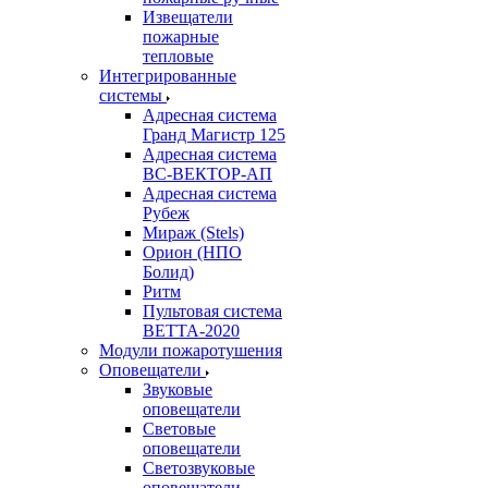
Извещатели
пожарные
тепловые
Интегрированные
системы
Адресная система
Гранд Магистр 125
Адресная система
ВС-ВЕКТОР-АП
Адресная система
Рубеж
Мираж (Stels)
Орион (НПО
Болид)
Ритм
Пультовая система
ВЕТТА-2020
Модули пожаротушения
Оповещатели
Звуковые
оповещатели
Световые
оповещатели
Светозвуковые
оповещатели