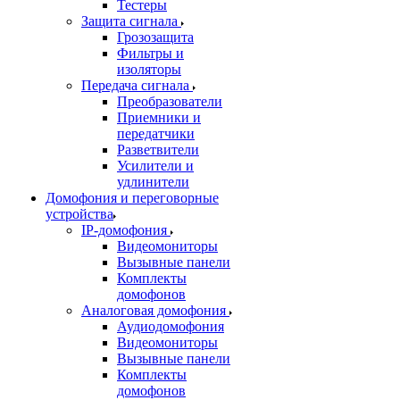
Тестеры
Защита сигнала
Грозозащита
Фильтры и
изоляторы
Передача сигнала
Преобразователи
Приемники и
передатчики
Разветвители
Усилители и
удлинители
Домофония и переговорные
устройства
IP-домофония
Видеомониторы
Вызывные панели
Комплекты
домофонов
Аналоговая домофония
Аудиодомофония
Видеомониторы
Вызывные панели
Комплекты
домофонов