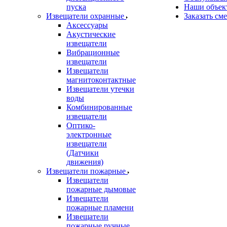
пуска
Наши объек
Извещатели охранные
Заказать см
Аксессуары
Акустические
извещатели
Вибрационные
извещатели
Извещатели
магнитоконтактные
Извещатели утечки
воды
Комбинированные
извещатели
Оптико-
электронные
извещатели
(Датчики
движения)
Извещатели пожарные
Извещатели
пожарные дымовые
Извещатели
пожарные пламени
Извещатели
пожарные ручные