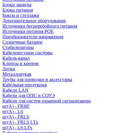
Блоки защиты
Блоки питания
Боксы и стеллажи
Дополнительное оборудование
Источники бесперебойного питания
Источники питания POE
Преобразователи напряжения
Солнечные батареи
Стабилизаторы
Кабеленесущие системы
Кабель-канал
Клипсы и крепеж
Лотки
Металлорукав
Трубы для проводки и аксессуары
Кабельная продукция
Кабели LAN
Кабели для ОПС и СОУЭ
Кабели для систем охранной сигнализации
нг(A) - FRHF
нг(A) - LS
нг(А) - FRLS
нг(А) - FRLS LTx
нг(А) - LS LTx
Кабели и провода силовые