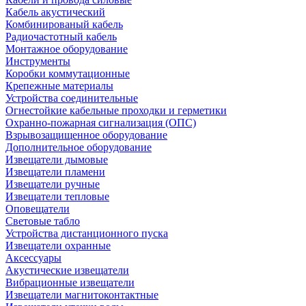
Кабель акустический
Комбинированый кабель
Радиочастотный кабель
Монтажное оборудование
Инструменты
Коробки коммутационные
Крепежные материалы
Устройства соединительные
Огнестойкие кабельные проходки и герметики
Охранно-пожарная сигнализация (ОПС)
Взрывозащищенное оборудование
Дополнительное оборудование
Извещатели дымовые
Извещатели пламени
Извещатели ручные
Извещатели тепловые
Оповещатели
Световые табло
Устройства дистанционного пуска
Извещатели охранные
Аксессуары
Акустические извещатели
Вибрационные извещатели
Извещатели магнитоконтактные