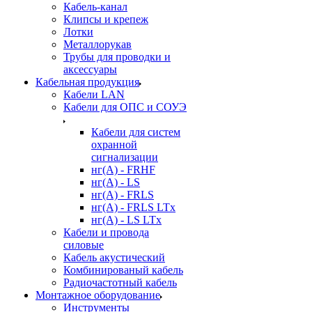
Кабель-канал
Клипсы и крепеж
Лотки
Металлорукав
Трубы для проводки и
аксессуары
Кабельная продукция
Кабели LAN
Кабели для ОПС и СОУЭ
Кабели для систем
охранной
сигнализации
нг(A) - FRHF
нг(A) - LS
нг(А) - FRLS
нг(А) - FRLS LTx
нг(А) - LS LTx
Кабели и провода
силовые
Кабель акустический
Комбинированый кабель
Радиочастотный кабель
Монтажное оборудование
Инструменты