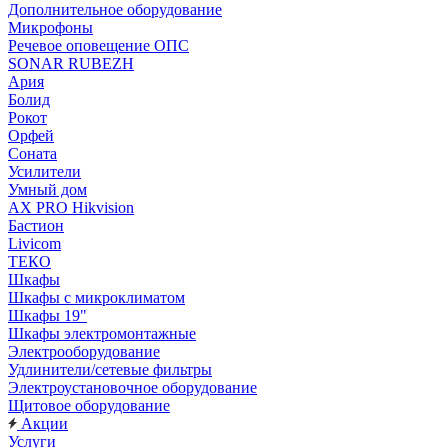
Дополнительное оборудование
Микрофоны
Речевое оповещение ОПС
SONAR RUBEZH
Ария
Болид
Рокот
Орфей
Соната
Усилители
Умный дом
AX PRO Hikvision
Бастион
Livicom
ТЕКО
Шкафы
Шкафы с микроклиматом
Шкафы 19"
Шкафы электромонтажные
Электрооборудование
Удлинители/сетевые фильтры
Электроустановочное оборудование
Щитовое оборудование
Акции
Услуги