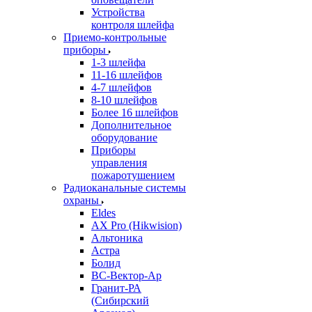
Устройства
контроля шлейфа
Приемо-контрольные
приборы
1-3 шлейфа
11-16 шлейфов
4-7 шлейфов
8-10 шлейфов
Более 16 шлейфов
Дополнительное
оборудование
Приборы
управления
пожаротушением
Радиоканальные системы
охраны
Eldes
AX Pro (Hikwision)
Альтоника
Астра
Болид
ВС-Вектор-Ар
Гранит-РА
(Сибирский