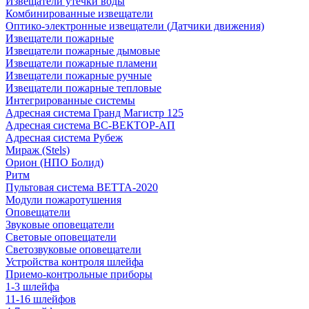
Извещатели утечки воды
Комбинированные извещатели
Оптико-электронные извещатели (Датчики движения)
Извещатели пожарные
Извещатели пожарные дымовые
Извещатели пожарные пламени
Извещатели пожарные ручные
Извещатели пожарные тепловые
Интегрированные системы
Адресная система Гранд Магистр 125
Адресная система ВС-ВЕКТОР-АП
Адресная система Рубеж
Мираж (Stels)
Орион (НПО Болид)
Ритм
Пультовая система ВЕТТА-2020
Модули пожаротушения
Оповещатели
Звуковые оповещатели
Световые оповещатели
Светозвуковые оповещатели
Устройства контроля шлейфа
Приемо-контрольные приборы
1-3 шлейфа
11-16 шлейфов