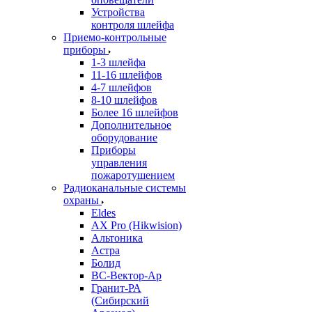
Устройства
контроля шлейфа
Приемо-контрольные
приборы
1-3 шлейфа
11-16 шлейфов
4-7 шлейфов
8-10 шлейфов
Более 16 шлейфов
Дополнительное
оборудование
Приборы
управления
пожаротушением
Радиоканальные системы
охраны
Eldes
AX Pro (Hikwision)
Альтоника
Астра
Болид
ВС-Вектор-Ар
Гранит-РА
(Сибирский