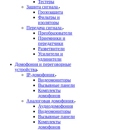
Тестеры
Защита сигнала
Грозозащита
Фильтры и
изоляторы
Передача сигнала
Преобразователи
Приемники и
передатчики
Разветвители
Усилители и
удлинители
Домофония и переговорные
устройства
IP-домофония
Видеомониторы
Вызывные панели
Комплекты
домофонов
Аналоговая домофония
Аудиодомофония
Видеомониторы
Вызывные панели
Комплекты
домофонов