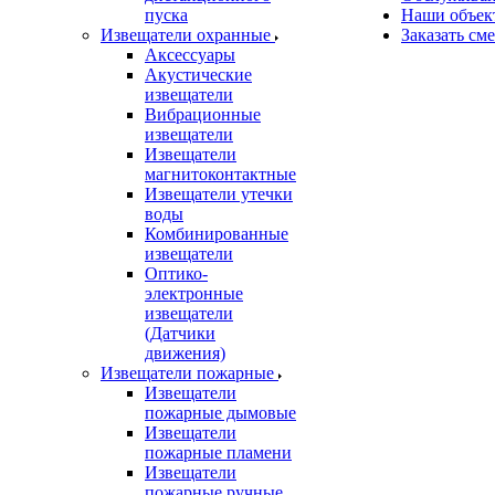
пуска
Наши объек
Извещатели охранные
Заказать см
Аксессуары
Акустические
извещатели
Вибрационные
извещатели
Извещатели
магнитоконтактные
Извещатели утечки
воды
Комбинированные
извещатели
Оптико-
электронные
извещатели
(Датчики
движения)
Извещатели пожарные
Извещатели
пожарные дымовые
Извещатели
пожарные пламени
Извещатели
пожарные ручные