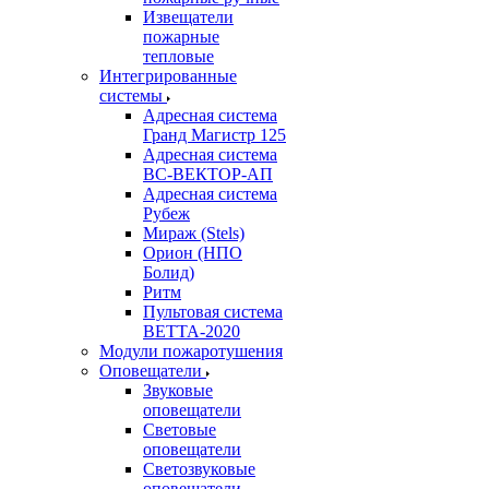
Извещатели
пожарные
тепловые
Интегрированные
системы
Адресная система
Гранд Магистр 125
Адресная система
ВС-ВЕКТОР-АП
Адресная система
Рубеж
Мираж (Stels)
Орион (НПО
Болид)
Ритм
Пультовая система
ВЕТТА-2020
Модули пожаротушения
Оповещатели
Звуковые
оповещатели
Световые
оповещатели
Светозвуковые
оповещатели