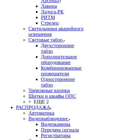
Арсенал)
Лавина
Ладога-РК
РИТМ
Стрелец
Светильники аварийного
освещения
Световые табло
Двухсторонние
табло
Дополнительное
оборудование
Комбинированные
оповещатели
Односторонние
табло
Тревожные кнопки
Щитки и шкафы ОПС
+ ЕЩЕ 2
РАСПРОДАЖА
Автоматика
Видеонаблюдение
Видеокамеры
Передача сигнала
Регистраторы