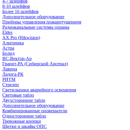
4-7 шлейфов
8-10 шлейфов
Более 16 шлейфов
Дополнительное оборудование
Приборы управления пожаротушением
Радиоканальные системы охраны
Eldes
AX Pro (Hikwision)
Альтоника
Астра
Болид
ВС-Вектор-Ар
Гранит-РА (Сибирский Арсенал)
Лавина
Ладога-РК
РИТМ
Стрелец
Светильники аварийного освещения
Световые табло
Двухсторонние табло
Дополнительное оборудование
Комбинированные оповещатели
Односторонние табло
Тревожные кнопки
Щитки и шкафы ОПС