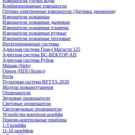
Извещатели утечки воды
Комбинированные извещатели
Оптико-электронные извещатели (Датчики движения)
Извещатели пожарные
Извещатели пожарные дымовые
Извещатели пожарные пламени
Извещатели пожарные ручные
Извещатели пожарные тепловые
Интегрированные системы
Адресная система Гранд Магистр 125
Адресная система ВС-ВЕКТОР-АП
Адресная система Рубеж
Мираж (Stels)
Орион (НПО Болид)
Ритм
Пультовая система ВЕТТА-2020
Модули пожаротушения
Оповещатели
Звуковые оповещатели
Световые оповещатели
Светозвуковые оповещатели
Устройства контроля шлейфа
Приемо-контрольные приборы
1-3 шлейфа
11-16 шлейфов