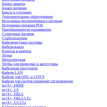
Блоки защиты
Блоки питания
Боксы и стеллажи
Дополнительное оборудование
Источники бесперебойного питания
Источники питания POE
Преобразователи напряжения
Солнечные батареи
Стабилизаторы
Кабеленесущие системы
Кабель-канал
Клипсы и крепеж
Лотки
Металлорукав
Трубы для проводки и аксессуары
Кабельная продукция
Кабели LAN
Кабели для ОПС и СОУЭ
Кабели для систем охранной сигнализации
нг(A) - FRHF
нг(A) - LS
нг(А) - FRLS
нг(А) - FRLS LTx
нг(А) - LS LTx
Кабели и провода силовые