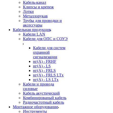
Кабель-канал
Клипсы и крепеж
Лотки
Металлорукав
Трубы для проводки и
аксессуары
Кабельная продукция
Кабели LAN
Кабели для ОПС и СОУЭ
Кабели для систем
охранной
сигнализации
нг(A) - FRHF
нг(A) - LS
нг(А) - FRLS
нг(А) - FRLS LTx
нг(А) - LS LTx
Кабели и провода
силовые
Кабель акустический
Комбинированый кабель
Радиочастотный кабель
Монтажное оборудование
Инструменты