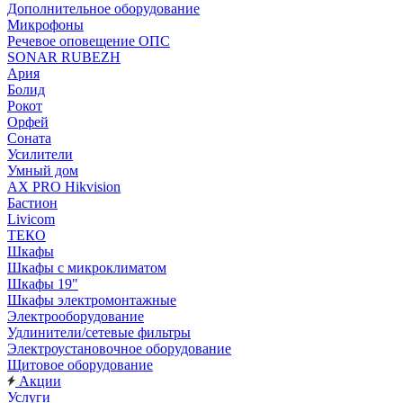
Дополнительное оборудование
Микрофоны
Речевое оповещение ОПС
SONAR RUBEZH
Ария
Болид
Рокот
Орфей
Соната
Усилители
Умный дом
AX PRO Hikvision
Бастион
Livicom
ТЕКО
Шкафы
Шкафы с микроклиматом
Шкафы 19"
Шкафы электромонтажные
Электрооборудование
Удлинители/сетевые фильтры
Электроустановочное оборудование
Щитовое оборудование
Акции
Услуги