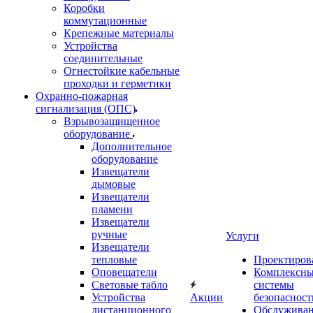
Коробки
коммутационные
Крепежные материалы
Устройства
соединительные
Огнестойкие кабельные
проходки и герметики
Охранно-пожарная
сигнализация (ОПС)
Взрывозащищенное
оборудование
Дополнительное
оборудование
Извещатели
дымовые
Извещатели
пламени
Извещатели
ручные
Услуги
Извещатели
тепловые
Проектиров
Оповещатели
Комплексн
Световые табло
системы
Устройства
Акции
безопасност
дистанционного
Обслужива