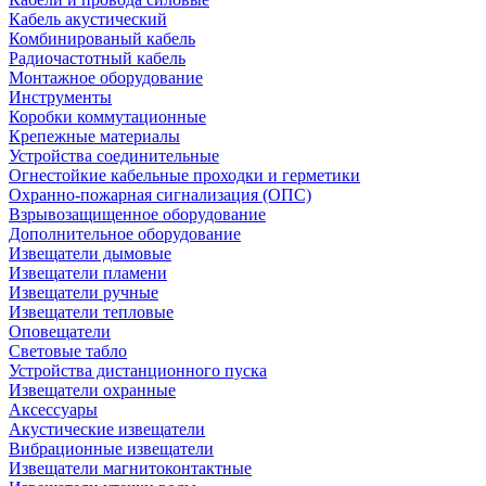
Кабель акустический
Комбинированый кабель
Радиочастотный кабель
Монтажное оборудование
Инструменты
Коробки коммутационные
Крепежные материалы
Устройства соединительные
Огнестойкие кабельные проходки и герметики
Охранно-пожарная сигнализация (ОПС)
Взрывозащищенное оборудование
Дополнительное оборудование
Извещатели дымовые
Извещатели пламени
Извещатели ручные
Извещатели тепловые
Оповещатели
Световые табло
Устройства дистанционного пуска
Извещатели охранные
Аксессуары
Акустические извещатели
Вибрационные извещатели
Извещатели магнитоконтактные