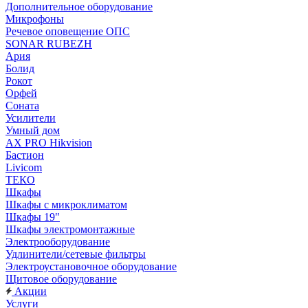
Дополнительное оборудование
Микрофоны
Речевое оповещение ОПС
SONAR RUBEZH
Ария
Болид
Рокот
Орфей
Соната
Усилители
Умный дом
AX PRO Hikvision
Бастион
Livicom
ТЕКО
Шкафы
Шкафы с микроклиматом
Шкафы 19"
Шкафы электромонтажные
Электрооборудование
Удлинители/сетевые фильтры
Электроустановочное оборудование
Щитовое оборудование
Акции
Услуги