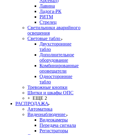
Арсенал)
Лавина
Ладога-РК
РИТМ
Стрелец
Светильники аварийного
освещения
Световые табло
Двухсторонние
табло
Дополнительное
оборудование
Комбинированные
оповещатели
Односторонние
табло
Тревожные кнопки
Щитки и шкафы ОПС
+ ЕЩЕ 2
РАСПРОДАЖА
Автоматика
Видеонаблюдение
Видеокамеры
Передача сигнала
Регистраторы