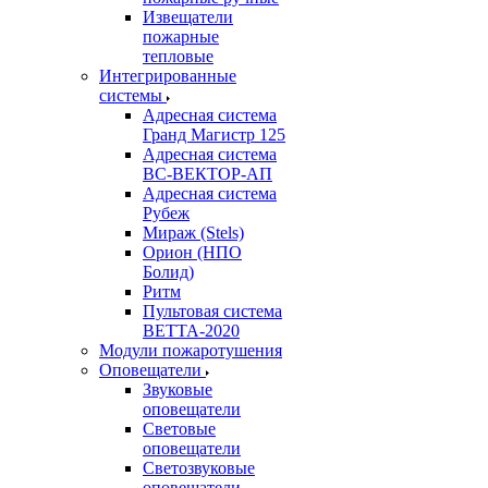
Извещатели
пожарные
тепловые
Интегрированные
системы
Адресная система
Гранд Магистр 125
Адресная система
ВС-ВЕКТОР-АП
Адресная система
Рубеж
Мираж (Stels)
Орион (НПО
Болид)
Ритм
Пультовая система
ВЕТТА-2020
Модули пожаротушения
Оповещатели
Звуковые
оповещатели
Световые
оповещатели
Светозвуковые
оповещатели