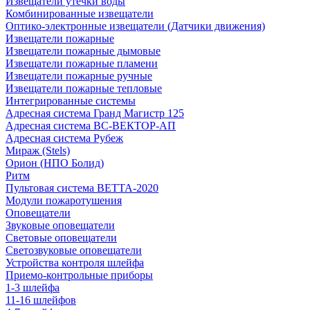
Извещатели утечки воды
Комбинированные извещатели
Оптико-электронные извещатели (Датчики движения)
Извещатели пожарные
Извещатели пожарные дымовые
Извещатели пожарные пламени
Извещатели пожарные ручные
Извещатели пожарные тепловые
Интегрированные системы
Адресная система Гранд Магистр 125
Адресная система ВС-ВЕКТОР-АП
Адресная система Рубеж
Мираж (Stels)
Орион (НПО Болид)
Ритм
Пультовая система ВЕТТА-2020
Модули пожаротушения
Оповещатели
Звуковые оповещатели
Световые оповещатели
Светозвуковые оповещатели
Устройства контроля шлейфа
Приемо-контрольные приборы
1-3 шлейфа
11-16 шлейфов