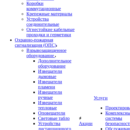
Коробки
коммутационные
Крепежные материалы
Устройства
соединительные
Огнестойкие кабельные
проходки и герметики
Охранно-пожарная
сигнализация (ОПС)
Взрывозащищенное
оборудование
Дополнительное
оборудование
Извещатели
дымовые
Извещатели
пламени
Извещатели
ручные
Услуги
Извещатели
тепловые
Проектиров
Оповещатели
Комплексн
Световые табло
системы
Устройства
Акции
безопасност
дистанционного
Обслужива