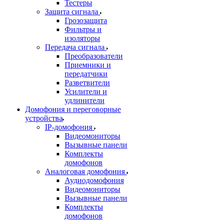
Тестеры
Защита сигнала
Грозозащита
Фильтры и
изоляторы
Передача сигнала
Преобразователи
Приемники и
передатчики
Разветвители
Усилители и
удлинители
Домофония и переговорные
устройства
IP-домофония
Видеомониторы
Вызывные панели
Комплекты
домофонов
Аналоговая домофония
Аудиодомофония
Видеомониторы
Вызывные панели
Комплекты
домофонов