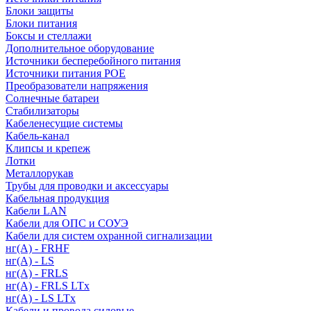
Блоки защиты
Блоки питания
Боксы и стеллажи
Дополнительное оборудование
Источники бесперебойного питания
Источники питания POE
Преобразователи напряжения
Солнечные батареи
Стабилизаторы
Кабеленесущие системы
Кабель-канал
Клипсы и крепеж
Лотки
Металлорукав
Трубы для проводки и аксессуары
Кабельная продукция
Кабели LAN
Кабели для ОПС и СОУЭ
Кабели для систем охранной сигнализации
нг(A) - FRHF
нг(A) - LS
нг(А) - FRLS
нг(А) - FRLS LTx
нг(А) - LS LTx
Кабели и провода силовые