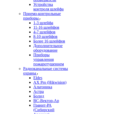
Устройства
контроля шлейфа
Приемо-контрольные
приборы
1-3 шлейфа
11-16 шлейфов
4-7 шлейфов
8-10 шлейфов
Более 16 шлейфов
Дополнительное
оборудование
Приборы
управления
пожаротушением
Радиоканальные системы
охраны
Eldes
AX Pro (Hikwision)
Альтоника
Астра
Болид
ВС-Вектор-Ар
Гранит-РА
(Сибирский