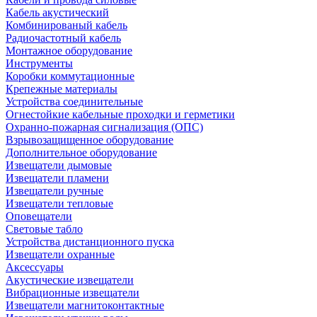
Кабель акустический
Комбинированый кабель
Радиочастотный кабель
Монтажное оборудование
Инструменты
Коробки коммутационные
Крепежные материалы
Устройства соединительные
Огнестойкие кабельные проходки и герметики
Охранно-пожарная сигнализация (ОПС)
Взрывозащищенное оборудование
Дополнительное оборудование
Извещатели дымовые
Извещатели пламени
Извещатели ручные
Извещатели тепловые
Оповещатели
Световые табло
Устройства дистанционного пуска
Извещатели охранные
Аксессуары
Акустические извещатели
Вибрационные извещатели
Извещатели магнитоконтактные