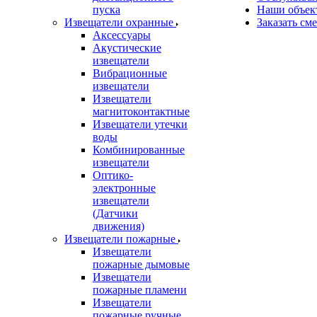
пуска
Наши объек
Извещатели охранные
Заказать см
Аксессуары
Акустические
извещатели
Вибрационные
извещатели
Извещатели
магнитоконтактные
Извещатели утечки
воды
Комбинированные
извещатели
Оптико-
электронные
извещатели
(Датчики
движения)
Извещатели пожарные
Извещатели
пожарные дымовые
Извещатели
пожарные пламени
Извещатели
пожарные ручные