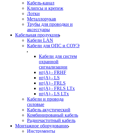
Кабель-канал
Клипсы и крепеж
Лотки
Металлорукав
Трубы для проводки и
аксессуары
Кабельная продукция
Кабели LAN
Кабели для ОПС и СОУЭ
Кабели для систем
охранной
сигнализации
нг(A) - FRHF
нг(A) - LS
нг(А) - FRLS
нг(А) - FRLS LTx
нг(А) - LS LTx
Кабели и провода
силовые
Кабель акустический
Комбинированый кабель
Радиочастотный кабель
Монтажное оборудование
Инструменты