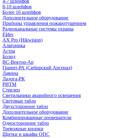
4-7 шлейфов
8-10 шлейфов
Более 16 шлейфов
Дополнительное оборудование
Приборы управления пожаротушением
Радиоканальные системы охраны
Eldes
AX Pro (Hikwision)
Альтоника
Астра
Болид
ВС-Вектор-Ар
Гранит-РА (Сибирский Арсенал)
Лавина
Ладога-РК
РИТМ
Стрелец
Светильники аварийного освещения
Световые табло
Двухсторонние табло
Дополнительное оборудование
Комбинированные оповещатели
Односторонние табло
Тревожные кнопки
Щитки и шкафы ОПС