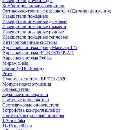
Извещатели утечки воды
Комбинированные извещатели
Оптико-электронные извещатели (Датчики движения)
Извещатели пожарные
Извещатели пожарные дымовые
Извещатели пожарные пламени
Извещатели пожарные ручные
Извещатели пожарные тепловые
Интегрированные системы
Адресная система Гранд Магистр 125
Адресная система ВС-ВЕКТОР-АП
Адресная система Рубеж
Мираж (Stels)
Орион (НПО Болид)
Ритм
Пультовая система ВЕТТА-2020
Модули пожаротушения
Оповещатели
Звуковые оповещатели
Световые оповещатели
Светозвуковые оповещатели
Устройства контроля шлейфа
Приемо-контрольные приборы
1-3 шлейфа
11-16 шлейфов