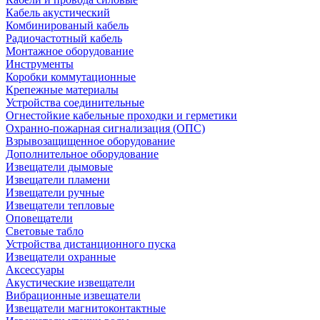
Кабель акустический
Комбинированый кабель
Радиочастотный кабель
Монтажное оборудование
Инструменты
Коробки коммутационные
Крепежные материалы
Устройства соединительные
Огнестойкие кабельные проходки и герметики
Охранно-пожарная сигнализация (ОПС)
Взрывозащищенное оборудование
Дополнительное оборудование
Извещатели дымовые
Извещатели пламени
Извещатели ручные
Извещатели тепловые
Оповещатели
Световые табло
Устройства дистанционного пуска
Извещатели охранные
Аксессуары
Акустические извещатели
Вибрационные извещатели
Извещатели магнитоконтактные