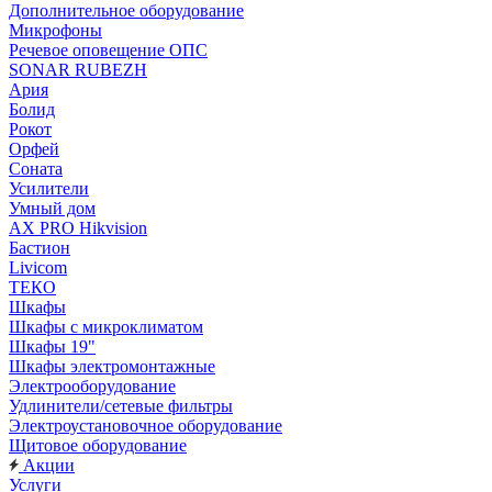
Дополнительное оборудование
Микрофоны
Речевое оповещение ОПС
SONAR RUBEZH
Ария
Болид
Рокот
Орфей
Соната
Усилители
Умный дом
AX PRO Hikvision
Бастион
Livicom
ТЕКО
Шкафы
Шкафы с микроклиматом
Шкафы 19"
Шкафы электромонтажные
Электрооборудование
Удлинители/сетевые фильтры
Электроустановочное оборудование
Щитовое оборудование
Акции
Услуги