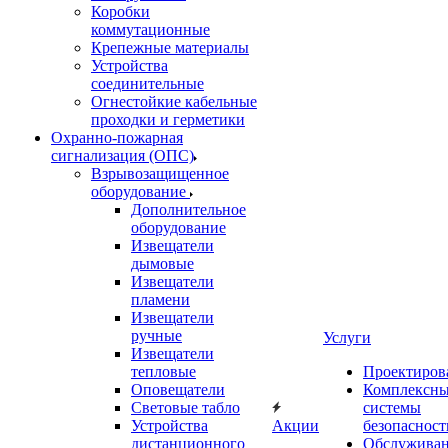
Коробки
коммутационные
Крепежные материалы
Устройства
соединительные
Огнестойкие кабельные
проходки и герметики
Охранно-пожарная
сигнализация (ОПС)
Взрывозащищенное
оборудование
Дополнительное
оборудование
Извещатели
дымовые
Извещатели
пламени
Извещатели
ручные
Услуги
Извещатели
тепловые
Проектиров
Оповещатели
Комплексн
Световые табло
системы
Устройства
Акции
безопасност
дистанционного
Обслужива