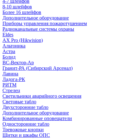
4-7 шлейфов
8-10 шлейфов
Более 16 шлейфов
Дополнительное оборудование
Приборы управления пожаротушением
Радиоканальные системы охраны
Eldes
AX Pro (Hikwision)
Альтоника
Астра
Болид
ВС-Вектор-Ар
Гранит-РА (Сибирский Арсенал)
Лавина
Ладога-РК
РИТМ
Стрелец
Светильники аварийного освещения
Световые табло
Двухсторонние табло
Дополнительное оборудование
Комбинированные оповещатели
Односторонние табло
Тревожные кнопки
Щитки и шкафы ОПС