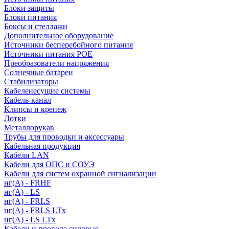
Блоки защиты
Блоки питания
Боксы и стеллажи
Дополнительное оборудование
Источники бесперебойного питания
Источники питания POE
Преобразователи напряжения
Солнечные батареи
Стабилизаторы
Кабеленесущие системы
Кабель-канал
Клипсы и крепеж
Лотки
Металлорукав
Трубы для проводки и аксессуары
Кабельная продукция
Кабели LAN
Кабели для ОПС и СОУЭ
Кабели для систем охранной сигнализации
нг(A) - FRHF
нг(A) - LS
нг(А) - FRLS
нг(А) - FRLS LTx
нг(А) - LS LTx
Кабели и провода силовые