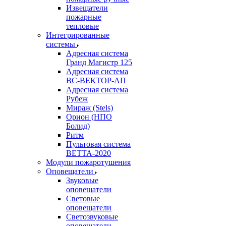
Извещатели
пожарные
тепловые
Интегрированные
системы
Адресная система
Гранд Магистр 125
Адресная система
ВС-ВЕКТОР-АП
Адресная система
Рубеж
Мираж (Stels)
Орион (НПО
Болид)
Ритм
Пультовая система
ВЕТТА-2020
Модули пожаротушения
Оповещатели
Звуковые
оповещатели
Световые
оповещатели
Светозвуковые
оповещатели