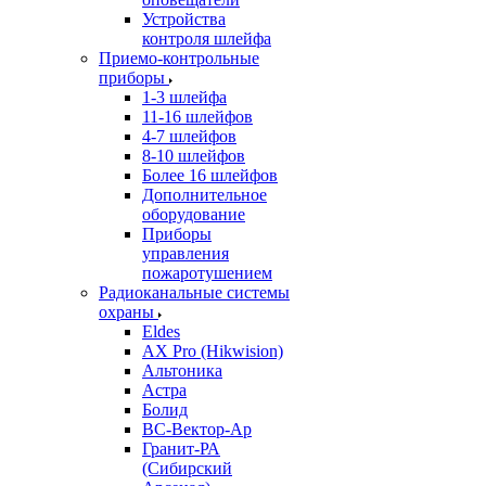
Устройства
контроля шлейфа
Приемо-контрольные
приборы
1-3 шлейфа
11-16 шлейфов
4-7 шлейфов
8-10 шлейфов
Более 16 шлейфов
Дополнительное
оборудование
Приборы
управления
пожаротушением
Радиоканальные системы
охраны
Eldes
AX Pro (Hikwision)
Альтоника
Астра
Болид
ВС-Вектор-Ар
Гранит-РА
(Сибирский