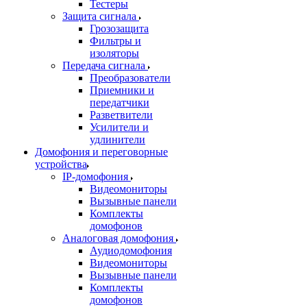
Тестеры
Защита сигнала
Грозозащита
Фильтры и
изоляторы
Передача сигнала
Преобразователи
Приемники и
передатчики
Разветвители
Усилители и
удлинители
Домофония и переговорные
устройства
IP-домофония
Видеомониторы
Вызывные панели
Комплекты
домофонов
Аналоговая домофония
Аудиодомофония
Видеомониторы
Вызывные панели
Комплекты
домофонов