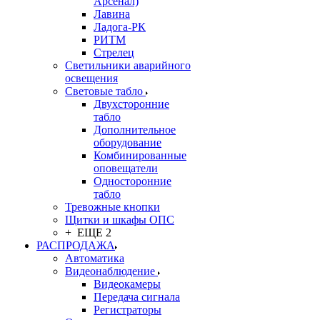
Арсенал)
Лавина
Ладога-РК
РИТМ
Стрелец
Светильники аварийного
освещения
Световые табло
Двухсторонние
табло
Дополнительное
оборудование
Комбинированные
оповещатели
Односторонние
табло
Тревожные кнопки
Щитки и шкафы ОПС
+ ЕЩЕ 2
РАСПРОДАЖА
Автоматика
Видеонаблюдение
Видеокамеры
Передача сигнала
Регистраторы