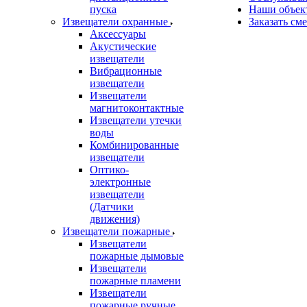
пуска
Наши объек
Извещатели охранные
Заказать см
Аксессуары
Акустические
извещатели
Вибрационные
извещатели
Извещатели
магнитоконтактные
Извещатели утечки
воды
Комбинированные
извещатели
Оптико-
электронные
извещатели
(Датчики
движения)
Извещатели пожарные
Извещатели
пожарные дымовые
Извещатели
пожарные пламени
Извещатели
пожарные ручные