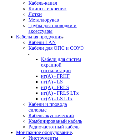
Кабель-канал
Клипсы и крепеж
Лотки
Металлорукав
Трубы для проводки и
аксессуары
Кабельная продукция
Кабели LAN
Кабели для ОПС и СОУЭ
Кабели для систем
охранной
сигнализации
нг(A) - FRHF
нг(A) - LS
нг(А) - FRLS
нг(А) - FRLS LTx
нг(А) - LS LTx
Кабели и провода
силовые
Кабель акустический
Комбинированый кабель
Радиочастотный кабель
Монтажное оборудование
Инструменты