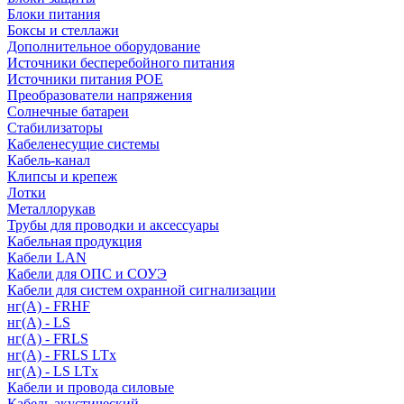
Блоки питания
Боксы и стеллажи
Дополнительное оборудование
Источники бесперебойного питания
Источники питания POE
Преобразователи напряжения
Солнечные батареи
Стабилизаторы
Кабеленесущие системы
Кабель-канал
Клипсы и крепеж
Лотки
Металлорукав
Трубы для проводки и аксессуары
Кабельная продукция
Кабели LAN
Кабели для ОПС и СОУЭ
Кабели для систем охранной сигнализации
нг(A) - FRHF
нг(A) - LS
нг(А) - FRLS
нг(А) - FRLS LTx
нг(А) - LS LTx
Кабели и провода силовые
Кабель акустический