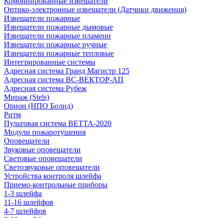
Комбинированные извещатели
Оптико-электронные извещатели (Датчики движения)
Извещатели пожарные
Извещатели пожарные дымовые
Извещатели пожарные пламени
Извещатели пожарные ручные
Извещатели пожарные тепловые
Интегрированные системы
Адресная система Гранд Магистр 125
Адресная система ВС-ВЕКТОР-АП
Адресная система Рубеж
Мираж (Stels)
Орион (НПО Болид)
Ритм
Пультовая система ВЕТТА-2020
Модули пожаротушения
Оповещатели
Звуковые оповещатели
Световые оповещатели
Светозвуковые оповещатели
Устройства контроля шлейфа
Приемо-контрольные приборы
1-3 шлейфа
11-16 шлейфов
4-7 шлейфов