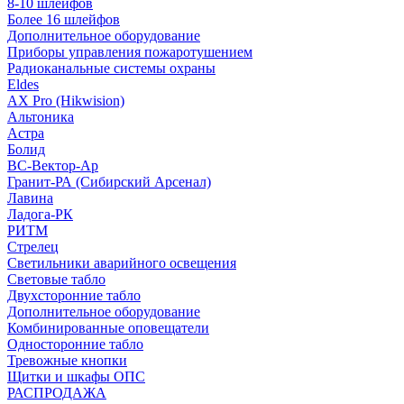
8-10 шлейфов
Более 16 шлейфов
Дополнительное оборудование
Приборы управления пожаротушением
Радиоканальные системы охраны
Eldes
AX Pro (Hikwision)
Альтоника
Астра
Болид
ВС-Вектор-Ар
Гранит-РА (Сибирский Арсенал)
Лавина
Ладога-РК
РИТМ
Стрелец
Светильники аварийного освещения
Световые табло
Двухсторонние табло
Дополнительное оборудование
Комбинированные оповещатели
Односторонние табло
Тревожные кнопки
Щитки и шкафы ОПС
РАСПРОДАЖА