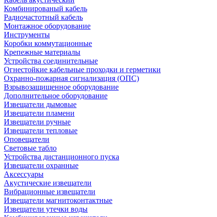
Комбинированый кабель
Радиочастотный кабель
Монтажное оборудование
Инструменты
Коробки коммутационные
Крепежные материалы
Устройства соединительные
Огнестойкие кабельные проходки и герметики
Охранно-пожарная сигнализация (ОПС)
Взрывозащищенное оборудование
Дополнительное оборудование
Извещатели дымовые
Извещатели пламени
Извещатели ручные
Извещатели тепловые
Оповещатели
Световые табло
Устройства дистанционного пуска
Извещатели охранные
Аксессуары
Акустические извещатели
Вибрационные извещатели
Извещатели магнитоконтактные
Извещатели утечки воды