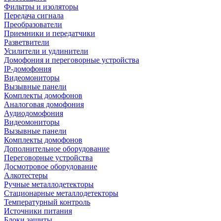
Фильтры и изоляторы
Передача сигнала
Преобразователи
Приемники и передатчики
Разветвители
Усилители и удлинители
Домофония и переговорные устройства
IP-домофония
Видеомониторы
Вызывные панели
Комплекты домофонов
Аналоговая домофония
Аудиодомофония
Видеомониторы
Вызывные панели
Комплекты домофонов
Дополнительное оборудование
Переговорные устройства
Досмотровое оборудование
Алкотестеры
Ручные металлодетекторы
Стационарные металлодетекторы
Температурный контроль
Источники питания
Блоки защиты