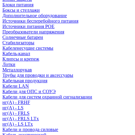
Блоки питания
Боксы и стеллажи
Дополнительное оборудование
Источники бесперебойного питания
Источники питания POE
Преобразователи напряжения
Солнечные батареи
Стабилизаторы
Кабеленесущие системы
Кабель-канал
Клипсы и крепеж
Лотки
Металлорукав
Трубы для проводки и аксессуары
Кабельная продукция
Кабели LAN
Кабели для ОПС и СОУЭ
Кабели для систем охранной сигнализации
нг(A) - FRHF
нг(A) - LS
нг(А) - FRLS
нг(А) - FRLS LTx
нг(А) - LS LTx
Кабели и провода силовые
Кабель акустический