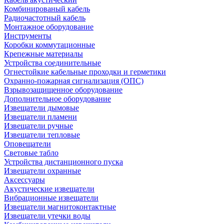
Комбинированый кабель
Радиочастотный кабель
Монтажное оборудование
Инструменты
Коробки коммутационные
Крепежные материалы
Устройства соединительные
Огнестойкие кабельные проходки и герметики
Охранно-пожарная сигнализация (ОПС)
Взрывозащищенное оборудование
Дополнительное оборудование
Извещатели дымовые
Извещатели пламени
Извещатели ручные
Извещатели тепловые
Оповещатели
Световые табло
Устройства дистанционного пуска
Извещатели охранные
Аксессуары
Акустические извещатели
Вибрационные извещатели
Извещатели магнитоконтактные
Извещатели утечки воды