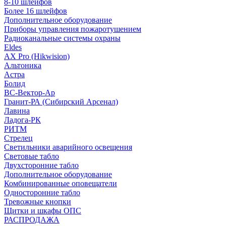
8-10 шлейфов
Более 16 шлейфов
Дополнительное оборудование
Приборы управления пожаротушением
Радиоканальные системы охраны
Eldes
AX Pro (Hikwision)
Альтоника
Астра
Болид
ВС-Вектор-Ар
Гранит-РА (Сибирский Арсенал)
Лавина
Ладога-РК
РИТМ
Стрелец
Светильники аварийного освещения
Световые табло
Двухсторонние табло
Дополнительное оборудование
Комбинированные оповещатели
Односторонние табло
Тревожные кнопки
Щитки и шкафы ОПС
РАСПРОДАЖА