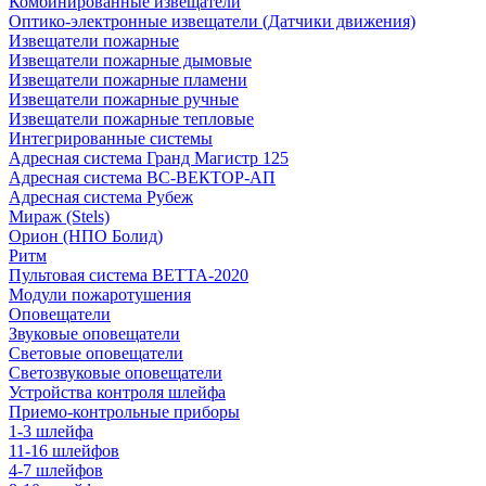
Комбинированные извещатели
Оптико-электронные извещатели (Датчики движения)
Извещатели пожарные
Извещатели пожарные дымовые
Извещатели пожарные пламени
Извещатели пожарные ручные
Извещатели пожарные тепловые
Интегрированные системы
Адресная система Гранд Магистр 125
Адресная система ВС-ВЕКТОР-АП
Адресная система Рубеж
Мираж (Stels)
Орион (НПО Болид)
Ритм
Пультовая система ВЕТТА-2020
Модули пожаротушения
Оповещатели
Звуковые оповещатели
Световые оповещатели
Светозвуковые оповещатели
Устройства контроля шлейфа
Приемо-контрольные приборы
1-3 шлейфа
11-16 шлейфов
4-7 шлейфов