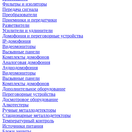
Фильтры и изоляторы
Передача сигнала
Преобразователи
Приемники и передатчики
Разветвители
Усилители и удлинители
Домофония и переговорные устройства
IP-домофония
Видеомониторы
Вызывные панели
Комплекты домофонов
Аналоговая домофония
Аудиодомофония
Видеомониторы
Вызывные панели
Комплекты домофонов
Дополнительное оборудование
Переговорные устройства
Досмотровое оборудование
Алкотестеры
Ручные металлодетекторы
Стационарные металлодетекторы
Температурный контроль
Источники питания
Блоки защиты