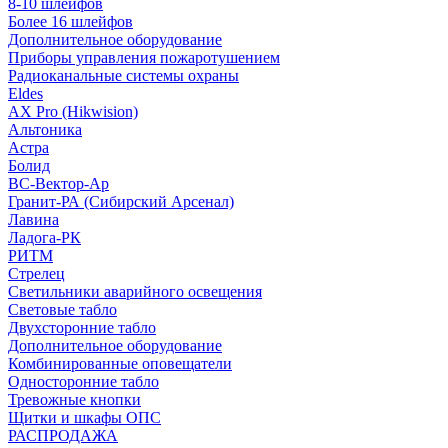
8-10 шлейфов
Более 16 шлейфов
Дополнительное оборудование
Приборы управления пожаротушением
Радиоканальные системы охраны
Eldes
AX Pro (Hikwision)
Альтоника
Астра
Болид
ВС-Вектор-Ар
Гранит-РА (Сибирский Арсенал)
Лавина
Ладога-РК
РИТМ
Стрелец
Светильники аварийного освещения
Световые табло
Двухсторонние табло
Дополнительное оборудование
Комбинированные оповещатели
Односторонние табло
Тревожные кнопки
Щитки и шкафы ОПС
РАСПРОДАЖА