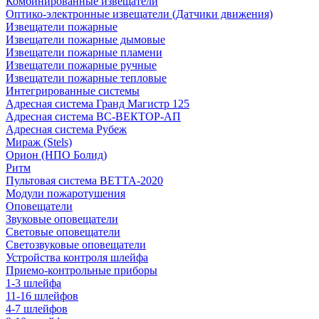
Комбинированные извещатели
Оптико-электронные извещатели (Датчики движения)
Извещатели пожарные
Извещатели пожарные дымовые
Извещатели пожарные пламени
Извещатели пожарные ручные
Извещатели пожарные тепловые
Интегрированные системы
Адресная система Гранд Магистр 125
Адресная система ВС-ВЕКТОР-АП
Адресная система Рубеж
Мираж (Stels)
Орион (НПО Болид)
Ритм
Пультовая система ВЕТТА-2020
Модули пожаротушения
Оповещатели
Звуковые оповещатели
Световые оповещатели
Светозвуковые оповещатели
Устройства контроля шлейфа
Приемо-контрольные приборы
1-3 шлейфа
11-16 шлейфов
4-7 шлейфов