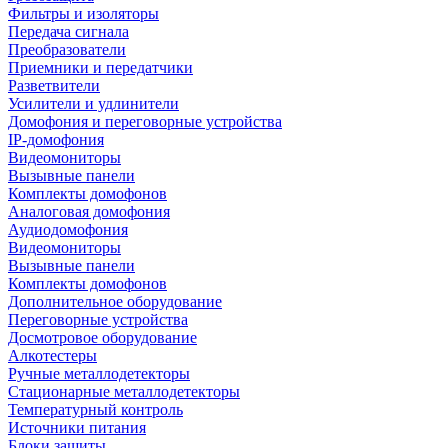
Фильтры и изоляторы
Передача сигнала
Преобразователи
Приемники и передатчики
Разветвители
Усилители и удлинители
Домофония и переговорные устройства
IP-домофония
Видеомониторы
Вызывные панели
Комплекты домофонов
Аналоговая домофония
Аудиодомофония
Видеомониторы
Вызывные панели
Комплекты домофонов
Дополнительное оборудование
Переговорные устройства
Досмотровое оборудование
Алкотестеры
Ручные металлодетекторы
Стационарные металлодетекторы
Температурный контроль
Источники питания
Блоки защиты