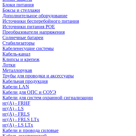
Блоки питания
Боксы и стеллажи
Дополнительное оборудование
Источники бесперебойного питания
Источники питания POE
Преобразователи напряжения
Солнечные батареи
Стабилизаторы
Кабеленесущие системы
Кабель-канал
Клипсы и крепеж
Лотки
Металлорукав
Трубы для проводки и аксессуары
Кабельная продукция
Кабели LAN
Кабели для ОПС и СОУЭ
Кабели для систем охранной сигнализации
нг(A) - FRHF
нг(A) - LS
нг(А) - FRLS
нг(А) - FRLS LTx
нг(А) - LS LTx
Кабели и провода силовые
Кабель акустический