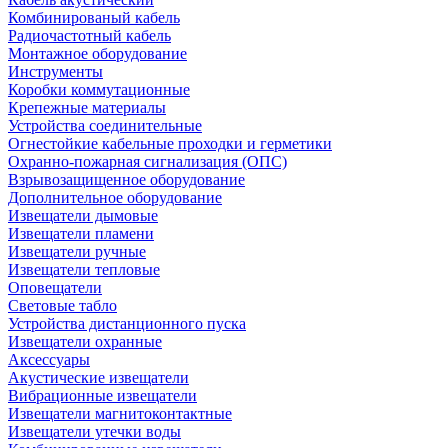
Комбинированый кабель
Радиочастотный кабель
Монтажное оборудование
Инструменты
Коробки коммутационные
Крепежные материалы
Устройства соединительные
Огнестойкие кабельные проходки и герметики
Охранно-пожарная сигнализация (ОПС)
Взрывозащищенное оборудование
Дополнительное оборудование
Извещатели дымовые
Извещатели пламени
Извещатели ручные
Извещатели тепловые
Оповещатели
Световые табло
Устройства дистанционного пуска
Извещатели охранные
Аксессуары
Акустические извещатели
Вибрационные извещатели
Извещатели магнитоконтактные
Извещатели утечки воды