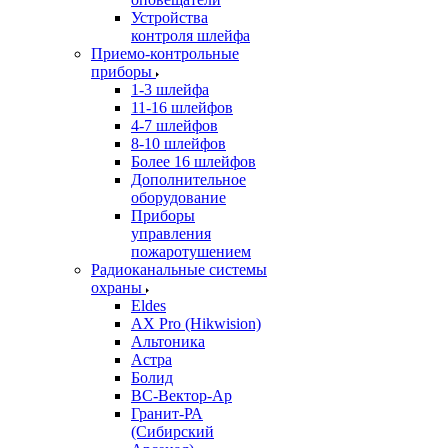
Устройства
контроля шлейфа
Приемо-контрольные
приборы
1-3 шлейфа
11-16 шлейфов
4-7 шлейфов
8-10 шлейфов
Более 16 шлейфов
Дополнительное
оборудование
Приборы
управления
пожаротушением
Радиоканальные системы
охраны
Eldes
AX Pro (Hikwision)
Альтоника
Астра
Болид
ВС-Вектор-Ар
Гранит-РА
(Сибирский