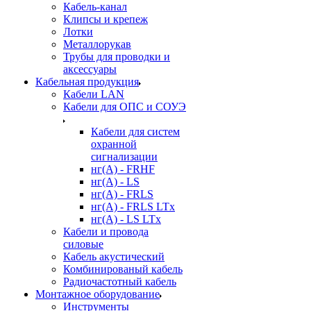
Кабель-канал
Клипсы и крепеж
Лотки
Металлорукав
Трубы для проводки и
аксессуары
Кабельная продукция
Кабели LAN
Кабели для ОПС и СОУЭ
Кабели для систем
охранной
сигнализации
нг(A) - FRHF
нг(A) - LS
нг(А) - FRLS
нг(А) - FRLS LTx
нг(А) - LS LTx
Кабели и провода
силовые
Кабель акустический
Комбинированый кабель
Радиочастотный кабель
Монтажное оборудование
Инструменты