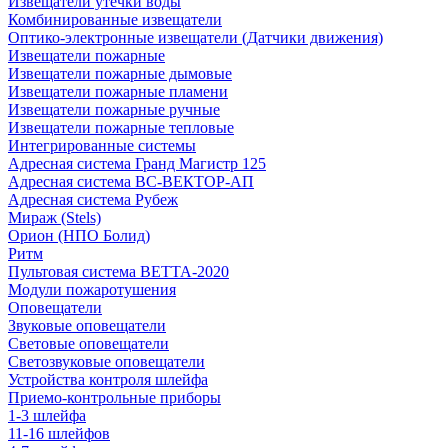
Извещатели утечки воды
Комбинированные извещатели
Оптико-электронные извещатели (Датчики движения)
Извещатели пожарные
Извещатели пожарные дымовые
Извещатели пожарные пламени
Извещатели пожарные ручные
Извещатели пожарные тепловые
Интегрированные системы
Адресная система Гранд Магистр 125
Адресная система ВС-ВЕКТОР-АП
Адресная система Рубеж
Мираж (Stels)
Орион (НПО Болид)
Ритм
Пультовая система ВЕТТА-2020
Модули пожаротушения
Оповещатели
Звуковые оповещатели
Световые оповещатели
Светозвуковые оповещатели
Устройства контроля шлейфа
Приемо-контрольные приборы
1-3 шлейфа
11-16 шлейфов