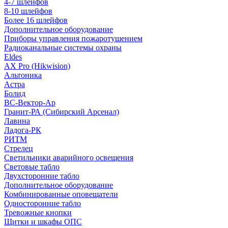
4-7 шлейфов
8-10 шлейфов
Более 16 шлейфов
Дополнительное оборудование
Приборы управления пожаротушением
Радиоканальные системы охраны
Eldes
AX Pro (Hikwision)
Альтоника
Астра
Болид
ВС-Вектор-Ар
Гранит-РА (Сибирский Арсенал)
Лавина
Ладога-РК
РИТМ
Стрелец
Светильники аварийного освещения
Световые табло
Двухсторонние табло
Дополнительное оборудование
Комбинированные оповещатели
Односторонние табло
Тревожные кнопки
Щитки и шкафы ОПС