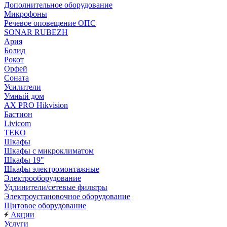
Дополнительное оборудование
Микрофоны
Речевое оповещение ОПС
SONAR RUBEZH
Ария
Болид
Рокот
Орфей
Соната
Усилители
Умный дом
AX PRO Hikvision
Бастион
Livicom
ТЕКО
Шкафы
Шкафы с микроклиматом
Шкафы 19"
Шкафы электромонтажные
Электрооборудование
Удлинители/сетевые фильтры
Электроустановочное оборудование
Щитовое оборудование
Акции
Услуги