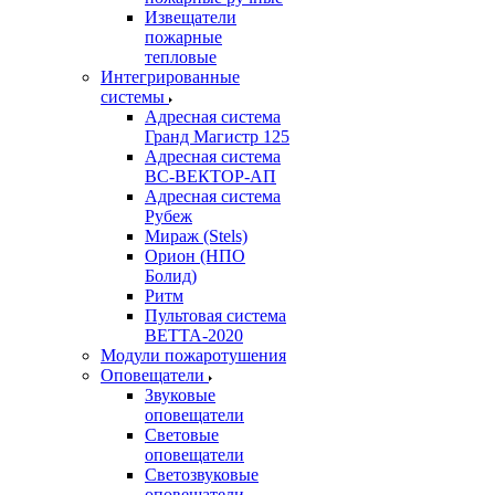
Извещатели
пожарные
тепловые
Интегрированные
системы
Адресная система
Гранд Магистр 125
Адресная система
ВС-ВЕКТОР-АП
Адресная система
Рубеж
Мираж (Stels)
Орион (НПО
Болид)
Ритм
Пультовая система
ВЕТТА-2020
Модули пожаротушения
Оповещатели
Звуковые
оповещатели
Световые
оповещатели
Светозвуковые
оповещатели