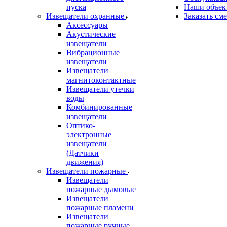
пуска
Наши объек
Извещатели охранные
Заказать см
Аксессуары
Акустические
извещатели
Вибрационные
извещатели
Извещатели
магнитоконтактные
Извещатели утечки
воды
Комбинированные
извещатели
Оптико-
электронные
извещатели
(Датчики
движения)
Извещатели пожарные
Извещатели
пожарные дымовые
Извещатели
пожарные пламени
Извещатели
пожарные ручные