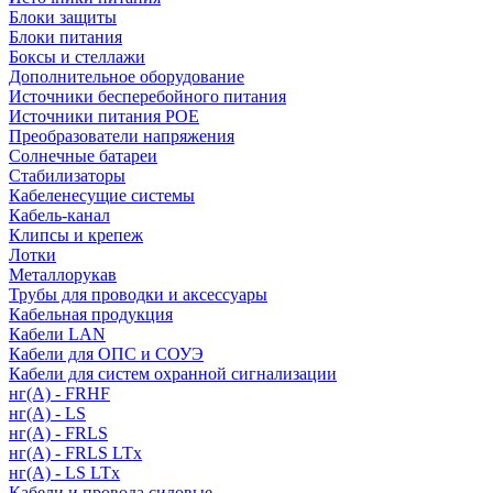
Блоки защиты
Блоки питания
Боксы и стеллажи
Дополнительное оборудование
Источники бесперебойного питания
Источники питания POE
Преобразователи напряжения
Солнечные батареи
Стабилизаторы
Кабеленесущие системы
Кабель-канал
Клипсы и крепеж
Лотки
Металлорукав
Трубы для проводки и аксессуары
Кабельная продукция
Кабели LAN
Кабели для ОПС и СОУЭ
Кабели для систем охранной сигнализации
нг(A) - FRHF
нг(A) - LS
нг(А) - FRLS
нг(А) - FRLS LTx
нг(А) - LS LTx
Кабели и провода силовые