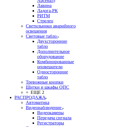
Арсенал)
Лавина
Ладога-РК
РИТМ
Стрелец
Светильники аварийного
освещения
Световые табло
Двухсторонние
табло
Дополнительное
оборудование
Комбинированные
оповещатели
Односторонние
табло
Тревожные кнопки
Щитки и шкафы ОПС
+ ЕЩЕ 2
РАСПРОДАЖА
Автоматика
Видеонаблюдение
Видеокамеры
Передача сигнала
Регистраторы