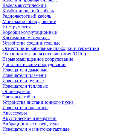
Кабель акустический
Комбинированый кабель
Радиочастотный кабель
Монтажное оборудование
Инструменты
Коробки коммутационные
Крепежные материалы
Устройства соединительные
Огнестойкие кабельные проходки и герметики
Охранно-пожарная сигнализация (ОПС)
Взрывозащищенное оборудование
Дополнительное оборудование
Извещатели дымовые
Извещатели пламени
Извещатели ручные
Извещатели тепловые
Оповещатели
Световые табло
Устройства дистанционного пуска
Извещатели охранные
Аксессуары
Акустические извещатели
Вибрационные извещатели
Извещатели магнитоконтактные