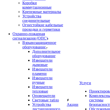
Коробки
коммутационные
Крепежные материалы
Устройства
соединительные
Огнестойкие кабельные
проходки и герметики
Охранно-пожарная
сигнализация (ОПС)
Взрывозащищенное
оборудование
Дополнительное
оборудование
Извещатели
дымовые
Извещатели
пламени
Извещатели
ручные
Услуги
Извещатели
тепловые
Проектиров
Оповещатели
Комплексн
Световые табло
системы
Устройства
Акции
безопасност
дистанционного
Обслужива