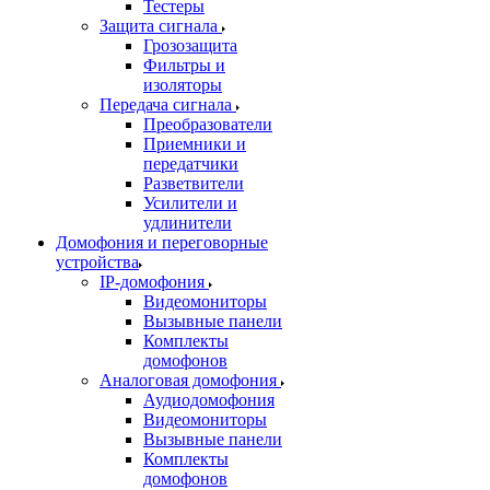
Тестеры
Защита сигнала
Грозозащита
Фильтры и
изоляторы
Передача сигнала
Преобразователи
Приемники и
передатчики
Разветвители
Усилители и
удлинители
Домофония и переговорные
устройства
IP-домофония
Видеомониторы
Вызывные панели
Комплекты
домофонов
Аналоговая домофония
Аудиодомофония
Видеомониторы
Вызывные панели
Комплекты
домофонов