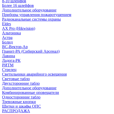
8-10 шлейфов
Более 16 шлейфов
Дополнительное оборудование
Приборы управления пожаротушением
Радиоканальные системы охраны
Eldes
AX Pro (Hikwision)
Альтоника
Астра
Болид
ВС-Вектор-Ар
Гранит-РА (Сибирский Арсенал)
Лавина
Ладога-РК
РИТМ
Стрелец
Светильники аварийного освещения
Световые табло
Двухсторонние табло
Дополнительное оборудование
Комбинированные оповещатели
Односторонние табло
Тревожные кнопки
Щитки и шкафы ОПС
РАСПРОДАЖА