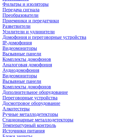
Фильтры и изоляторы
Передача сигнала
Преобразователи
Приемники и передатчики
Разветвители
Усилители и удлинители
Домофония и переговорные устройства
IP-домофония
Видеомониторы
Вызывные панели
Комплекты домофонов
Аналоговая домофония
Аудиодомофония
Видеомониторы
Вызывные панели
Комплекты домофонов
Дополнительное оборудование
Переговорные устройства
Досмотровое оборудование
Алкотестеры
Ручные металлодетекторы
Стационарные металлодетекторы
Температурный контроль
Источники питания
Блоки защиты