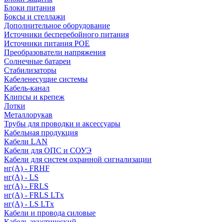
Блоки питания
Боксы и стеллажи
Дополнительное оборудование
Источники бесперебойного питания
Источники питания POE
Преобразователи напряжения
Солнечные батареи
Стабилизаторы
Кабеленесущие системы
Кабель-канал
Клипсы и крепеж
Лотки
Металлорукав
Трубы для проводки и аксессуары
Кабельная продукция
Кабели LAN
Кабели для ОПС и СОУЭ
Кабели для систем охранной сигнализации
нг(A) - FRHF
нг(A) - LS
нг(А) - FRLS
нг(А) - FRLS LTx
нг(А) - LS LTx
Кабели и провода силовые
Кабель акустический