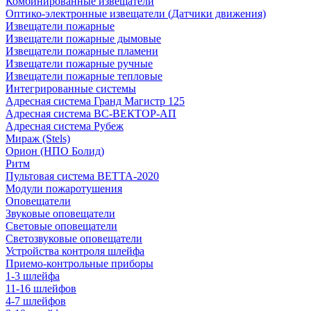
Комбинированные извещатели
Оптико-электронные извещатели (Датчики движения)
Извещатели пожарные
Извещатели пожарные дымовые
Извещатели пожарные пламени
Извещатели пожарные ручные
Извещатели пожарные тепловые
Интегрированные системы
Адресная система Гранд Магистр 125
Адресная система ВС-ВЕКТОР-АП
Адресная система Рубеж
Мираж (Stels)
Орион (НПО Болид)
Ритм
Пультовая система ВЕТТА-2020
Модули пожаротушения
Оповещатели
Звуковые оповещатели
Световые оповещатели
Светозвуковые оповещатели
Устройства контроля шлейфа
Приемо-контрольные приборы
1-3 шлейфа
11-16 шлейфов
4-7 шлейфов