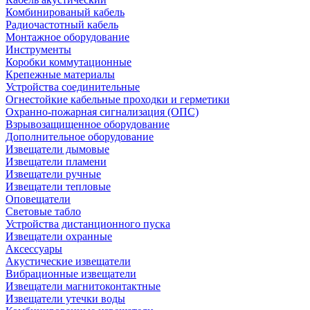
Комбинированый кабель
Радиочастотный кабель
Монтажное оборудование
Инструменты
Коробки коммутационные
Крепежные материалы
Устройства соединительные
Огнестойкие кабельные проходки и герметики
Охранно-пожарная сигнализация (ОПС)
Взрывозащищенное оборудование
Дополнительное оборудование
Извещатели дымовые
Извещатели пламени
Извещатели ручные
Извещатели тепловые
Оповещатели
Световые табло
Устройства дистанционного пуска
Извещатели охранные
Аксессуары
Акустические извещатели
Вибрационные извещатели
Извещатели магнитоконтактные
Извещатели утечки воды