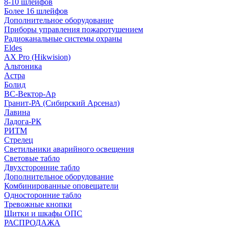
8-10 шлейфов
Более 16 шлейфов
Дополнительное оборудование
Приборы управления пожаротушением
Радиоканальные системы охраны
Eldes
AX Pro (Hikwision)
Альтоника
Астра
Болид
ВС-Вектор-Ар
Гранит-РА (Сибирский Арсенал)
Лавина
Ладога-РК
РИТМ
Стрелец
Светильники аварийного освещения
Световые табло
Двухсторонние табло
Дополнительное оборудование
Комбинированные оповещатели
Односторонние табло
Тревожные кнопки
Щитки и шкафы ОПС
РАСПРОДАЖА