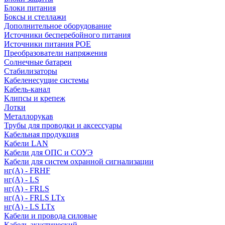
Блоки питания
Боксы и стеллажи
Дополнительное оборудование
Источники бесперебойного питания
Источники питания POE
Преобразователи напряжения
Солнечные батареи
Стабилизаторы
Кабеленесущие системы
Кабель-канал
Клипсы и крепеж
Лотки
Металлорукав
Трубы для проводки и аксессуары
Кабельная продукция
Кабели LAN
Кабели для ОПС и СОУЭ
Кабели для систем охранной сигнализации
нг(A) - FRHF
нг(A) - LS
нг(А) - FRLS
нг(А) - FRLS LTx
нг(А) - LS LTx
Кабели и провода силовые
Кабель акустический