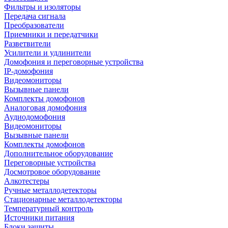
Фильтры и изоляторы
Передача сигнала
Преобразователи
Приемники и передатчики
Разветвители
Усилители и удлинители
Домофония и переговорные устройства
IP-домофония
Видеомониторы
Вызывные панели
Комплекты домофонов
Аналоговая домофония
Аудиодомофония
Видеомониторы
Вызывные панели
Комплекты домофонов
Дополнительное оборудование
Переговорные устройства
Досмотровое оборудование
Алкотестеры
Ручные металлодетекторы
Стационарные металлодетекторы
Температурный контроль
Источники питания
Блоки защиты