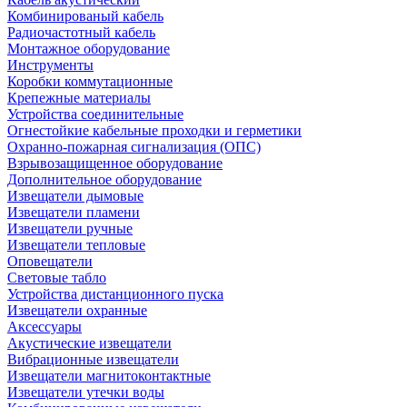
Комбинированый кабель
Радиочастотный кабель
Монтажное оборудование
Инструменты
Коробки коммутационные
Крепежные материалы
Устройства соединительные
Огнестойкие кабельные проходки и герметики
Охранно-пожарная сигнализация (ОПС)
Взрывозащищенное оборудование
Дополнительное оборудование
Извещатели дымовые
Извещатели пламени
Извещатели ручные
Извещатели тепловые
Оповещатели
Световые табло
Устройства дистанционного пуска
Извещатели охранные
Аксессуары
Акустические извещатели
Вибрационные извещатели
Извещатели магнитоконтактные
Извещатели утечки воды