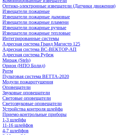
Комбинированные извещатели
Оптико-электронные извещатели (Датчики движения)
Извещатели пожарные
Извещатели пожарные дымовые
Извещатели пожарные пламени
Извещатели пожарные ручные
Извещатели пожарные тепловые
Интегрированные системы
Адресная система Гранд Магистр 125
Адресная система ВС-ВЕКТОР-АП
Адресная система Рубеж
Мираж (Stels)
Орион (НПО Болид)
Ритм
Пультовая система ВЕТТА-2020
Модули пожаротушения
Оповещатели
Звуковые оповещатели
Световые оповещатели
Светозвуковые оповещатели
Устройства контроля шлейфа
Приемо-контрольные приборы
1-3 шлейфа
11-16 шлейфов
4-7 шлейфов