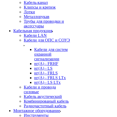
Кабель-канал
Клипсы и крепеж
Лотки
Металлорукав
Трубы для проводки и
аксессуары
Кабельная продукция
Кабели LAN
Кабели для ОПС и СОУЭ
Кабели для систем
охранной
сигнализации
нг(A) - FRHF
нг(A) - LS
нг(А) - FRLS
нг(А) - FRLS LTx
нг(А) - LS LTx
Кабели и провода
силовые
Кабель акустический
Комбинированый кабель
Радиочастотный кабель
Монтажное оборудование
Инструменты