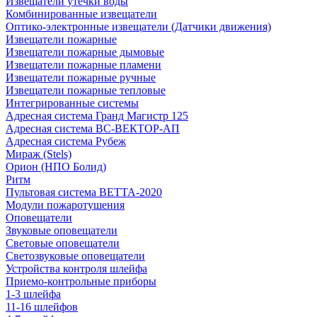
Извещатели утечки воды
Комбинированные извещатели
Оптико-электронные извещатели (Датчики движения)
Извещатели пожарные
Извещатели пожарные дымовые
Извещатели пожарные пламени
Извещатели пожарные ручные
Извещатели пожарные тепловые
Интегрированные системы
Адресная система Гранд Магистр 125
Адресная система ВС-ВЕКТОР-АП
Адресная система Рубеж
Мираж (Stels)
Орион (НПО Болид)
Ритм
Пультовая система ВЕТТА-2020
Модули пожаротушения
Оповещатели
Звуковые оповещатели
Световые оповещатели
Светозвуковые оповещатели
Устройства контроля шлейфа
Приемо-контрольные приборы
1-3 шлейфа
11-16 шлейфов