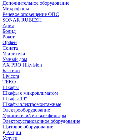
Дополнительное оборудование
Микрофоны
Речевое оповещение ОПС
SONAR RUBEZH
Ария
Болид
Рокот
Орфей
Соната
Усилители
Умный дом
AX PRO Hikvision
Бастион
Livicom
ТЕКО
Шкафы
Шкафы с микроклиматом
Шкафы 19"
Шкафы электромонтажные
Электрооборудование
Удлинители/сетевые фильтры
Электроустановочное оборудование
Щитовое оборудование
Акции
Услуги