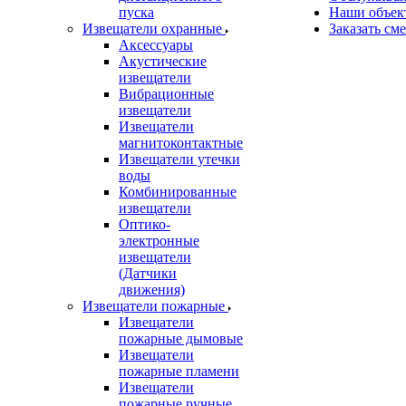
пуска
Наши объек
Извещатели охранные
Заказать см
Аксессуары
Акустические
извещатели
Вибрационные
извещатели
Извещатели
магнитоконтактные
Извещатели утечки
воды
Комбинированные
извещатели
Оптико-
электронные
извещатели
(Датчики
движения)
Извещатели пожарные
Извещатели
пожарные дымовые
Извещатели
пожарные пламени
Извещатели
пожарные ручные