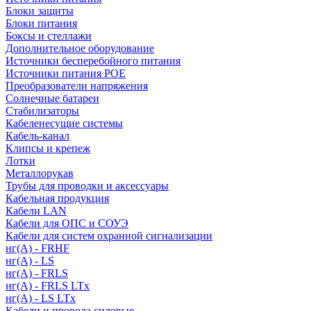
Блоки защиты
Блоки питания
Боксы и стеллажи
Дополнительное оборудование
Источники бесперебойного питания
Источники питания POE
Преобразователи напряжения
Солнечные батареи
Стабилизаторы
Кабеленесущие системы
Кабель-канал
Клипсы и крепеж
Лотки
Металлорукав
Трубы для проводки и аксессуары
Кабельная продукция
Кабели LAN
Кабели для ОПС и СОУЭ
Кабели для систем охранной сигнализации
нг(A) - FRHF
нг(A) - LS
нг(А) - FRLS
нг(А) - FRLS LTx
нг(А) - LS LTx
Кабели и провода силовые