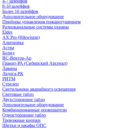
4-7 шлейфов
8-10 шлейфов
Более 16 шлейфов
Дополнительное оборудование
Приборы управления пожаротушением
Радиоканальные системы охраны
Eldes
AX Pro (Hikwision)
Альтоника
Астра
Болид
ВС-Вектор-Ар
Гранит-РА (Сибирский Арсенал)
Лавина
Ладога-РК
РИТМ
Стрелец
Светильники аварийного освещения
Световые табло
Двухсторонние табло
Дополнительное оборудование
Комбинированные оповещатели
Односторонние табло
Тревожные кнопки
Щитки и шкафы ОПС