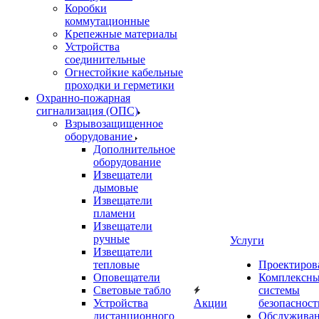
Коробки
коммутационные
Крепежные материалы
Устройства
соединительные
Огнестойкие кабельные
проходки и герметики
Охранно-пожарная
сигнализация (ОПС)
Взрывозащищенное
оборудование
Дополнительное
оборудование
Извещатели
дымовые
Извещатели
пламени
Извещатели
ручные
Услуги
Извещатели
тепловые
Проектиров
Оповещатели
Комплексн
Световые табло
системы
Устройства
Акции
безопасност
дистанционного
Обслужива