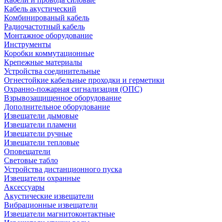
Кабель акустический
Комбинированый кабель
Радиочастотный кабель
Монтажное оборудование
Инструменты
Коробки коммутационные
Крепежные материалы
Устройства соединительные
Огнестойкие кабельные проходки и герметики
Охранно-пожарная сигнализация (ОПС)
Взрывозащищенное оборудование
Дополнительное оборудование
Извещатели дымовые
Извещатели пламени
Извещатели ручные
Извещатели тепловые
Оповещатели
Световые табло
Устройства дистанционного пуска
Извещатели охранные
Аксессуары
Акустические извещатели
Вибрационные извещатели
Извещатели магнитоконтактные