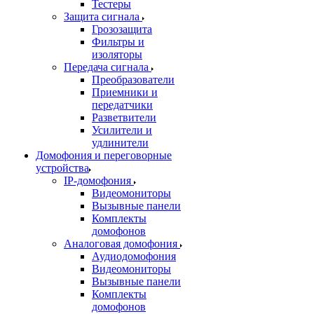
Тестеры
Защита сигнала
Грозозащита
Фильтры и
изоляторы
Передача сигнала
Преобразователи
Приемники и
передатчики
Разветвители
Усилители и
удлинители
Домофония и переговорные
устройства
IP-домофония
Видеомониторы
Вызывные панели
Комплекты
домофонов
Аналоговая домофония
Аудиодомофония
Видеомониторы
Вызывные панели
Комплекты
домофонов