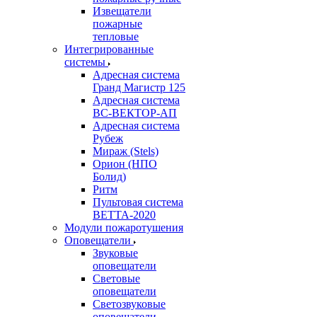
Извещатели
пожарные
тепловые
Интегрированные
системы
Адресная система
Гранд Магистр 125
Адресная система
ВС-ВЕКТОР-АП
Адресная система
Рубеж
Мираж (Stels)
Орион (НПО
Болид)
Ритм
Пультовая система
ВЕТТА-2020
Модули пожаротушения
Оповещатели
Звуковые
оповещатели
Световые
оповещатели
Светозвуковые
оповещатели