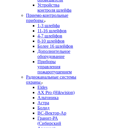
Устройства
контроля шлейфа
Приемо-контрольные
приборы
1-3 шлейфа
11-16 шлейфов
4-7 шлейфов
8-10 шлейфов
Более 16 шлейфов
Дополнительное
оборудование
Приборы
управления
пожаротушением
Радиоканальные системы
охраны
Eldes
AX Pro (Hikwision)
Альтоника
Астра
Болид
ВС-Вектор-Ар
Гранит-РА
(Сибирский