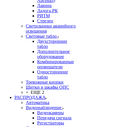
Арсенал)
Лавина
Ладога-РК
РИТМ
Стрелец
Светильники аварийного
освещения
Световые табло
Двухсторонние
табло
Дополнительное
оборудование
Комбинированные
оповещатели
Односторонние
табло
Тревожные кнопки
Щитки и шкафы ОПС
+ ЕЩЕ 2
РАСПРОДАЖА
Автоматика
Видеонаблюдение
Видеокамеры
Передача сигнала
Регистраторы