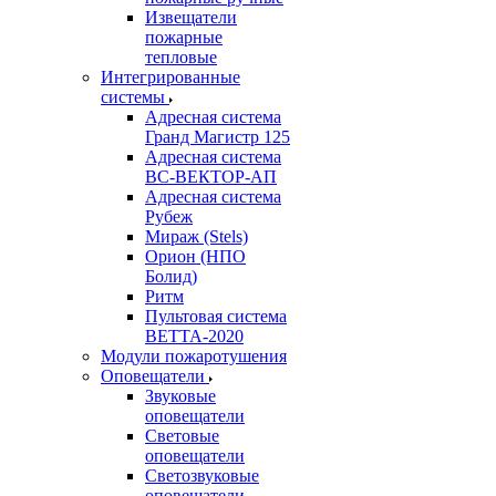
Извещатели
пожарные
тепловые
Интегрированные
системы
Адресная система
Гранд Магистр 125
Адресная система
ВС-ВЕКТОР-АП
Адресная система
Рубеж
Мираж (Stels)
Орион (НПО
Болид)
Ритм
Пультовая система
ВЕТТА-2020
Модули пожаротушения
Оповещатели
Звуковые
оповещатели
Световые
оповещатели
Светозвуковые
оповещатели