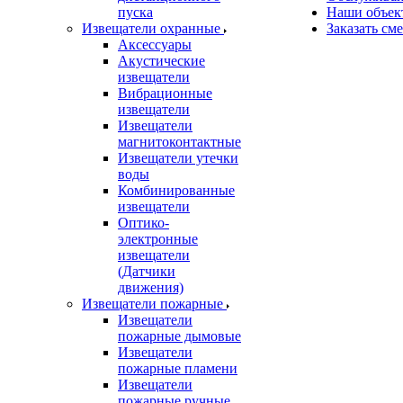
пуска
Наши объек
Извещатели охранные
Заказать см
Аксессуары
Акустические
извещатели
Вибрационные
извещатели
Извещатели
магнитоконтактные
Извещатели утечки
воды
Комбинированные
извещатели
Оптико-
электронные
извещатели
(Датчики
движения)
Извещатели пожарные
Извещатели
пожарные дымовые
Извещатели
пожарные пламени
Извещатели
пожарные ручные