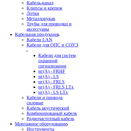
Кабель-канал
Клипсы и крепеж
Лотки
Металлорукав
Трубы для проводки и
аксессуары
Кабельная продукция
Кабели LAN
Кабели для ОПС и СОУЭ
Кабели для систем
охранной
сигнализации
нг(A) - FRHF
нг(A) - LS
нг(А) - FRLS
нг(А) - FRLS LTx
нг(А) - LS LTx
Кабели и провода
силовые
Кабель акустический
Комбинированый кабель
Радиочастотный кабель
Монтажное оборудование
Инструменты