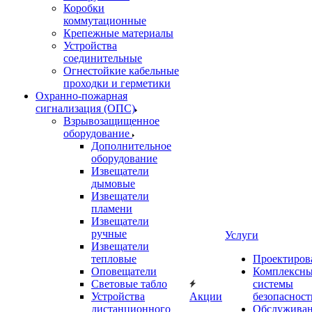
Коробки
коммутационные
Крепежные материалы
Устройства
соединительные
Огнестойкие кабельные
проходки и герметики
Охранно-пожарная
сигнализация (ОПС)
Взрывозащищенное
оборудование
Дополнительное
оборудование
Извещатели
дымовые
Извещатели
пламени
Извещатели
ручные
Услуги
Извещатели
тепловые
Проектиров
Оповещатели
Комплексн
Световые табло
системы
Устройства
Акции
безопасност
дистанционного
Обслужива