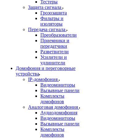
Тестеры
Защита сигнала
Грозозащита
Фильтры и
изоляторы
Передача сигнала
Преобразователи
Приемники и
передатчики
Разветвители
Усилители и
удлинители
Домофония и переговорные
устройства
IP-домофония
Видеомониторы
Вызывные панели
Комплекты
домофонов
Аналоговая домофония
Аудиодомофония
Видеомониторы
Вызывные панели
Комплекты
домофонов