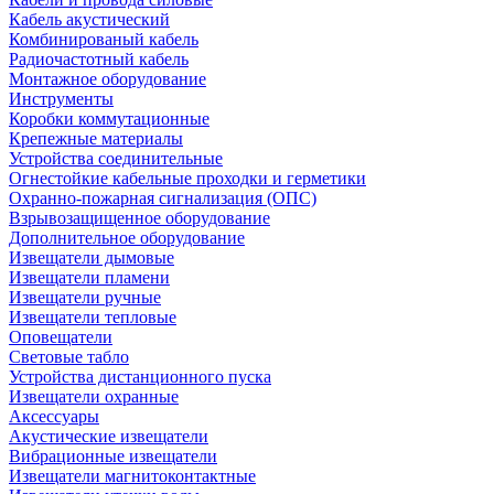
Кабель акустический
Комбинированый кабель
Радиочастотный кабель
Монтажное оборудование
Инструменты
Коробки коммутационные
Крепежные материалы
Устройства соединительные
Огнестойкие кабельные проходки и герметики
Охранно-пожарная сигнализация (ОПС)
Взрывозащищенное оборудование
Дополнительное оборудование
Извещатели дымовые
Извещатели пламени
Извещатели ручные
Извещатели тепловые
Оповещатели
Световые табло
Устройства дистанционного пуска
Извещатели охранные
Аксессуары
Акустические извещатели
Вибрационные извещатели
Извещатели магнитоконтактные