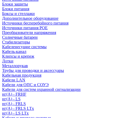
Блоки защиты
Блоки питания
Боксы и стеллажи
Дополнительное оборудование
Источники бесперебойного питания
Источники питания POE
Преобразователи напряжения
Солнечные батареи
Стабилизаторы
Кабеленесущие системы
Кабель-канал
Клипсы и крепеж
Лотки
Металлорукав
Трубы для проводки и аксессуары
Кабельная продукция
Кабели LAN
Кабели для ОПС и СОУЭ
Кабели для систем охранной сигнализации
нг(A) - FRHF
нг(A) - LS
нг(А) - FRLS
нг(А) - FRLS LTx
нг(А) - LS LTx
Кабели и провода силовые