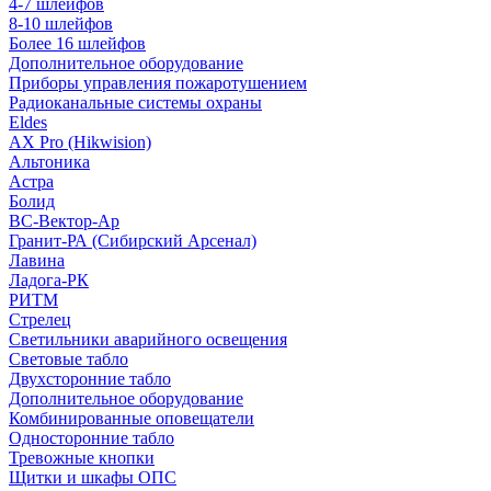
4-7 шлейфов
8-10 шлейфов
Более 16 шлейфов
Дополнительное оборудование
Приборы управления пожаротушением
Радиоканальные системы охраны
Eldes
AX Pro (Hikwision)
Альтоника
Астра
Болид
ВС-Вектор-Ар
Гранит-РА (Сибирский Арсенал)
Лавина
Ладога-РК
РИТМ
Стрелец
Светильники аварийного освещения
Световые табло
Двухсторонние табло
Дополнительное оборудование
Комбинированные оповещатели
Односторонние табло
Тревожные кнопки
Щитки и шкафы ОПС