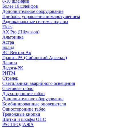
8-10 шлейфов
Более 16 шлейфов
Дополнительное оборудование
Приборы управления пожаротушением
Радиоканальные системы охраны
Eldes
AX Pro (Hikwision)
Альтоника
Астра
Болид
ВС-Вектор-Ар
Гранит-РА (Сибирский Арсенал)
Лавина
Ладога-РК
РИТМ
Стрелец
Светильники аварийного освещения
Световые табло
Двухсторонние табло
Дополнительное оборудование
Комбинированные оповещатели
Односторонние табло
Тревожные кнопки
Щитки и шкафы ОПС
РАСПРОДАЖА