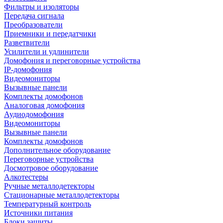
Фильтры и изоляторы
Передача сигнала
Преобразователи
Приемники и передатчики
Разветвители
Усилители и удлинители
Домофония и переговорные устройства
IP-домофония
Видеомониторы
Вызывные панели
Комплекты домофонов
Аналоговая домофония
Аудиодомофония
Видеомониторы
Вызывные панели
Комплекты домофонов
Дополнительное оборудование
Переговорные устройства
Досмотровое оборудование
Алкотестеры
Ручные металлодетекторы
Стационарные металлодетекторы
Температурный контроль
Источники питания
Блоки защиты