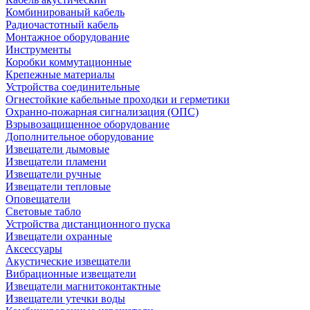
Комбинированый кабель
Радиочастотный кабель
Монтажное оборудование
Инструменты
Коробки коммутационные
Крепежные материалы
Устройства соединительные
Огнестойкие кабельные проходки и герметики
Охранно-пожарная сигнализация (ОПС)
Взрывозащищенное оборудование
Дополнительное оборудование
Извещатели дымовые
Извещатели пламени
Извещатели ручные
Извещатели тепловые
Оповещатели
Световые табло
Устройства дистанционного пуска
Извещатели охранные
Аксессуары
Акустические извещатели
Вибрационные извещатели
Извещатели магнитоконтактные
Извещатели утечки воды