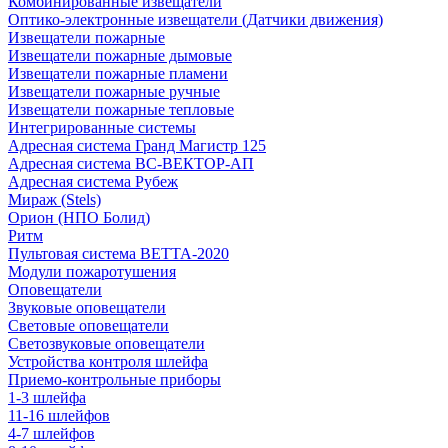
Комбинированные извещатели
Оптико-электронные извещатели (Датчики движения)
Извещатели пожарные
Извещатели пожарные дымовые
Извещатели пожарные пламени
Извещатели пожарные ручные
Извещатели пожарные тепловые
Интегрированные системы
Адресная система Гранд Магистр 125
Адресная система ВС-ВЕКТОР-АП
Адресная система Рубеж
Мираж (Stels)
Орион (НПО Болид)
Ритм
Пультовая система ВЕТТА-2020
Модули пожаротушения
Оповещатели
Звуковые оповещатели
Световые оповещатели
Светозвуковые оповещатели
Устройства контроля шлейфа
Приемо-контрольные приборы
1-3 шлейфа
11-16 шлейфов
4-7 шлейфов