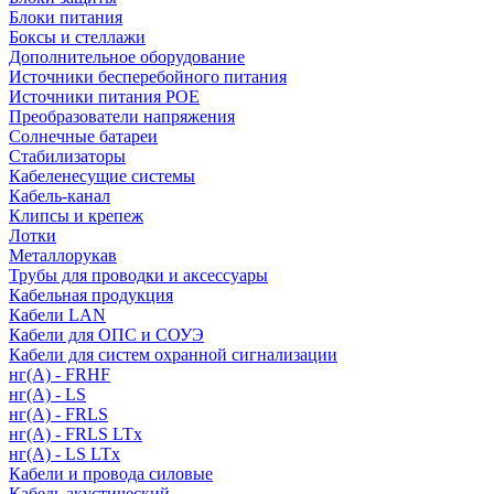
Блоки питания
Боксы и стеллажи
Дополнительное оборудование
Источники бесперебойного питания
Источники питания POE
Преобразователи напряжения
Солнечные батареи
Стабилизаторы
Кабеленесущие системы
Кабель-канал
Клипсы и крепеж
Лотки
Металлорукав
Трубы для проводки и аксессуары
Кабельная продукция
Кабели LAN
Кабели для ОПС и СОУЭ
Кабели для систем охранной сигнализации
нг(A) - FRHF
нг(A) - LS
нг(А) - FRLS
нг(А) - FRLS LTx
нг(А) - LS LTx
Кабели и провода силовые
Кабель акустический