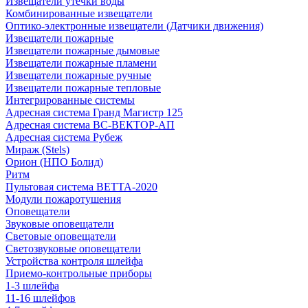
Извещатели утечки воды
Комбинированные извещатели
Оптико-электронные извещатели (Датчики движения)
Извещатели пожарные
Извещатели пожарные дымовые
Извещатели пожарные пламени
Извещатели пожарные ручные
Извещатели пожарные тепловые
Интегрированные системы
Адресная система Гранд Магистр 125
Адресная система ВС-ВЕКТОР-АП
Адресная система Рубеж
Мираж (Stels)
Орион (НПО Болид)
Ритм
Пультовая система ВЕТТА-2020
Модули пожаротушения
Оповещатели
Звуковые оповещатели
Световые оповещатели
Светозвуковые оповещатели
Устройства контроля шлейфа
Приемо-контрольные приборы
1-3 шлейфа
11-16 шлейфов