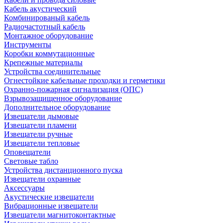
Кабель акустический
Комбинированый кабель
Радиочастотный кабель
Монтажное оборудование
Инструменты
Коробки коммутационные
Крепежные материалы
Устройства соединительные
Огнестойкие кабельные проходки и герметики
Охранно-пожарная сигнализация (ОПС)
Взрывозащищенное оборудование
Дополнительное оборудование
Извещатели дымовые
Извещатели пламени
Извещатели ручные
Извещатели тепловые
Оповещатели
Световые табло
Устройства дистанционного пуска
Извещатели охранные
Аксессуары
Акустические извещатели
Вибрационные извещатели
Извещатели магнитоконтактные