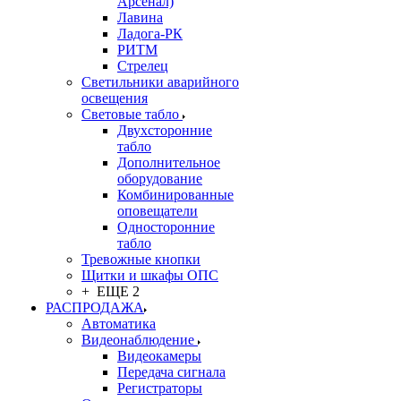
Арсенал)
Лавина
Ладога-РК
РИТМ
Стрелец
Светильники аварийного
освещения
Световые табло
Двухсторонние
табло
Дополнительное
оборудование
Комбинированные
оповещатели
Односторонние
табло
Тревожные кнопки
Щитки и шкафы ОПС
+ ЕЩЕ 2
РАСПРОДАЖА
Автоматика
Видеонаблюдение
Видеокамеры
Передача сигнала
Регистраторы