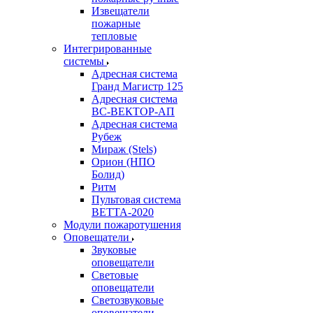
Извещатели
пожарные
тепловые
Интегрированные
системы
Адресная система
Гранд Магистр 125
Адресная система
ВС-ВЕКТОР-АП
Адресная система
Рубеж
Мираж (Stels)
Орион (НПО
Болид)
Ритм
Пультовая система
ВЕТТА-2020
Модули пожаротушения
Оповещатели
Звуковые
оповещатели
Световые
оповещатели
Светозвуковые
оповещатели