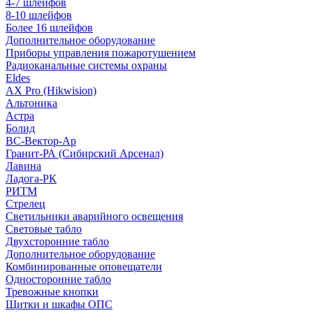
4-7 шлейфов
8-10 шлейфов
Более 16 шлейфов
Дополнительное оборудование
Приборы управления пожаротушением
Радиоканальные системы охраны
Eldes
AX Pro (Hikwision)
Альтоника
Астра
Болид
ВС-Вектор-Ар
Гранит-РА (Сибирский Арсенал)
Лавина
Ладога-РК
РИТМ
Стрелец
Светильники аварийного освещения
Световые табло
Двухсторонние табло
Дополнительное оборудование
Комбинированные оповещатели
Односторонние табло
Тревожные кнопки
Щитки и шкафы ОПС