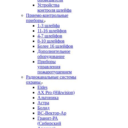
Устройства
контроля шлейфа
Приемо-контрольные
приборы
1-3 шлейфа
11-16 шлейфов
4-7 шлейфов
8-10 шлейфов
Более 16 шлейфов
Дополнительное
оборудование
Приборы
управления
пожаротушением
Радиоканальные системы
охраны
Eldes
AX Pro (Hikwision)
Альтоника
Астра
Болид
ВС-Вектор-Ар
Гранит-РА
(Сибирский