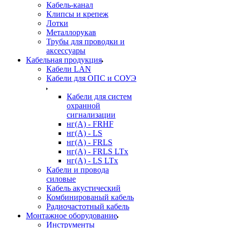
Кабель-канал
Клипсы и крепеж
Лотки
Металлорукав
Трубы для проводки и
аксессуары
Кабельная продукция
Кабели LAN
Кабели для ОПС и СОУЭ
Кабели для систем
охранной
сигнализации
нг(A) - FRHF
нг(A) - LS
нг(А) - FRLS
нг(А) - FRLS LTx
нг(А) - LS LTx
Кабели и провода
силовые
Кабель акустический
Комбинированый кабель
Радиочастотный кабель
Монтажное оборудование
Инструменты