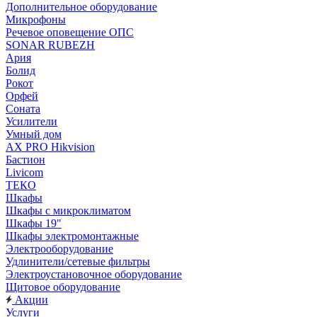
Дополнительное оборудование
Микрофоны
Речевое оповещение ОПС
SONAR RUBEZH
Ария
Болид
Рокот
Орфей
Соната
Усилители
Умный дом
AX PRO Hikvision
Бастион
Livicom
ТЕКО
Шкафы
Шкафы с микроклиматом
Шкафы 19"
Шкафы электромонтажные
Электрооборудование
Удлинители/сетевые фильтры
Электроустановочное оборудование
Щитовое оборудование
Акции
Услуги