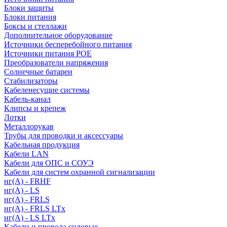
Блоки защиты
Блоки питания
Боксы и стеллажи
Дополнительное оборудование
Источники бесперебойного питания
Источники питания POE
Преобразователи напряжения
Солнечные батареи
Стабилизаторы
Кабеленесущие системы
Кабель-канал
Клипсы и крепеж
Лотки
Металлорукав
Трубы для проводки и аксессуары
Кабельная продукция
Кабели LAN
Кабели для ОПС и СОУЭ
Кабели для систем охранной сигнализации
нг(A) - FRHF
нг(A) - LS
нг(А) - FRLS
нг(А) - FRLS LTx
нг(А) - LS LTx
Кабели и провода силовые