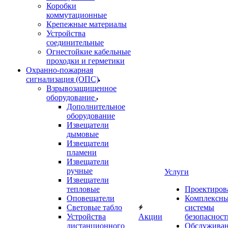
Коробки
коммутационные
Крепежные материалы
Устройства
соединительные
Огнестойкие кабельные
проходки и герметики
Охранно-пожарная
сигнализация (ОПС)
Взрывозащищенное
оборудование
Дополнительное
оборудование
Извещатели
дымовые
Извещатели
пламени
Извещатели
ручные
Услуги
Извещатели
тепловые
Проектиров
Оповещатели
Комплексн
Световые табло
системы
Устройства
Акции
безопасност
дистанционного
Обслужива