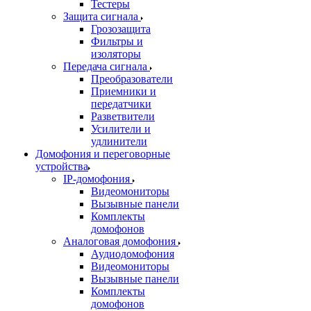
Тестеры
Защита сигнала
Грозозащита
Фильтры и
изоляторы
Передача сигнала
Преобразователи
Приемники и
передатчики
Разветвители
Усилители и
удлинители
Домофония и переговорные
устройства
IP-домофония
Видеомониторы
Вызывные панели
Комплекты
домофонов
Аналоговая домофония
Аудиодомофония
Видеомониторы
Вызывные панели
Комплекты
домофонов