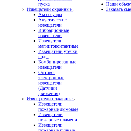
пуска
Наши объек
Извещатели охранные
Заказать см
Аксессуары
Акустические
извещатели
Вибрационные
извещатели
Извещатели
магнитоконтактные
Извещатели утечки
воды
Комбинированные
извещатели
Оптико-
электронные
извещатели
(Датчики
движения)
Извещатели пожарные
Извещатели
пожарные дымовые
Извещатели
пожарные пламени
Извещатели
пожарные ручные