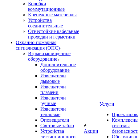
Коробки
коммутационные
Крепежные материалы
Устройства
соединительные
Огнестойкие кабельные
проходки и герметики
Охранно-пожарная
сигнализация (ОПС)
Взрывозащищенное
оборудование
Дополнительное
оборудование
Извещатели
дымовые
Извещатели
пламени
Извещатели
ручные
Услуги
Извещатели
тепловые
Проектиров
Оповещатели
Комплексн
Световые табло
системы
Устройства
Акции
безопасност
дистанционного
Обслужива