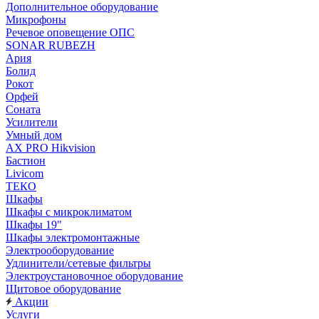
Дополнительное оборудование
Микрофоны
Речевое оповещение ОПС
SONAR RUBEZH
Ария
Болид
Рокот
Орфей
Соната
Усилители
Умный дом
AX PRO Hikvision
Бастион
Livicom
ТЕКО
Шкафы
Шкафы с микроклиматом
Шкафы 19"
Шкафы электромонтажные
Электрооборудование
Удлинители/сетевые фильтры
Электроустановочное оборудование
Щитовое оборудование
Акции
Услуги