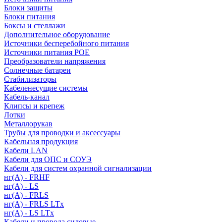
Блоки защиты
Блоки питания
Боксы и стеллажи
Дополнительное оборудование
Источники бесперебойного питания
Источники питания POE
Преобразователи напряжения
Солнечные батареи
Стабилизаторы
Кабеленесущие системы
Кабель-канал
Клипсы и крепеж
Лотки
Металлорукав
Трубы для проводки и аксессуары
Кабельная продукция
Кабели LAN
Кабели для ОПС и СОУЭ
Кабели для систем охранной сигнализации
нг(A) - FRHF
нг(A) - LS
нг(А) - FRLS
нг(А) - FRLS LTx
нг(А) - LS LTx
Кабели и провода силовые