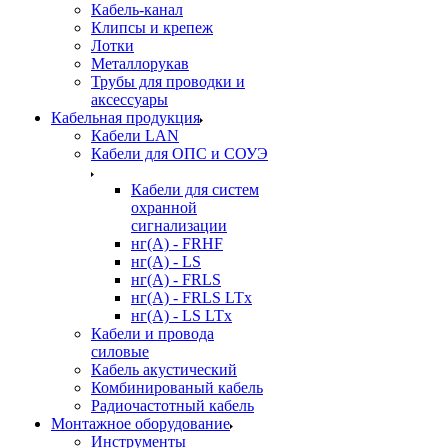
Кабель-канал
Клипсы и крепеж
Лотки
Металлорукав
Трубы для проводки и
аксессуары
Кабельная продукция
Кабели LAN
Кабели для ОПС и СОУЭ
Кабели для систем
охранной
сигнализации
нг(A) - FRHF
нг(A) - LS
нг(А) - FRLS
нг(А) - FRLS LTx
нг(А) - LS LTx
Кабели и провода
силовые
Кабель акустический
Комбинированый кабель
Радиочастотный кабель
Монтажное оборудование
Инструменты