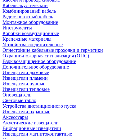
Кабель акустический
Комбинированый кабель
Радиочастотный кабель
Монтажное оборудование
Инструменты
Коробки коммутационные
Крепежные материалы
Устройства соединительные
Огнестойкие кабельные проходки и герметики
Охранно-пожарная сигнализация (ОПС)
Взрывозащищенное оборудование
Дополнительное оборудование
Извещатели дымовые
Извещатели пламени
Извещатели ручные
Извещатели тепловые
Оповещатели
Световые табло
Устройства дистанционного пуска
Извещатели охранные
Аксессуары
Акустические извещатели
Вибрационные извещатели
Извещатели магнитоконтактные