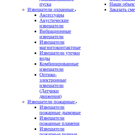
пуска
Наши объек
Извещатели охранные
Заказать см
Аксессуары
Акустические
извещатели
Вибрационные
извещатели
Извещатели
магнитоконтактные
Извещатели утечки
воды
Комбинированные
извещатели
Оптико-
электронные
извещатели
(Датчики
движения)
Извещатели пожарные
Извещатели
пожарные дымовые
Извещатели
пожарные пламени
Извещатели
пожарные ручные