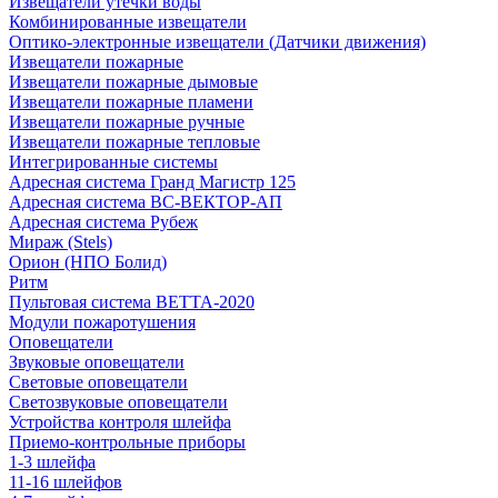
Извещатели утечки воды
Комбинированные извещатели
Оптико-электронные извещатели (Датчики движения)
Извещатели пожарные
Извещатели пожарные дымовые
Извещатели пожарные пламени
Извещатели пожарные ручные
Извещатели пожарные тепловые
Интегрированные системы
Адресная система Гранд Магистр 125
Адресная система ВС-ВЕКТОР-АП
Адресная система Рубеж
Мираж (Stels)
Орион (НПО Болид)
Ритм
Пультовая система ВЕТТА-2020
Модули пожаротушения
Оповещатели
Звуковые оповещатели
Световые оповещатели
Светозвуковые оповещатели
Устройства контроля шлейфа
Приемо-контрольные приборы
1-3 шлейфа
11-16 шлейфов