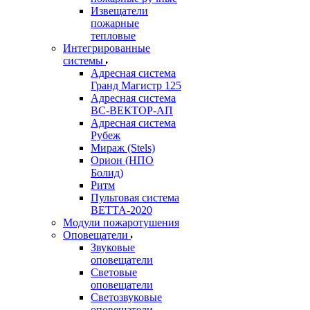
Извещатели
пожарные
тепловые
Интегрированные
системы
Адресная система
Гранд Магистр 125
Адресная система
ВС-ВЕКТОР-АП
Адресная система
Рубеж
Мираж (Stels)
Орион (НПО
Болид)
Ритм
Пультовая система
ВЕТТА-2020
Модули пожаротушения
Оповещатели
Звуковые
оповещатели
Световые
оповещатели
Светозвуковые
оповещатели