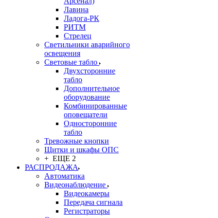
Арсенал)
Лавина
Ладога-РК
РИТМ
Стрелец
Светильники аварийного
освещения
Световые табло
Двухсторонние
табло
Дополнительное
оборудование
Комбинированные
оповещатели
Односторонние
табло
Тревожные кнопки
Щитки и шкафы ОПС
+ ЕЩЕ 2
РАСПРОДАЖА
Автоматика
Видеонаблюдение
Видеокамеры
Передача сигнала
Регистраторы