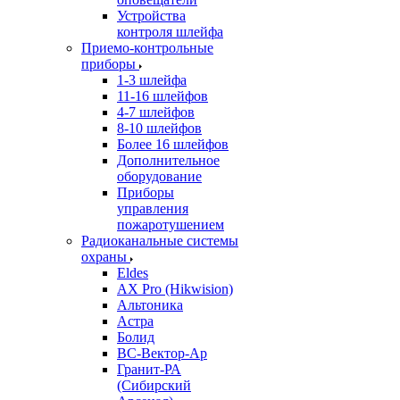
Устройства
контроля шлейфа
Приемо-контрольные
приборы
1-3 шлейфа
11-16 шлейфов
4-7 шлейфов
8-10 шлейфов
Более 16 шлейфов
Дополнительное
оборудование
Приборы
управления
пожаротушением
Радиоканальные системы
охраны
Eldes
AX Pro (Hikwision)
Альтоника
Астра
Болид
ВС-Вектор-Ар
Гранит-РА
(Сибирский