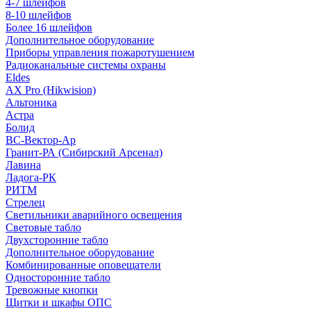
4-7 шлейфов
8-10 шлейфов
Более 16 шлейфов
Дополнительное оборудование
Приборы управления пожаротушением
Радиоканальные системы охраны
Eldes
AX Pro (Hikwision)
Альтоника
Астра
Болид
ВС-Вектор-Ар
Гранит-РА (Сибирский Арсенал)
Лавина
Ладога-РК
РИТМ
Стрелец
Светильники аварийного освещения
Световые табло
Двухсторонние табло
Дополнительное оборудование
Комбинированные оповещатели
Односторонние табло
Тревожные кнопки
Щитки и шкафы ОПС