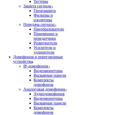
Тестеры
Защита сигнала
Грозозащита
Фильтры и
изоляторы
Передача сигнала
Преобразователи
Приемники и
передатчики
Разветвители
Усилители и
удлинители
Домофония и переговорные
устройства
IP-домофония
Видеомониторы
Вызывные панели
Комплекты
домофонов
Аналоговая домофония
Аудиодомофония
Видеомониторы
Вызывные панели
Комплекты
домофонов