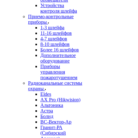
Устройства
контроля шлейфа
Приемо-контрольные
приборы
1-3 шлейфа
11-16 шлейфов
4-7 шлейфов
8-10 шлейфов
Более 16 шлейфов
Дополнительное
оборудование
Приборы
управления
пожаротушением
Радиоканальные системы
охраны
Eldes
AX Pro (Hikwision)
Альтоника
Астра
Болид
ВС-Вектор-Ар
Гранит-РА
(Сибирский