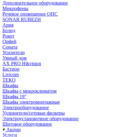
Дополнительное оборудование
Микрофоны
Речевое оповещение ОПС
SONAR RUBEZH
Ария
Болид
Рокот
Орфей
Соната
Усилители
Умный дом
AX PRO Hikvision
Бастион
Livicom
ТЕКО
Шкафы
Шкафы с микроклиматом
Шкафы 19"
Шкафы электромонтажные
Электрооборудование
Удлинители/сетевые фильтры
Электроустановочное оборудование
Щитовое оборудование
Акции
Услуги