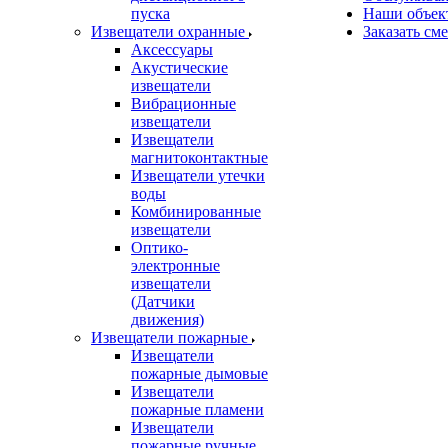
пуска
Наши объек
Извещатели охранные
Заказать см
Аксессуары
Акустические
извещатели
Вибрационные
извещатели
Извещатели
магнитоконтактные
Извещатели утечки
воды
Комбинированные
извещатели
Оптико-
электронные
извещатели
(Датчики
движения)
Извещатели пожарные
Извещатели
пожарные дымовые
Извещатели
пожарные пламени
Извещатели
пожарные ручные