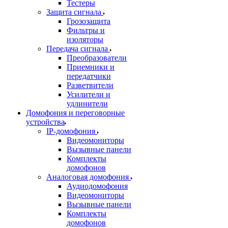
Тестеры
Защита сигнала
Грозозащита
Фильтры и
изоляторы
Передача сигнала
Преобразователи
Приемники и
передатчики
Разветвители
Усилители и
удлинители
Домофония и переговорные
устройства
IP-домофония
Видеомониторы
Вызывные панели
Комплекты
домофонов
Аналоговая домофония
Аудиодомофония
Видеомониторы
Вызывные панели
Комплекты
домофонов