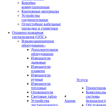
Коробки
коммутационные
Крепежные материалы
Устройства
соединительные
Огнестойкие кабельные
проходки и герметики
Охранно-пожарная
сигнализация (ОПС)
Взрывозащищенное
оборудование
Дополнительное
оборудование
Извещатели
дымовые
Извещатели
пламени
Извещатели
ручные
Услуги
Извещатели
тепловые
Проектиров
Оповещатели
Комплексн
Световые табло
системы
Устройства
Акции
безопасност
дистанционного
Обслужива