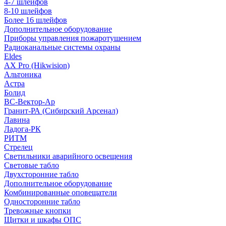
4-7 шлейфов
8-10 шлейфов
Более 16 шлейфов
Дополнительное оборудование
Приборы управления пожаротушением
Радиоканальные системы охраны
Eldes
AX Pro (Hikwision)
Альтоника
Астра
Болид
ВС-Вектор-Ар
Гранит-РА (Сибирский Арсенал)
Лавина
Ладога-РК
РИТМ
Стрелец
Светильники аварийного освещения
Световые табло
Двухсторонние табло
Дополнительное оборудование
Комбинированные оповещатели
Односторонние табло
Тревожные кнопки
Щитки и шкафы ОПС