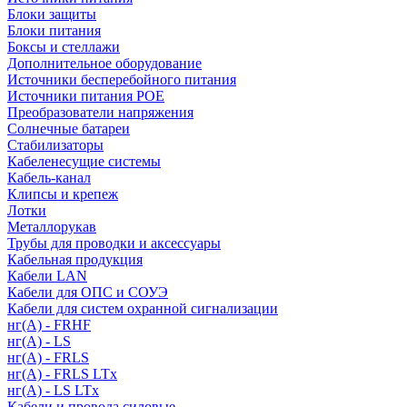
Блоки защиты
Блоки питания
Боксы и стеллажи
Дополнительное оборудование
Источники бесперебойного питания
Источники питания POE
Преобразователи напряжения
Солнечные батареи
Стабилизаторы
Кабеленесущие системы
Кабель-канал
Клипсы и крепеж
Лотки
Металлорукав
Трубы для проводки и аксессуары
Кабельная продукция
Кабели LAN
Кабели для ОПС и СОУЭ
Кабели для систем охранной сигнализации
нг(A) - FRHF
нг(A) - LS
нг(А) - FRLS
нг(А) - FRLS LTx
нг(А) - LS LTx
Кабели и провода силовые