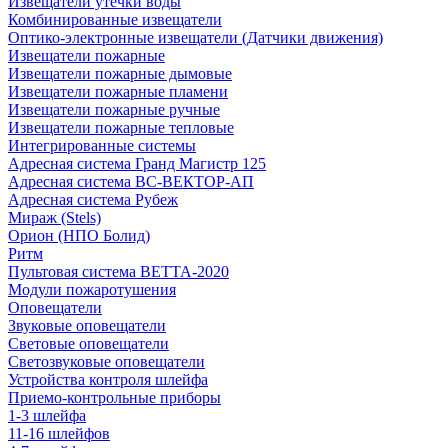
Извещатели утечки воды
Комбинированные извещатели
Оптико-электронные извещатели (Датчики движения)
Извещатели пожарные
Извещатели пожарные дымовые
Извещатели пожарные пламени
Извещатели пожарные ручные
Извещатели пожарные тепловые
Интегрированные системы
Адресная система Гранд Магистр 125
Адресная система ВС-ВЕКТОР-АП
Адресная система Рубеж
Мираж (Stels)
Орион (НПО Болид)
Ритм
Пультовая система ВЕТТА-2020
Модули пожаротушения
Оповещатели
Звуковые оповещатели
Световые оповещатели
Светозвуковые оповещатели
Устройства контроля шлейфа
Приемо-контрольные приборы
1-3 шлейфа
11-16 шлейфов