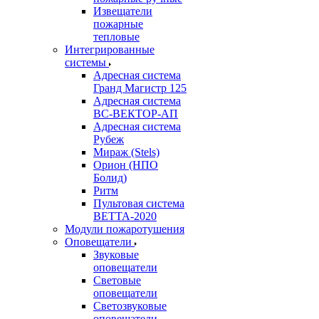
Извещатели
пожарные
тепловые
Интегрированные
системы
Адресная система
Гранд Магистр 125
Адресная система
ВС-ВЕКТОР-АП
Адресная система
Рубеж
Мираж (Stels)
Орион (НПО
Болид)
Ритм
Пультовая система
ВЕТТА-2020
Модули пожаротушения
Оповещатели
Звуковые
оповещатели
Световые
оповещатели
Светозвуковые
оповещатели