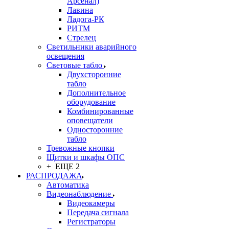
Арсенал)
Лавина
Ладога-РК
РИТМ
Стрелец
Светильники аварийного
освещения
Световые табло
Двухсторонние
табло
Дополнительное
оборудование
Комбинированные
оповещатели
Односторонние
табло
Тревожные кнопки
Щитки и шкафы ОПС
+ ЕЩЕ 2
РАСПРОДАЖА
Автоматика
Видеонаблюдение
Видеокамеры
Передача сигнала
Регистраторы