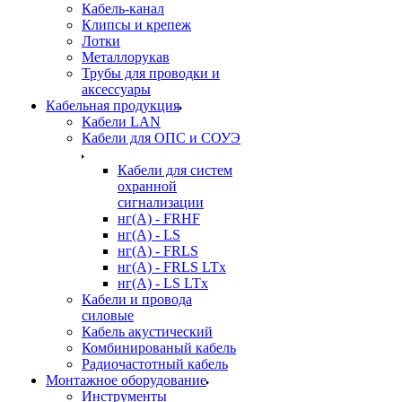
Кабель-канал
Клипсы и крепеж
Лотки
Металлорукав
Трубы для проводки и
аксессуары
Кабельная продукция
Кабели LAN
Кабели для ОПС и СОУЭ
Кабели для систем
охранной
сигнализации
нг(A) - FRHF
нг(A) - LS
нг(А) - FRLS
нг(А) - FRLS LTx
нг(А) - LS LTx
Кабели и провода
силовые
Кабель акустический
Комбинированый кабель
Радиочастотный кабель
Монтажное оборудование
Инструменты