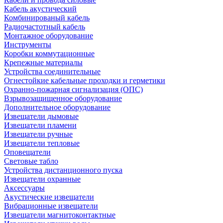
Кабель акустический
Комбинированый кабель
Радиочастотный кабель
Монтажное оборудование
Инструменты
Коробки коммутационные
Крепежные материалы
Устройства соединительные
Огнестойкие кабельные проходки и герметики
Охранно-пожарная сигнализация (ОПС)
Взрывозащищенное оборудование
Дополнительное оборудование
Извещатели дымовые
Извещатели пламени
Извещатели ручные
Извещатели тепловые
Оповещатели
Световые табло
Устройства дистанционного пуска
Извещатели охранные
Аксессуары
Акустические извещатели
Вибрационные извещатели
Извещатели магнитоконтактные