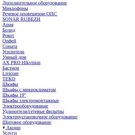
Дополнительное оборудование
Микрофоны
Речевое оповещение ОПС
SONAR RUBEZH
Ария
Болид
Рокот
Орфей
Соната
Усилители
Умный дом
AX PRO Hikvision
Бастион
Livicom
ТЕКО
Шкафы
Шкафы с микроклиматом
Шкафы 19"
Шкафы электромонтажные
Электрооборудование
Удлинители/сетевые фильтры
Электроустановочное оборудование
Щитовое оборудование
Акции
Услуги