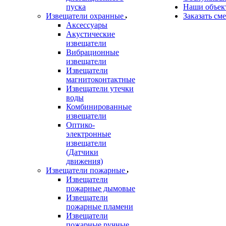
пуска
Наши объек
Извещатели охранные
Заказать см
Аксессуары
Акустические
извещатели
Вибрационные
извещатели
Извещатели
магнитоконтактные
Извещатели утечки
воды
Комбинированные
извещатели
Оптико-
электронные
извещатели
(Датчики
движения)
Извещатели пожарные
Извещатели
пожарные дымовые
Извещатели
пожарные пламени
Извещатели
пожарные ручные