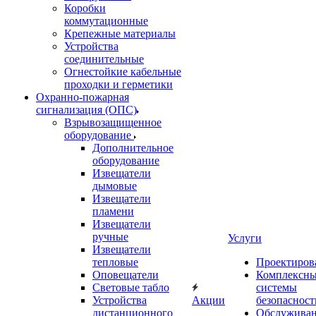
Коробки
коммутационные
Крепежные материалы
Устройства
соединительные
Огнестойкие кабельные
проходки и герметики
Охранно-пожарная
сигнализация (ОПС)
Взрывозащищенное
оборудование
Дополнительное
оборудование
Извещатели
дымовые
Извещатели
пламени
Извещатели
ручные
Услуги
Извещатели
тепловые
Проектиров
Оповещатели
Комплексн
Световые табло
системы
Устройства
Акции
безопасност
дистанционного
Обслужива