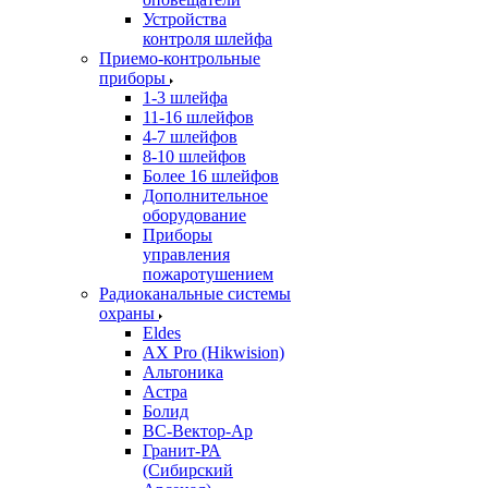
Устройства
контроля шлейфа
Приемо-контрольные
приборы
1-3 шлейфа
11-16 шлейфов
4-7 шлейфов
8-10 шлейфов
Более 16 шлейфов
Дополнительное
оборудование
Приборы
управления
пожаротушением
Радиоканальные системы
охраны
Eldes
AX Pro (Hikwision)
Альтоника
Астра
Болид
ВС-Вектор-Ар
Гранит-РА
(Сибирский