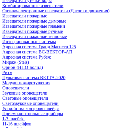
Извещатели утечки воды
Комбинированные извещатели
Оптико-электронные извещатели (Датчики движения)
Извещатели пожарные
Извещатели пожарные дымовые
Извещатели пожарные пламени
Извещатели пожарные ручные
Извещатели пожарные тепловые
Интегрированные системы
Адресная система Гранд Магистр 125
Адресная система ВС-ВЕКТОР-АП
Адресная система Рубеж
Мираж (Stels)
Орион (НПО Болид)
Ритм
Пультовая система ВЕТТА-2020
Модули пожаротушения
Оповещатели
Звуковые оповещатели
Световые оповещатели
Светозвуковые оповещатели
Устройства контроля шлейфа
Приемо-контрольные приборы
1-3 шлейфа
11-16 шлейфов