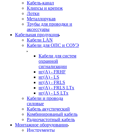
Кабель-канал
Клипсы и крепеж
Лотки
Металлорукав
Трубы для проводки и
аксессуары
Кабельная продукция
Кабели LAN
Кабели для ОПС и СОУЭ
Кабели для систем
охранной
сигнализации
нг(A) - FRHF
нг(A) - LS
нг(А) - FRLS
нг(А) - FRLS LTx
нг(А) - LS LTx
Кабели и провода
силовые
Кабель акустический
Комбинированый кабель
Радиочастотный кабель
Монтажное оборудование
Инструменты