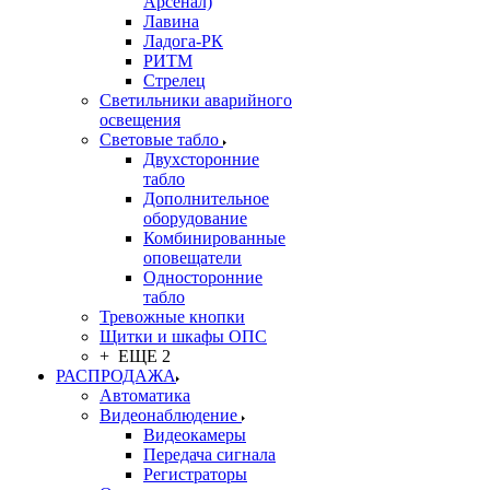
Арсенал)
Лавина
Ладога-РК
РИТМ
Стрелец
Светильники аварийного
освещения
Световые табло
Двухсторонние
табло
Дополнительное
оборудование
Комбинированные
оповещатели
Односторонние
табло
Тревожные кнопки
Щитки и шкафы ОПС
+ ЕЩЕ 2
РАСПРОДАЖА
Автоматика
Видеонаблюдение
Видеокамеры
Передача сигнала
Регистраторы