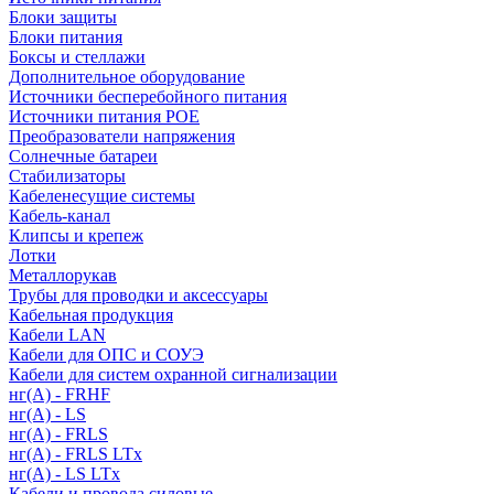
Блоки защиты
Блоки питания
Боксы и стеллажи
Дополнительное оборудование
Источники бесперебойного питания
Источники питания POE
Преобразователи напряжения
Солнечные батареи
Стабилизаторы
Кабеленесущие системы
Кабель-канал
Клипсы и крепеж
Лотки
Металлорукав
Трубы для проводки и аксессуары
Кабельная продукция
Кабели LAN
Кабели для ОПС и СОУЭ
Кабели для систем охранной сигнализации
нг(A) - FRHF
нг(A) - LS
нг(А) - FRLS
нг(А) - FRLS LTx
нг(А) - LS LTx
Кабели и провода силовые