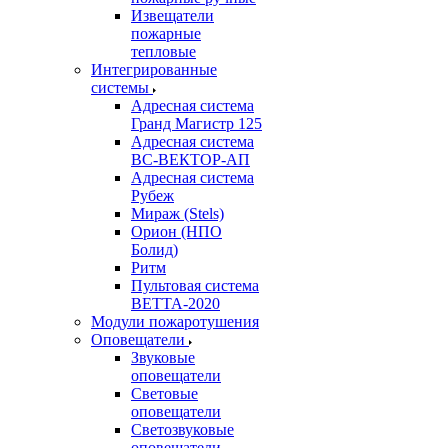
Извещатели
пожарные
тепловые
Интегрированные
системы
Адресная система
Гранд Магистр 125
Адресная система
ВС-ВЕКТОР-АП
Адресная система
Рубеж
Мираж (Stels)
Орион (НПО
Болид)
Ритм
Пультовая система
ВЕТТА-2020
Модули пожаротушения
Оповещатели
Звуковые
оповещатели
Световые
оповещатели
Светозвуковые
оповещатели