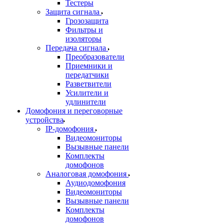
Тестеры
Защита сигнала
Грозозащита
Фильтры и
изоляторы
Передача сигнала
Преобразователи
Приемники и
передатчики
Разветвители
Усилители и
удлинители
Домофония и переговорные
устройства
IP-домофония
Видеомониторы
Вызывные панели
Комплекты
домофонов
Аналоговая домофония
Аудиодомофония
Видеомониторы
Вызывные панели
Комплекты
домофонов