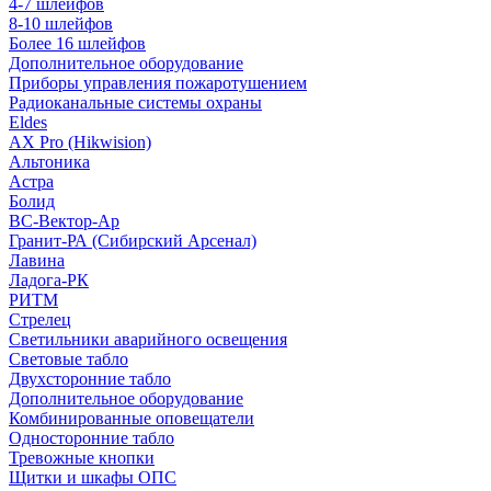
4-7 шлейфов
8-10 шлейфов
Более 16 шлейфов
Дополнительное оборудование
Приборы управления пожаротушением
Радиоканальные системы охраны
Eldes
AX Pro (Hikwision)
Альтоника
Астра
Болид
ВС-Вектор-Ар
Гранит-РА (Сибирский Арсенал)
Лавина
Ладога-РК
РИТМ
Стрелец
Светильники аварийного освещения
Световые табло
Двухсторонние табло
Дополнительное оборудование
Комбинированные оповещатели
Односторонние табло
Тревожные кнопки
Щитки и шкафы ОПС