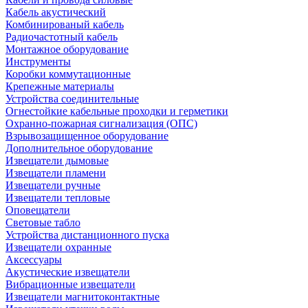
Кабель акустический
Комбинированый кабель
Радиочастотный кабель
Монтажное оборудование
Инструменты
Коробки коммутационные
Крепежные материалы
Устройства соединительные
Огнестойкие кабельные проходки и герметики
Охранно-пожарная сигнализация (ОПС)
Взрывозащищенное оборудование
Дополнительное оборудование
Извещатели дымовые
Извещатели пламени
Извещатели ручные
Извещатели тепловые
Оповещатели
Световые табло
Устройства дистанционного пуска
Извещатели охранные
Аксессуары
Акустические извещатели
Вибрационные извещатели
Извещатели магнитоконтактные