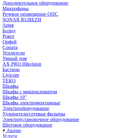
Дополнительное оборудование
Микрофоны
Речевое оповещение ОПС
SONAR RUBEZH
Ария
Болид
Рокот
Орфей
Соната
Усилители
Умный дом
AX PRO Hikvision
Бастион
Livicom
ТЕКО
Шкафы
Шкафы с микроклиматом
Шкафы 19"
Шкафы электромонтажные
Электрооборудование
Удлинители/сетевые фильтры
Электроустановочное оборудование
Щитовое оборудование
Акции
Услуги