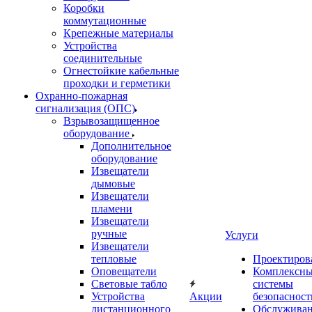
Коробки
коммутационные
Крепежные материалы
Устройства
соединительные
Огнестойкие кабельные
проходки и герметики
Охранно-пожарная
сигнализация (ОПС)
Взрывозащищенное
оборудование
Дополнительное
оборудование
Извещатели
дымовые
Извещатели
пламени
Извещатели
ручные
Услуги
Извещатели
тепловые
Проектиров
Оповещатели
Комплексн
Световые табло
системы
Устройства
Акции
безопасност
дистанционного
Обслужива