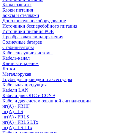
Блоки защиты
Блоки питания
Боксы и стеллажи
Дополнительное оборудование
Источники бесперебойного питания
Источники питания POE
Преобразователи напряжения
Солнечные батареи
Стабилизаторы
Кабеленесущие системы
Кабель-канал
Клипсы и крепеж
Лотки
Металлорукав
Трубы для проводки и аксессуары
Кабельная продукция
Кабели LAN
Кабели для ОПС и СОУЭ
Кабели для систем охранной сигнализации
нг(A) - FRHF
нг(A) - LS
нг(А) - FRLS
нг(А) - FRLS LTx
нг(А) - LS LTx
Кабели и провода силовые