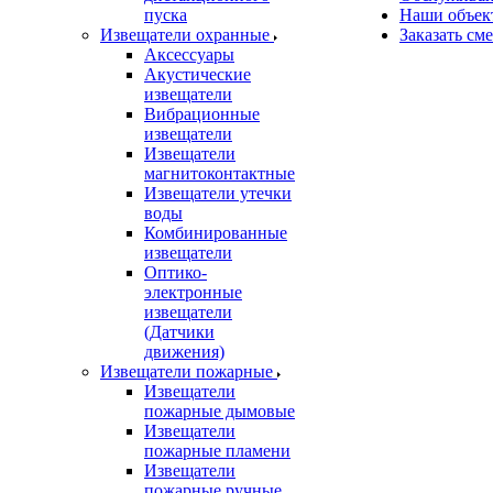
пуска
Наши объек
Извещатели охранные
Заказать см
Аксессуары
Акустические
извещатели
Вибрационные
извещатели
Извещатели
магнитоконтактные
Извещатели утечки
воды
Комбинированные
извещатели
Оптико-
электронные
извещатели
(Датчики
движения)
Извещатели пожарные
Извещатели
пожарные дымовые
Извещатели
пожарные пламени
Извещатели
пожарные ручные