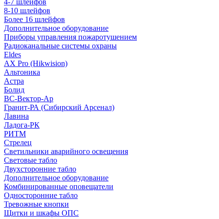
4-7 шлейфов
8-10 шлейфов
Более 16 шлейфов
Дополнительное оборудование
Приборы управления пожаротушением
Радиоканальные системы охраны
Eldes
AX Pro (Hikwision)
Альтоника
Астра
Болид
ВС-Вектор-Ар
Гранит-РА (Сибирский Арсенал)
Лавина
Ладога-РК
РИТМ
Стрелец
Светильники аварийного освещения
Световые табло
Двухсторонние табло
Дополнительное оборудование
Комбинированные оповещатели
Односторонние табло
Тревожные кнопки
Щитки и шкафы ОПС