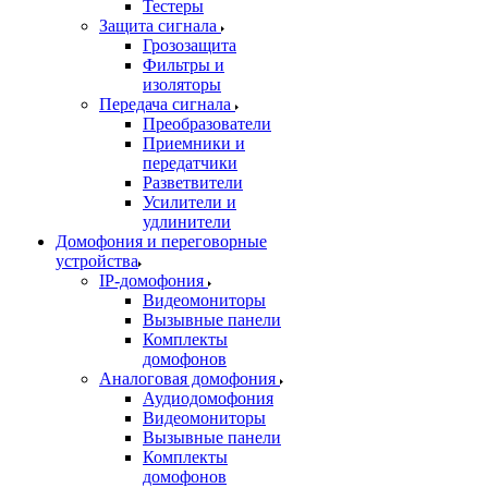
Тестеры
Защита сигнала
Грозозащита
Фильтры и
изоляторы
Передача сигнала
Преобразователи
Приемники и
передатчики
Разветвители
Усилители и
удлинители
Домофония и переговорные
устройства
IP-домофония
Видеомониторы
Вызывные панели
Комплекты
домофонов
Аналоговая домофония
Аудиодомофония
Видеомониторы
Вызывные панели
Комплекты
домофонов