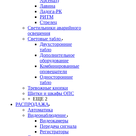
Арсенал)
Лавина
Ладога-РК
РИТМ
Стрелец
Светильники аварийного
освещения
Световые табло
Двухсторонние
табло
Дополнительное
оборудование
Комбинированные
оповещатели
Односторонние
табло
Тревожные кнопки
Щитки и шкафы ОПС
+ ЕЩЕ 2
РАСПРОДАЖА
Автоматика
Видеонаблюдение
Видеокамеры
Передача сигнала
Регистраторы