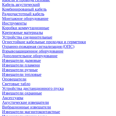
Кабель акустический
Комбинированый кабель
Радиочастотный кабель
Монтажное оборудование
Инструменты
Коробки коммутационные
Крепежные материалы
Устройства соединительные
Огнестойкие кабельные проходки и герметики
Охранно-пожарная сигнализация (ОПС)
Взрывозащищенное оборудование
Дополнительное оборудование
Извещатели дымовые
Извещатели пламени
Извещатели ручные
Извещатели тепловые
Оповещатели
Световые табло
Устройства дистанционного пуска
Извещатели охранные
Аксессуары
Акустические извещатели
Вибрационные извещатели
Извещатели магнитоконтактные