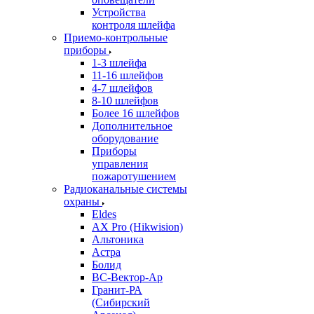
Устройства
контроля шлейфа
Приемо-контрольные
приборы
1-3 шлейфа
11-16 шлейфов
4-7 шлейфов
8-10 шлейфов
Более 16 шлейфов
Дополнительное
оборудование
Приборы
управления
пожаротушением
Радиоканальные системы
охраны
Eldes
AX Pro (Hikwision)
Альтоника
Астра
Болид
ВС-Вектор-Ар
Гранит-РА
(Сибирский