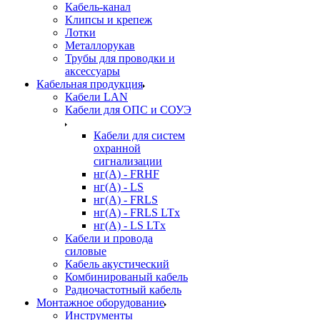
Кабель-канал
Клипсы и крепеж
Лотки
Металлорукав
Трубы для проводки и
аксессуары
Кабельная продукция
Кабели LAN
Кабели для ОПС и СОУЭ
Кабели для систем
охранной
сигнализации
нг(A) - FRHF
нг(A) - LS
нг(А) - FRLS
нг(А) - FRLS LTx
нг(А) - LS LTx
Кабели и провода
силовые
Кабель акустический
Комбинированый кабель
Радиочастотный кабель
Монтажное оборудование
Инструменты