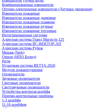
Извещатели утечки воды
Комбинированные извещатели
Оптико-электронные извещатели (Датчики движения)
Извещатели пожарные
Извещатели пожарные дымовые
Извещатели пожарные пламени
Извещатели пожарные ручные
Извещатели пожарные тепловые
Интегрированные системы
Адресная система Гранд Магистр 125
Адресная система ВС-ВЕКТОР-АП
Адресная система Рубеж
Мираж (Stels)
Орион (НПО Болид)
Ритм
Пультовая система ВЕТТА-2020
Модули пожаротушения
Оповещатели
Звуковые оповещатели
Световые оповещатели
Светозвуковые оповещатели
Устройства контроля шлейфа
Приемо-контрольные приборы
1-3 шлейфа
11-16 шлейфов