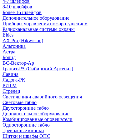
4-7 шлейфов
8-10 шлейфов
Более 16 шлейфов
Дополнительное оборудование
Приборы управления пожаротушением
Радиоканальные системы охраны
Eldes
AX Pro (Hikwision)
Альтоника
Астра
Болид
ВС-Вектор-Ар
Гранит-РА (Сибирский Арсенал)
Лавина
Ладога-РК
РИТМ
Стрелец
Светильники аварийного освещения
Световые табло
Двухсторонние табло
Дополнительное оборудование
Комбинированные оповещатели
Односторонние табло
Тревожные кнопки
Щитки и шкафы ОПС