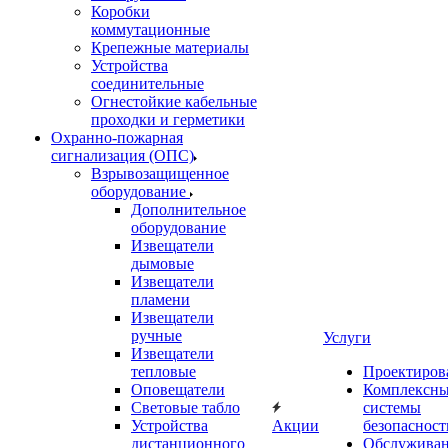
Коробки
коммутационные
Крепежные материалы
Устройства
соединительные
Огнестойкие кабельные
проходки и герметики
Охранно-пожарная
сигнализация (ОПС)
Взрывозащищенное
оборудование
Дополнительное
оборудование
Извещатели
дымовые
Извещатели
пламени
Извещатели
ручные
Услуги
Извещатели
тепловые
Проектиров
Оповещатели
Комплексн
Световые табло
системы
Устройства
Акции
безопасност
дистанционного
Обслужива