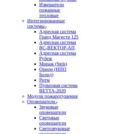
Извещатели
пожарные
тепловые
Интегрированные
системы
Адресная система
Гранд Магистр 125
Адресная система
ВС-ВЕКТОР-АП
Адресная система
Рубеж
Мираж (Stels)
Орион (НПО
Болид)
Ритм
Пультовая система
ВЕТТА-2020
Модули пожаротушения
Оповещатели
Звуковые
оповещатели
Световые
оповещатели
Светозвуковые
оповещатели