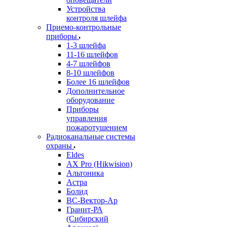
Устройства
контроля шлейфа
Приемо-контрольные
приборы
1-3 шлейфа
11-16 шлейфов
4-7 шлейфов
8-10 шлейфов
Более 16 шлейфов
Дополнительное
оборудование
Приборы
управления
пожаротушением
Радиоканальные системы
охраны
Eldes
AX Pro (Hikwision)
Альтоника
Астра
Болид
ВС-Вектор-Ар
Гранит-РА
(Сибирский