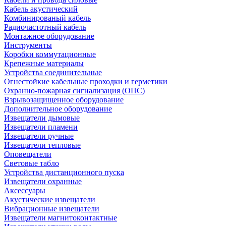
Кабель акустический
Комбинированый кабель
Радиочастотный кабель
Монтажное оборудование
Инструменты
Коробки коммутационные
Крепежные материалы
Устройства соединительные
Огнестойкие кабельные проходки и герметики
Охранно-пожарная сигнализация (ОПС)
Взрывозащищенное оборудование
Дополнительное оборудование
Извещатели дымовые
Извещатели пламени
Извещатели ручные
Извещатели тепловые
Оповещатели
Световые табло
Устройства дистанционного пуска
Извещатели охранные
Аксессуары
Акустические извещатели
Вибрационные извещатели
Извещатели магнитоконтактные