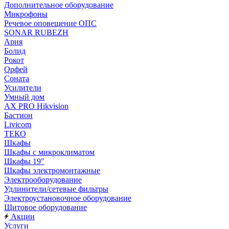
Дополнительное оборудование
Микрофоны
Речевое оповещение ОПС
SONAR RUBEZH
Ария
Болид
Рокот
Орфей
Соната
Усилители
Умный дом
AX PRO Hikvision
Бастион
Livicom
ТЕКО
Шкафы
Шкафы с микроклиматом
Шкафы 19"
Шкафы электромонтажные
Электрооборудование
Удлинители/сетевые фильтры
Электроустановочное оборудование
Щитовое оборудование
Акции
Услуги