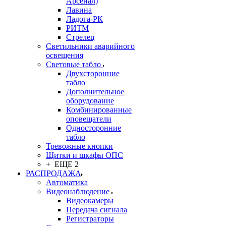
Арсенал)
Лавина
Ладога-РК
РИТМ
Стрелец
Светильники аварийного
освещения
Световые табло
Двухсторонние
табло
Дополнительное
оборудование
Комбинированные
оповещатели
Односторонние
табло
Тревожные кнопки
Щитки и шкафы ОПС
+ ЕЩЕ 2
РАСПРОДАЖА
Автоматика
Видеонаблюдение
Видеокамеры
Передача сигнала
Регистраторы