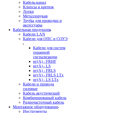
Кабель-канал
Клипсы и крепеж
Лотки
Металлорукав
Трубы для проводки и
аксессуары
Кабельная продукция
Кабели LAN
Кабели для ОПС и СОУЭ
Кабели для систем
охранной
сигнализации
нг(A) - FRHF
нг(A) - LS
нг(А) - FRLS
нг(А) - FRLS LTx
нг(А) - LS LTx
Кабели и провода
силовые
Кабель акустический
Комбинированый кабель
Радиочастотный кабель
Монтажное оборудование
Инструменты