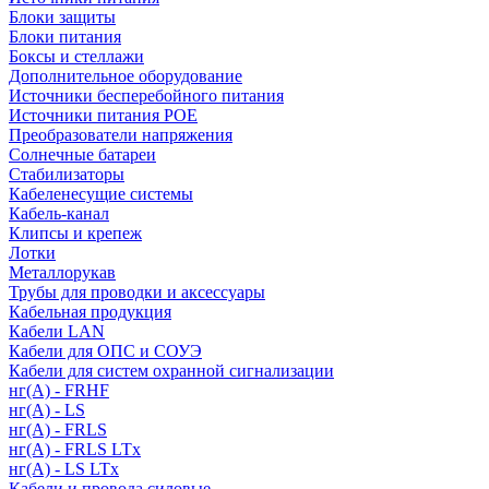
Блоки защиты
Блоки питания
Боксы и стеллажи
Дополнительное оборудование
Источники бесперебойного питания
Источники питания POE
Преобразователи напряжения
Солнечные батареи
Стабилизаторы
Кабеленесущие системы
Кабель-канал
Клипсы и крепеж
Лотки
Металлорукав
Трубы для проводки и аксессуары
Кабельная продукция
Кабели LAN
Кабели для ОПС и СОУЭ
Кабели для систем охранной сигнализации
нг(A) - FRHF
нг(A) - LS
нг(А) - FRLS
нг(А) - FRLS LTx
нг(А) - LS LTx
Кабели и провода силовые