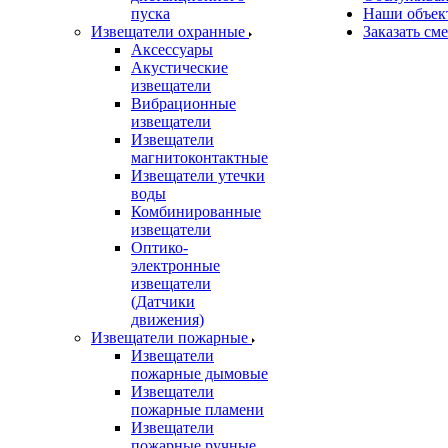
пуска
Наши объек
Извещатели охранные
Заказать см
Аксессуары
Акустические
извещатели
Вибрационные
извещатели
Извещатели
магнитоконтактные
Извещатели утечки
воды
Комбинированные
извещатели
Оптико-
электронные
извещатели
(Датчики
движения)
Извещатели пожарные
Извещатели
пожарные дымовые
Извещатели
пожарные пламени
Извещатели
пожарные ручные