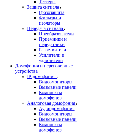
Тестеры
Защита сигнала
Грозозащита
Фильтры и
изоляторы
Передача сигнала
Преобразователи
Приемники и
передатчики
Разветвители
Усилители и
удлинители
Домофония и переговорные
устройства
IP-домофония
Видеомониторы
Вызывные панели
Комплекты
домофонов
Аналоговая домофония
Аудиодомофония
Видеомониторы
Вызывные панели
Комплекты
домофонов