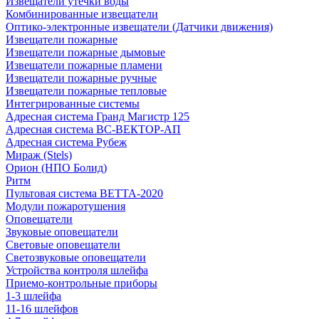
Извещатели утечки воды
Комбинированные извещатели
Оптико-электронные извещатели (Датчики движения)
Извещатели пожарные
Извещатели пожарные дымовые
Извещатели пожарные пламени
Извещатели пожарные ручные
Извещатели пожарные тепловые
Интегрированные системы
Адресная система Гранд Магистр 125
Адресная система ВС-ВЕКТОР-АП
Адресная система Рубеж
Мираж (Stels)
Орион (НПО Болид)
Ритм
Пультовая система ВЕТТА-2020
Модули пожаротушения
Оповещатели
Звуковые оповещатели
Световые оповещатели
Светозвуковые оповещатели
Устройства контроля шлейфа
Приемо-контрольные приборы
1-3 шлейфа
11-16 шлейфов