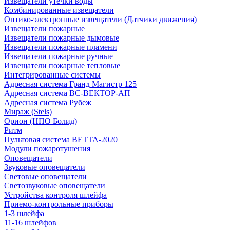
Извещатели утечки воды
Комбинированные извещатели
Оптико-электронные извещатели (Датчики движения)
Извещатели пожарные
Извещатели пожарные дымовые
Извещатели пожарные пламени
Извещатели пожарные ручные
Извещатели пожарные тепловые
Интегрированные системы
Адресная система Гранд Магистр 125
Адресная система ВС-ВЕКТОР-АП
Адресная система Рубеж
Мираж (Stels)
Орион (НПО Болид)
Ритм
Пультовая система ВЕТТА-2020
Модули пожаротушения
Оповещатели
Звуковые оповещатели
Световые оповещатели
Светозвуковые оповещатели
Устройства контроля шлейфа
Приемо-контрольные приборы
1-3 шлейфа
11-16 шлейфов