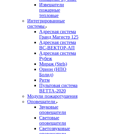
Извещатели
пожарные
тепловые
Интегрированные
системы
Адресная система
Гранд Магистр 125
Адресная система
ВС-ВЕКТОР-АП
Адресная система
Рубеж
Мираж (Stels)
Орион (НПО
Болид)
Ритм
Пультовая система
ВЕТТА-2020
Модули пожаротушения
Оповещатели
Звуковые
оповещатели
Световые
оповещатели
Светозвуковые
оповещатели