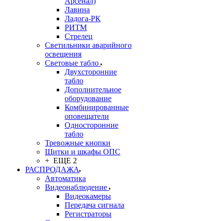
Арсенал)
Лавина
Ладога-РК
РИТМ
Стрелец
Светильники аварийного
освещения
Световые табло
Двухсторонние
табло
Дополнительное
оборудование
Комбинированные
оповещатели
Односторонние
табло
Тревожные кнопки
Щитки и шкафы ОПС
+ ЕЩЕ 2
РАСПРОДАЖА
Автоматика
Видеонаблюдение
Видеокамеры
Передача сигнала
Регистраторы