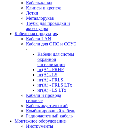
Кабель-канал
Клипсы и крепеж
Лотки
Металлорукав
Трубы для проводки и
аксессуары
Кабельная продукция
Кабели LAN
Кабели для ОПС и СОУЭ
Кабели для систем
охранной
сигнализации
нг(A) - FRHF
нг(A) - LS
нг(А) - FRLS
нг(А) - FRLS LTx
нг(А) - LS LTx
Кабели и провода
силовые
Кабель акустический
Комбинированый кабель
Радиочастотный кабель
Монтажное оборудование
Инструменты