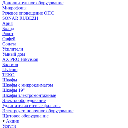
Дополнительное оборудование
Микрофоны
Речевое оповещение ОПС
SONAR RUBEZH
Ария
Болид
Рокот
Орфей
Соната
Усилители
Умный дом
AX PRO Hikvision
Бастион
Livicom
ТЕКО
Шкафы
Шкафы с микроклиматом
Шкафы 19"
Шкафы электромонтажные
Электрооборудование
Удлинители/сетевые фильтры
Электроустановочное оборудование
Щитовое оборудование
Акции
Услуги