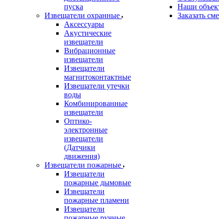
пуска
Наши объек
Извещатели охранные
Заказать см
Аксессуары
Акустические
извещатели
Вибрационные
извещатели
Извещатели
магнитоконтактные
Извещатели утечки
воды
Комбинированные
извещатели
Оптико-
электронные
извещатели
(Датчики
движения)
Извещатели пожарные
Извещатели
пожарные дымовые
Извещатели
пожарные пламени
Извещатели
пожарные ручные