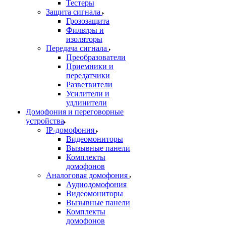
Тестеры
Защита сигнала
Грозозащита
Фильтры и
изоляторы
Передача сигнала
Преобразователи
Приемники и
передатчики
Разветвители
Усилители и
удлинители
Домофония и переговорные
устройства
IP-домофония
Видеомониторы
Вызывные панели
Комплекты
домофонов
Аналоговая домофония
Аудиодомофония
Видеомониторы
Вызывные панели
Комплекты
домофонов