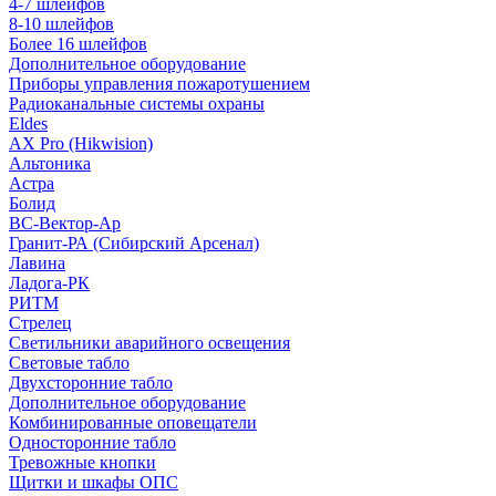
4-7 шлейфов
8-10 шлейфов
Более 16 шлейфов
Дополнительное оборудование
Приборы управления пожаротушением
Радиоканальные системы охраны
Eldes
AX Pro (Hikwision)
Альтоника
Астра
Болид
ВС-Вектор-Ар
Гранит-РА (Сибирский Арсенал)
Лавина
Ладога-РК
РИТМ
Стрелец
Светильники аварийного освещения
Световые табло
Двухсторонние табло
Дополнительное оборудование
Комбинированные оповещатели
Односторонние табло
Тревожные кнопки
Щитки и шкафы ОПС