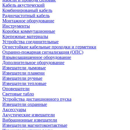
Кабель акустический
Комбинированый кабель
Радиочастотный кабель
Монтажное оборудование
Инструменты
Коробки коммутационные
Крепежные материалы
Устройства соединительные
Огнестойкие кабельные проходки и герметики
Охранно-пожарная сигнализация (ОПС)
Взрывозащищенное оборудование
Дополнительное оборудование
Извещатели дымовые
Извещатели пламени
Извещатели ручные
Извещатели тепловые
Оповещатели
Световые табло
Устройства дистанционного пуска
Извещатели охранные
Аксессуары
Акустические извещатели
Вибрационные извещатели
Извещатели магнитоконтактные