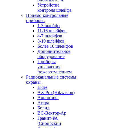
Устройства
контроля шлейфа
Приемо-контрольные
приборы
1-3 шлейфа
11-16 шлейфов
4-7 шлейфов
8-10 шлейфов
Более 16 шлейфов
Дополнительное
оборудование
Приборы
управления
пожаротушением
Радиоканальные системы
охраны
Eldes
AX Pro (Hikwision)
Альтоника
Астра
Болид
ВС-Вектор-Ар
Гранит-РА
(Сибирский