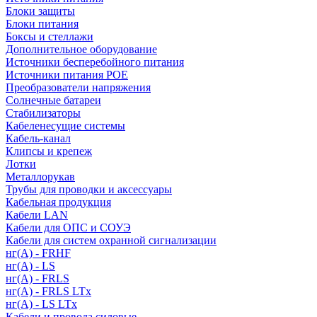
Блоки защиты
Блоки питания
Боксы и стеллажи
Дополнительное оборудование
Источники бесперебойного питания
Источники питания POE
Преобразователи напряжения
Солнечные батареи
Стабилизаторы
Кабеленесущие системы
Кабель-канал
Клипсы и крепеж
Лотки
Металлорукав
Трубы для проводки и аксессуары
Кабельная продукция
Кабели LAN
Кабели для ОПС и СОУЭ
Кабели для систем охранной сигнализации
нг(A) - FRHF
нг(A) - LS
нг(А) - FRLS
нг(А) - FRLS LTx
нг(А) - LS LTx
Кабели и провода силовые