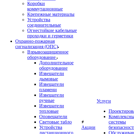
Коробки
коммутационные
Крепежные материалы
Устройства
соединительные
Огнестойкие кабельные
проходки и герметики
Охранно-пожарная
сигнализация (ОПС)
Взрывозащищенное
оборудование
Дополнительное
оборудование
Извещатели
дымовые
Извещатели
пламени
Извещатели
ручные
Услуги
Извещатели
тепловые
Проектиров
Оповещатели
Комплексн
Световые табло
системы
Устройства
Акции
безопасност
дистанционного
Обслужива