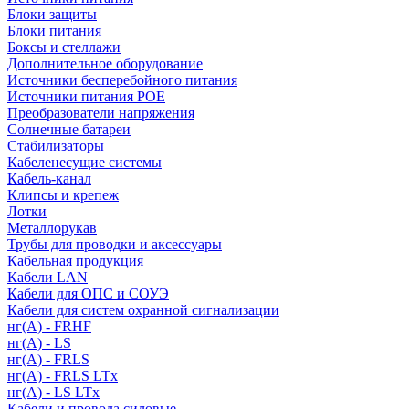
Блоки защиты
Блоки питания
Боксы и стеллажи
Дополнительное оборудование
Источники бесперебойного питания
Источники питания POE
Преобразователи напряжения
Солнечные батареи
Стабилизаторы
Кабеленесущие системы
Кабель-канал
Клипсы и крепеж
Лотки
Металлорукав
Трубы для проводки и аксессуары
Кабельная продукция
Кабели LAN
Кабели для ОПС и СОУЭ
Кабели для систем охранной сигнализации
нг(A) - FRHF
нг(A) - LS
нг(А) - FRLS
нг(А) - FRLS LTx
нг(А) - LS LTx
Кабели и провода силовые