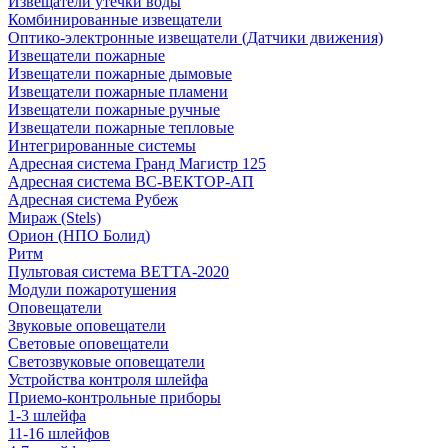
Извещатели утечки воды
Комбинированные извещатели
Оптико-электронные извещатели (Датчики движения)
Извещатели пожарные
Извещатели пожарные дымовые
Извещатели пожарные пламени
Извещатели пожарные ручные
Извещатели пожарные тепловые
Интегрированные системы
Адресная система Гранд Магистр 125
Адресная система ВС-ВЕКТОР-АП
Адресная система Рубеж
Мираж (Stels)
Орион (НПО Болид)
Ритм
Пультовая система ВЕТТА-2020
Модули пожаротушения
Оповещатели
Звуковые оповещатели
Световые оповещатели
Светозвуковые оповещатели
Устройства контроля шлейфа
Приемо-контрольные приборы
1-3 шлейфа
11-16 шлейфов