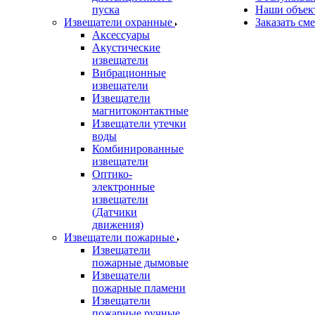
пуска
Наши объек
Извещатели охранные
Заказать см
Аксессуары
Акустические
извещатели
Вибрационные
извещатели
Извещатели
магнитоконтактные
Извещатели утечки
воды
Комбинированные
извещатели
Оптико-
электронные
извещатели
(Датчики
движения)
Извещатели пожарные
Извещатели
пожарные дымовые
Извещатели
пожарные пламени
Извещатели
пожарные ручные