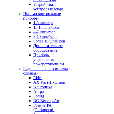
Устройства
контроля шлейфа
Приемо-контрольные
приборы
1-3 шлейфа
11-16 шлейфов
4-7 шлейфов
8-10 шлейфов
Более 16 шлейфов
Дополнительное
оборудование
Приборы
управления
пожаротушением
Радиоканальные системы
охраны
Eldes
AX Pro (Hikwision)
Альтоника
Астра
Болид
ВС-Вектор-Ар
Гранит-РА
(Сибирский