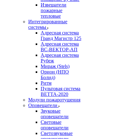
Извещатели
пожарные
тепловые
Интегрированные
системы
Адресная система
Гранд Магистр 125
Адресная система
ВС-ВЕКТОР-АП
Адресная система
Рубеж
Мираж (Stels)
Орион (НПО
Болид)
Ритм
Пультовая система
ВЕТТА-2020
Модули пожаротушения
Оповещатели
Звуковые
оповещатели
Световые
оповещатели
Светозвуковые
оповещатели