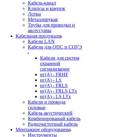
Кабель-канал
Клипсы и крепеж
Лотки
Металлорукав
Трубы для проводки и
аксессуары
Кабельная продукция
Кабели LAN
Кабели для ОПС и СОУЭ
Кабели для систем
охранной
сигнализации
нг(A) - FRHF
нг(A) - LS
нг(А) - FRLS
нг(А) - FRLS LTx
нг(А) - LS LTx
Кабели и провода
силовые
Кабель акустический
Комбинированый кабель
Радиочастотный кабель
Монтажное оборудование
Инструменты