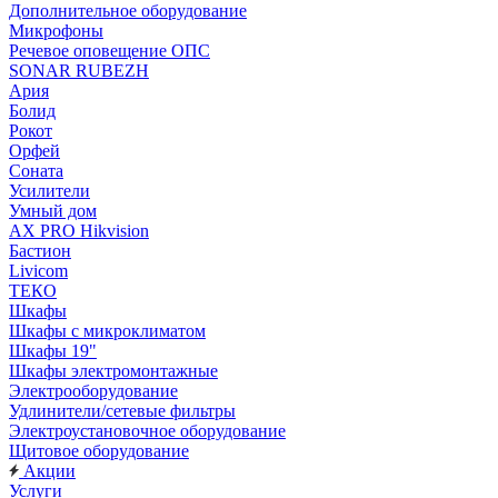
Дополнительное оборудование
Микрофоны
Речевое оповещение ОПС
SONAR RUBEZH
Ария
Болид
Рокот
Орфей
Соната
Усилители
Умный дом
AX PRO Hikvision
Бастион
Livicom
ТЕКО
Шкафы
Шкафы с микроклиматом
Шкафы 19"
Шкафы электромонтажные
Электрооборудование
Удлинители/сетевые фильтры
Электроустановочное оборудование
Щитовое оборудование
Акции
Услуги