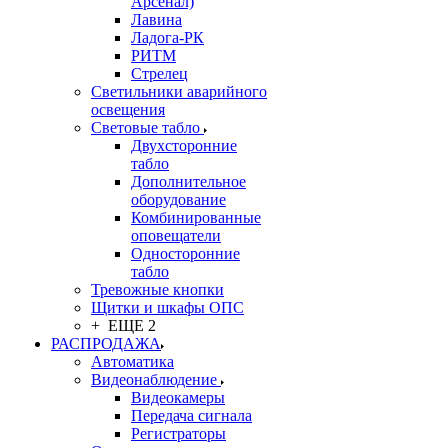
Арсенал)
Лавина
Ладога-РК
РИТМ
Стрелец
Светильники аварийного
освещения
Световые табло
Двухсторонние
табло
Дополнительное
оборудование
Комбинированные
оповещатели
Односторонние
табло
Тревожные кнопки
Щитки и шкафы ОПС
+ ЕЩЕ 2
РАСПРОДАЖА
Автоматика
Видеонаблюдение
Видеокамеры
Передача сигнала
Регистраторы