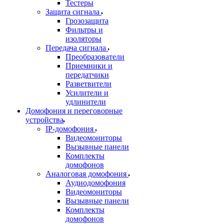
Тестеры
Защита сигнала
Грозозащита
Фильтры и
изоляторы
Передача сигнала
Преобразователи
Приемники и
передатчики
Разветвители
Усилители и
удлинители
Домофония и переговорные
устройства
IP-домофония
Видеомониторы
Вызывные панели
Комплекты
домофонов
Аналоговая домофония
Аудиодомофония
Видеомониторы
Вызывные панели
Комплекты
домофонов