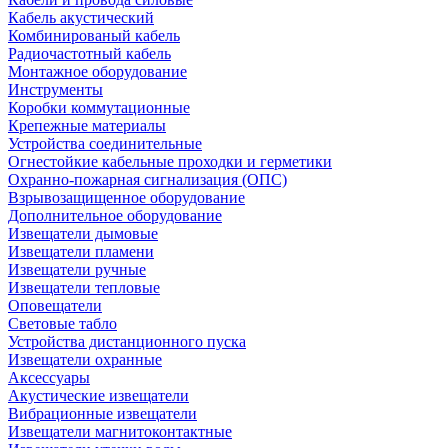
Кабель акустический
Комбинированый кабель
Радиочастотный кабель
Монтажное оборудование
Инструменты
Коробки коммутационные
Крепежные материалы
Устройства соединительные
Огнестойкие кабельные проходки и герметики
Охранно-пожарная сигнализация (ОПС)
Взрывозащищенное оборудование
Дополнительное оборудование
Извещатели дымовые
Извещатели пламени
Извещатели ручные
Извещатели тепловые
Оповещатели
Световые табло
Устройства дистанционного пуска
Извещатели охранные
Аксессуары
Акустические извещатели
Вибрационные извещатели
Извещатели магнитоконтактные