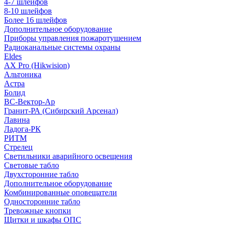
4-7 шлейфов
8-10 шлейфов
Более 16 шлейфов
Дополнительное оборудование
Приборы управления пожаротушением
Радиоканальные системы охраны
Eldes
AX Pro (Hikwision)
Альтоника
Астра
Болид
ВС-Вектор-Ар
Гранит-РА (Сибирский Арсенал)
Лавина
Ладога-РК
РИТМ
Стрелец
Светильники аварийного освещения
Световые табло
Двухсторонние табло
Дополнительное оборудование
Комбинированные оповещатели
Односторонние табло
Тревожные кнопки
Щитки и шкафы ОПС