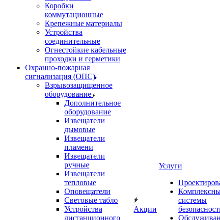
Коробки
коммутационные
Крепежные материалы
Устройства
соединительные
Огнестойкие кабельные
проходки и герметики
Охранно-пожарная
сигнализация (ОПС)
Взрывозащищенное
оборудование
Дополнительное
оборудование
Извещатели
дымовые
Извещатели
пламени
Извещатели
ручные
Услуги
Извещатели
тепловые
Проектиров
Оповещатели
Комплексн
Световые табло
системы
Устройства
Акции
безопасност
дистанционного
Обслужива