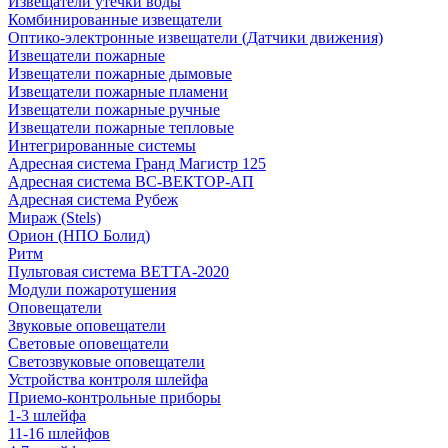
Извещатели утечки воды
Комбинированные извещатели
Оптико-электронные извещатели (Датчики движения)
Извещатели пожарные
Извещатели пожарные дымовые
Извещатели пожарные пламени
Извещатели пожарные ручные
Извещатели пожарные тепловые
Интегрированные системы
Адресная система Гранд Магистр 125
Адресная система ВС-ВЕКТОР-АП
Адресная система Рубеж
Мираж (Stels)
Орион (НПО Болид)
Ритм
Пультовая система ВЕТТА-2020
Модули пожаротушения
Оповещатели
Звуковые оповещатели
Световые оповещатели
Светозвуковые оповещатели
Устройства контроля шлейфа
Приемо-контрольные приборы
1-3 шлейфа
11-16 шлейфов