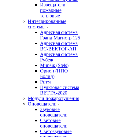
Извещатели
пожарные
тепловые
Интегрированные
системы
Адресная система
Гранд Магистр 125
Адресная система
ВС-ВЕКТОР-АП
Адресная система
Рубеж
Мираж (Stels)
Орион (НПО
Болид)
Ритм
Пультовая система
ВЕТТА-2020
Модули пожаротушения
Оповещатели
Звуковые
оповещатели
Световые
оповещатели
Светозвуковые
оповещатели