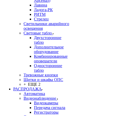
Арсенал)
Лавина
Ладога-РК
РИТМ
Стрелец
Светильники аварийного
освещения
Световые табло
Двухсторонние
табло
Дополнительное
оборудование
Комбинированные
оповещатели
Односторонние
табло
Тревожные кнопки
Щитки и шкафы ОПС
+ ЕЩЕ 2
РАСПРОДАЖА
Автоматика
Видеонаблюдение
Видеокамеры
Передача сигнала
Регистраторы