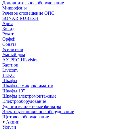
Дополнительное оборудование
Микрофоны
Речевое оповещение ОПС
SONAR RUBEZH
Ария
Болид
Рокот
Орфей
Соната
Усилители
Умный дом
AX PRO Hikvision
Бастион
Livicom
ТЕКО
Шкафы
Шкафы с микроклиматом
Шкафы 19"
Шкафы электромонтажные
Электрооборудование
Удлинители/сетевые фильтры
Электроустановочное оборудование
Щитовое оборудование
Акции
Услуги