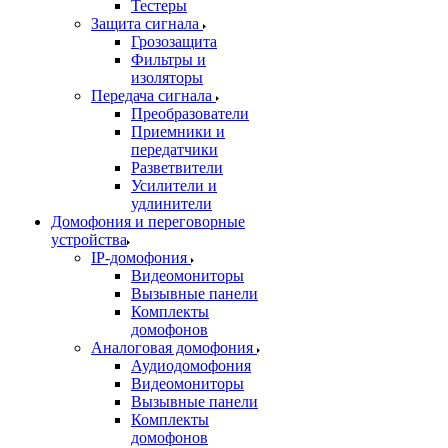
Тестеры
Защита сигнала
Грозозащита
Фильтры и
изоляторы
Передача сигнала
Преобразователи
Приемники и
передатчики
Разветвители
Усилители и
удлинители
Домофония и переговорные
устройства
IP-домофония
Видеомониторы
Вызывные панели
Комплекты
домофонов
Аналоговая домофония
Аудиодомофония
Видеомониторы
Вызывные панели
Комплекты
домофонов