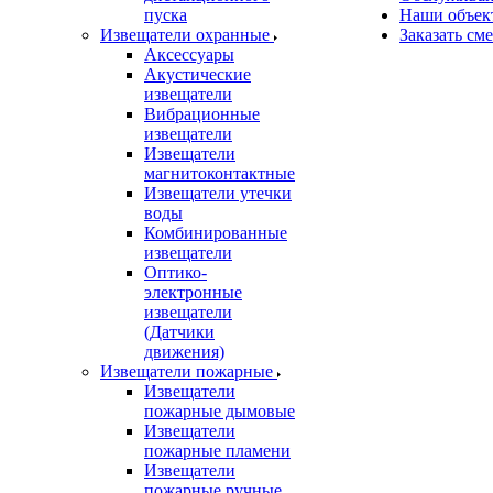
пуска
Наши объек
Извещатели охранные
Заказать см
Аксессуары
Акустические
извещатели
Вибрационные
извещатели
Извещатели
магнитоконтактные
Извещатели утечки
воды
Комбинированные
извещатели
Оптико-
электронные
извещатели
(Датчики
движения)
Извещатели пожарные
Извещатели
пожарные дымовые
Извещатели
пожарные пламени
Извещатели
пожарные ручные