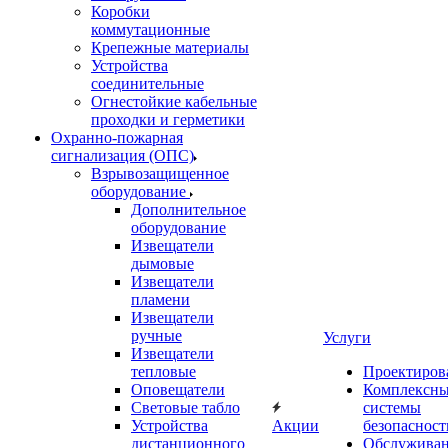
Коробки
коммутационные
Крепежные материалы
Устройства
соединительные
Огнестойкие кабельные
проходки и герметики
Охранно-пожарная
сигнализация (ОПС)
Взрывозащищенное
оборудование
Дополнительное
оборудование
Извещатели
дымовые
Извещатели
пламени
Извещатели
ручные
Услуги
Извещатели
тепловые
Проектиров
Оповещатели
Комплексн
Световые табло
системы
Устройства
Акции
безопасност
дистанционного
Обслужива