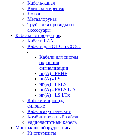
Кабель-канал
Клипсы и крепеж
Лотки
Металлорукав
Трубы для проводки и
аксессуары
Кабельная продукция
Кабели LAN
Кабели для ОПС и СОУЭ
Кабели для систем
охранной
сигнализации
нг(A) - FRHF
нг(A) - LS
нг(А) - FRLS
нг(А) - FRLS LTx
нг(А) - LS LTx
Кабели и провода
силовые
Кабель акустический
Комбинированый кабель
Радиочастотный кабель
Монтажное оборудование
Инструменты