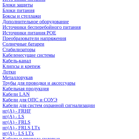
Блоки защиты
Блоки питания
Боксы и стеллажи
Дополнительное оборудование
Источники бесперебойного питания
Источники питания POE
Преобразователи напряжения
Солнечные батареи
Стабилизаторы
Кабеленесущие системы
Кабель-канал
Клипсы и крепеж
Лотки
Металлорукав
Трубы для проводки и аксессуары
Кабельная продукция
Кабели LAN
Кабели для ОПС и СОУЭ
Кабели для систем охранной сигнализации
нг(A) - FRHF
нг(A) - LS
нг(А) - FRLS
нг(А) - FRLS LTx
нг(А) - LS LTx
Кабели и провода силовые