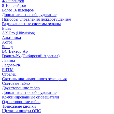
4-7 шлейфов
8-10 шлейфов
Более 16 шлейфов
Дополнительное оборудование
Приборы управления пожаротушением
Радиоканальные системы охраны
Eldes
AX Pro (Hikwision)
Альтоника
Астра
Болид
ВС-Вектор-Ар
Гранит-РА (Сибирский Арсенал)
Лавина
Ладога-РК
РИТМ
Стрелец
Светильники аварийного освещения
Световые табло
Двухсторонние табло
Дополнительное оборудование
Комбинированные оповещатели
Односторонние табло
Тревожные кнопки
Щитки и шкафы ОПС