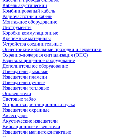
Кабель акустический
Комбинированый кабель
Радиочастотный кабель
Монтажное оборудование
Инструменты
Коробки коммутационные
Крепежные материалы
Устройства соединительные
Огнестойкие кабельные проходки и герметики
Охранно-пожарная сигнализация (ОПС)
Взрывозащищенное оборудование
Дополнительное оборудование
Извещатели дымовые
Извещатели пламени
Извещатели ручные
Извещатели тепловые
Оповещатели
Световые табло
Устройства дистанционного пуска
Извещатели охранные
Аксессуары
Акустические извещатели
Вибрационные извещатели
Извещатели магнитоконтактные