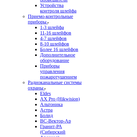
Устройства
контроля шлейфа
Приемо-контрольные
приборы
1-3 шлейфа
11-16 шлейфов
4-7 шлейфов
8-10 шлейфов
Более 16 шлейфов
Дополнительное
оборудование
Приборы
управления
пожаротушением
Радиоканальные системы
охраны
Eldes
AX Pro (Hikwision)
Альтоника
Астра
Болид
ВС-Вектор-Ар
Гранит-РА
(Сибирский