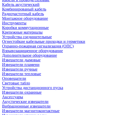
Кабель акустический
Комбинированый кабель
Радиочастотный кабель
Монтажное оборудование
Инструменты
Коробки коммутационные
Крепежные материалы
Устройства соединительные
Огнестойкие кабельные проходки и герметики
Охранно-пожарная сигнализация (ОПС)
Взрывозащищенное оборудование
Дополнительное оборудование
Извещатели дымовые
Извещатели пламени
Извещатели ручные
Извещатели тепловые
Оповещатели
Световые табло
Устройства дистанционного пуска
Извещатели охранные
Аксессуары
Акустические извещатели
Вибрационные извещатели
Извещатели магнитоконтактные