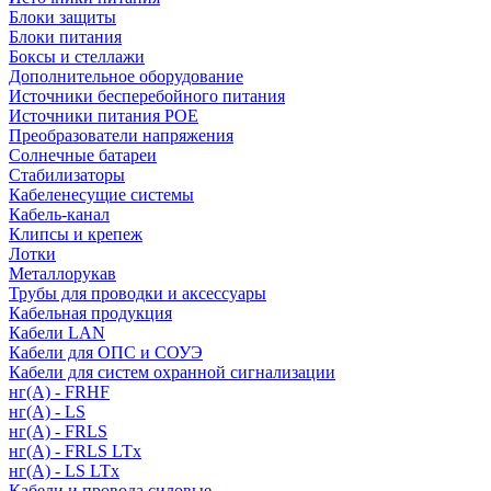
Блоки защиты
Блоки питания
Боксы и стеллажи
Дополнительное оборудование
Источники бесперебойного питания
Источники питания POE
Преобразователи напряжения
Солнечные батареи
Стабилизаторы
Кабеленесущие системы
Кабель-канал
Клипсы и крепеж
Лотки
Металлорукав
Трубы для проводки и аксессуары
Кабельная продукция
Кабели LAN
Кабели для ОПС и СОУЭ
Кабели для систем охранной сигнализации
нг(A) - FRHF
нг(A) - LS
нг(А) - FRLS
нг(А) - FRLS LTx
нг(А) - LS LTx
Кабели и провода силовые