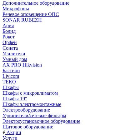
Дополнительное оборудование
Микрофоны
Речевое оповещение ОПС
SONAR RUBEZH
Ария
Болид
Рокот
Орфей
Соната
Усилители
Умный дом
AX PRO Hikvision
Бастион
Livicom
ТЕКО
Шкафы
Шкафы с микроклиматом
Шкафы 19"
Шкафы электромонтажные
Электрооборудование
Удлинители/сетевые фильтры
Электроустановочное оборудование
Щитовое оборудование
Акции
Услуги