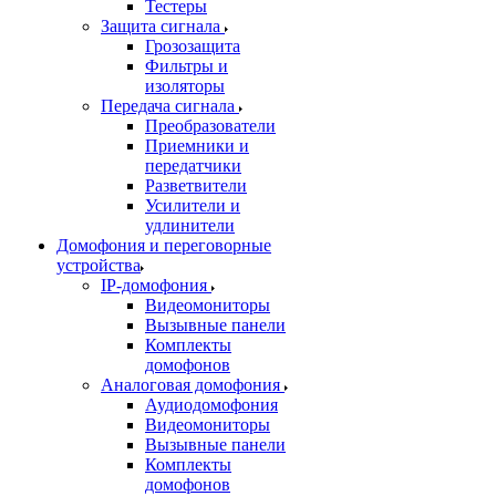
Тестеры
Защита сигнала
Грозозащита
Фильтры и
изоляторы
Передача сигнала
Преобразователи
Приемники и
передатчики
Разветвители
Усилители и
удлинители
Домофония и переговорные
устройства
IP-домофония
Видеомониторы
Вызывные панели
Комплекты
домофонов
Аналоговая домофония
Аудиодомофония
Видеомониторы
Вызывные панели
Комплекты
домофонов