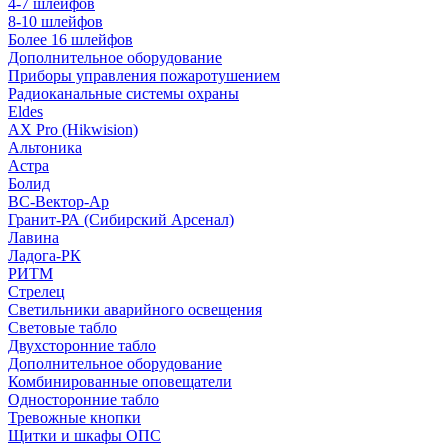
4-7 шлейфов
8-10 шлейфов
Более 16 шлейфов
Дополнительное оборудование
Приборы управления пожаротушением
Радиоканальные системы охраны
Eldes
AX Pro (Hikwision)
Альтоника
Астра
Болид
ВС-Вектор-Ар
Гранит-РА (Сибирский Арсенал)
Лавина
Ладога-РК
РИТМ
Стрелец
Светильники аварийного освещения
Световые табло
Двухсторонние табло
Дополнительное оборудование
Комбинированные оповещатели
Односторонние табло
Тревожные кнопки
Щитки и шкафы ОПС