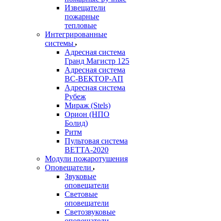
Извещатели
пожарные
тепловые
Интегрированные
системы
Адресная система
Гранд Магистр 125
Адресная система
ВС-ВЕКТОР-АП
Адресная система
Рубеж
Мираж (Stels)
Орион (НПО
Болид)
Ритм
Пультовая система
ВЕТТА-2020
Модули пожаротушения
Оповещатели
Звуковые
оповещатели
Световые
оповещатели
Светозвуковые
оповещатели