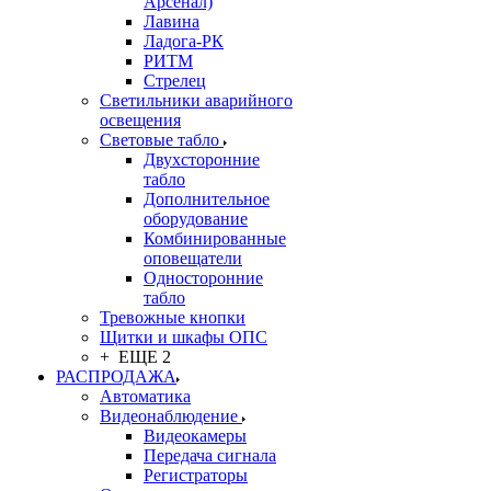
Арсенал)
Лавина
Ладога-РК
РИТМ
Стрелец
Светильники аварийного
освещения
Световые табло
Двухсторонние
табло
Дополнительное
оборудование
Комбинированные
оповещатели
Односторонние
табло
Тревожные кнопки
Щитки и шкафы ОПС
+ ЕЩЕ 2
РАСПРОДАЖА
Автоматика
Видеонаблюдение
Видеокамеры
Передача сигнала
Регистраторы