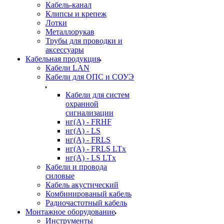
Кабель-канал
Клипсы и крепеж
Лотки
Металлорукав
Трубы для проводки и
аксессуары
Кабельная продукция
Кабели LAN
Кабели для ОПС и СОУЭ
Кабели для систем
охранной
сигнализации
нг(A) - FRHF
нг(A) - LS
нг(А) - FRLS
нг(А) - FRLS LTx
нг(А) - LS LTx
Кабели и провода
силовые
Кабель акустический
Комбинированый кабель
Радиочастотный кабель
Монтажное оборудование
Инструменты