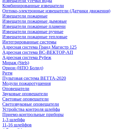
Извещатели утечки воды
Комбинированные извещатели
Оптико-электронные извещатели (Датчики движения)
Извещатели пожарные
Извещатели пожарные дымовые
Извещатели пожарные пламени
Извещатели пожарные ручные
Извещатели пожарные тепловые
Интегрированные системы
Адресная система Гранд Магистр 125
Адресная система ВС-ВЕКТОР-АП
Адресная система Рубеж
Мираж (Stels)
Орион (НПО Болид)
Ритм
Пультовая система ВЕТТА-2020
Модули пожаротушения
Оповещатели
Звуковые оповещатели
Световые оповещатели
Светозвуковые оповещатели
Устройства контроля шлейфа
Приемо-контрольные приборы
1-3 шлейфа
11-16 шлейфов