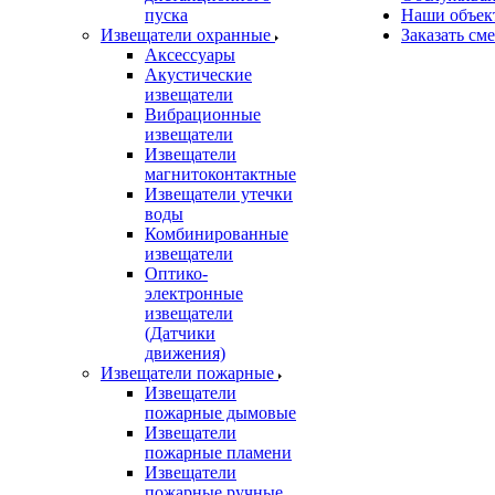
пуска
Наши объек
Извещатели охранные
Заказать см
Аксессуары
Акустические
извещатели
Вибрационные
извещатели
Извещатели
магнитоконтактные
Извещатели утечки
воды
Комбинированные
извещатели
Оптико-
электронные
извещатели
(Датчики
движения)
Извещатели пожарные
Извещатели
пожарные дымовые
Извещатели
пожарные пламени
Извещатели
пожарные ручные