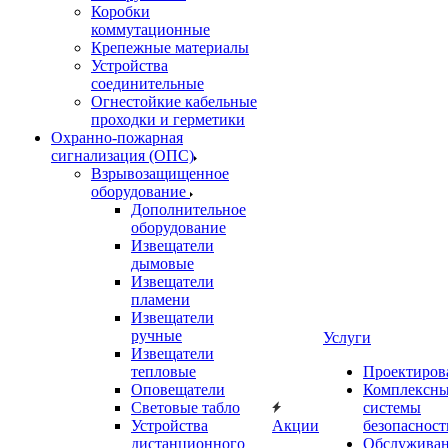
Коробки
коммутационные
Крепежные материалы
Устройства
соединительные
Огнестойкие кабельные
проходки и герметики
Охранно-пожарная
сигнализация (ОПС)
Взрывозащищенное
оборудование
Дополнительное
оборудование
Извещатели
дымовые
Извещатели
пламени
Извещатели
ручные
Услуги
Извещатели
тепловые
Проектиров
Оповещатели
Комплексн
Световые табло
системы
Устройства
Акции
безопасност
дистанционного
Обслужива