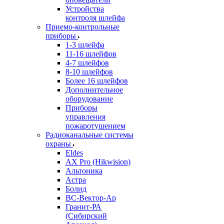
Устройства
контроля шлейфа
Приемо-контрольные
приборы
1-3 шлейфа
11-16 шлейфов
4-7 шлейфов
8-10 шлейфов
Более 16 шлейфов
Дополнительное
оборудование
Приборы
управления
пожаротушением
Радиоканальные системы
охраны
Eldes
AX Pro (Hikwision)
Альтоника
Астра
Болид
ВС-Вектор-Ар
Гранит-РА
(Сибирский