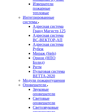
Извещатели
пожарные
тепловые
Интегрированные
системы
Адресная система
Гранд Магистр 125
Адресная система
ВС-ВЕКТОР-АП
Адресная система
Рубеж
Мираж (Stels)
Орион (НПО
Болид)
Ритм
Пультовая система
ВЕТТА-2020
Модули пожаротушения
Оповещатели
Звуковые
оповещатели
Световые
оповещатели
Светозвуковые
оповещатели