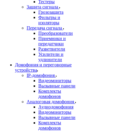
Тестеры
Защита сигнала
Грозозащита
Фильтры и
изоляторы
Передача сигнала
Преобразователи
Приемники и
передатчики
Разветвители
Усилители и
удлинители
Домофония и переговорные
устройства
IP-домофония
Видеомониторы
Вызывные панели
Комплекты
домофонов
Аналоговая домофония
Аудиодомофония
Видеомониторы
Вызывные панели
Комплекты
домофонов