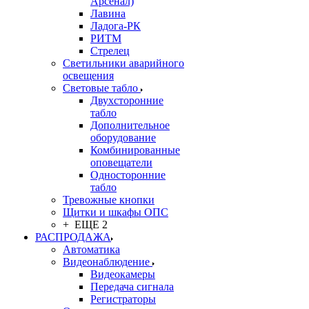
Арсенал)
Лавина
Ладога-РК
РИТМ
Стрелец
Светильники аварийного
освещения
Световые табло
Двухсторонние
табло
Дополнительное
оборудование
Комбинированные
оповещатели
Односторонние
табло
Тревожные кнопки
Щитки и шкафы ОПС
+ ЕЩЕ 2
РАСПРОДАЖА
Автоматика
Видеонаблюдение
Видеокамеры
Передача сигнала
Регистраторы