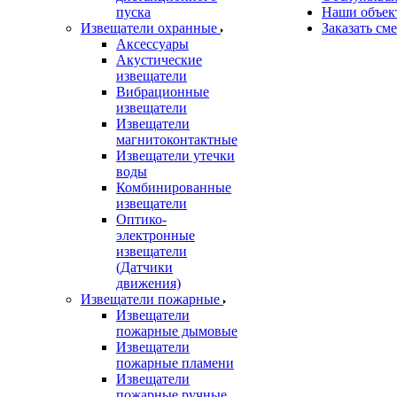
пуска
Наши объек
Извещатели охранные
Заказать см
Аксессуары
Акустические
извещатели
Вибрационные
извещатели
Извещатели
магнитоконтактные
Извещатели утечки
воды
Комбинированные
извещатели
Оптико-
электронные
извещатели
(Датчики
движения)
Извещатели пожарные
Извещатели
пожарные дымовые
Извещатели
пожарные пламени
Извещатели
пожарные ручные