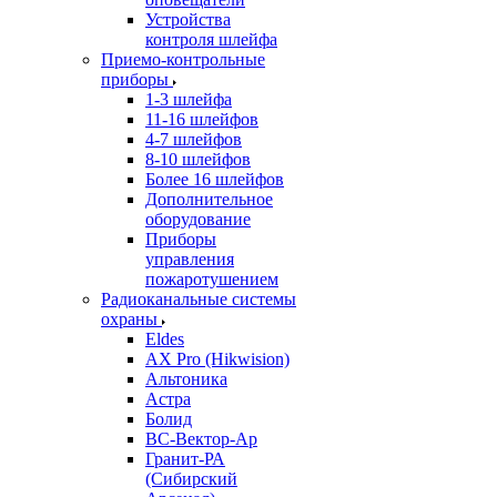
Устройства
контроля шлейфа
Приемо-контрольные
приборы
1-3 шлейфа
11-16 шлейфов
4-7 шлейфов
8-10 шлейфов
Более 16 шлейфов
Дополнительное
оборудование
Приборы
управления
пожаротушением
Радиоканальные системы
охраны
Eldes
AX Pro (Hikwision)
Альтоника
Астра
Болид
ВС-Вектор-Ар
Гранит-РА
(Сибирский