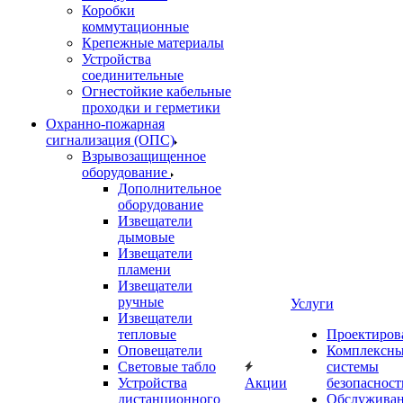
Коробки
коммутационные
Крепежные материалы
Устройства
соединительные
Огнестойкие кабельные
проходки и герметики
Охранно-пожарная
сигнализация (ОПС)
Взрывозащищенное
оборудование
Дополнительное
оборудование
Извещатели
дымовые
Извещатели
пламени
Извещатели
ручные
Услуги
Извещатели
тепловые
Проектиров
Оповещатели
Комплексн
Световые табло
системы
Устройства
Акции
безопасност
дистанционного
Обслужива