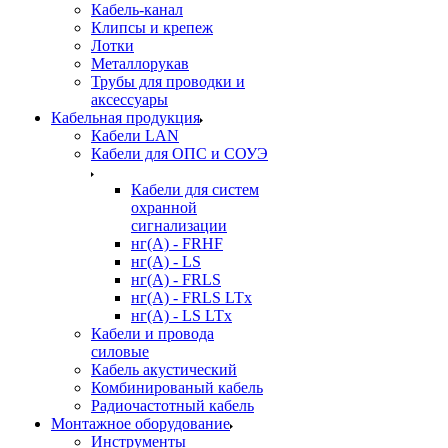
Кабель-канал
Клипсы и крепеж
Лотки
Металлорукав
Трубы для проводки и
аксессуары
Кабельная продукция
Кабели LAN
Кабели для ОПС и СОУЭ
Кабели для систем
охранной
сигнализации
нг(A) - FRHF
нг(A) - LS
нг(А) - FRLS
нг(А) - FRLS LTx
нг(А) - LS LTx
Кабели и провода
силовые
Кабель акустический
Комбинированый кабель
Радиочастотный кабель
Монтажное оборудование
Инструменты