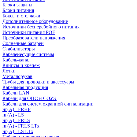
Блоки защиты
Блоки питания
Боксы и стеллажи
Дополнительное оборудование
Источники бесперебойного питания
Источники питания POE
Преобразователи напряжения
Солнечные батареи
Стабилизаторы
Кабеленесущие системы
Кабель-канал
Клипсы и крепеж
Лотки
Металлорукав
Трубы для проводки и аксессуары
Кабельная продукция
Кабели LAN
Кабели для ОПС и СОУЭ
Кабели для систем охранной сигнализации
нг(A) - FRHF
нг(A) - LS
нг(А) - FRLS
нг(А) - FRLS LTx
нг(А) - LS LTx
Кабели и провода силовые