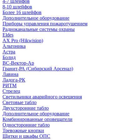
4-7 шлейфов
8-10 шлейфов
Более 16 шлейфов
Дополнительное оборудование
Приборы управления пожаротушением
Радиоканальные системы охраны
Eldes
AX Pro (Hikwision)
Альтоника
Астра
Болид
ВС-Вектор-Ар
Гранит-РА (Сибирский Арсенал)
Лавина
Ладога-РК
РИТМ
Стрелец
Светильники аварийного освещения
Световые табло
Двухсторонние табло
Дополнительное оборудование
Комбинированные оповещатели
Односторонние табло
Тревожные кнопки
Щитки и шкафы ОПС