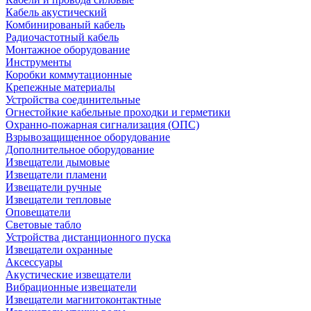
Кабель акустический
Комбинированый кабель
Радиочастотный кабель
Монтажное оборудование
Инструменты
Коробки коммутационные
Крепежные материалы
Устройства соединительные
Огнестойкие кабельные проходки и герметики
Охранно-пожарная сигнализация (ОПС)
Взрывозащищенное оборудование
Дополнительное оборудование
Извещатели дымовые
Извещатели пламени
Извещатели ручные
Извещатели тепловые
Оповещатели
Световые табло
Устройства дистанционного пуска
Извещатели охранные
Аксессуары
Акустические извещатели
Вибрационные извещатели
Извещатели магнитоконтактные