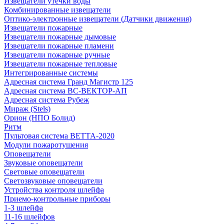
Извещатели утечки воды
Комбинированные извещатели
Оптико-электронные извещатели (Датчики движения)
Извещатели пожарные
Извещатели пожарные дымовые
Извещатели пожарные пламени
Извещатели пожарные ручные
Извещатели пожарные тепловые
Интегрированные системы
Адресная система Гранд Магистр 125
Адресная система ВС-ВЕКТОР-АП
Адресная система Рубеж
Мираж (Stels)
Орион (НПО Болид)
Ритм
Пультовая система ВЕТТА-2020
Модули пожаротушения
Оповещатели
Звуковые оповещатели
Световые оповещатели
Светозвуковые оповещатели
Устройства контроля шлейфа
Приемо-контрольные приборы
1-3 шлейфа
11-16 шлейфов