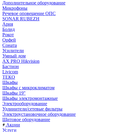
Дополнительное оборудование
Микрофоны
Речевое оповещение ОПС
SONAR RUBEZH
Ария
Болид
Рокот
Орфей
Соната
Усилители
Умный дом
AX PRO Hikvision
Бастион
Livicom
ТЕКО
Шкафы
Шкафы с микроклиматом
Шкафы 19"
Шкафы электромонтажные
Электрооборудование
Удлинители/сетевые фильтры
Электроустановочное оборудование
Щитовое оборудование
Акции
Услуги