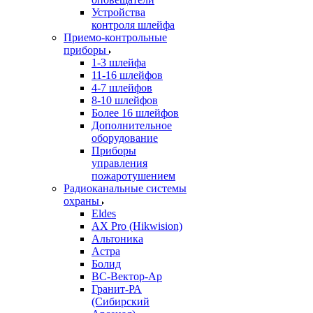
Устройства
контроля шлейфа
Приемо-контрольные
приборы
1-3 шлейфа
11-16 шлейфов
4-7 шлейфов
8-10 шлейфов
Более 16 шлейфов
Дополнительное
оборудование
Приборы
управления
пожаротушением
Радиоканальные системы
охраны
Eldes
AX Pro (Hikwision)
Альтоника
Астра
Болид
ВС-Вектор-Ар
Гранит-РА
(Сибирский