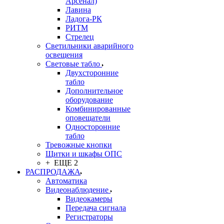
Арсенал)
Лавина
Ладога-РК
РИТМ
Стрелец
Светильники аварийного
освещения
Световые табло
Двухсторонние
табло
Дополнительное
оборудование
Комбинированные
оповещатели
Односторонние
табло
Тревожные кнопки
Щитки и шкафы ОПС
+ ЕЩЕ 2
РАСПРОДАЖА
Автоматика
Видеонаблюдение
Видеокамеры
Передача сигнала
Регистраторы