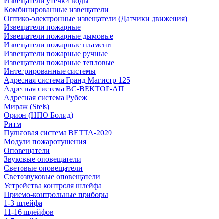
Извещатели утечки воды
Комбинированные извещатели
Оптико-электронные извещатели (Датчики движения)
Извещатели пожарные
Извещатели пожарные дымовые
Извещатели пожарные пламени
Извещатели пожарные ручные
Извещатели пожарные тепловые
Интегрированные системы
Адресная система Гранд Магистр 125
Адресная система ВС-ВЕКТОР-АП
Адресная система Рубеж
Мираж (Stels)
Орион (НПО Болид)
Ритм
Пультовая система ВЕТТА-2020
Модули пожаротушения
Оповещатели
Звуковые оповещатели
Световые оповещатели
Светозвуковые оповещатели
Устройства контроля шлейфа
Приемо-контрольные приборы
1-3 шлейфа
11-16 шлейфов