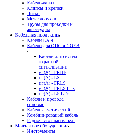
Кабель-канал
Клипсы и крепеж
Лотки
Металлорукав
Трубы для проводки и
аксессуары
Кабельная продукция
Кабели LAN
Кабели для ОПС и СОУЭ
Кабели для систем
охранной
сигнализации
нг(A) - FRHF
нг(A) - LS
нг(А) - FRLS
нг(А) - FRLS LTx
нг(А) - LS LTx
Кабели и провода
силовые
Кабель акустический
Комбинированый кабель
Радиочастотный кабель
Монтажное оборудование
Инструменты