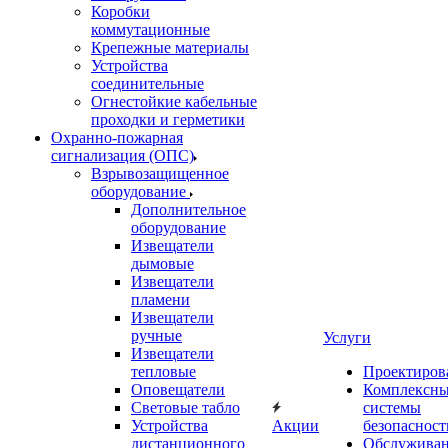
Коробки
коммутационные
Крепежные материалы
Устройства
соединительные
Огнестойкие кабельные
проходки и герметики
Охранно-пожарная
сигнализация (ОПС)
Взрывозащищенное
оборудование
Дополнительное
оборудование
Извещатели
дымовые
Извещатели
пламени
Извещатели
ручные
Услуги
Извещатели
тепловые
Проектиров
Оповещатели
Комплексн
Световые табло
системы
Устройства
Акции
безопасност
дистанционного
Обслужива