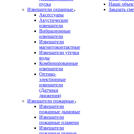
пуска
Наши объек
Извещатели охранные
Заказать см
Аксессуары
Акустические
извещатели
Вибрационные
извещатели
Извещатели
магнитоконтактные
Извещатели утечки
воды
Комбинированные
извещатели
Оптико-
электронные
извещатели
(Датчики
движения)
Извещатели пожарные
Извещатели
пожарные дымовые
Извещатели
пожарные пламени
Извещатели
пожарные ручные