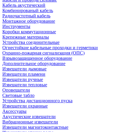
Кабель акустический
Комбинированый кабель
Радиочастотный кабель
Монтажное оборудование
Инструменты
Коробки коммутационные
Крепежные материалы
Устройства соединительные
Огнестойкие кабельные проходки и герметики
Охранно-пожарная сигнализация (ОПС)
Взрывозащищенное оборудование
Дополнительное оборудование
Извещатели дымовые
Извещатели пламени
Извещатели ручные
Извещатели тепловые
Оповещатели
Световые табло
Устройства дистанционного пуска
Извещатели охранные
Аксессуары
Акустические извещатели
Вибрационные извещатели
Извещатели магнитоконтактные