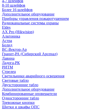
4-7 шлейфов
8-10 шлейфов
Более 16 шлейфов
Дополнительное оборудование
Приборы управления пожаротушением
Радиоканальные системы охраны
Eldes
AX Pro (Hikwision)
Альтоника
Астра
Болид
ВС-Вектор-Ар
Гранит-РА (Сибирский Арсенал)
Лавина
Ладога-РК
РИТМ
Стрелец
Светильники аварийного освещения
Световые табло
Двухсторонние табло
Дополнительное оборудование
Комбинированные оповещатели
Односторонние табло
Тревожные кнопки
Щитки и шкафы ОПС