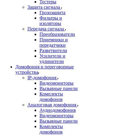
Тестеры
Защита сигнала
Грозозащита
Фильтры и
изоляторы
Передача сигнала
Преобразователи
Приемники и
передатчики
Разветвители
Усилители и
удлинители
Домофония и переговорные
устройства
IP-домофония
Видеомониторы
Вызывные панели
Комплекты
домофонов
Аналоговая домофония
Аудиодомофония
Видеомониторы
Вызывные панели
Комплекты
домофонов