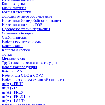
Блоки защиты
Блоки питания
Боксы и стеллажи
Дополнительное оборудование
Источники бесперебойного питания
Источники питания POE
Преобразователи напряжения
Солнечные батареи
Стабилизаторы
Кабеленесущие системы
Кабель-канал
Клипсы и крепеж
Лотки
Металлорукав
Трубы для проводки и аксессуары
Кабельная продукция
Кабели LAN
Кабели для ОПС и СОУЭ
Кабели для систем охранной сигнализации
нг(A) - FRHF
нг(A) - LS
нг(А) - FRLS
нг(А) - FRLS LTx
нг(А) - LS LTx
Кабели и провода силовые