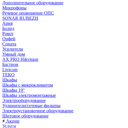
Дополнительное оборудование
Микрофоны
Речевое оповещение ОПС
SONAR RUBEZH
Ария
Болид
Рокот
Орфей
Соната
Усилители
Умный дом
AX PRO Hikvision
Бастион
Livicom
ТЕКО
Шкафы
Шкафы с микроклиматом
Шкафы 19"
Шкафы электромонтажные
Электрооборудование
Удлинители/сетевые фильтры
Электроустановочное оборудование
Щитовое оборудование
Акции
Услуги