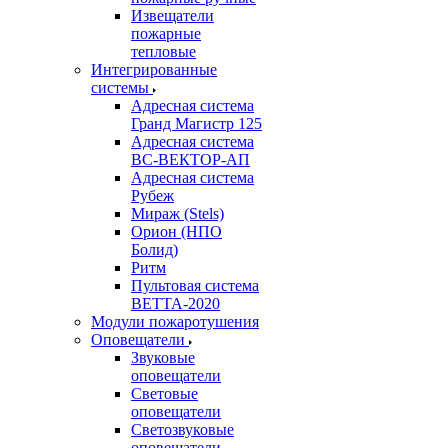
Извещатели
пожарные
тепловые
Интегрированные
системы
Адресная система
Гранд Магистр 125
Адресная система
ВС-ВЕКТОР-АП
Адресная система
Рубеж
Мираж (Stels)
Орион (НПО
Болид)
Ритм
Пультовая система
ВЕТТА-2020
Модули пожаротушения
Оповещатели
Звуковые
оповещатели
Световые
оповещатели
Светозвуковые
оповещатели