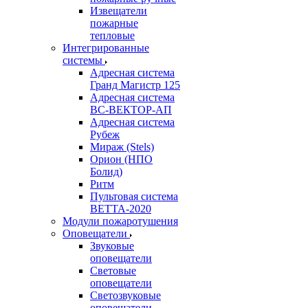
Извещатели
пожарные
тепловые
Интегрированные
системы
Адресная система
Гранд Магистр 125
Адресная система
ВС-ВЕКТОР-АП
Адресная система
Рубеж
Мираж (Stels)
Орион (НПО
Болид)
Ритм
Пультовая система
ВЕТТА-2020
Модули пожаротушения
Оповещатели
Звуковые
оповещатели
Световые
оповещатели
Светозвуковые
оповещатели