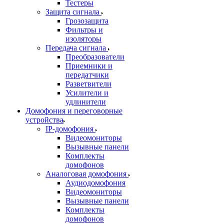
Тестеры
Защита сигнала
Грозозащита
Фильтры и
изоляторы
Передача сигнала
Преобразователи
Приемники и
передатчики
Разветвители
Усилители и
удлинители
Домофония и переговорные
устройства
IP-домофония
Видеомониторы
Вызывные панели
Комплекты
домофонов
Аналоговая домофония
Аудиодомофония
Видеомониторы
Вызывные панели
Комплекты
домофонов