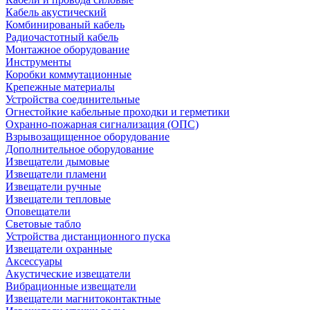
Кабель акустический
Комбинированый кабель
Радиочастотный кабель
Монтажное оборудование
Инструменты
Коробки коммутационные
Крепежные материалы
Устройства соединительные
Огнестойкие кабельные проходки и герметики
Охранно-пожарная сигнализация (ОПС)
Взрывозащищенное оборудование
Дополнительное оборудование
Извещатели дымовые
Извещатели пламени
Извещатели ручные
Извещатели тепловые
Оповещатели
Световые табло
Устройства дистанционного пуска
Извещатели охранные
Аксессуары
Акустические извещатели
Вибрационные извещатели
Извещатели магнитоконтактные