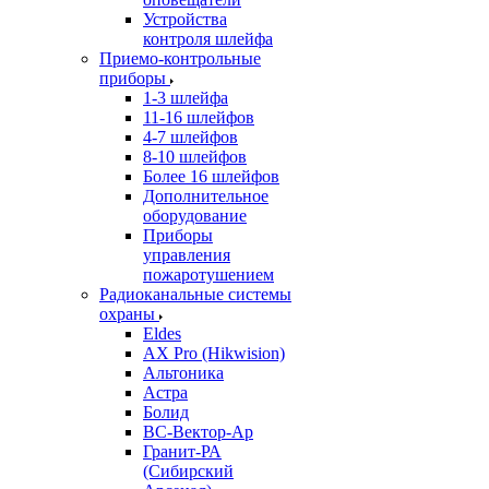
Устройства
контроля шлейфа
Приемо-контрольные
приборы
1-3 шлейфа
11-16 шлейфов
4-7 шлейфов
8-10 шлейфов
Более 16 шлейфов
Дополнительное
оборудование
Приборы
управления
пожаротушением
Радиоканальные системы
охраны
Eldes
AX Pro (Hikwision)
Альтоника
Астра
Болид
ВС-Вектор-Ар
Гранит-РА
(Сибирский