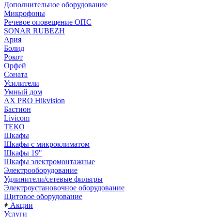
Дополнительное оборудование
Микрофоны
Речевое оповещение ОПС
SONAR RUBEZH
Ария
Болид
Рокот
Орфей
Соната
Усилители
Умный дом
AX PRO Hikvision
Бастион
Livicom
ТЕКО
Шкафы
Шкафы с микроклиматом
Шкафы 19"
Шкафы электромонтажные
Электрооборудование
Удлинители/сетевые фильтры
Электроустановочное оборудование
Щитовое оборудование
Акции
Услуги