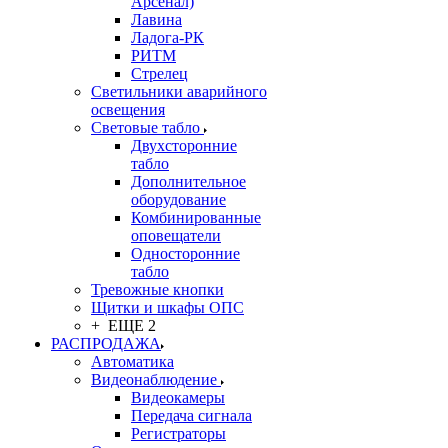
Арсенал)
Лавина
Ладога-РК
РИТМ
Стрелец
Светильники аварийного
освещения
Световые табло
Двухсторонние
табло
Дополнительное
оборудование
Комбинированные
оповещатели
Односторонние
табло
Тревожные кнопки
Щитки и шкафы ОПС
+ ЕЩЕ 2
РАСПРОДАЖА
Автоматика
Видеонаблюдение
Видеокамеры
Передача сигнала
Регистраторы