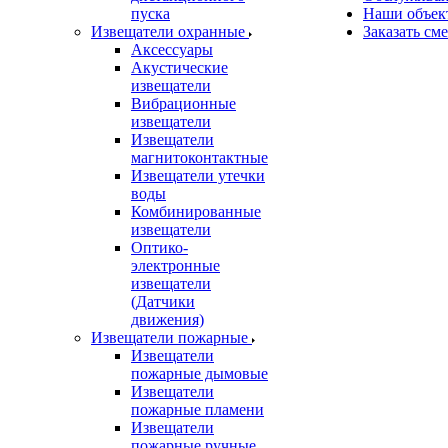
пуска
Наши объек
Извещатели охранные
Заказать см
Аксессуары
Акустические
извещатели
Вибрационные
извещатели
Извещатели
магнитоконтактные
Извещатели утечки
воды
Комбинированные
извещатели
Оптико-
электронные
извещатели
(Датчики
движения)
Извещатели пожарные
Извещатели
пожарные дымовые
Извещатели
пожарные пламени
Извещатели
пожарные ручные