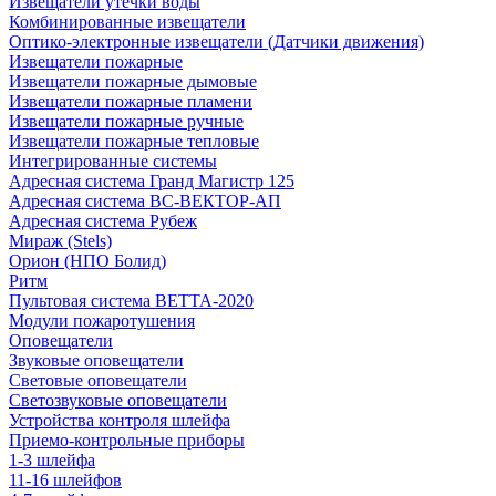
Извещатели утечки воды
Комбинированные извещатели
Оптико-электронные извещатели (Датчики движения)
Извещатели пожарные
Извещатели пожарные дымовые
Извещатели пожарные пламени
Извещатели пожарные ручные
Извещатели пожарные тепловые
Интегрированные системы
Адресная система Гранд Магистр 125
Адресная система ВС-ВЕКТОР-АП
Адресная система Рубеж
Мираж (Stels)
Орион (НПО Болид)
Ритм
Пультовая система ВЕТТА-2020
Модули пожаротушения
Оповещатели
Звуковые оповещатели
Световые оповещатели
Светозвуковые оповещатели
Устройства контроля шлейфа
Приемо-контрольные приборы
1-3 шлейфа
11-16 шлейфов