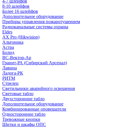
4-7 шлейфов
8-10 шлейфов
Более 16 шлейфов
Дополнительное оборудование
Приборы управления пожаротушением
Радиоканальные системы охраны
Eldes
AX Pro (Hikwision)
Альтоника
Астра
Болид
ВС-Вектор-Ар
Гранит-РА (Сибирский Арсенал)
Лавина
Ладога-РК
РИТМ
Стрелец
Светильники аварийного освещения
Световые табло
Двухсторонние табло
Дополнительное оборудование
Комбинированные оповещатели
Односторонние табло
Тревожные кнопки
Щитки и шкафы ОПС