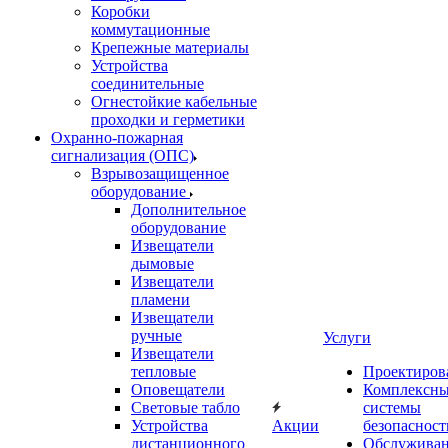
Коробки
коммутационные
Крепежные материалы
Устройства
соединительные
Огнестойкие кабельные
проходки и герметики
Охранно-пожарная
сигнализация (ОПС)
Взрывозащищенное
оборудование
Дополнительное
оборудование
Извещатели
дымовые
Извещатели
пламени
Извещатели
ручные
Услуги
Извещатели
тепловые
Проектиров
Оповещатели
Комплексн
Световые табло
системы
Устройства
Акции
безопасност
дистанционного
Обслужива