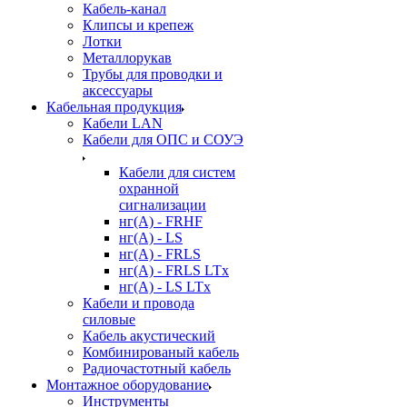
Кабель-канал
Клипсы и крепеж
Лотки
Металлорукав
Трубы для проводки и
аксессуары
Кабельная продукция
Кабели LAN
Кабели для ОПС и СОУЭ
Кабели для систем
охранной
сигнализации
нг(A) - FRHF
нг(A) - LS
нг(А) - FRLS
нг(А) - FRLS LTx
нг(А) - LS LTx
Кабели и провода
силовые
Кабель акустический
Комбинированый кабель
Радиочастотный кабель
Монтажное оборудование
Инструменты