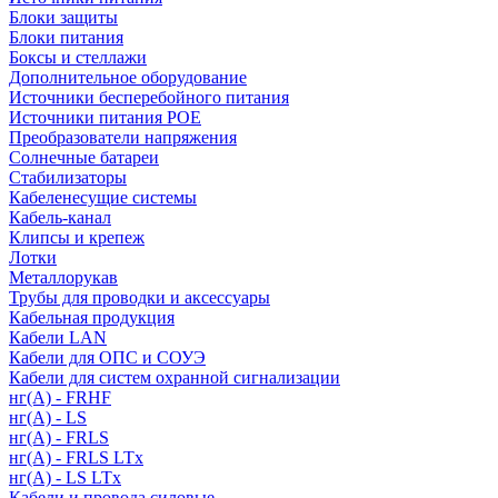
Блоки защиты
Блоки питания
Боксы и стеллажи
Дополнительное оборудование
Источники бесперебойного питания
Источники питания POE
Преобразователи напряжения
Солнечные батареи
Стабилизаторы
Кабеленесущие системы
Кабель-канал
Клипсы и крепеж
Лотки
Металлорукав
Трубы для проводки и аксессуары
Кабельная продукция
Кабели LAN
Кабели для ОПС и СОУЭ
Кабели для систем охранной сигнализации
нг(A) - FRHF
нг(A) - LS
нг(А) - FRLS
нг(А) - FRLS LTx
нг(А) - LS LTx
Кабели и провода силовые