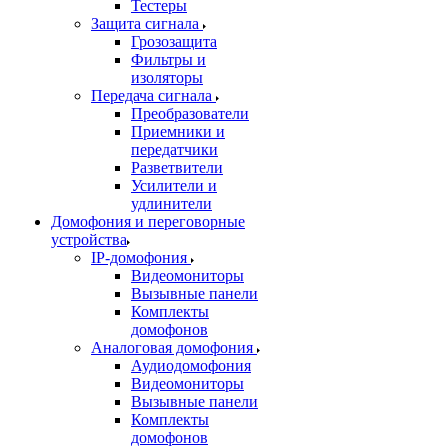
Тестеры
Защита сигнала
Грозозащита
Фильтры и
изоляторы
Передача сигнала
Преобразователи
Приемники и
передатчики
Разветвители
Усилители и
удлинители
Домофония и переговорные
устройства
IP-домофония
Видеомониторы
Вызывные панели
Комплекты
домофонов
Аналоговая домофония
Аудиодомофония
Видеомониторы
Вызывные панели
Комплекты
домофонов