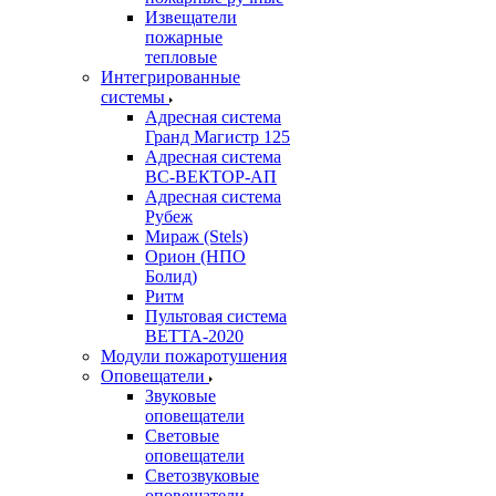
Извещатели
пожарные
тепловые
Интегрированные
системы
Адресная система
Гранд Магистр 125
Адресная система
ВС-ВЕКТОР-АП
Адресная система
Рубеж
Мираж (Stels)
Орион (НПО
Болид)
Ритм
Пультовая система
ВЕТТА-2020
Модули пожаротушения
Оповещатели
Звуковые
оповещатели
Световые
оповещатели
Светозвуковые
оповещатели