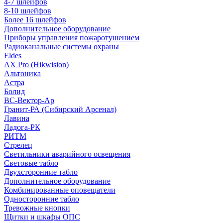
4-7 шлейфов
8-10 шлейфов
Более 16 шлейфов
Дополнительное оборудование
Приборы управления пожаротушением
Радиоканальные системы охраны
Eldes
AX Pro (Hikwision)
Альтоника
Астра
Болид
ВС-Вектор-Ар
Гранит-РА (Сибирский Арсенал)
Лавина
Ладога-РК
РИТМ
Стрелец
Светильники аварийного освещения
Световые табло
Двухсторонние табло
Дополнительное оборудование
Комбинированные оповещатели
Односторонние табло
Тревожные кнопки
Щитки и шкафы ОПС