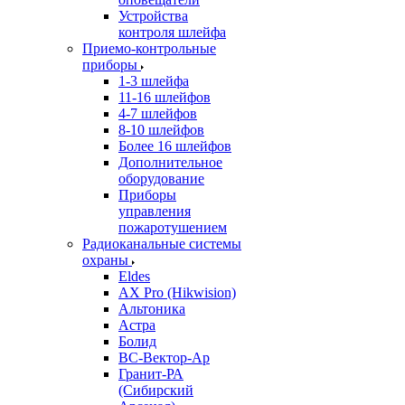
Устройства
контроля шлейфа
Приемо-контрольные
приборы
1-3 шлейфа
11-16 шлейфов
4-7 шлейфов
8-10 шлейфов
Более 16 шлейфов
Дополнительное
оборудование
Приборы
управления
пожаротушением
Радиоканальные системы
охраны
Eldes
AX Pro (Hikwision)
Альтоника
Астра
Болид
ВС-Вектор-Ар
Гранит-РА
(Сибирский