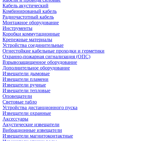
Кабель акустический
Комбинированый кабель
Радиочастотный кабель
Монтажное оборудование
Инструменты
Коробки коммутационные
Крепежные материалы
Устройства соединительные
Огнестойкие кабельные проходки и герметики
Охранно-пожарная сигнализация (ОПС)
Взрывозащищенное оборудование
Дополнительное оборудование
Извещатели дымовые
Извещатели пламени
Извещатели ручные
Извещатели тепловые
Оповещатели
Световые табло
Устройства дистанционного пуска
Извещатели охранные
Аксессуары
Акустические извещатели
Вибрационные извещатели
Извещатели магнитоконтактные