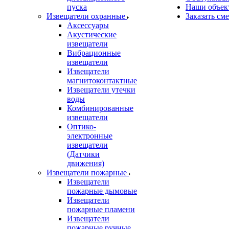
пуска
Наши объек
Извещатели охранные
Заказать см
Аксессуары
Акустические
извещатели
Вибрационные
извещатели
Извещатели
магнитоконтактные
Извещатели утечки
воды
Комбинированные
извещатели
Оптико-
электронные
извещатели
(Датчики
движения)
Извещатели пожарные
Извещатели
пожарные дымовые
Извещатели
пожарные пламени
Извещатели
пожарные ручные