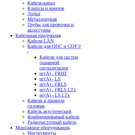
Кабель-канал
Клипсы и крепеж
Лотки
Металлорукав
Трубы для проводки и
аксессуары
Кабельная продукция
Кабели LAN
Кабели для ОПС и СОУЭ
Кабели для систем
охранной
сигнализации
нг(A) - FRHF
нг(A) - LS
нг(А) - FRLS
нг(А) - FRLS LTx
нг(А) - LS LTx
Кабели и провода
силовые
Кабель акустический
Комбинированый кабель
Радиочастотный кабель
Монтажное оборудование
Инструменты