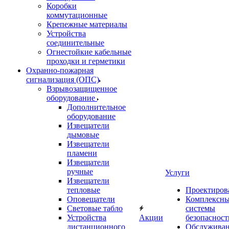
Коробки
коммутационные
Крепежные материалы
Устройства
соединительные
Огнестойкие кабельные
проходки и герметики
Охранно-пожарная
сигнализация (ОПС)
Взрывозащищенное
оборудование
Дополнительное
оборудование
Извещатели
дымовые
Извещатели
пламени
Извещатели
ручные
Услуги
Извещатели
тепловые
Проектиров
Оповещатели
Комплексн
Световые табло
системы
Устройства
Акции
безопасност
дистанционного
Обслужива