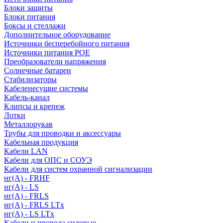
Блоки защиты
Блоки питания
Боксы и стеллажи
Дополнительное оборудование
Источники бесперебойного питания
Источники питания POE
Преобразователи напряжения
Солнечные батареи
Стабилизаторы
Кабеленесущие системы
Кабель-канал
Клипсы и крепеж
Лотки
Металлорукав
Трубы для проводки и аксессуары
Кабельная продукция
Кабели LAN
Кабели для ОПС и СОУЭ
Кабели для систем охранной сигнализации
нг(A) - FRHF
нг(A) - LS
нг(А) - FRLS
нг(А) - FRLS LTx
нг(А) - LS LTx
Кабели и провода силовые