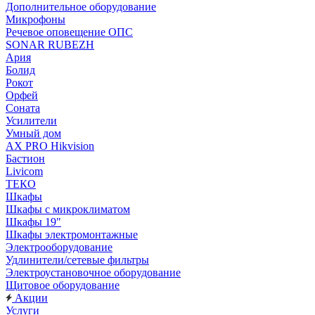
Дополнительное оборудование
Микрофоны
Речевое оповещение ОПС
SONAR RUBEZH
Ария
Болид
Рокот
Орфей
Соната
Усилители
Умный дом
AX PRO Hikvision
Бастион
Livicom
ТЕКО
Шкафы
Шкафы с микроклиматом
Шкафы 19"
Шкафы электромонтажные
Электрооборудование
Удлинители/сетевые фильтры
Электроустановочное оборудование
Щитовое оборудование
Акции
Услуги