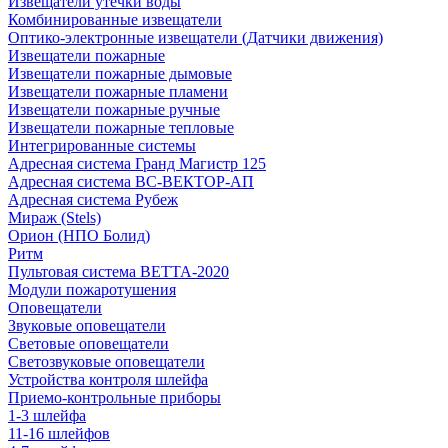
Извещатели утечки воды
Комбинированные извещатели
Оптико-электронные извещатели (Датчики движения)
Извещатели пожарные
Извещатели пожарные дымовые
Извещатели пожарные пламени
Извещатели пожарные ручные
Извещатели пожарные тепловые
Интегрированные системы
Адресная система Гранд Магистр 125
Адресная система ВС-ВЕКТОР-АП
Адресная система Рубеж
Мираж (Stels)
Орион (НПО Болид)
Ритм
Пультовая система ВЕТТА-2020
Модули пожаротушения
Оповещатели
Звуковые оповещатели
Световые оповещатели
Светозвуковые оповещатели
Устройства контроля шлейфа
Приемо-контрольные приборы
1-3 шлейфа
11-16 шлейфов