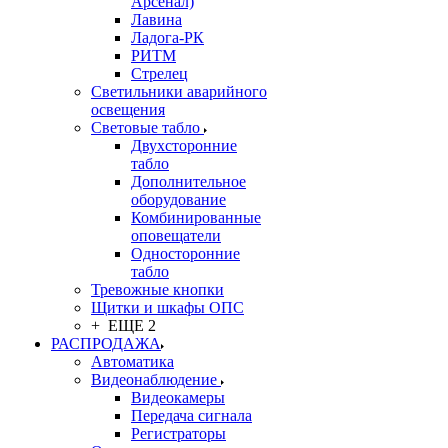
Арсенал)
Лавина
Ладога-РК
РИТМ
Стрелец
Светильники аварийного
освещения
Световые табло
Двухсторонние
табло
Дополнительное
оборудование
Комбинированные
оповещатели
Односторонние
табло
Тревожные кнопки
Щитки и шкафы ОПС
+ ЕЩЕ 2
РАСПРОДАЖА
Автоматика
Видеонаблюдение
Видеокамеры
Передача сигнала
Регистраторы