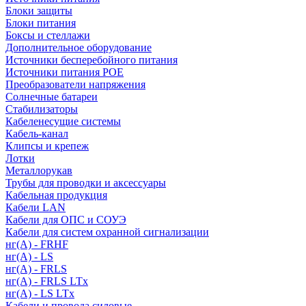
Блоки защиты
Блоки питания
Боксы и стеллажи
Дополнительное оборудование
Источники бесперебойного питания
Источники питания POE
Преобразователи напряжения
Солнечные батареи
Стабилизаторы
Кабеленесущие системы
Кабель-канал
Клипсы и крепеж
Лотки
Металлорукав
Трубы для проводки и аксессуары
Кабельная продукция
Кабели LAN
Кабели для ОПС и СОУЭ
Кабели для систем охранной сигнализации
нг(A) - FRHF
нг(A) - LS
нг(А) - FRLS
нг(А) - FRLS LTx
нг(А) - LS LTx
Кабели и провода силовые