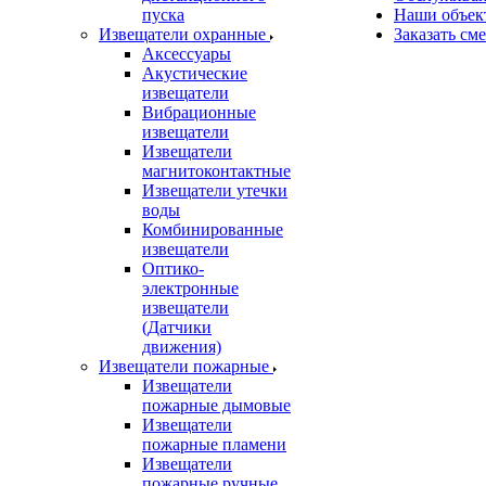
пуска
Наши объек
Извещатели охранные
Заказать см
Аксессуары
Акустические
извещатели
Вибрационные
извещатели
Извещатели
магнитоконтактные
Извещатели утечки
воды
Комбинированные
извещатели
Оптико-
электронные
извещатели
(Датчики
движения)
Извещатели пожарные
Извещатели
пожарные дымовые
Извещатели
пожарные пламени
Извещатели
пожарные ручные