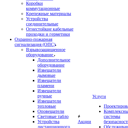
Коробки
коммутационные
Крепежные материалы
Устройства
соединительные
Огнестойкие кабельные
проходки и герметики
Охранно-пожарная
сигнализация (ОПС)
Взрывозащищенное
оборудование
Дополнительное
оборудование
Извещатели
дымовые
Извещатели
пламени
Извещатели
ручные
Услуги
Извещатели
тепловые
Проектиров
Оповещатели
Комплексн
Световые табло
системы
Устройства
Акции
безопасност
дистанционного
Обслужива