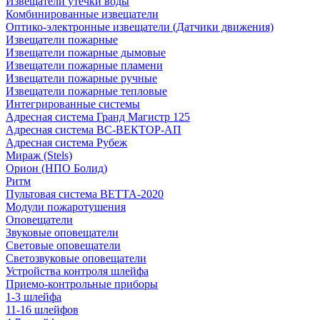
Извещатели утечки воды
Комбинированные извещатели
Оптико-электронные извещатели (Датчики движения)
Извещатели пожарные
Извещатели пожарные дымовые
Извещатели пожарные пламени
Извещатели пожарные ручные
Извещатели пожарные тепловые
Интегрированные системы
Адресная система Гранд Магистр 125
Адресная система ВС-ВЕКТОР-АП
Адресная система Рубеж
Мираж (Stels)
Орион (НПО Болид)
Ритм
Пультовая система ВЕТТА-2020
Модули пожаротушения
Оповещатели
Звуковые оповещатели
Световые оповещатели
Светозвуковые оповещатели
Устройства контроля шлейфа
Приемо-контрольные приборы
1-3 шлейфа
11-16 шлейфов