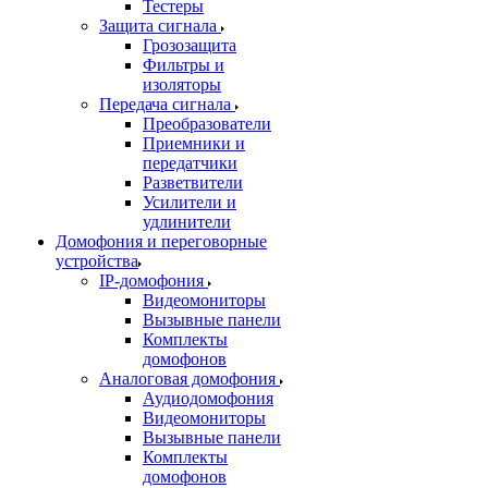
Тестеры
Защита сигнала
Грозозащита
Фильтры и
изоляторы
Передача сигнала
Преобразователи
Приемники и
передатчики
Разветвители
Усилители и
удлинители
Домофония и переговорные
устройства
IP-домофония
Видеомониторы
Вызывные панели
Комплекты
домофонов
Аналоговая домофония
Аудиодомофония
Видеомониторы
Вызывные панели
Комплекты
домофонов