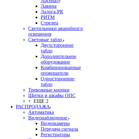
Арсенал)
Лавина
Ладога-РК
РИТМ
Стрелец
Светильники аварийного
освещения
Световые табло
Двухсторонние
табло
Дополнительное
оборудование
Комбинированные
оповещатели
Односторонние
табло
Тревожные кнопки
Щитки и шкафы ОПС
+ ЕЩЕ 2
РАСПРОДАЖА
Автоматика
Видеонаблюдение
Видеокамеры
Передача сигнала
Регистраторы