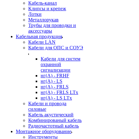
Кабель-канал
Клипсы и крепеж
Лотки
Металлорукав
Трубы для проводки и
аксессуары
Кабельная продукция
Кабели LAN
Кабели для ОПС и СОУЭ
Кабели для систем
охранной
сигнализации
нг(A) - FRHF
нг(A) - LS
нг(А) - FRLS
нг(А) - FRLS LTx
нг(А) - LS LTx
Кабели и провода
силовые
Кабель акустический
Комбинированый кабель
Радиочастотный кабель
Монтажное оборудование
Инструменты