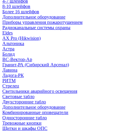
4-7 шлейфов
8-10 шлейфов
Более 16 шлейфов
Дополнительное оборудование
Приборы управления пожаротушением
Радиоканальные системы охраны
Eldes
AX Pro (Hikwision)
Альтоника
Астра
Болид
ВС-Вектор-Ар
Гранит-РА (Сибирский Арсенал)
Лавина
Ладога-РК
РИТМ
Стрелец
Светильники аварийного освещения
Световые табло
Двухсторонние табло
Дополнительное оборудование
Комбинированные оповещатели
Односторонние табло
Тревожные кнопки
Щитки и шкафы ОПС