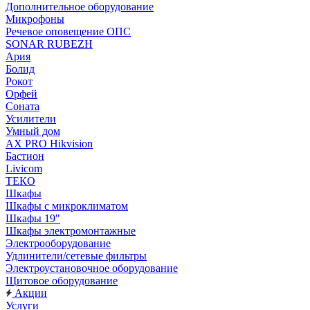
Дополнительное оборудование
Микрофоны
Речевое оповещение ОПС
SONAR RUBEZH
Ария
Болид
Рокот
Орфей
Соната
Усилители
Умный дом
AX PRO Hikvision
Бастион
Livicom
ТЕКО
Шкафы
Шкафы с микроклиматом
Шкафы 19"
Шкафы электромонтажные
Электрооборудование
Удлинители/сетевые фильтры
Электроустановочное оборудование
Щитовое оборудование
Акции
Услуги