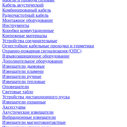
Кабель акустический
Комбинированый кабель
Радиочастотный кабель
Монтажное оборудование
Инструменты
Коробки коммутационные
Крепежные материалы
Устройства соединительные
Огнестойкие кабельные проходки и герметики
Охранно-пожарная сигнализация (ОПС)
Взрывозащищенное оборудование
Дополнительное оборудование
Извещатели дымовые
Извещатели пламени
Извещатели ручные
Извещатели тепловые
Оповещатели
Световые табло
Устройства дистанционного пуска
Извещатели охранные
Аксессуары
Акустические извещатели
Вибрационные извещатели
Извещатели магнитоконтактные