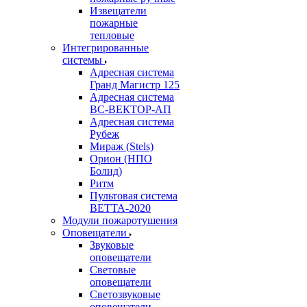
Извещатели
пожарные
тепловые
Интегрированные
системы
Адресная система
Гранд Магистр 125
Адресная система
ВС-ВЕКТОР-АП
Адресная система
Рубеж
Мираж (Stels)
Орион (НПО
Болид)
Ритм
Пультовая система
ВЕТТА-2020
Модули пожаротушения
Оповещатели
Звуковые
оповещатели
Световые
оповещатели
Светозвуковые
оповещатели