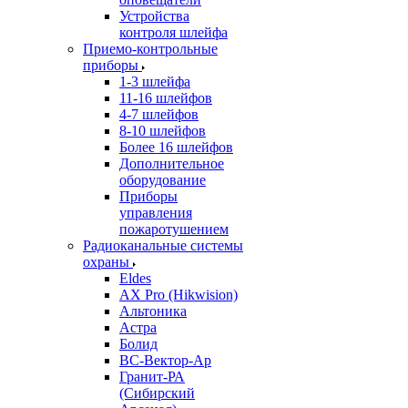
Устройства
контроля шлейфа
Приемо-контрольные
приборы
1-3 шлейфа
11-16 шлейфов
4-7 шлейфов
8-10 шлейфов
Более 16 шлейфов
Дополнительное
оборудование
Приборы
управления
пожаротушением
Радиоканальные системы
охраны
Eldes
AX Pro (Hikwision)
Альтоника
Астра
Болид
ВС-Вектор-Ар
Гранит-РА
(Сибирский