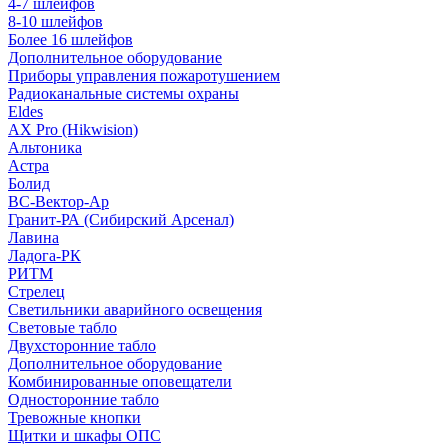
4-7 шлейфов
8-10 шлейфов
Более 16 шлейфов
Дополнительное оборудование
Приборы управления пожаротушением
Радиоканальные системы охраны
Eldes
AX Pro (Hikwision)
Альтоника
Астра
Болид
ВС-Вектор-Ар
Гранит-РА (Сибирский Арсенал)
Лавина
Ладога-РК
РИТМ
Стрелец
Светильники аварийного освещения
Световые табло
Двухсторонние табло
Дополнительное оборудование
Комбинированные оповещатели
Односторонние табло
Тревожные кнопки
Щитки и шкафы ОПС