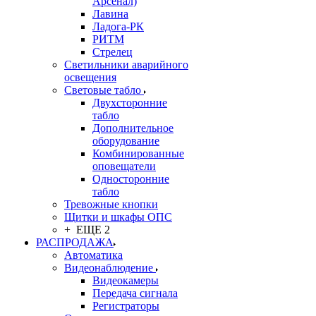
Арсенал)
Лавина
Ладога-РК
РИТМ
Стрелец
Светильники аварийного
освещения
Световые табло
Двухсторонние
табло
Дополнительное
оборудование
Комбинированные
оповещатели
Односторонние
табло
Тревожные кнопки
Щитки и шкафы ОПС
+ ЕЩЕ 2
РАСПРОДАЖА
Автоматика
Видеонаблюдение
Видеокамеры
Передача сигнала
Регистраторы