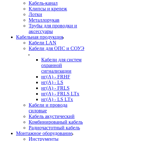
Кабель-канал
Клипсы и крепеж
Лотки
Металлорукав
Трубы для проводки и
аксессуары
Кабельная продукция
Кабели LAN
Кабели для ОПС и СОУЭ
Кабели для систем
охранной
сигнализации
нг(A) - FRHF
нг(A) - LS
нг(А) - FRLS
нг(А) - FRLS LTx
нг(А) - LS LTx
Кабели и провода
силовые
Кабель акустический
Комбинированый кабель
Радиочастотный кабель
Монтажное оборудование
Инструменты