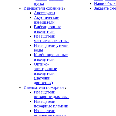
пуска
Наши объек
Извещатели охранные
Заказать см
Аксессуары
Акустические
извещатели
Вибрационные
извещатели
Извещатели
магнитоконтактные
Извещатели утечки
воды
Комбинированные
извещатели
Оптико-
электронные
извещатели
(Датчики
движения)
Извещатели пожарные
Извещатели
пожарные дымовые
Извещатели
пожарные пламени
Извещатели
пожарные ручные