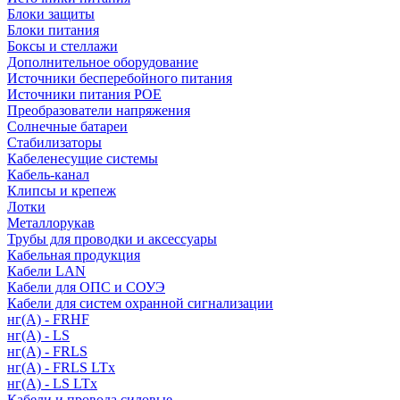
Блоки защиты
Блоки питания
Боксы и стеллажи
Дополнительное оборудование
Источники бесперебойного питания
Источники питания POE
Преобразователи напряжения
Солнечные батареи
Стабилизаторы
Кабеленесущие системы
Кабель-канал
Клипсы и крепеж
Лотки
Металлорукав
Трубы для проводки и аксессуары
Кабельная продукция
Кабели LAN
Кабели для ОПС и СОУЭ
Кабели для систем охранной сигнализации
нг(A) - FRHF
нг(A) - LS
нг(А) - FRLS
нг(А) - FRLS LTx
нг(А) - LS LTx
Кабели и провода силовые