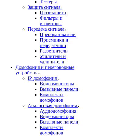
Тестеры
Защита сигнала
Грозозащита
Фильтры и
изоляторы
Передача сигнала
Преобразователи
Приемники и
передатчики
Разветвители
Усилители и
удлинители
Домофония и переговорные
устройства
IP-домофония
Видеомониторы
Вызывные панели
Комплекты
домофонов
Аналоговая домофония
Аудиодомофония
Видеомониторы
Вызывные панели
Комплекты
домофонов