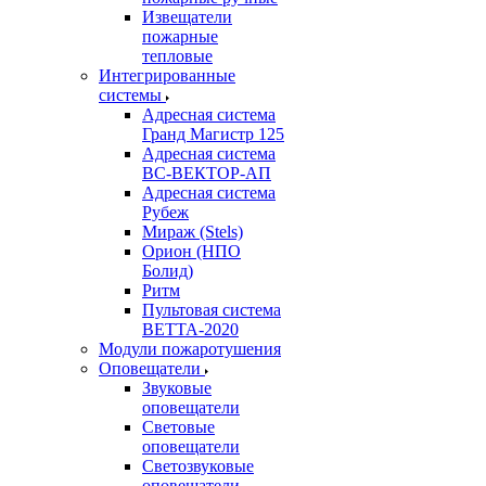
Извещатели
пожарные
тепловые
Интегрированные
системы
Адресная система
Гранд Магистр 125
Адресная система
ВС-ВЕКТОР-АП
Адресная система
Рубеж
Мираж (Stels)
Орион (НПО
Болид)
Ритм
Пультовая система
ВЕТТА-2020
Модули пожаротушения
Оповещатели
Звуковые
оповещатели
Световые
оповещатели
Светозвуковые
оповещатели