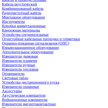
Кабель акустический
Комбинированый кабель
Радиочастотный кабель
Монтажное оборудование
Инструменты
Коробки коммутационные
Крепежные материалы
Устройства соединительные
Огнестойкие кабельные проходки и герметики
Охранно-пожарная сигнализация (ОПС)
Взрывозащищенное оборудование
Дополнительное оборудование
Извещатели дымовые
Извещатели пламени
Извещатели ручные
Извещатели тепловые
Оповещатели
Световые табло
Устройства дистанционного пуска
Извещатели охранные
Аксессуары
Акустические извещатели
Вибрационные извещатели
Извещатели магнитоконтактные