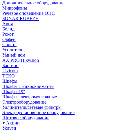
Дополнительное оборудование
Микрофоны
Речевое оповещение ОПС
SONAR RUBEZH
Ария
Болид
Рокот
Орфей
Соната
Усилители
Умный дом
AX PRO Hikvision
Бастион
Livicom
ТЕКО
Шкафы
Шкафы с микроклиматом
Шкафы 19"
Шкафы электромонтажные
Электрооборудование
Удлинители/сетевые фильтры
Электроустановочное оборудование
Щитовое оборудование
Акции
Услуги