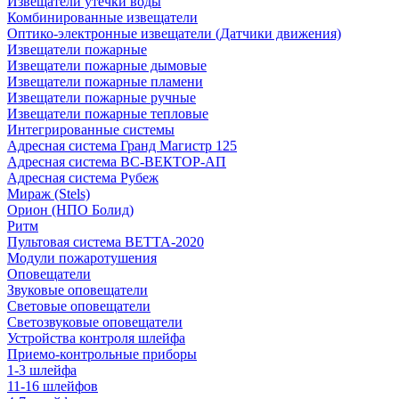
Извещатели утечки воды
Комбинированные извещатели
Оптико-электронные извещатели (Датчики движения)
Извещатели пожарные
Извещатели пожарные дымовые
Извещатели пожарные пламени
Извещатели пожарные ручные
Извещатели пожарные тепловые
Интегрированные системы
Адресная система Гранд Магистр 125
Адресная система ВС-ВЕКТОР-АП
Адресная система Рубеж
Мираж (Stels)
Орион (НПО Болид)
Ритм
Пультовая система ВЕТТА-2020
Модули пожаротушения
Оповещатели
Звуковые оповещатели
Световые оповещатели
Светозвуковые оповещатели
Устройства контроля шлейфа
Приемо-контрольные приборы
1-3 шлейфа
11-16 шлейфов