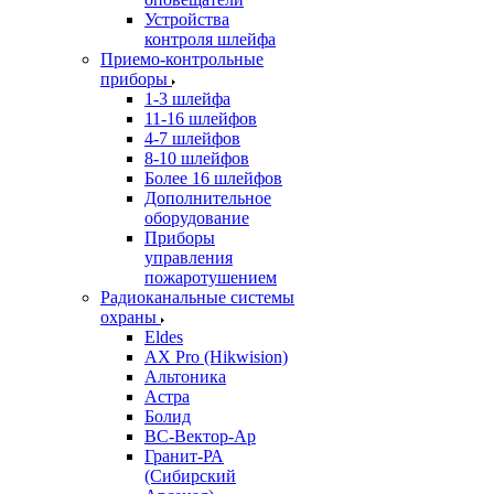
Устройства
контроля шлейфа
Приемо-контрольные
приборы
1-3 шлейфа
11-16 шлейфов
4-7 шлейфов
8-10 шлейфов
Более 16 шлейфов
Дополнительное
оборудование
Приборы
управления
пожаротушением
Радиоканальные системы
охраны
Eldes
AX Pro (Hikwision)
Альтоника
Астра
Болид
ВС-Вектор-Ар
Гранит-РА
(Сибирский