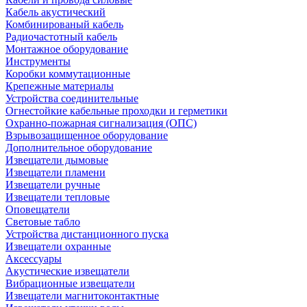
Кабель акустический
Комбинированый кабель
Радиочастотный кабель
Монтажное оборудование
Инструменты
Коробки коммутационные
Крепежные материалы
Устройства соединительные
Огнестойкие кабельные проходки и герметики
Охранно-пожарная сигнализация (ОПС)
Взрывозащищенное оборудование
Дополнительное оборудование
Извещатели дымовые
Извещатели пламени
Извещатели ручные
Извещатели тепловые
Оповещатели
Световые табло
Устройства дистанционного пуска
Извещатели охранные
Аксессуары
Акустические извещатели
Вибрационные извещатели
Извещатели магнитоконтактные