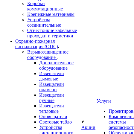
Коробки
коммутационные
Крепежные материалы
Устройства
соединительные
Огнестойкие кабельные
проходки и герметики
Охранно-пожарная
сигнализация (ОПС)
Взрывозащищенное
оборудование
Дополнительное
оборудование
Извещатели
дымовые
Извещатели
пламени
Извещатели
ручные
Услуги
Извещатели
тепловые
Проектиров
Оповещатели
Комплексн
Световые табло
системы
Устройства
Акции
безопасност
дистанционного
Обслужива