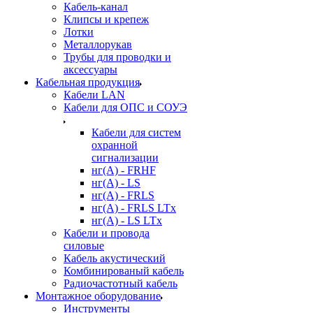
Кабель-канал
Клипсы и крепеж
Лотки
Металлорукав
Трубы для проводки и
аксессуары
Кабельная продукция
Кабели LAN
Кабели для ОПС и СОУЭ
Кабели для систем
охранной
сигнализации
нг(A) - FRHF
нг(A) - LS
нг(А) - FRLS
нг(А) - FRLS LTx
нг(А) - LS LTx
Кабели и провода
силовые
Кабель акустический
Комбинированый кабель
Радиочастотный кабель
Монтажное оборудование
Инструменты