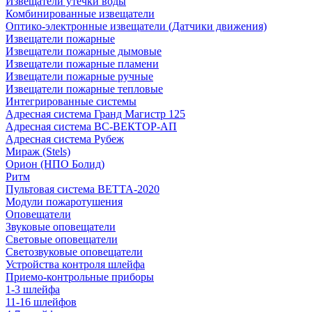
Извещатели утечки воды
Комбинированные извещатели
Оптико-электронные извещатели (Датчики движения)
Извещатели пожарные
Извещатели пожарные дымовые
Извещатели пожарные пламени
Извещатели пожарные ручные
Извещатели пожарные тепловые
Интегрированные системы
Адресная система Гранд Магистр 125
Адресная система ВС-ВЕКТОР-АП
Адресная система Рубеж
Мираж (Stels)
Орион (НПО Болид)
Ритм
Пультовая система ВЕТТА-2020
Модули пожаротушения
Оповещатели
Звуковые оповещатели
Световые оповещатели
Светозвуковые оповещатели
Устройства контроля шлейфа
Приемо-контрольные приборы
1-3 шлейфа
11-16 шлейфов