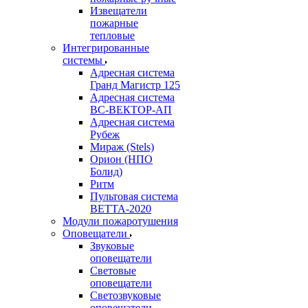
Извещатели
пожарные
тепловые
Интегрированные
системы
Адресная система
Гранд Магистр 125
Адресная система
ВС-ВЕКТОР-АП
Адресная система
Рубеж
Мираж (Stels)
Орион (НПО
Болид)
Ритм
Пультовая система
ВЕТТА-2020
Модули пожаротушения
Оповещатели
Звуковые
оповещатели
Световые
оповещатели
Светозвуковые
оповещатели