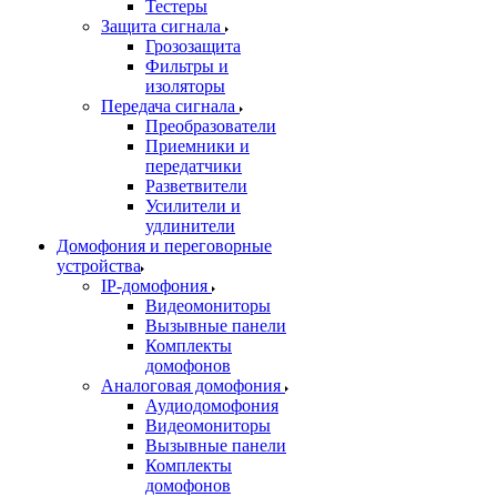
Тестеры
Защита сигнала
Грозозащита
Фильтры и
изоляторы
Передача сигнала
Преобразователи
Приемники и
передатчики
Разветвители
Усилители и
удлинители
Домофония и переговорные
устройства
IP-домофония
Видеомониторы
Вызывные панели
Комплекты
домофонов
Аналоговая домофония
Аудиодомофония
Видеомониторы
Вызывные панели
Комплекты
домофонов