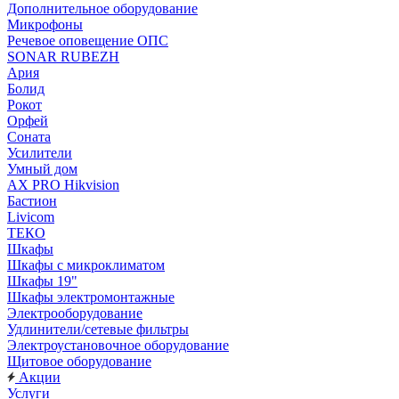
Дополнительное оборудование
Микрофоны
Речевое оповещение ОПС
SONAR RUBEZH
Ария
Болид
Рокот
Орфей
Соната
Усилители
Умный дом
AX PRO Hikvision
Бастион
Livicom
ТЕКО
Шкафы
Шкафы с микроклиматом
Шкафы 19"
Шкафы электромонтажные
Электрооборудование
Удлинители/сетевые фильтры
Электроустановочное оборудование
Щитовое оборудование
Акции
Услуги