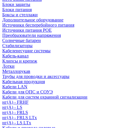
Блоки защиты
Блоки питания
Боксы и стеллажи
Дополнительное оборудование
Источники бесперебойного питания
Источники питания POE
Преобразователи напряжения
Солнечные батареи
Стабилизаторы
Кабеленесущие системы
Кабель-канал
Клипсы и крепеж
Лотки
Металлорукав
Трубы для проводки и аксессуары
Кабельная продукция
Кабели LAN
Кабели для ОПС и СОУЭ
Кабели для систем охранной сигнализации
нг(A) - FRHF
нг(A) - LS
нг(А) - FRLS
нг(А) - FRLS LTx
нг(А) - LS LTx
Кабели и провода силовые