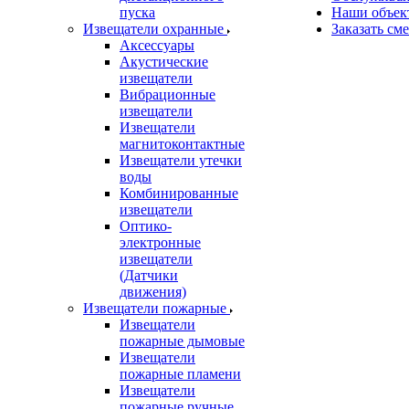
пуска
Наши объек
Извещатели охранные
Заказать см
Аксессуары
Акустические
извещатели
Вибрационные
извещатели
Извещатели
магнитоконтактные
Извещатели утечки
воды
Комбинированные
извещатели
Оптико-
электронные
извещатели
(Датчики
движения)
Извещатели пожарные
Извещатели
пожарные дымовые
Извещатели
пожарные пламени
Извещатели
пожарные ручные