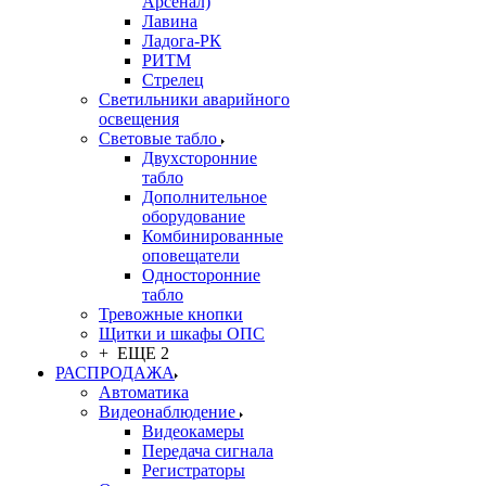
Арсенал)
Лавина
Ладога-РК
РИТМ
Стрелец
Светильники аварийного
освещения
Световые табло
Двухсторонние
табло
Дополнительное
оборудование
Комбинированные
оповещатели
Односторонние
табло
Тревожные кнопки
Щитки и шкафы ОПС
+ ЕЩЕ 2
РАСПРОДАЖА
Автоматика
Видеонаблюдение
Видеокамеры
Передача сигнала
Регистраторы