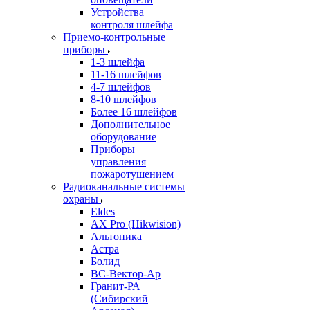
Устройства
контроля шлейфа
Приемо-контрольные
приборы
1-3 шлейфа
11-16 шлейфов
4-7 шлейфов
8-10 шлейфов
Более 16 шлейфов
Дополнительное
оборудование
Приборы
управления
пожаротушением
Радиоканальные системы
охраны
Eldes
AX Pro (Hikwision)
Альтоника
Астра
Болид
ВС-Вектор-Ар
Гранит-РА
(Сибирский