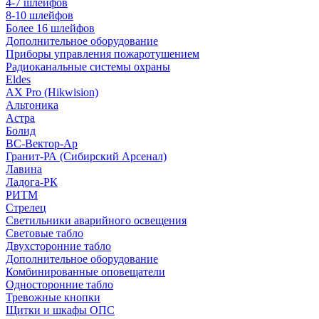
4-7 шлейфов
8-10 шлейфов
Более 16 шлейфов
Дополнительное оборудование
Приборы управления пожаротушением
Радиоканальные системы охраны
Eldes
AX Pro (Hikwision)
Альтоника
Астра
Болид
ВС-Вектор-Ар
Гранит-РА (Сибирский Арсенал)
Лавина
Ладога-РК
РИТМ
Стрелец
Светильники аварийного освещения
Световые табло
Двухсторонние табло
Дополнительное оборудование
Комбинированные оповещатели
Односторонние табло
Тревожные кнопки
Щитки и шкафы ОПС