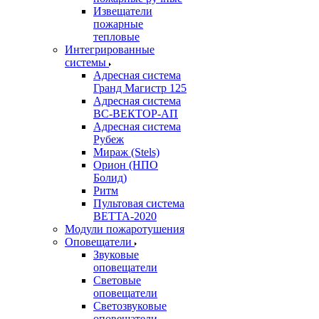
Извещатели
пожарные
тепловые
Интегрированные
системы
Адресная система
Гранд Магистр 125
Адресная система
ВС-ВЕКТОР-АП
Адресная система
Рубеж
Мираж (Stels)
Орион (НПО
Болид)
Ритм
Пультовая система
ВЕТТА-2020
Модули пожаротушения
Оповещатели
Звуковые
оповещатели
Световые
оповещатели
Светозвуковые
оповещатели