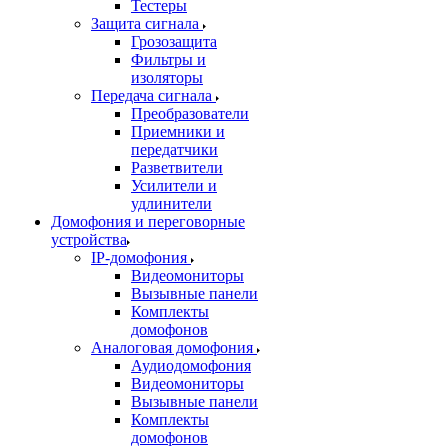
Тестеры
Защита сигнала
Грозозащита
Фильтры и
изоляторы
Передача сигнала
Преобразователи
Приемники и
передатчики
Разветвители
Усилители и
удлинители
Домофония и переговорные
устройства
IP-домофония
Видеомониторы
Вызывные панели
Комплекты
домофонов
Аналоговая домофония
Аудиодомофония
Видеомониторы
Вызывные панели
Комплекты
домофонов