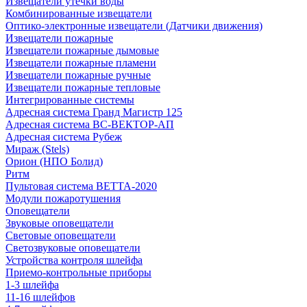
Извещатели утечки воды
Комбинированные извещатели
Оптико-электронные извещатели (Датчики движения)
Извещатели пожарные
Извещатели пожарные дымовые
Извещатели пожарные пламени
Извещатели пожарные ручные
Извещатели пожарные тепловые
Интегрированные системы
Адресная система Гранд Магистр 125
Адресная система ВС-ВЕКТОР-АП
Адресная система Рубеж
Мираж (Stels)
Орион (НПО Болид)
Ритм
Пультовая система ВЕТТА-2020
Модули пожаротушения
Оповещатели
Звуковые оповещатели
Световые оповещатели
Светозвуковые оповещатели
Устройства контроля шлейфа
Приемо-контрольные приборы
1-3 шлейфа
11-16 шлейфов