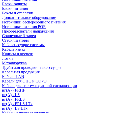
Блоки защиты
Блоки питания
Боксы и стеллажи
Дополнительное оборудование
Источники бесперебойного питания
Источники питания POE
Преобразователи напряжения
Солнечные батареи
Стабилизаторы
Кабеленесущие системы
Кабель-канал
Клипсы и крепеж
Лотки
Металлорукав
Трубы для проводки и аксессуары
Кабельная продукция
Кабели LAN
Кабели для ОПС и СОУЭ
Кабели для систем охранной сигнализации
нг(A) - FRHF
нг(A) - LS
нг(А) - FRLS
нг(А) - FRLS LTx
нг(А) - LS LTx
Кабели и провода силовые