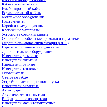
Кабель акустический
Комбинированый кабель
Радиочастотный кабель
Монтажное оборудование
Инструменты
Коробки коммутационные
Крепежные материалы
Устройства соединительные
Огнестойкие кабельные проходки и герметики
Охранно-пожарная сигнализация (ОПС)
Взрывозащищенное оборудование
Дополнительное оборудование
Извещатели дымовые
Извещатели пламени
Извещатели ручные
Извещатели тепловые
Оповещатели
Световые табло
Устройства дистанционного пуска
Извещатели охранные
Аксессуары
Акустические извещатели
Вибрационные извещатели
Извещатели магнитоконтактные