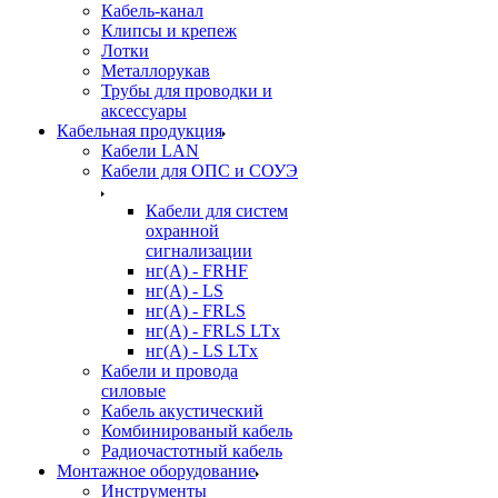
Кабель-канал
Клипсы и крепеж
Лотки
Металлорукав
Трубы для проводки и
аксессуары
Кабельная продукция
Кабели LAN
Кабели для ОПС и СОУЭ
Кабели для систем
охранной
сигнализации
нг(A) - FRHF
нг(A) - LS
нг(А) - FRLS
нг(А) - FRLS LTx
нг(А) - LS LTx
Кабели и провода
силовые
Кабель акустический
Комбинированый кабель
Радиочастотный кабель
Монтажное оборудование
Инструменты