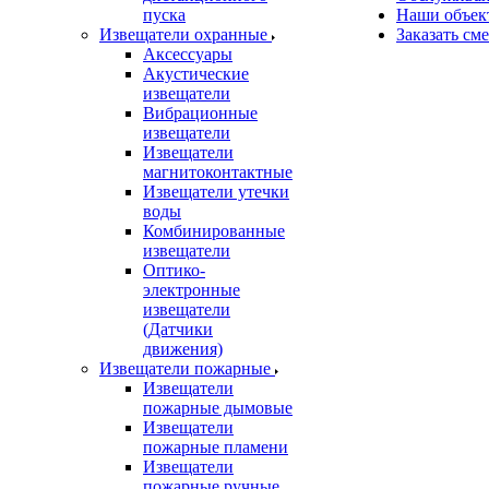
пуска
Наши объек
Извещатели охранные
Заказать см
Аксессуары
Акустические
извещатели
Вибрационные
извещатели
Извещатели
магнитоконтактные
Извещатели утечки
воды
Комбинированные
извещатели
Оптико-
электронные
извещатели
(Датчики
движения)
Извещатели пожарные
Извещатели
пожарные дымовые
Извещатели
пожарные пламени
Извещатели
пожарные ручные