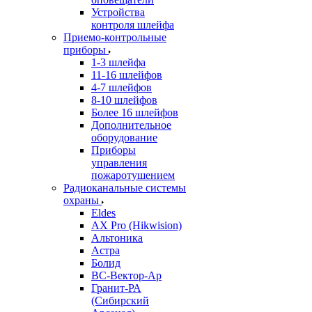
Устройства
контроля шлейфа
Приемо-контрольные
приборы
1-3 шлейфа
11-16 шлейфов
4-7 шлейфов
8-10 шлейфов
Более 16 шлейфов
Дополнительное
оборудование
Приборы
управления
пожаротушением
Радиоканальные системы
охраны
Eldes
AX Pro (Hikwision)
Альтоника
Астра
Болид
ВС-Вектор-Ар
Гранит-РА
(Сибирский