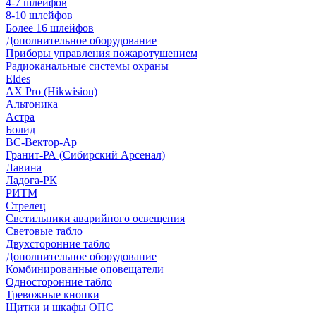
4-7 шлейфов
8-10 шлейфов
Более 16 шлейфов
Дополнительное оборудование
Приборы управления пожаротушением
Радиоканальные системы охраны
Eldes
AX Pro (Hikwision)
Альтоника
Астра
Болид
ВС-Вектор-Ар
Гранит-РА (Сибирский Арсенал)
Лавина
Ладога-РК
РИТМ
Стрелец
Светильники аварийного освещения
Световые табло
Двухсторонние табло
Дополнительное оборудование
Комбинированные оповещатели
Односторонние табло
Тревожные кнопки
Щитки и шкафы ОПС