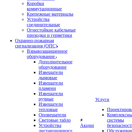
Коробки
коммутационные
Крепежные материалы
Устройства
соединительные
Огнестойкие кабельные
проходки и герметики
Охранно-пожарная
сигнализация (ОПС)
Взрывозащищенное
оборудование
Дополнительное
оборудование
Извещатели
дымовые
Извещатели
пламени
Извещатели
ручные
Услуги
Извещатели
тепловые
Проектиров
Оповещатели
Комплексн
Световые табло
системы
Устройства
Акции
безопасност
дистанционного
Обслужива