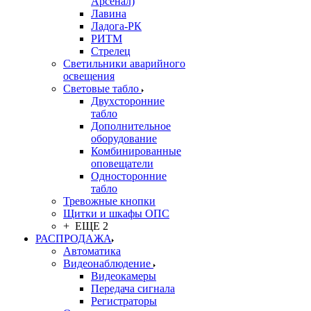
Арсенал)
Лавина
Ладога-РК
РИТМ
Стрелец
Светильники аварийного
освещения
Световые табло
Двухсторонние
табло
Дополнительное
оборудование
Комбинированные
оповещатели
Односторонние
табло
Тревожные кнопки
Щитки и шкафы ОПС
+ ЕЩЕ 2
РАСПРОДАЖА
Автоматика
Видеонаблюдение
Видеокамеры
Передача сигнала
Регистраторы