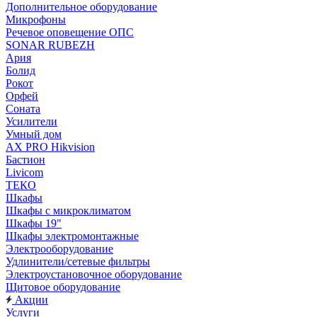
Дополнительное оборудование
Микрофоны
Речевое оповещение ОПС
SONAR RUBEZH
Ария
Болид
Рокот
Орфей
Соната
Усилители
Умный дом
AX PRO Hikvision
Бастион
Livicom
ТЕКО
Шкафы
Шкафы с микроклиматом
Шкафы 19"
Шкафы электромонтажные
Электрооборудование
Удлинители/сетевые фильтры
Электроустановочное оборудование
Щитовое оборудование
Акции
Услуги