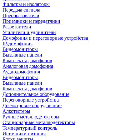
Фильтры и изоляторы
Передача сигнала
Преобразователи
Приемники и передатчики
Разветвители
Усилители и удлинители
Домофония и переговорные устройства
IP-домофония
Видеомониторы
Вызывные панели
Комплекты домофонов
Аналоговая домофония
Аудиодомофония
Видеомониторы
Вызывные панели
Комплекты домофонов
Дополнительное оборудование
Переговорные устройства
Досмотровое оборудование
Алкотестеры
Ручные металлодетекторы
Стационарные металлодетекторы
Температурный контроль
Источники питания
Блоки защиты