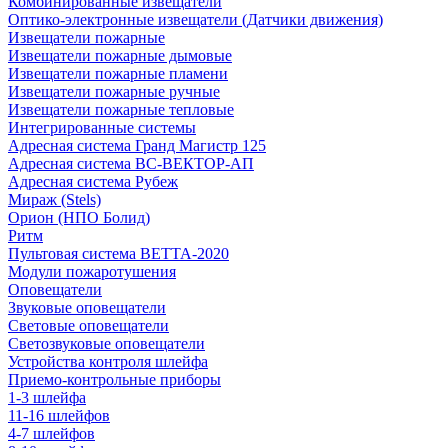
Комбинированные извещатели
Оптико-электронные извещатели (Датчики движения)
Извещатели пожарные
Извещатели пожарные дымовые
Извещатели пожарные пламени
Извещатели пожарные ручные
Извещатели пожарные тепловые
Интегрированные системы
Адресная система Гранд Магистр 125
Адресная система ВС-ВЕКТОР-АП
Адресная система Рубеж
Мираж (Stels)
Орион (НПО Болид)
Ритм
Пультовая система ВЕТТА-2020
Модули пожаротушения
Оповещатели
Звуковые оповещатели
Световые оповещатели
Светозвуковые оповещатели
Устройства контроля шлейфа
Приемо-контрольные приборы
1-3 шлейфа
11-16 шлейфов
4-7 шлейфов