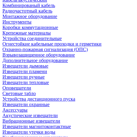
Комбинированый кабель
Радиочастотный кабель
Монтажное оборудование
Инструменты
Коробки коммутационные
Крепежные материалы
Устройства соединительные
Огнестойкие кабельные проходки и герметики
Охранно-пожарная сигнализация (ОПС)
Взрывозащищенное оборудование
Дополнительное оборудование
Извещатели дымовые
Извещатели пламени
Извещатели ручные
Извещатели тепловые
Оповещатели
Световые табло
Устройства дистанционного пуска
Извещатели охранные
Аксессуары
Акустические извещатели
Вибрационные извещатели
Извещатели магнитоконтактные
Извещатели утечки воды