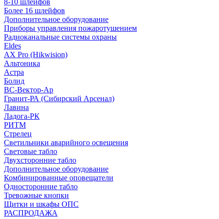
8-10 шлейфов
Более 16 шлейфов
Дополнительное оборудование
Приборы управления пожаротушением
Радиоканальные системы охраны
Eldes
AX Pro (Hikwision)
Альтоника
Астра
Болид
ВС-Вектор-Ар
Гранит-РА (Сибирский Арсенал)
Лавина
Ладога-РК
РИТМ
Стрелец
Светильники аварийного освещения
Световые табло
Двухсторонние табло
Дополнительное оборудование
Комбинированные оповещатели
Односторонние табло
Тревожные кнопки
Щитки и шкафы ОПС
РАСПРОДАЖА