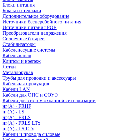
Блоки питания
Боксы и стеллажи
Дополнительное оборудование
Источники бесперебойного питания
Источники питания POE
Преобразователи напряжения
Солнечные батареи
Стабилизаторы
Кабеленесущие системы
Кабель-канал
Клипсы и крепеж
Лотки
Металлорукав
Трубы для проводки и аксессуары
Кабельная продукция
Кабели LAN
Кабели для ОПС и СОУЭ
Кабели для систем охранной сигнализации
нг(A) - FRHF
нг(A) - LS
нг(А) - FRLS
нг(А) - FRLS LTx
нг(А) - LS LTx
Кабели и провода силовые
Кабель акустический