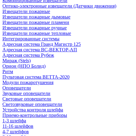
Комбинированные извещатели
Оптико-электронные извещатели (Датчики движения)
Извещатели пожарные
Извещатели пожарные дымовые
Извещатели пожарные пламени
Извещатели пожарные ручные
Извещатели пожарные тепловые
Интегрированные системы
Адресная система Гранд Магистр 125
Адресная система ВС-ВЕКТОР-АП
Адресная система Рубеж
Мираж (Stels)
Орион (НПО Болид)
Ритм
Пультовая система ВЕТТА-2020
Модули пожаротушения
Оповещатели
Звуковые оповещатели
Световые оповещатели
Светозвуковые оповещатели
Устройства контроля шлейфа
Приемо-контрольные приборы
1-3 шлейфа
11-16 шлейфов
4-7 шлейфов