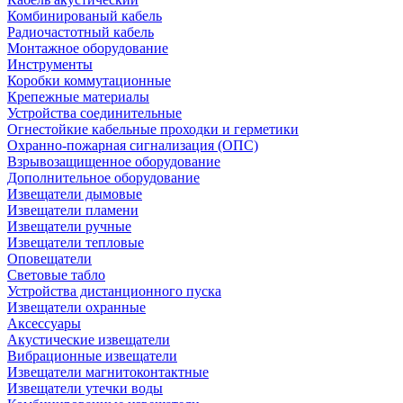
Комбинированый кабель
Радиочастотный кабель
Монтажное оборудование
Инструменты
Коробки коммутационные
Крепежные материалы
Устройства соединительные
Огнестойкие кабельные проходки и герметики
Охранно-пожарная сигнализация (ОПС)
Взрывозащищенное оборудование
Дополнительное оборудование
Извещатели дымовые
Извещатели пламени
Извещатели ручные
Извещатели тепловые
Оповещатели
Световые табло
Устройства дистанционного пуска
Извещатели охранные
Аксессуары
Акустические извещатели
Вибрационные извещатели
Извещатели магнитоконтактные
Извещатели утечки воды