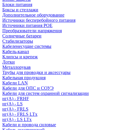
Блоки питания
Боксы и стеллажи
Дополнительное оборудование
Источники бесперебойного питания
Источники питания POE
Преобразователи напряжения
Солнечные батареи
Стабилизаторы
Кабеленесущие системы
Кабель-канал
Клипсы и крепеж
Лотки
Металлорукав
Трубы для проводки и аксессуары
Кабельная продукция
Кабели LAN
Кабели для ОПС и СОУЭ
Кабели для систем охранной сигнализации
нг(A) - FRHF
нг(A) - LS
нг(А) - FRLS
нг(А) - FRLS LTx
нг(А) - LS LTx
Кабели и провода силовые
Кабель акустический