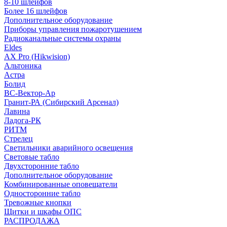
8-10 шлейфов
Более 16 шлейфов
Дополнительное оборудование
Приборы управления пожаротушением
Радиоканальные системы охраны
Eldes
AX Pro (Hikwision)
Альтоника
Астра
Болид
ВС-Вектор-Ар
Гранит-РА (Сибирский Арсенал)
Лавина
Ладога-РК
РИТМ
Стрелец
Светильники аварийного освещения
Световые табло
Двухсторонние табло
Дополнительное оборудование
Комбинированные оповещатели
Односторонние табло
Тревожные кнопки
Щитки и шкафы ОПС
РАСПРОДАЖА