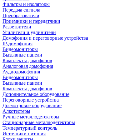
Фильтры и изоляторы
Передача сигнала
Преобразователи
Приемники и передатчики
Разветвители
Усилители и удлинители
Домофония и переговорные устройства
IP-домофония
Видеомониторы
Вызывные панели
Комплекты домофонов
Аналоговая домофония
Аудиодомофония
Видеомониторы
Вызывные панели
Комплекты домофонов
Дополнительное оборудование
Переговорные устройства
Досмотровое оборудование
Алкотестеры
Ручные металлодетекторы
Стационарные металлодетекторы
Температурный контроль
Источники питания
Блоки защиты