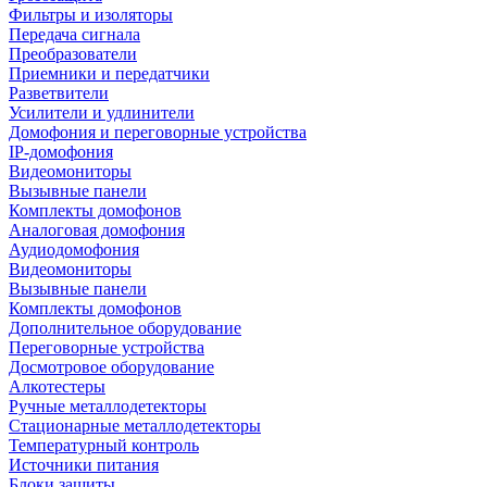
Фильтры и изоляторы
Передача сигнала
Преобразователи
Приемники и передатчики
Разветвители
Усилители и удлинители
Домофония и переговорные устройства
IP-домофония
Видеомониторы
Вызывные панели
Комплекты домофонов
Аналоговая домофония
Аудиодомофония
Видеомониторы
Вызывные панели
Комплекты домофонов
Дополнительное оборудование
Переговорные устройства
Досмотровое оборудование
Алкотестеры
Ручные металлодетекторы
Стационарные металлодетекторы
Температурный контроль
Источники питания
Блоки защиты