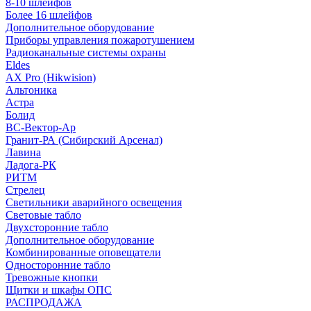
8-10 шлейфов
Более 16 шлейфов
Дополнительное оборудование
Приборы управления пожаротушением
Радиоканальные системы охраны
Eldes
AX Pro (Hikwision)
Альтоника
Астра
Болид
ВС-Вектор-Ар
Гранит-РА (Сибирский Арсенал)
Лавина
Ладога-РК
РИТМ
Стрелец
Светильники аварийного освещения
Световые табло
Двухсторонние табло
Дополнительное оборудование
Комбинированные оповещатели
Односторонние табло
Тревожные кнопки
Щитки и шкафы ОПС
РАСПРОДАЖА