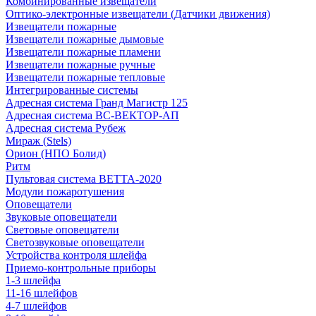
Комбинированные извещатели
Оптико-электронные извещатели (Датчики движения)
Извещатели пожарные
Извещатели пожарные дымовые
Извещатели пожарные пламени
Извещатели пожарные ручные
Извещатели пожарные тепловые
Интегрированные системы
Адресная система Гранд Магистр 125
Адресная система ВС-ВЕКТОР-АП
Адресная система Рубеж
Мираж (Stels)
Орион (НПО Болид)
Ритм
Пультовая система ВЕТТА-2020
Модули пожаротушения
Оповещатели
Звуковые оповещатели
Световые оповещатели
Светозвуковые оповещатели
Устройства контроля шлейфа
Приемо-контрольные приборы
1-3 шлейфа
11-16 шлейфов
4-7 шлейфов