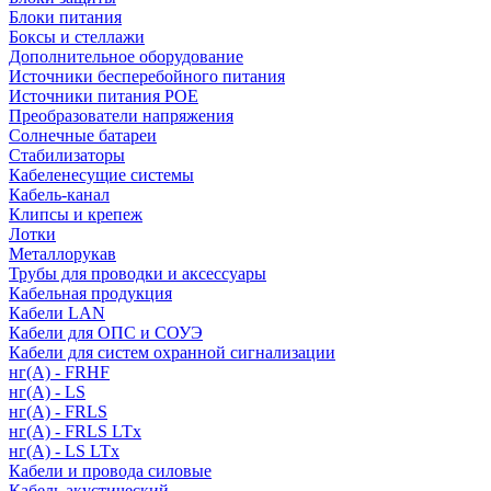
Блоки питания
Боксы и стеллажи
Дополнительное оборудование
Источники бесперебойного питания
Источники питания POE
Преобразователи напряжения
Солнечные батареи
Стабилизаторы
Кабеленесущие системы
Кабель-канал
Клипсы и крепеж
Лотки
Металлорукав
Трубы для проводки и аксессуары
Кабельная продукция
Кабели LAN
Кабели для ОПС и СОУЭ
Кабели для систем охранной сигнализации
нг(A) - FRHF
нг(A) - LS
нг(А) - FRLS
нг(А) - FRLS LTx
нг(А) - LS LTx
Кабели и провода силовые
Кабель акустический