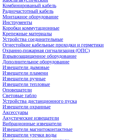
Комбинированый кабель
Радиочастотный кабель
Монтажное оборудование
Инструменты
Коробки коммутационные
Крепежные материалы
Устройства соединительные
Огнестойкие кабельные проходки и герметики
Охранно-пожарная сигнализация (ОПС)
Взрывозащищенное оборудование
Дополнительное оборудование
Извещатели дымовые
Извещатели пламени
Извещатели ручные
Извещатели тепловые
Оповещатели
Световые табло
Устройства дистанционного пуска
Извещатели охранные
Аксессуары
Акустические извещатели
Вибрационные извещатели
Извещатели магнитоконтактные
Извещатели утечки воды