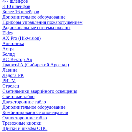
4-7 шлейфов
8-10 шлейфов
Более 16 шлейфов
Дополнительное оборудование
Приборы управления пожаротушением
Радиоканальные системы охраны
Eldes
AX Pro (Hikwision)
Альтоника
Астра
Болид
ВС-Вектор-Ар
Гранит-РА (Сибирский Арсенал)
Лавина
Ладога-РК
РИТМ
Стрелец
Светильники аварийного освещения
Световые табло
Двухсторонние табло
Дополнительное оборудование
Комбинированные оповещатели
Односторонние табло
Тревожные кнопки
Щитки и шкафы ОПС