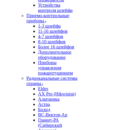
Устройства
контроля шлейфа
Приемо-контрольные
приборы
1-3 шлейфа
11-16 шлейфов
4-7 шлейфов
8-10 шлейфов
Более 16 шлейфов
Дополнительное
оборудование
Приборы
управления
пожаротушением
Радиоканальные системы
охраны
Eldes
AX Pro (Hikwision)
Альтоника
Астра
Болид
ВС-Вектор-Ар
Гранит-РА
(Сибирский