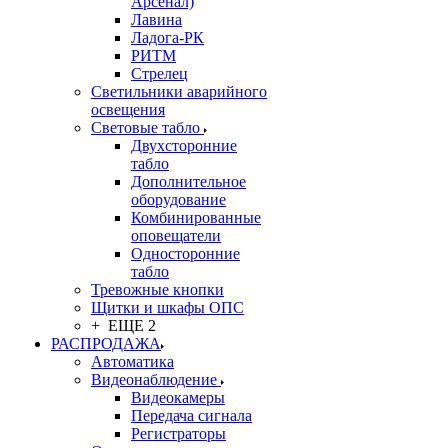
Арсенал)
Лавина
Ладога-РК
РИТМ
Стрелец
Светильники аварийного
освещения
Световые табло
Двухсторонние
табло
Дополнительное
оборудование
Комбинированные
оповещатели
Односторонние
табло
Тревожные кнопки
Щитки и шкафы ОПС
+ ЕЩЕ 2
РАСПРОДАЖА
Автоматика
Видеонаблюдение
Видеокамеры
Передача сигнала
Регистраторы