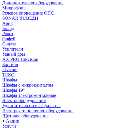
Дополнительное оборудование
Микрофоны
Речевое оповещение ОПС
SONAR RUBEZH
Ария
Болид
Рокот
Орфей
Соната
Усилители
Умный дом
AX PRO Hikvision
Бастион
Livicom
ТЕКО
Шкафы
Шкафы с микроклиматом
Шкафы 19"
Шкафы электромонтажные
Электрооборудование
Удлинители/сетевые фильтры
Электроустановочное оборудование
Щитовое оборудование
Акции
Услуги