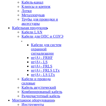
Кабель-канал
Клипсы и крепеж
Лотки
Металлорукав
Трубы для проводки и
аксессуары
Кабельная продукция
Кабели LAN
Кабели для ОПС и СОУЭ
Кабели для систем
охранной
сигнализации
нг(A) - FRHF
нг(A) - LS
нг(А) - FRLS
нг(А) - FRLS LTx
нг(А) - LS LTx
Кабели и провода
силовые
Кабель акустический
Комбинированый кабель
Радиочастотный кабель
Монтажное оборудование
Инструменты