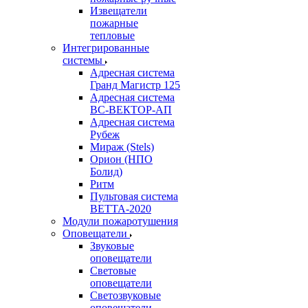
Извещатели
пожарные
тепловые
Интегрированные
системы
Адресная система
Гранд Магистр 125
Адресная система
ВС-ВЕКТОР-АП
Адресная система
Рубеж
Мираж (Stels)
Орион (НПО
Болид)
Ритм
Пультовая система
ВЕТТА-2020
Модули пожаротушения
Оповещатели
Звуковые
оповещатели
Световые
оповещатели
Светозвуковые
оповещатели