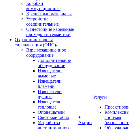
Коробки
коммутационные
Крепежные материалы
Устройства
соединительные
Огнестойкие кабельные
проходки и герметики
Охранно-пожарная
сигнализация (ОПС)
Взрывозащищенное
оборудование
Дополнительное
оборудование
Извещатели
дымовые
Извещатели
пламени
Извещатели
ручные
Услуги
Извещатели
тепловые
Проектиров
Оповещатели
Комплексн
Световые табло
системы
Устройства
Акции
безопасност
дистанционного
Обслужива