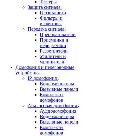
Тестеры
Защита сигнала
Грозозащита
Фильтры и
изоляторы
Передача сигнала
Преобразователи
Приемники и
передатчики
Разветвители
Усилители и
удлинители
Домофония и переговорные
устройства
IP-домофония
Видеомониторы
Вызывные панели
Комплекты
домофонов
Аналоговая домофония
Аудиодомофония
Видеомониторы
Вызывные панели
Комплекты
домофонов