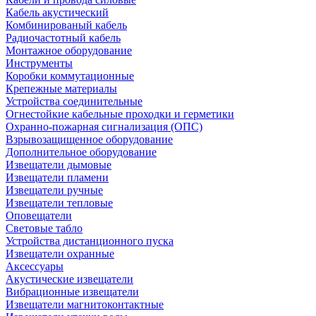
Кабель акустический
Комбинированый кабель
Радиочастотный кабель
Монтажное оборудование
Инструменты
Коробки коммутационные
Крепежные материалы
Устройства соединительные
Огнестойкие кабельные проходки и герметики
Охранно-пожарная сигнализация (ОПС)
Взрывозащищенное оборудование
Дополнительное оборудование
Извещатели дымовые
Извещатели пламени
Извещатели ручные
Извещатели тепловые
Оповещатели
Световые табло
Устройства дистанционного пуска
Извещатели охранные
Аксессуары
Акустические извещатели
Вибрационные извещатели
Извещатели магнитоконтактные