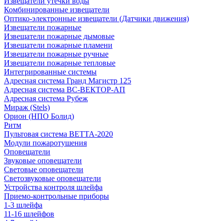
Извещатели утечки воды
Комбинированные извещатели
Оптико-электронные извещатели (Датчики движения)
Извещатели пожарные
Извещатели пожарные дымовые
Извещатели пожарные пламени
Извещатели пожарные ручные
Извещатели пожарные тепловые
Интегрированные системы
Адресная система Гранд Магистр 125
Адресная система ВС-ВЕКТОР-АП
Адресная система Рубеж
Мираж (Stels)
Орион (НПО Болид)
Ритм
Пультовая система ВЕТТА-2020
Модули пожаротушения
Оповещатели
Звуковые оповещатели
Световые оповещатели
Светозвуковые оповещатели
Устройства контроля шлейфа
Приемо-контрольные приборы
1-3 шлейфа
11-16 шлейфов