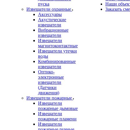
пуска
Наши объек
Извещатели охранные
Заказать см
Аксессуары
Акустические
извещатели
Вибрационные
извещатели
Извещатели
магнитоконтактные
Извещатели утечки
воды
Комбинированные
извещатели
Оптико-
электронные
извещатели
(Датчики
движения)
Извещатели пожарные
Извещатели
пожарные дымовые
Извещатели
пожарные пламени
Извещатели
пожарные ручные