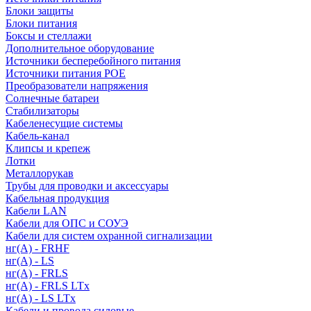
Блоки защиты
Блоки питания
Боксы и стеллажи
Дополнительное оборудование
Источники бесперебойного питания
Источники питания POE
Преобразователи напряжения
Солнечные батареи
Стабилизаторы
Кабеленесущие системы
Кабель-канал
Клипсы и крепеж
Лотки
Металлорукав
Трубы для проводки и аксессуары
Кабельная продукция
Кабели LAN
Кабели для ОПС и СОУЭ
Кабели для систем охранной сигнализации
нг(A) - FRHF
нг(A) - LS
нг(А) - FRLS
нг(А) - FRLS LTx
нг(А) - LS LTx
Кабели и провода силовые