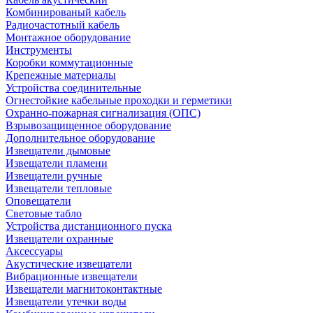
Комбинированый кабель
Радиочастотный кабель
Монтажное оборудование
Инструменты
Коробки коммутационные
Крепежные материалы
Устройства соединительные
Огнестойкие кабельные проходки и герметики
Охранно-пожарная сигнализация (ОПС)
Взрывозащищенное оборудование
Дополнительное оборудование
Извещатели дымовые
Извещатели пламени
Извещатели ручные
Извещатели тепловые
Оповещатели
Световые табло
Устройства дистанционного пуска
Извещатели охранные
Аксессуары
Акустические извещатели
Вибрационные извещатели
Извещатели магнитоконтактные
Извещатели утечки воды