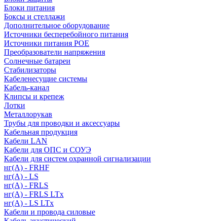
Блоки питания
Боксы и стеллажи
Дополнительное оборудование
Источники бесперебойного питания
Источники питания POE
Преобразователи напряжения
Солнечные батареи
Стабилизаторы
Кабеленесущие системы
Кабель-канал
Клипсы и крепеж
Лотки
Металлорукав
Трубы для проводки и аксессуары
Кабельная продукция
Кабели LAN
Кабели для ОПС и СОУЭ
Кабели для систем охранной сигнализации
нг(A) - FRHF
нг(A) - LS
нг(А) - FRLS
нг(А) - FRLS LTx
нг(А) - LS LTx
Кабели и провода силовые
Кабель акустический