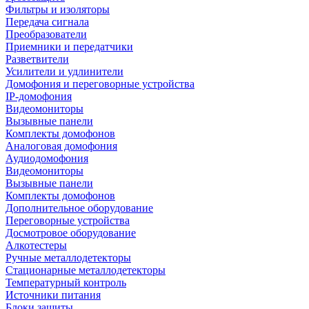
Фильтры и изоляторы
Передача сигнала
Преобразователи
Приемники и передатчики
Разветвители
Усилители и удлинители
Домофония и переговорные устройства
IP-домофония
Видеомониторы
Вызывные панели
Комплекты домофонов
Аналоговая домофония
Аудиодомофония
Видеомониторы
Вызывные панели
Комплекты домофонов
Дополнительное оборудование
Переговорные устройства
Досмотровое оборудование
Алкотестеры
Ручные металлодетекторы
Стационарные металлодетекторы
Температурный контроль
Источники питания
Блоки защиты