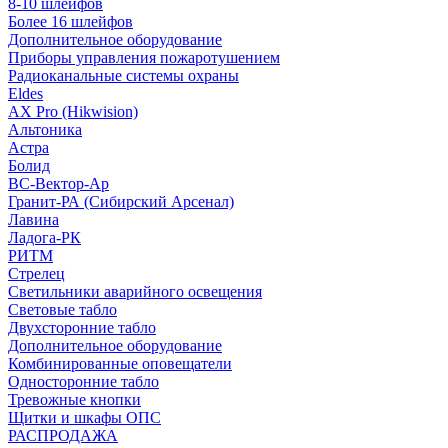
8-10 шлейфов
Более 16 шлейфов
Дополнительное оборудование
Приборы управления пожаротушением
Радиоканальные системы охраны
Eldes
AX Pro (Hikwision)
Альтоника
Астра
Болид
ВС-Вектор-Ар
Гранит-РА (Сибирский Арсенал)
Лавина
Ладога-РК
РИТМ
Стрелец
Светильники аварийного освещения
Световые табло
Двухсторонние табло
Дополнительное оборудование
Комбинированные оповещатели
Односторонние табло
Тревожные кнопки
Щитки и шкафы ОПС
РАСПРОДАЖА