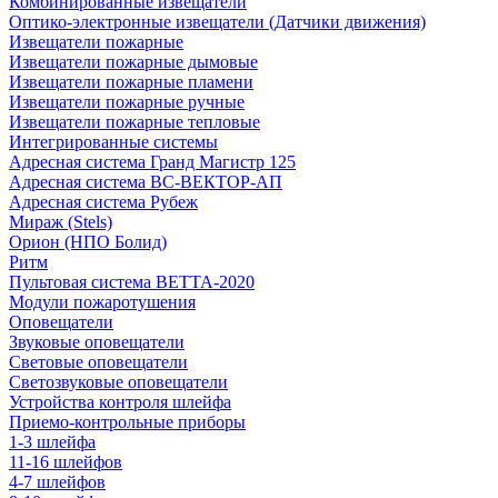
Комбинированные извещатели
Оптико-электронные извещатели (Датчики движения)
Извещатели пожарные
Извещатели пожарные дымовые
Извещатели пожарные пламени
Извещатели пожарные ручные
Извещатели пожарные тепловые
Интегрированные системы
Адресная система Гранд Магистр 125
Адресная система ВС-ВЕКТОР-АП
Адресная система Рубеж
Мираж (Stels)
Орион (НПО Болид)
Ритм
Пультовая система ВЕТТА-2020
Модули пожаротушения
Оповещатели
Звуковые оповещатели
Световые оповещатели
Светозвуковые оповещатели
Устройства контроля шлейфа
Приемо-контрольные приборы
1-3 шлейфа
11-16 шлейфов
4-7 шлейфов