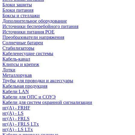
Блоки защиты
Блоки питания
Боксы и стеллажи
Дополнительное оборудование
Источники бесперебойного питания
Источники питания POE
Преобразователи напряжения
Солнечные батареи
Стабилизаторы
Кабеленесущие системы
Кабель-канал
Клипсы и крепеж
Лотки
Металлорукав
Трубы для проводки и аксессуары
Кабельная продукция
Кабели LAN
Кабели для ОПС и СОУЭ
Кабели для систем охранной сигнализации
нг(A) - FRHF
нг(A) - LS
нг(А) - FRLS
нг(А) - FRLS LTx
нг(А) - LS LTx
Кабели и провода силовые