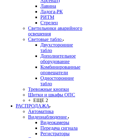
Арсенал)
Лавина
Ладога-РК
РИТМ
Стрелец
Светильники аварийного
освещения
Световые табло
Двухсторонние
табло
Дополнительное
оборудование
Комбинированные
оповещатели
Односторонние
табло
Тревожные кнопки
Щитки и шкафы ОПС
+ ЕЩЕ 2
РАСПРОДАЖА
Автоматика
Видеонаблюдение
Видеокамеры
Передача сигнала
Регистраторы