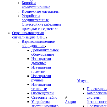
Коробки
коммутационные
Крепежные материалы
Устройства
соединительные
Огнестойкие кабельные
проходки и герметики
Охранно-пожарная
сигнализация (ОПС)
Взрывозащищенное
оборудование
Дополнительное
оборудование
Извещатели
дымовые
Извещатели
пламени
Извещатели
ручные
Услуги
Извещатели
тепловые
Проектиров
Оповещатели
Комплексн
Световые табло
системы
Устройства
Акции
безопасност
дистанционного
Обслужива