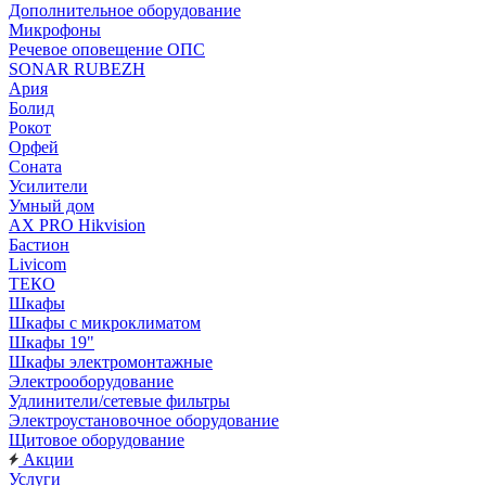
Дополнительное оборудование
Микрофоны
Речевое оповещение ОПС
SONAR RUBEZH
Ария
Болид
Рокот
Орфей
Соната
Усилители
Умный дом
AX PRO Hikvision
Бастион
Livicom
ТЕКО
Шкафы
Шкафы с микроклиматом
Шкафы 19"
Шкафы электромонтажные
Электрооборудование
Удлинители/сетевые фильтры
Электроустановочное оборудование
Щитовое оборудование
Акции
Услуги