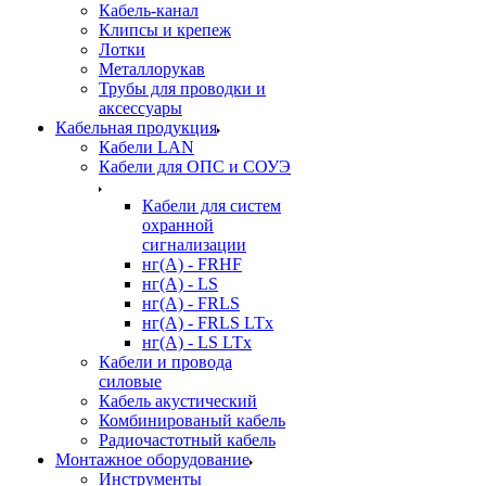
Кабель-канал
Клипсы и крепеж
Лотки
Металлорукав
Трубы для проводки и
аксессуары
Кабельная продукция
Кабели LAN
Кабели для ОПС и СОУЭ
Кабели для систем
охранной
сигнализации
нг(A) - FRHF
нг(A) - LS
нг(А) - FRLS
нг(А) - FRLS LTx
нг(А) - LS LTx
Кабели и провода
силовые
Кабель акустический
Комбинированый кабель
Радиочастотный кабель
Монтажное оборудование
Инструменты