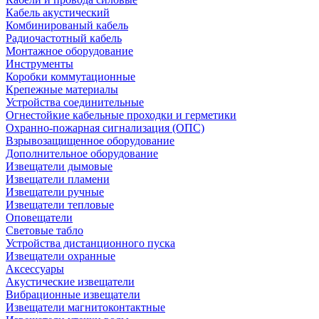
Кабель акустический
Комбинированый кабель
Радиочастотный кабель
Монтажное оборудование
Инструменты
Коробки коммутационные
Крепежные материалы
Устройства соединительные
Огнестойкие кабельные проходки и герметики
Охранно-пожарная сигнализация (ОПС)
Взрывозащищенное оборудование
Дополнительное оборудование
Извещатели дымовые
Извещатели пламени
Извещатели ручные
Извещатели тепловые
Оповещатели
Световые табло
Устройства дистанционного пуска
Извещатели охранные
Аксессуары
Акустические извещатели
Вибрационные извещатели
Извещатели магнитоконтактные