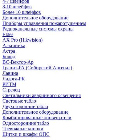
4-7 шлейфов
8-10 шлейфов
Более 16 шлейфов
Дополнительное оборудование
Приборы управления пожаротушением
Радиоканальные системы охраны
Eldes
AX Pro (Hikwision)
Альтоника
Астра
Болид
ВС-Вектор-Ар
Гранит-РА (Сибирский Арсенал)
Лавина
Ладога-РК
РИТМ
Стрелец
Светильники аварийного освещения
Световые табло
Двухсторонние табло
Дополнительное оборудование
Комбинированные оповещатели
Односторонние табло
Тревожные кнопки
Щитки и шкафы ОПС