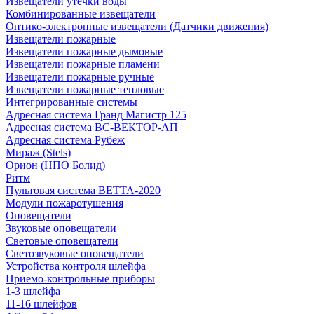
Извещатели утечки воды
Комбинированные извещатели
Оптико-электронные извещатели (Датчики движения)
Извещатели пожарные
Извещатели пожарные дымовые
Извещатели пожарные пламени
Извещатели пожарные ручные
Извещатели пожарные тепловые
Интегрированные системы
Адресная система Гранд Магистр 125
Адресная система ВС-ВЕКТОР-АП
Адресная система Рубеж
Мираж (Stels)
Орион (НПО Болид)
Ритм
Пультовая система ВЕТТА-2020
Модули пожаротушения
Оповещатели
Звуковые оповещатели
Световые оповещатели
Светозвуковые оповещатели
Устройства контроля шлейфа
Приемо-контрольные приборы
1-3 шлейфа
11-16 шлейфов