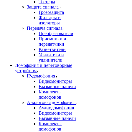
Тестеры
Защита сигнала
Грозозащита
Фильтры и
изоляторы
Передача сигнала
Преобразователи
Приемники и
передатчики
Разветвители
Усилители и
удлинители
Домофония и переговорные
устройства
IP-домофония
Видеомониторы
Вызывные панели
Комплекты
домофонов
Аналоговая домофония
Аудиодомофония
Видеомониторы
Вызывные панели
Комплекты
домофонов