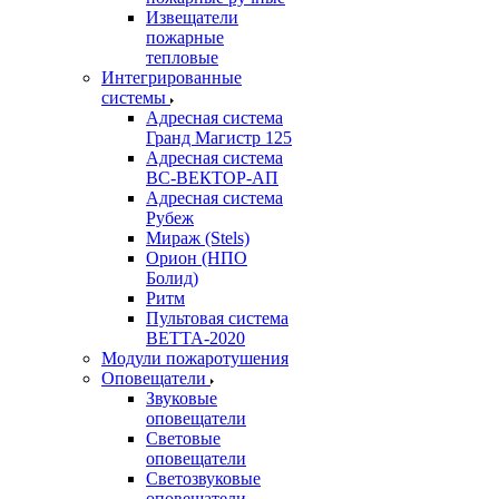
Извещатели
пожарные
тепловые
Интегрированные
системы
Адресная система
Гранд Магистр 125
Адресная система
ВС-ВЕКТОР-АП
Адресная система
Рубеж
Мираж (Stels)
Орион (НПО
Болид)
Ритм
Пультовая система
ВЕТТА-2020
Модули пожаротушения
Оповещатели
Звуковые
оповещатели
Световые
оповещатели
Светозвуковые
оповещатели