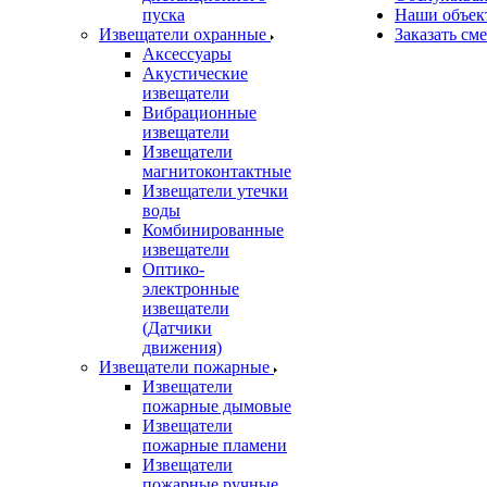
пуска
Наши объек
Извещатели охранные
Заказать см
Аксессуары
Акустические
извещатели
Вибрационные
извещатели
Извещатели
магнитоконтактные
Извещатели утечки
воды
Комбинированные
извещатели
Оптико-
электронные
извещатели
(Датчики
движения)
Извещатели пожарные
Извещатели
пожарные дымовые
Извещатели
пожарные пламени
Извещатели
пожарные ручные