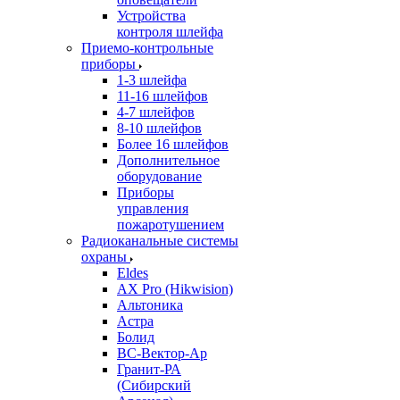
Устройства
контроля шлейфа
Приемо-контрольные
приборы
1-3 шлейфа
11-16 шлейфов
4-7 шлейфов
8-10 шлейфов
Более 16 шлейфов
Дополнительное
оборудование
Приборы
управления
пожаротушением
Радиоканальные системы
охраны
Eldes
AX Pro (Hikwision)
Альтоника
Астра
Болид
ВС-Вектор-Ар
Гранит-РА
(Сибирский