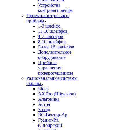
Устройства
контроля шлейфа
Приемо-контрольные
приборы
1-3 шлейфа
11-16 шлейфов
4-7 шлейфов
8-10 шлейфов
Более 16 шлейфов
Дополнительное
оборудование
Приборы
управления
пожаротушением
Радиоканальные системы
охраны
Eldes
AX Pro (Hikwision)
Альтоника
Астра
Болид
ВС-Вектор-Ар
Гранит-РА
(Сибирский