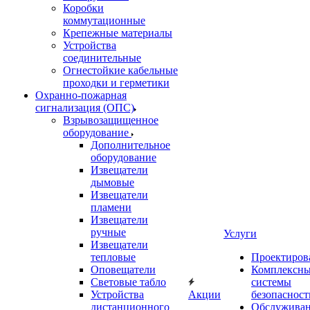
Коробки
коммутационные
Крепежные материалы
Устройства
соединительные
Огнестойкие кабельные
проходки и герметики
Охранно-пожарная
сигнализация (ОПС)
Взрывозащищенное
оборудование
Дополнительное
оборудование
Извещатели
дымовые
Извещатели
пламени
Извещатели
ручные
Услуги
Извещатели
тепловые
Проектиров
Оповещатели
Комплексн
Световые табло
системы
Устройства
Акции
безопасност
дистанционного
Обслужива