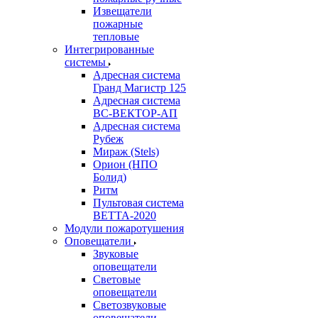
Извещатели
пожарные
тепловые
Интегрированные
системы
Адресная система
Гранд Магистр 125
Адресная система
ВС-ВЕКТОР-АП
Адресная система
Рубеж
Мираж (Stels)
Орион (НПО
Болид)
Ритм
Пультовая система
ВЕТТА-2020
Модули пожаротушения
Оповещатели
Звуковые
оповещатели
Световые
оповещатели
Светозвуковые
оповещатели