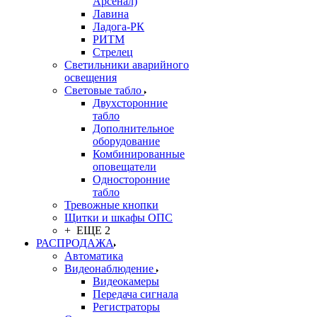
Арсенал)
Лавина
Ладога-РК
РИТМ
Стрелец
Светильники аварийного
освещения
Световые табло
Двухсторонние
табло
Дополнительное
оборудование
Комбинированные
оповещатели
Односторонние
табло
Тревожные кнопки
Щитки и шкафы ОПС
+ ЕЩЕ 2
РАСПРОДАЖА
Автоматика
Видеонаблюдение
Видеокамеры
Передача сигнала
Регистраторы