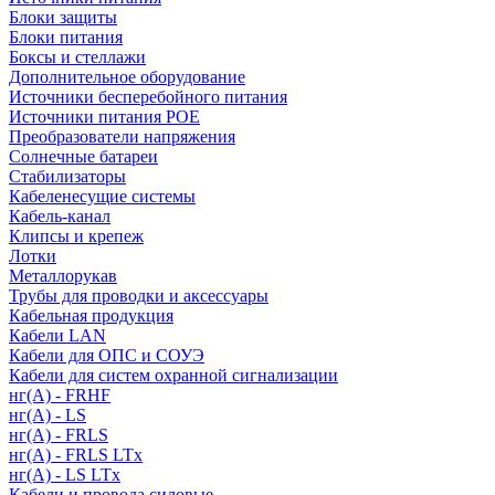
Блоки защиты
Блоки питания
Боксы и стеллажи
Дополнительное оборудование
Источники бесперебойного питания
Источники питания POE
Преобразователи напряжения
Солнечные батареи
Стабилизаторы
Кабеленесущие системы
Кабель-канал
Клипсы и крепеж
Лотки
Металлорукав
Трубы для проводки и аксессуары
Кабельная продукция
Кабели LAN
Кабели для ОПС и СОУЭ
Кабели для систем охранной сигнализации
нг(A) - FRHF
нг(A) - LS
нг(А) - FRLS
нг(А) - FRLS LTx
нг(А) - LS LTx
Кабели и провода силовые