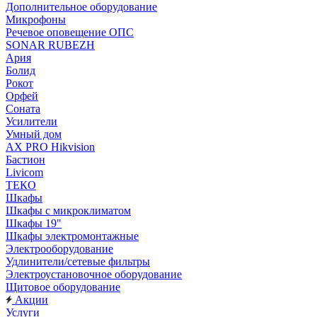
Дополнительное оборудование
Микрофоны
Речевое оповещение ОПС
SONAR RUBEZH
Ария
Болид
Рокот
Орфей
Соната
Усилители
Умный дом
AX PRO Hikvision
Бастион
Livicom
ТЕКО
Шкафы
Шкафы с микроклиматом
Шкафы 19"
Шкафы электромонтажные
Электрооборудование
Удлинители/сетевые фильтры
Электроустановочное оборудование
Щитовое оборудование
Акции
Услуги