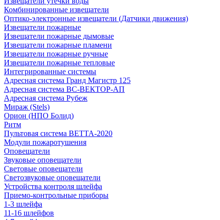
Извещатели утечки воды
Комбинированные извещатели
Оптико-электронные извещатели (Датчики движения)
Извещатели пожарные
Извещатели пожарные дымовые
Извещатели пожарные пламени
Извещатели пожарные ручные
Извещатели пожарные тепловые
Интегрированные системы
Адресная система Гранд Магистр 125
Адресная система ВС-ВЕКТОР-АП
Адресная система Рубеж
Мираж (Stels)
Орион (НПО Болид)
Ритм
Пультовая система ВЕТТА-2020
Модули пожаротушения
Оповещатели
Звуковые оповещатели
Световые оповещатели
Светозвуковые оповещатели
Устройства контроля шлейфа
Приемо-контрольные приборы
1-3 шлейфа
11-16 шлейфов