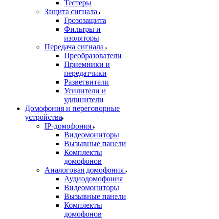
Тестеры
Защита сигнала
Грозозащита
Фильтры и
изоляторы
Передача сигнала
Преобразователи
Приемники и
передатчики
Разветвители
Усилители и
удлинители
Домофония и переговорные
устройства
IP-домофония
Видеомониторы
Вызывные панели
Комплекты
домофонов
Аналоговая домофония
Аудиодомофония
Видеомониторы
Вызывные панели
Комплекты
домофонов