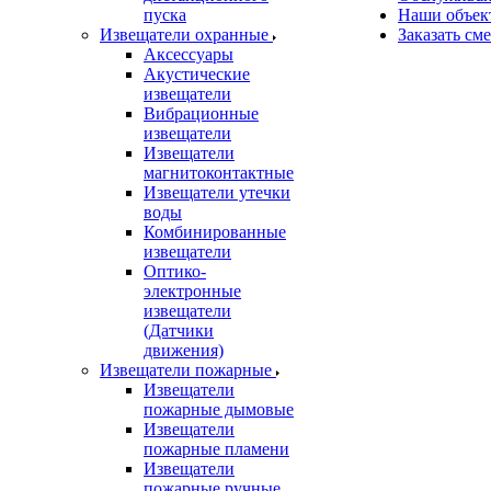
пуска
Наши объек
Извещатели охранные
Заказать см
Аксессуары
Акустические
извещатели
Вибрационные
извещатели
Извещатели
магнитоконтактные
Извещатели утечки
воды
Комбинированные
извещатели
Оптико-
электронные
извещатели
(Датчики
движения)
Извещатели пожарные
Извещатели
пожарные дымовые
Извещатели
пожарные пламени
Извещатели
пожарные ручные