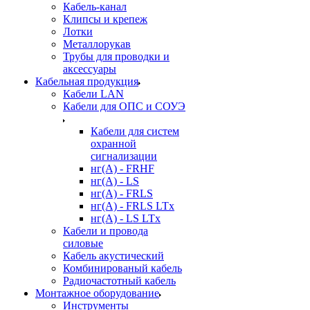
Кабель-канал
Клипсы и крепеж
Лотки
Металлорукав
Трубы для проводки и
аксессуары
Кабельная продукция
Кабели LAN
Кабели для ОПС и СОУЭ
Кабели для систем
охранной
сигнализации
нг(A) - FRHF
нг(A) - LS
нг(А) - FRLS
нг(А) - FRLS LTx
нг(А) - LS LTx
Кабели и провода
силовые
Кабель акустический
Комбинированый кабель
Радиочастотный кабель
Монтажное оборудование
Инструменты