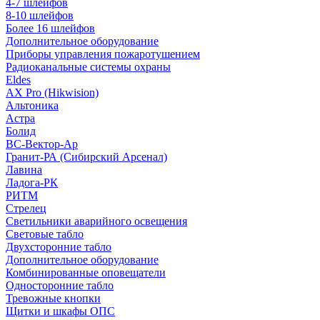
4-7 шлейфов
8-10 шлейфов
Более 16 шлейфов
Дополнительное оборудование
Приборы управления пожаротушением
Радиоканальные системы охраны
Eldes
AX Pro (Hikwision)
Альтоника
Астра
Болид
ВС-Вектор-Ар
Гранит-РА (Сибирский Арсенал)
Лавина
Ладога-РК
РИТМ
Стрелец
Светильники аварийного освещения
Световые табло
Двухсторонние табло
Дополнительное оборудование
Комбинированные оповещатели
Односторонние табло
Тревожные кнопки
Щитки и шкафы ОПС