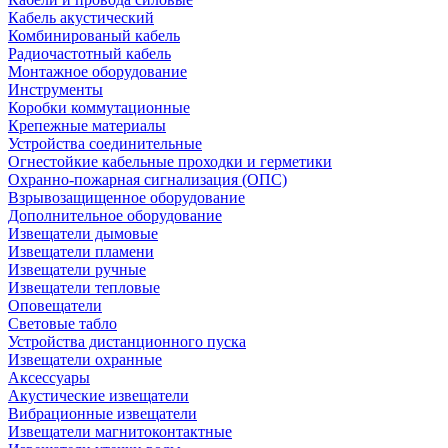
Кабель акустический
Комбинированый кабель
Радиочастотный кабель
Монтажное оборудование
Инструменты
Коробки коммутационные
Крепежные материалы
Устройства соединительные
Огнестойкие кабельные проходки и герметики
Охранно-пожарная сигнализация (ОПС)
Взрывозащищенное оборудование
Дополнительное оборудование
Извещатели дымовые
Извещатели пламени
Извещатели ручные
Извещатели тепловые
Оповещатели
Световые табло
Устройства дистанционного пуска
Извещатели охранные
Аксессуары
Акустические извещатели
Вибрационные извещатели
Извещатели магнитоконтактные