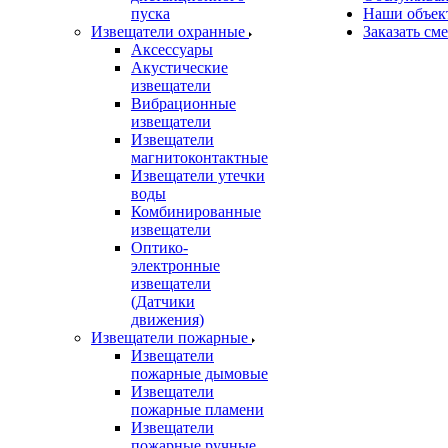
пуска
Наши объек
Извещатели охранные
Заказать см
Аксессуары
Акустические
извещатели
Вибрационные
извещатели
Извещатели
магнитоконтактные
Извещатели утечки
воды
Комбинированные
извещатели
Оптико-
электронные
извещатели
(Датчики
движения)
Извещатели пожарные
Извещатели
пожарные дымовые
Извещатели
пожарные пламени
Извещатели
пожарные ручные