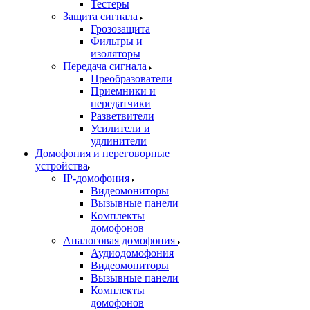
Тестеры
Защита сигнала
Грозозащита
Фильтры и
изоляторы
Передача сигнала
Преобразователи
Приемники и
передатчики
Разветвители
Усилители и
удлинители
Домофония и переговорные
устройства
IP-домофония
Видеомониторы
Вызывные панели
Комплекты
домофонов
Аналоговая домофония
Аудиодомофония
Видеомониторы
Вызывные панели
Комплекты
домофонов