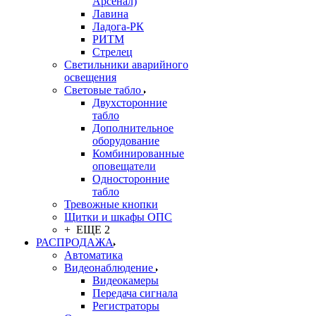
Арсенал)
Лавина
Ладога-РК
РИТМ
Стрелец
Светильники аварийного
освещения
Световые табло
Двухсторонние
табло
Дополнительное
оборудование
Комбинированные
оповещатели
Односторонние
табло
Тревожные кнопки
Щитки и шкафы ОПС
+ ЕЩЕ 2
РАСПРОДАЖА
Автоматика
Видеонаблюдение
Видеокамеры
Передача сигнала
Регистраторы