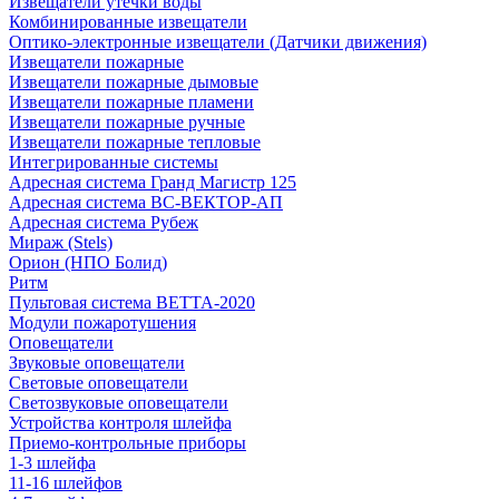
Извещатели утечки воды
Комбинированные извещатели
Оптико-электронные извещатели (Датчики движения)
Извещатели пожарные
Извещатели пожарные дымовые
Извещатели пожарные пламени
Извещатели пожарные ручные
Извещатели пожарные тепловые
Интегрированные системы
Адресная система Гранд Магистр 125
Адресная система ВС-ВЕКТОР-АП
Адресная система Рубеж
Мираж (Stels)
Орион (НПО Болид)
Ритм
Пультовая система ВЕТТА-2020
Модули пожаротушения
Оповещатели
Звуковые оповещатели
Световые оповещатели
Светозвуковые оповещатели
Устройства контроля шлейфа
Приемо-контрольные приборы
1-3 шлейфа
11-16 шлейфов