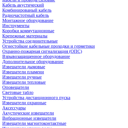
Кабель акустический
Комбинированый кабель
Радиочастотный кабель
Монтажное оборудование
Инструменты
Коробки коммутационные
Крепежные материалы
Устройства соединительные
Огнестойкие кабельные проходки и герметики
Охранно-пожарная сигнализация (ОПС)
Взрывозащищенное оборудование
Дополнительное оборудование
Извещатели дымовые
Извещатели пламени
Извещатели ручные
Извещатели тепловые
Оповещатели
Световые табло
Устройства дистанционного пуска
Извещатели охранные
Аксессуары
Акустические извещатели
Вибрационные извещатели
Извещатели магнитоконтактные