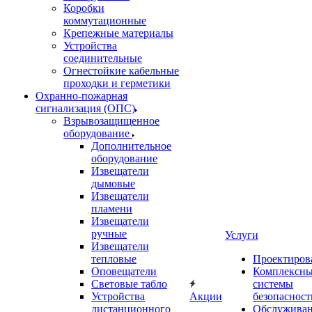
Коробки
коммутационные
Крепежные материалы
Устройства
соединительные
Огнестойкие кабельные
проходки и герметики
Охранно-пожарная
сигнализация (ОПС)
Взрывозащищенное
оборудование
Дополнительное
оборудование
Извещатели
дымовые
Извещатели
пламени
Извещатели
ручные
Услуги
Извещатели
тепловые
Проектиров
Оповещатели
Комплексн
Световые табло
системы
Устройства
Акции
безопасност
дистанционного
Обслужива