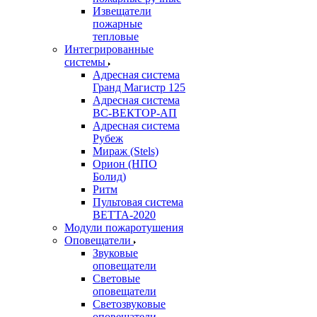
Извещатели
пожарные
тепловые
Интегрированные
системы
Адресная система
Гранд Магистр 125
Адресная система
ВС-ВЕКТОР-АП
Адресная система
Рубеж
Мираж (Stels)
Орион (НПО
Болид)
Ритм
Пультовая система
ВЕТТА-2020
Модули пожаротушения
Оповещатели
Звуковые
оповещатели
Световые
оповещатели
Светозвуковые
оповещатели