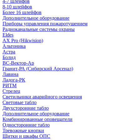
4-7 шлейфов
8-10 шлейфов
Более 16 шлейфов
Дополнительное оборудование
Приборы управления пожаротушением
Радиоканальные системы охраны
Eldes
AX Pro (Hikwision)
Альтоника
Астра
Болид
ВС-Вектор-Ар
Гранит-РА (Сибирский Арсенал)
Лавина
Ладога-РК
РИТМ
Стрелец
Светильники аварийного освещения
Световые табло
Двухсторонние табло
Дополнительное оборудование
Комбинированные оповещатели
Односторонние табло
Тревожные кнопки
Щитки и шкафы ОПС