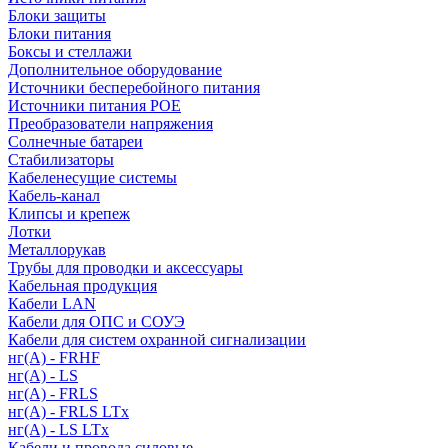
Блоки защиты
Блоки питания
Боксы и стеллажи
Дополнительное оборудование
Источники бесперебойного питания
Источники питания POE
Преобразователи напряжения
Солнечные батареи
Стабилизаторы
Кабеленесущие системы
Кабель-канал
Клипсы и крепеж
Лотки
Металлорукав
Трубы для проводки и аксессуары
Кабельная продукция
Кабели LAN
Кабели для ОПС и СОУЭ
Кабели для систем охранной сигнализации
нг(A) - FRHF
нг(A) - LS
нг(А) - FRLS
нг(А) - FRLS LTx
нг(А) - LS LTx
Кабели и провода силовые