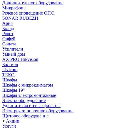
Дополнительное оборудование
Микрофоны
Речевое оповещение ОПС
SONAR RUBEZH
Ария
Болид
Рокот
Орфей
Соната
Усилители
Умный дом
AX PRO Hikvision
Бастион
Livicom
ТЕКО
Шкафы
Шкафы с микроклиматом
Шкафы 19"
Шкафы электромонтажные
Электрооборудование
Удлинители/сетевые фильтры
Электроустановочное оборудование
Щитовое оборудование
Акции
Услуги