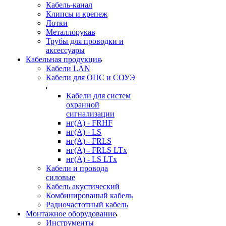
Кабель-канал
Клипсы и крепеж
Лотки
Металлорукав
Трубы для проводки и
аксессуары
Кабельная продукция
Кабели LAN
Кабели для ОПС и СОУЭ
Кабели для систем
охранной
сигнализации
нг(A) - FRHF
нг(A) - LS
нг(А) - FRLS
нг(А) - FRLS LTx
нг(А) - LS LTx
Кабели и провода
силовые
Кабель акустический
Комбинированый кабель
Радиочастотный кабель
Монтажное оборудование
Инструменты