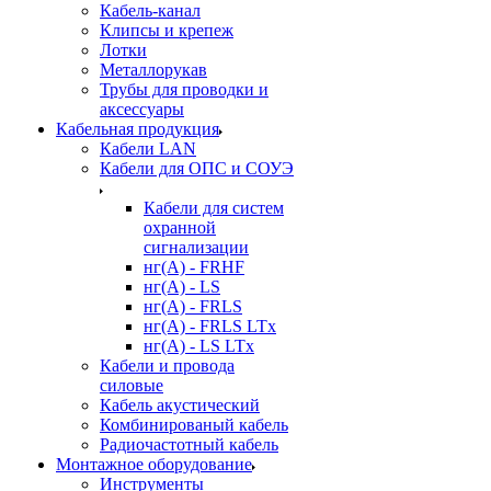
Кабель-канал
Клипсы и крепеж
Лотки
Металлорукав
Трубы для проводки и
аксессуары
Кабельная продукция
Кабели LAN
Кабели для ОПС и СОУЭ
Кабели для систем
охранной
сигнализации
нг(A) - FRHF
нг(A) - LS
нг(А) - FRLS
нг(А) - FRLS LTx
нг(А) - LS LTx
Кабели и провода
силовые
Кабель акустический
Комбинированый кабель
Радиочастотный кабель
Монтажное оборудование
Инструменты