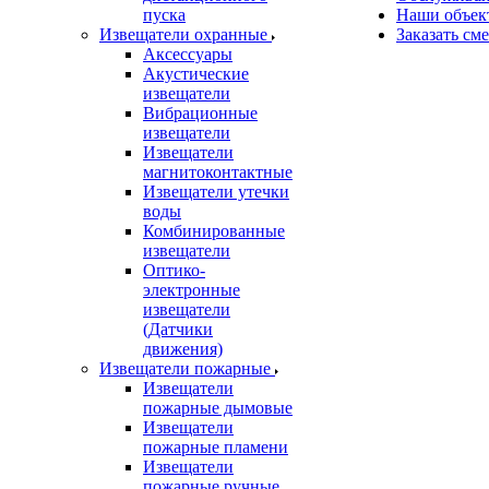
пуска
Наши объек
Извещатели охранные
Заказать см
Аксессуары
Акустические
извещатели
Вибрационные
извещатели
Извещатели
магнитоконтактные
Извещатели утечки
воды
Комбинированные
извещатели
Оптико-
электронные
извещатели
(Датчики
движения)
Извещатели пожарные
Извещатели
пожарные дымовые
Извещатели
пожарные пламени
Извещатели
пожарные ручные