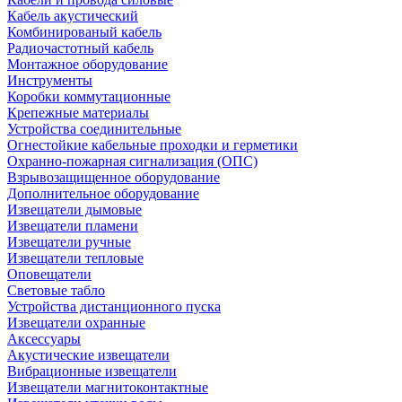
Кабель акустический
Комбинированый кабель
Радиочастотный кабель
Монтажное оборудование
Инструменты
Коробки коммутационные
Крепежные материалы
Устройства соединительные
Огнестойкие кабельные проходки и герметики
Охранно-пожарная сигнализация (ОПС)
Взрывозащищенное оборудование
Дополнительное оборудование
Извещатели дымовые
Извещатели пламени
Извещатели ручные
Извещатели тепловые
Оповещатели
Световые табло
Устройства дистанционного пуска
Извещатели охранные
Аксессуары
Акустические извещатели
Вибрационные извещатели
Извещатели магнитоконтактные