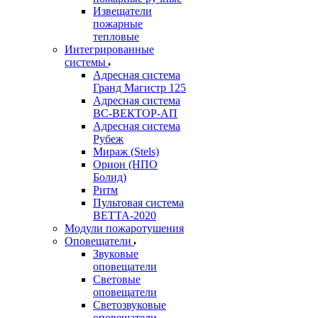
Извещатели
пожарные
тепловые
Интегрированные
системы
Адресная система
Гранд Магистр 125
Адресная система
ВС-ВЕКТОР-АП
Адресная система
Рубеж
Мираж (Stels)
Орион (НПО
Болид)
Ритм
Пультовая система
ВЕТТА-2020
Модули пожаротушения
Оповещатели
Звуковые
оповещатели
Световые
оповещатели
Светозвуковые
оповещатели