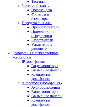
Тестеры
Защита сигнала
Грозозащита
Фильтры и
изоляторы
Передача сигнала
Преобразователи
Приемники и
передатчики
Разветвители
Усилители и
удлинители
Домофония и переговорные
устройства
IP-домофония
Видеомониторы
Вызывные панели
Комплекты
домофонов
Аналоговая домофония
Аудиодомофония
Видеомониторы
Вызывные панели
Комплекты
домофонов