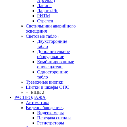
Арсенал)
Лавина
Ладога-РК
РИТМ
Стрелец
Светильники аварийного
освещения
Световые табло
Двухсторонние
табло
Дополнительное
оборудование
Комбинированные
оповещатели
Односторонние
табло
Тревожные кнопки
Щитки и шкафы ОПС
+ ЕЩЕ 2
РАСПРОДАЖА
Автоматика
Видеонаблюдение
Видеокамеры
Передача сигнала
Регистраторы