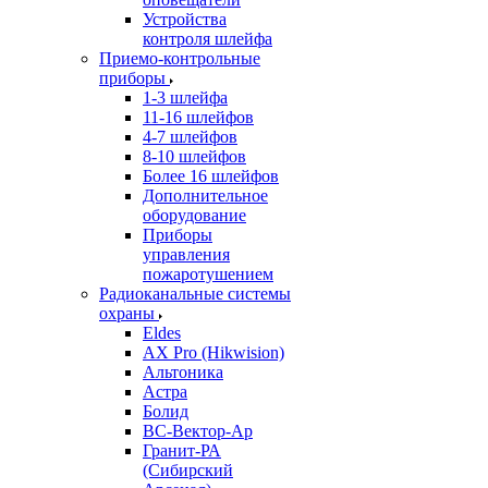
Устройства
контроля шлейфа
Приемо-контрольные
приборы
1-3 шлейфа
11-16 шлейфов
4-7 шлейфов
8-10 шлейфов
Более 16 шлейфов
Дополнительное
оборудование
Приборы
управления
пожаротушением
Радиоканальные системы
охраны
Eldes
AX Pro (Hikwision)
Альтоника
Астра
Болид
ВС-Вектор-Ар
Гранит-РА
(Сибирский