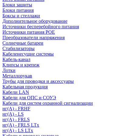
Блоки защиты
Блоки питания
Боксы и стеллажи
Дополнительное оборудование
Источники бесперебойного питания
Источники питания POE
Преобразователи напряжения
Солнечные батареи
Стабилизаторы
Кабеленесущие системы
Кабель-канал
Клипсы и крепеж
Лотки
Металлорукав
Трубы для проводки и аксессуары
Кабельная продукция
Кабели LAN
Кабели для ОПС и СОУЭ
Кабели для систем охранной сигнализации
нг(A) - FRHF
нг(A) - LS
нг(А) - FRLS
нг(А) - FRLS LTx
нг(А) - LS LTx
Кабели и провода силовые