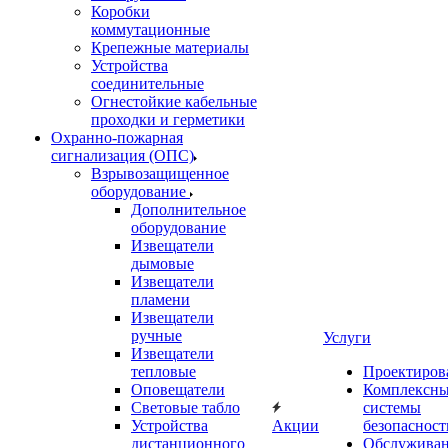
Коробки
коммутационные
Крепежные материалы
Устройства
соединительные
Огнестойкие кабельные
проходки и герметики
Охранно-пожарная
сигнализация (ОПС)
Взрывозащищенное
оборудование
Дополнительное
оборудование
Извещатели
дымовые
Извещатели
пламени
Извещатели
ручные
Услуги
Извещатели
тепловые
Проектиров
Оповещатели
Комплексн
Световые табло
системы
Устройства
Акции
безопасност
дистанционного
Обслужива