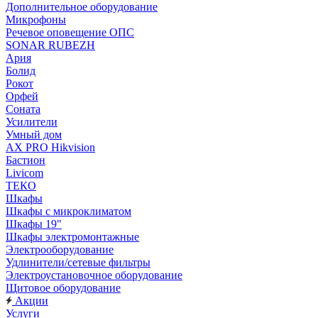
Дополнительное оборудование
Микрофоны
Речевое оповещение ОПС
SONAR RUBEZH
Ария
Болид
Рокот
Орфей
Соната
Усилители
Умный дом
AX PRO Hikvision
Бастион
Livicom
ТЕКО
Шкафы
Шкафы с микроклиматом
Шкафы 19"
Шкафы электромонтажные
Электрооборудование
Удлинители/сетевые фильтры
Электроустановочное оборудование
Щитовое оборудование
Акции
Услуги