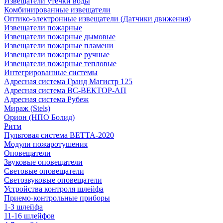
Извещатели утечки воды
Комбинированные извещатели
Оптико-электронные извещатели (Датчики движения)
Извещатели пожарные
Извещатели пожарные дымовые
Извещатели пожарные пламени
Извещатели пожарные ручные
Извещатели пожарные тепловые
Интегрированные системы
Адресная система Гранд Магистр 125
Адресная система ВС-ВЕКТОР-АП
Адресная система Рубеж
Мираж (Stels)
Орион (НПО Болид)
Ритм
Пультовая система ВЕТТА-2020
Модули пожаротушения
Оповещатели
Звуковые оповещатели
Световые оповещатели
Светозвуковые оповещатели
Устройства контроля шлейфа
Приемо-контрольные приборы
1-3 шлейфа
11-16 шлейфов