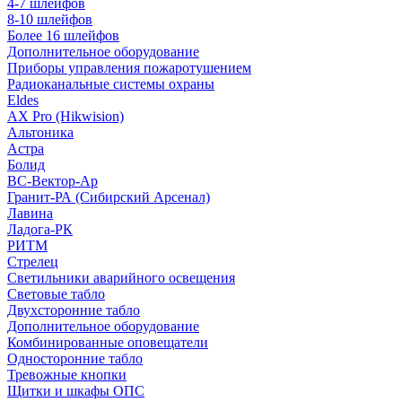
4-7 шлейфов
8-10 шлейфов
Более 16 шлейфов
Дополнительное оборудование
Приборы управления пожаротушением
Радиоканальные системы охраны
Eldes
AX Pro (Hikwision)
Альтоника
Астра
Болид
ВС-Вектор-Ар
Гранит-РА (Сибирский Арсенал)
Лавина
Ладога-РК
РИТМ
Стрелец
Светильники аварийного освещения
Световые табло
Двухсторонние табло
Дополнительное оборудование
Комбинированные оповещатели
Односторонние табло
Тревожные кнопки
Щитки и шкафы ОПС