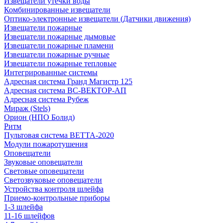
Извещатели утечки воды
Комбинированные извещатели
Оптико-электронные извещатели (Датчики движения)
Извещатели пожарные
Извещатели пожарные дымовые
Извещатели пожарные пламени
Извещатели пожарные ручные
Извещатели пожарные тепловые
Интегрированные системы
Адресная система Гранд Магистр 125
Адресная система ВС-ВЕКТОР-АП
Адресная система Рубеж
Мираж (Stels)
Орион (НПО Болид)
Ритм
Пультовая система ВЕТТА-2020
Модули пожаротушения
Оповещатели
Звуковые оповещатели
Световые оповещатели
Светозвуковые оповещатели
Устройства контроля шлейфа
Приемо-контрольные приборы
1-3 шлейфа
11-16 шлейфов