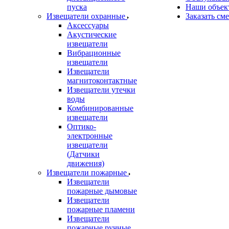
пуска
Наши объек
Извещатели охранные
Заказать см
Аксессуары
Акустические
извещатели
Вибрационные
извещатели
Извещатели
магнитоконтактные
Извещатели утечки
воды
Комбинированные
извещатели
Оптико-
электронные
извещатели
(Датчики
движения)
Извещатели пожарные
Извещатели
пожарные дымовые
Извещатели
пожарные пламени
Извещатели
пожарные ручные