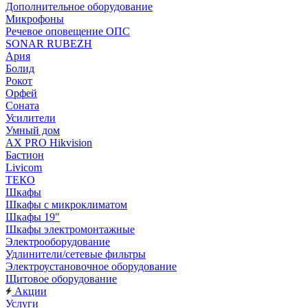
Дополнительное оборудование
Микрофоны
Речевое оповещение ОПС
SONAR RUBEZH
Ария
Болид
Рокот
Орфей
Соната
Усилители
Умный дом
AX PRO Hikvision
Бастион
Livicom
ТЕКО
Шкафы
Шкафы с микроклиматом
Шкафы 19"
Шкафы электромонтажные
Электрооборудование
Удлинители/сетевые фильтры
Электроустановочное оборудование
Щитовое оборудование
Акции
Услуги