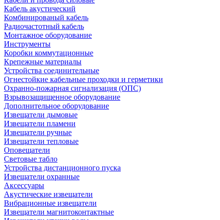
Кабель акустический
Комбинированый кабель
Радиочастотный кабель
Монтажное оборудование
Инструменты
Коробки коммутационные
Крепежные материалы
Устройства соединительные
Огнестойкие кабельные проходки и герметики
Охранно-пожарная сигнализация (ОПС)
Взрывозащищенное оборудование
Дополнительное оборудование
Извещатели дымовые
Извещатели пламени
Извещатели ручные
Извещатели тепловые
Оповещатели
Световые табло
Устройства дистанционного пуска
Извещатели охранные
Аксессуары
Акустические извещатели
Вибрационные извещатели
Извещатели магнитоконтактные