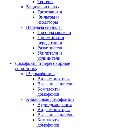
Тестеры
Защита сигнала
Грозозащита
Фильтры и
изоляторы
Передача сигнала
Преобразователи
Приемники и
передатчики
Разветвители
Усилители и
удлинители
Домофония и переговорные
устройства
IP-домофония
Видеомониторы
Вызывные панели
Комплекты
домофонов
Аналоговая домофония
Аудиодомофония
Видеомониторы
Вызывные панели
Комплекты
домофонов