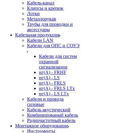
Кабель-канал
Клипсы и крепеж
Лотки
Металлорукав
Трубы для проводки и
аксессуары
Кабельная продукция
Кабели LAN
Кабели для ОПС и СОУЭ
Кабели для систем
охранной
сигнализации
нг(A) - FRHF
нг(A) - LS
нг(А) - FRLS
нг(А) - FRLS LTx
нг(А) - LS LTx
Кабели и провода
силовые
Кабель акустический
Комбинированый кабель
Радиочастотный кабель
Монтажное оборудование
Инструменты