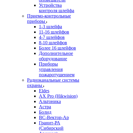
Устройства
контроля шлейфа
Приемо-контрольные
приборы
1-3 шлейфа
11-16 шлейфов
4-7 шлейфов
8-10 шлейфов
Более 16 шлейфов
Дополнительное
оборудование
Приборы
управления
пожаротушением
Радиоканальные системы
охраны
Eldes
AX Pro (Hikwision)
Альтоника
Астра
Болид
ВС-Вектор-Ар
Гранит-РА
(Сибирский