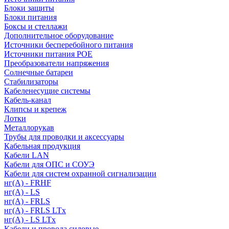
Блоки защиты
Блоки питания
Боксы и стеллажи
Дополнительное оборудование
Источники бесперебойного питания
Источники питания POE
Преобразователи напряжения
Солнечные батареи
Стабилизаторы
Кабеленесущие системы
Кабель-канал
Клипсы и крепеж
Лотки
Металлорукав
Трубы для проводки и аксессуары
Кабельная продукция
Кабели LAN
Кабели для ОПС и СОУЭ
Кабели для систем охранной сигнализации
нг(A) - FRHF
нг(A) - LS
нг(А) - FRLS
нг(А) - FRLS LTx
нг(А) - LS LTx
Кабели и провода силовые