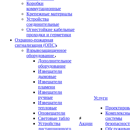
Коробки
коммутационные
Крепежные материалы
Устройства
соединительные
Огнестойкие кабельные
проходки и герметики
Охранно-пожарная
сигнализация (ОПС)
Взрывозащищенное
оборудование
Дополнительное
оборудование
Извещатели
дымовые
Извещатели
пламени
Извещатели
ручные
Услуги
Извещатели
тепловые
Проектиров
Оповещатели
Комплексн
Световые табло
системы
Устройства
Акции
безопасност
дистанционного
Обслужива