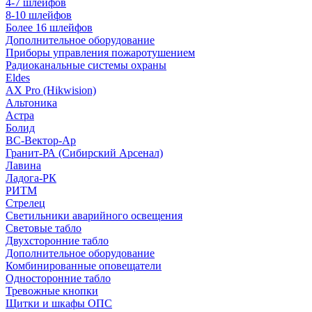
4-7 шлейфов
8-10 шлейфов
Более 16 шлейфов
Дополнительное оборудование
Приборы управления пожаротушением
Радиоканальные системы охраны
Eldes
AX Pro (Hikwision)
Альтоника
Астра
Болид
ВС-Вектор-Ар
Гранит-РА (Сибирский Арсенал)
Лавина
Ладога-РК
РИТМ
Стрелец
Светильники аварийного освещения
Световые табло
Двухсторонние табло
Дополнительное оборудование
Комбинированные оповещатели
Односторонние табло
Тревожные кнопки
Щитки и шкафы ОПС