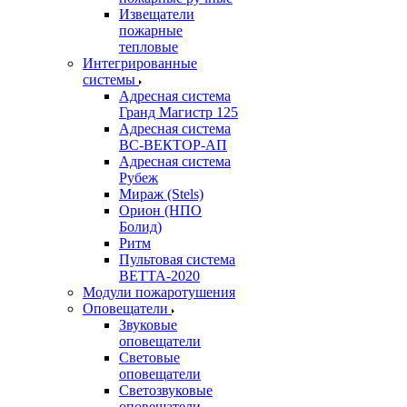
Извещатели
пожарные
тепловые
Интегрированные
системы
Адресная система
Гранд Магистр 125
Адресная система
ВС-ВЕКТОР-АП
Адресная система
Рубеж
Мираж (Stels)
Орион (НПО
Болид)
Ритм
Пультовая система
ВЕТТА-2020
Модули пожаротушения
Оповещатели
Звуковые
оповещатели
Световые
оповещатели
Светозвуковые
оповещатели