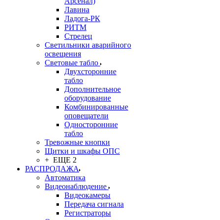
Арсенал)
Лавина
Ладога-РК
РИТМ
Стрелец
Светильники аварийного
освещения
Световые табло
Двухсторонние
табло
Дополнительное
оборудование
Комбинированные
оповещатели
Односторонние
табло
Тревожные кнопки
Щитки и шкафы ОПС
+ ЕЩЕ 2
РАСПРОДАЖА
Автоматика
Видеонаблюдение
Видеокамеры
Передача сигнала
Регистраторы