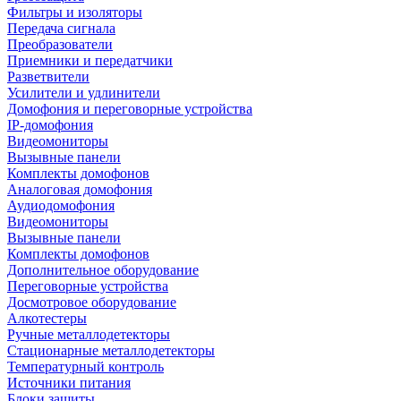
Фильтры и изоляторы
Передача сигнала
Преобразователи
Приемники и передатчики
Разветвители
Усилители и удлинители
Домофония и переговорные устройства
IP-домофония
Видеомониторы
Вызывные панели
Комплекты домофонов
Аналоговая домофония
Аудиодомофония
Видеомониторы
Вызывные панели
Комплекты домофонов
Дополнительное оборудование
Переговорные устройства
Досмотровое оборудование
Алкотестеры
Ручные металлодетекторы
Стационарные металлодетекторы
Температурный контроль
Источники питания
Блоки защиты