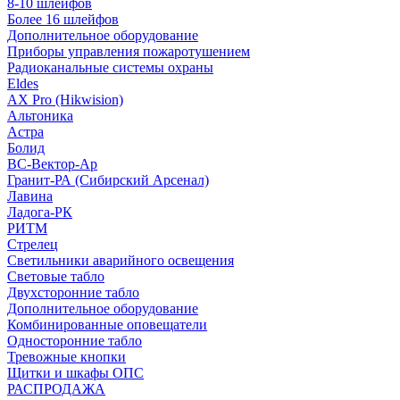
8-10 шлейфов
Более 16 шлейфов
Дополнительное оборудование
Приборы управления пожаротушением
Радиоканальные системы охраны
Eldes
AX Pro (Hikwision)
Альтоника
Астра
Болид
ВС-Вектор-Ар
Гранит-РА (Сибирский Арсенал)
Лавина
Ладога-РК
РИТМ
Стрелец
Светильники аварийного освещения
Световые табло
Двухсторонние табло
Дополнительное оборудование
Комбинированные оповещатели
Односторонние табло
Тревожные кнопки
Щитки и шкафы ОПС
РАСПРОДАЖА