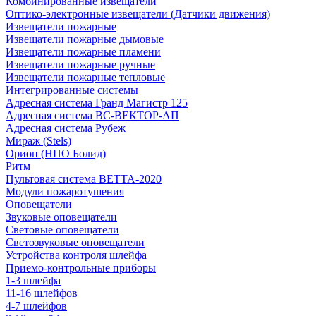
Комбинированные извещатели
Оптико-электронные извещатели (Датчики движения)
Извещатели пожарные
Извещатели пожарные дымовые
Извещатели пожарные пламени
Извещатели пожарные ручные
Извещатели пожарные тепловые
Интегрированные системы
Адресная система Гранд Магистр 125
Адресная система ВС-ВЕКТОР-АП
Адресная система Рубеж
Мираж (Stels)
Орион (НПО Болид)
Ритм
Пультовая система ВЕТТА-2020
Модули пожаротушения
Оповещатели
Звуковые оповещатели
Световые оповещатели
Светозвуковые оповещатели
Устройства контроля шлейфа
Приемо-контрольные приборы
1-3 шлейфа
11-16 шлейфов
4-7 шлейфов