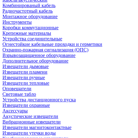
Комбинированый кабель
Радиочастотный кабель
Монтажное оборудование
Инструменты
Коробки коммутационные
Крепежные материалы
Устройства соединительные
Огнестойкие кабельные проходки и герметики
Охранно-пожарная сигнализация (ОПС)
Взрывозащищенное оборудование
Дополнительное оборудование
Извещатели дымовые
Извещатели пламени
Извещатели ручные
Извещатели тепловые
Оповещатели
Световые табло
Устройства дистанционного пуска
Извещатели охранные
Аксессуары
Акустические извещатели
Вибрационные извещатели
Извещатели магнитоконтактные
Извещатели утечки воды