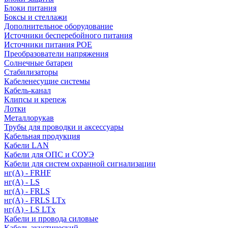
Блоки питания
Боксы и стеллажи
Дополнительное оборудование
Источники бесперебойного питания
Источники питания POE
Преобразователи напряжения
Солнечные батареи
Стабилизаторы
Кабеленесущие системы
Кабель-канал
Клипсы и крепеж
Лотки
Металлорукав
Трубы для проводки и аксессуары
Кабельная продукция
Кабели LAN
Кабели для ОПС и СОУЭ
Кабели для систем охранной сигнализации
нг(A) - FRHF
нг(A) - LS
нг(А) - FRLS
нг(А) - FRLS LTx
нг(А) - LS LTx
Кабели и провода силовые
Кабель акустический