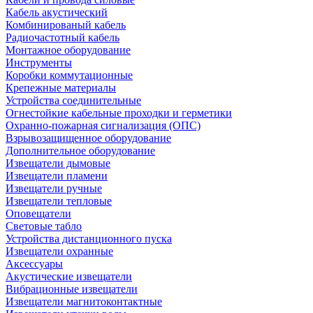
Кабель акустический
Комбинированый кабель
Радиочастотный кабель
Монтажное оборудование
Инструменты
Коробки коммутационные
Крепежные материалы
Устройства соединительные
Огнестойкие кабельные проходки и герметики
Охранно-пожарная сигнализация (ОПС)
Взрывозащищенное оборудование
Дополнительное оборудование
Извещатели дымовые
Извещатели пламени
Извещатели ручные
Извещатели тепловые
Оповещатели
Световые табло
Устройства дистанционного пуска
Извещатели охранные
Аксессуары
Акустические извещатели
Вибрационные извещатели
Извещатели магнитоконтактные