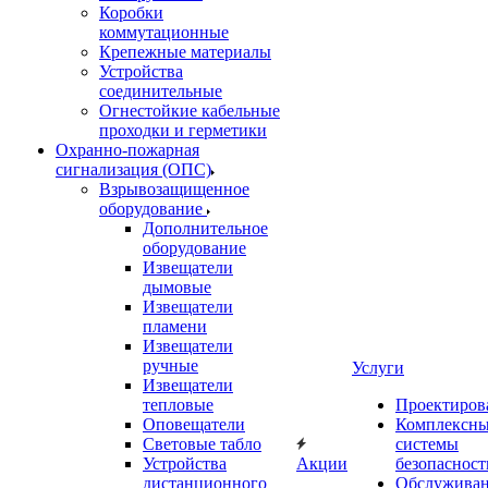
Коробки
коммутационные
Крепежные материалы
Устройства
соединительные
Огнестойкие кабельные
проходки и герметики
Охранно-пожарная
сигнализация (ОПС)
Взрывозащищенное
оборудование
Дополнительное
оборудование
Извещатели
дымовые
Извещатели
пламени
Извещатели
ручные
Услуги
Извещатели
тепловые
Проектиров
Оповещатели
Комплексн
Световые табло
системы
Устройства
Акции
безопасност
дистанционного
Обслужива