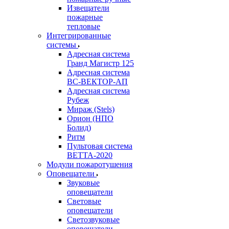
Извещатели
пожарные
тепловые
Интегрированные
системы
Адресная система
Гранд Магистр 125
Адресная система
ВС-ВЕКТОР-АП
Адресная система
Рубеж
Мираж (Stels)
Орион (НПО
Болид)
Ритм
Пультовая система
ВЕТТА-2020
Модули пожаротушения
Оповещатели
Звуковые
оповещатели
Световые
оповещатели
Светозвуковые
оповещатели