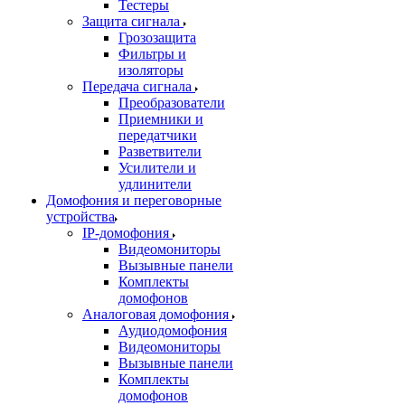
Тестеры
Защита сигнала
Грозозащита
Фильтры и
изоляторы
Передача сигнала
Преобразователи
Приемники и
передатчики
Разветвители
Усилители и
удлинители
Домофония и переговорные
устройства
IP-домофония
Видеомониторы
Вызывные панели
Комплекты
домофонов
Аналоговая домофония
Аудиодомофония
Видеомониторы
Вызывные панели
Комплекты
домофонов