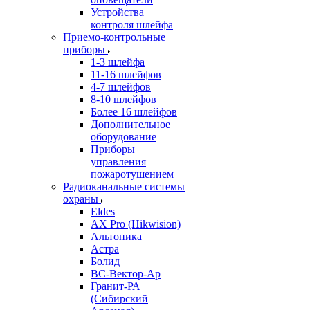
Устройства
контроля шлейфа
Приемо-контрольные
приборы
1-3 шлейфа
11-16 шлейфов
4-7 шлейфов
8-10 шлейфов
Более 16 шлейфов
Дополнительное
оборудование
Приборы
управления
пожаротушением
Радиоканальные системы
охраны
Eldes
AX Pro (Hikwision)
Альтоника
Астра
Болид
ВС-Вектор-Ар
Гранит-РА
(Сибирский