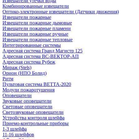
Извещатели утечки воды
Комбинированные извещатели
Оптико-электронные извещатели (Датчики движения)
Извещатели пожарные
Извещатели пожарные дымовые
Извещатели пожарные пламени
Извещатели пожарные ручные
Извещатели пожарные тепловые
Интегрированные системы
Адресная система Гранд Магистр 125
Адресная система ВС-ВЕКТОР-АП
Адресная система Рубеж
Мираж (Stels)
Орион (НПО Болид)
Ритм
Пультовая система ВЕТТА-2020
Модули пожаротушения
Оповещатели
Звуковые оповещатели
Световые оповещатели
Светозвуковые оповещатели
Устройства контроля шлейфа
Приемо-контрольные приборы
1-3 шлейфа
11-16 шлейфов