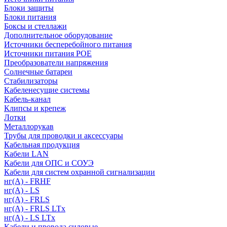
Блоки защиты
Блоки питания
Боксы и стеллажи
Дополнительное оборудование
Источники бесперебойного питания
Источники питания POE
Преобразователи напряжения
Солнечные батареи
Стабилизаторы
Кабеленесущие системы
Кабель-канал
Клипсы и крепеж
Лотки
Металлорукав
Трубы для проводки и аксессуары
Кабельная продукция
Кабели LAN
Кабели для ОПС и СОУЭ
Кабели для систем охранной сигнализации
нг(A) - FRHF
нг(A) - LS
нг(А) - FRLS
нг(А) - FRLS LTx
нг(А) - LS LTx
Кабели и провода силовые