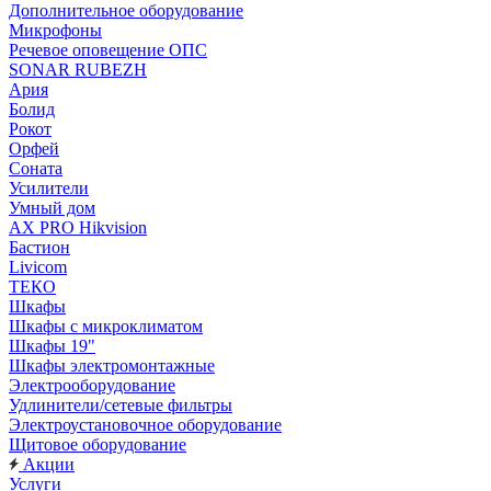
Дополнительное оборудование
Микрофоны
Речевое оповещение ОПС
SONAR RUBEZH
Ария
Болид
Рокот
Орфей
Соната
Усилители
Умный дом
AX PRO Hikvision
Бастион
Livicom
ТЕКО
Шкафы
Шкафы с микроклиматом
Шкафы 19"
Шкафы электромонтажные
Электрооборудование
Удлинители/сетевые фильтры
Электроустановочное оборудование
Щитовое оборудование
Акции
Услуги