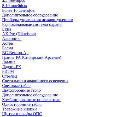
4-7 шлейфов
8-10 шлейфов
Более 16 шлейфов
Дополнительное оборудование
Приборы управления пожаротушением
Радиоканальные системы охраны
Eldes
AX Pro (Hikwision)
Альтоника
Астра
Болид
ВС-Вектор-Ар
Гранит-РА (Сибирский Арсенал)
Лавина
Ладога-РК
РИТМ
Стрелец
Светильники аварийного освещения
Световые табло
Двухсторонние табло
Дополнительное оборудование
Комбинированные оповещатели
Односторонние табло
Тревожные кнопки
Щитки и шкафы ОПС