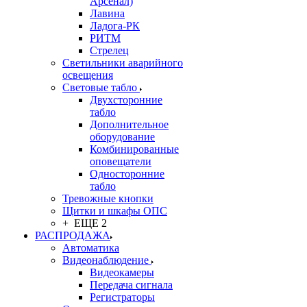
Арсенал)
Лавина
Ладога-РК
РИТМ
Стрелец
Светильники аварийного
освещения
Световые табло
Двухсторонние
табло
Дополнительное
оборудование
Комбинированные
оповещатели
Односторонние
табло
Тревожные кнопки
Щитки и шкафы ОПС
+ ЕЩЕ 2
РАСПРОДАЖА
Автоматика
Видеонаблюдение
Видеокамеры
Передача сигнала
Регистраторы