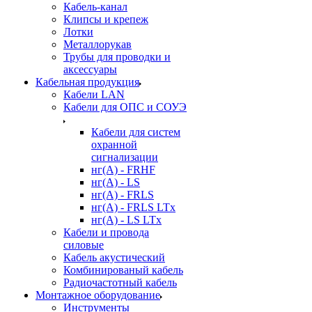
Кабель-канал
Клипсы и крепеж
Лотки
Металлорукав
Трубы для проводки и
аксессуары
Кабельная продукция
Кабели LAN
Кабели для ОПС и СОУЭ
Кабели для систем
охранной
сигнализации
нг(A) - FRHF
нг(A) - LS
нг(А) - FRLS
нг(А) - FRLS LTx
нг(А) - LS LTx
Кабели и провода
силовые
Кабель акустический
Комбинированый кабель
Радиочастотный кабель
Монтажное оборудование
Инструменты