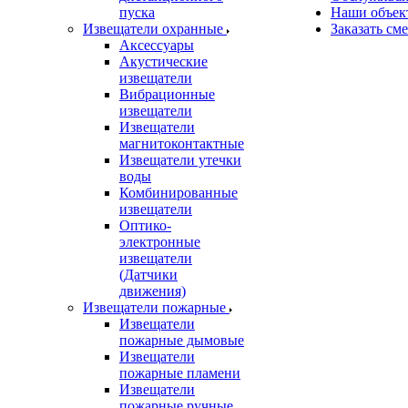
пуска
Наши объек
Извещатели охранные
Заказать см
Аксессуары
Акустические
извещатели
Вибрационные
извещатели
Извещатели
магнитоконтактные
Извещатели утечки
воды
Комбинированные
извещатели
Оптико-
электронные
извещатели
(Датчики
движения)
Извещатели пожарные
Извещатели
пожарные дымовые
Извещатели
пожарные пламени
Извещатели
пожарные ручные