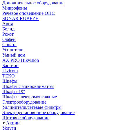
Дополнительное оборудование
Микрофоны
Речевое оповещение ОПС
SONAR RUBEZH
Ария
Болид
Рокот
Орфей
Соната
Усилители
Умный дом
AX PRO Hikvision
Бастион
Livicom
ТЕКО
Шкафы
Шкафы с микроклиматом
Шкафы 19"
Шкафы электромонтажные
Электрооборудование
Удлинители/сетевые фильтры
Электроустановочное оборудование
Щитовое оборудование
Акции
Услуги