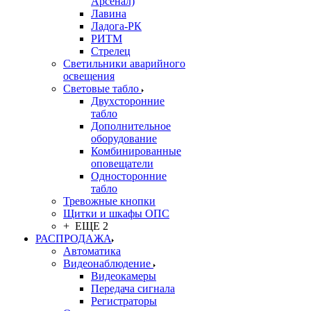
Арсенал)
Лавина
Ладога-РК
РИТМ
Стрелец
Светильники аварийного
освещения
Световые табло
Двухсторонние
табло
Дополнительное
оборудование
Комбинированные
оповещатели
Односторонние
табло
Тревожные кнопки
Щитки и шкафы ОПС
+ ЕЩЕ 2
РАСПРОДАЖА
Автоматика
Видеонаблюдение
Видеокамеры
Передача сигнала
Регистраторы