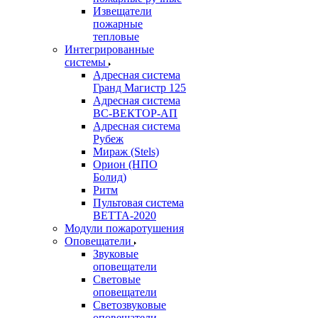
Извещатели
пожарные
тепловые
Интегрированные
системы
Адресная система
Гранд Магистр 125
Адресная система
ВС-ВЕКТОР-АП
Адресная система
Рубеж
Мираж (Stels)
Орион (НПО
Болид)
Ритм
Пультовая система
ВЕТТА-2020
Модули пожаротушения
Оповещатели
Звуковые
оповещатели
Световые
оповещатели
Светозвуковые
оповещатели