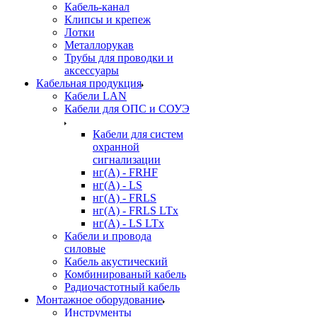
Кабель-канал
Клипсы и крепеж
Лотки
Металлорукав
Трубы для проводки и
аксессуары
Кабельная продукция
Кабели LAN
Кабели для ОПС и СОУЭ
Кабели для систем
охранной
сигнализации
нг(A) - FRHF
нг(A) - LS
нг(А) - FRLS
нг(А) - FRLS LTx
нг(А) - LS LTx
Кабели и провода
силовые
Кабель акустический
Комбинированый кабель
Радиочастотный кабель
Монтажное оборудование
Инструменты