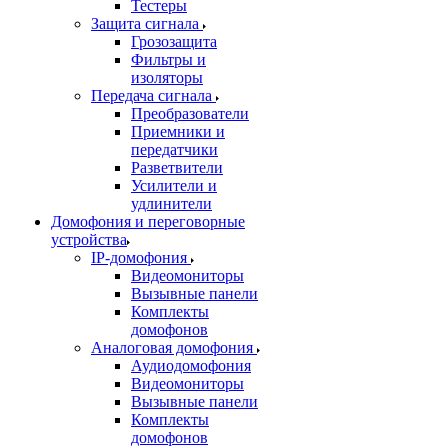
Тестеры
Защита сигнала
Грозозащита
Фильтры и
изоляторы
Передача сигнала
Преобразователи
Приемники и
передатчики
Разветвители
Усилители и
удлинители
Домофония и переговорные
устройства
IP-домофония
Видеомониторы
Вызывные панели
Комплекты
домофонов
Аналоговая домофония
Аудиодомофония
Видеомониторы
Вызывные панели
Комплекты
домофонов