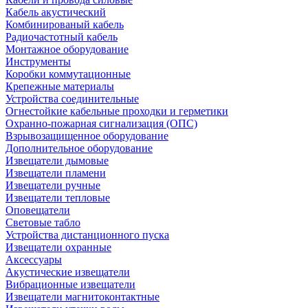
Кабель акустический
Комбинированый кабель
Радиочастотный кабель
Монтажное оборудование
Инструменты
Коробки коммутационные
Крепежные материалы
Устройства соединительные
Огнестойкие кабельные проходки и герметики
Охранно-пожарная сигнализация (ОПС)
Взрывозащищенное оборудование
Дополнительное оборудование
Извещатели дымовые
Извещатели пламени
Извещатели ручные
Извещатели тепловые
Оповещатели
Световые табло
Устройства дистанционного пуска
Извещатели охранные
Аксессуары
Акустические извещатели
Вибрационные извещатели
Извещатели магнитоконтактные