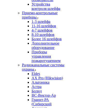
Устройства
контроля шлейфа
Приемо-контрольные
приборы
1-3 шлейфа
11-16 шлейфов
4-7 шлейфов
8-10 шлейфов
Более 16 шлейфов
Дополнительное
оборудование
Приборы
управления
пожаротушением
Радиоканальные системы
охраны
Eldes
AX Pro (Hikwision)
Альтоника
Астра
Болид
ВС-Вектор-Ар
Гранит-РА
(Сибирский