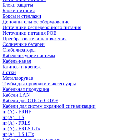
Блоки защиты
Блоки питания
Боксы и стеллажи
Дополнительное оборудование
Источники бесперебойного питания
Источники питания POE
Преобразователи напряжения
Солнечные батареи
Стабилизаторы
Кабеленесущие системы
Кабель-канал
Клипсы и крепеж
Лотки
Металлорукав
Трубы для проводки и аксессуары
Кабельная продукция
Кабели LAN
Кабели для ОПС и СОУЭ
Кабели для систем охранной сигнализации
нг(A) - FRHF
нг(A) - LS
нг(А) - FRLS
нг(А) - FRLS LTx
нг(А) - LS LTx
Кабели и провода силовые