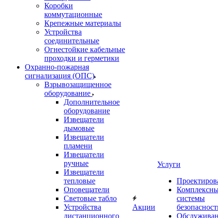
Коробки
коммутационные
Крепежные материалы
Устройства
соединительные
Огнестойкие кабельные
проходки и герметики
Охранно-пожарная
сигнализация (ОПС)
Взрывозащищенное
оборудование
Дополнительное
оборудование
Извещатели
дымовые
Извещатели
пламени
Извещатели
ручные
Услуги
Извещатели
тепловые
Проектиров
Оповещатели
Комплексн
Световые табло
системы
Устройства
Акции
безопасност
дистанционного
Обслужива