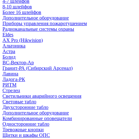
4-7 шлейфов
8-10 шлейфов
Более 16 шлейфов
Дополнительное оборудование
Приборы управления пожаротушением
Радиоканальные системы охраны
Eldes
AX Pro (Hikwision)
Альтоника
Астра
Болид
ВС-Вектор-Ар
Гранит-РА (Сибирский Арсенал)
Лавина
Ладога-РК
РИТМ
Стрелец
Светильники аварийного освещения
Световые табло
Двухсторонние табло
Дополнительное оборудование
Комбинированные оповещатели
Односторонние табло
Тревожные кнопки
Щитки и шкафы ОПС