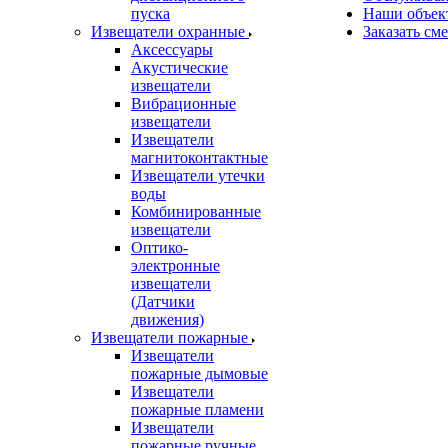
пуска
Наши объек
Извещатели охранные
Заказать см
Аксессуары
Акустические
извещатели
Вибрационные
извещатели
Извещатели
магнитоконтактные
Извещатели утечки
воды
Комбинированные
извещатели
Оптико-
электронные
извещатели
(Датчики
движения)
Извещатели пожарные
Извещатели
пожарные дымовые
Извещатели
пожарные пламени
Извещатели
пожарные ручные