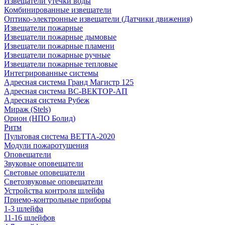
Извещатели утечки воды
Комбинированные извещатели
Оптико-электронные извещатели (Датчики движения)
Извещатели пожарные
Извещатели пожарные дымовые
Извещатели пожарные пламени
Извещатели пожарные ручные
Извещатели пожарные тепловые
Интегрированные системы
Адресная система Гранд Магистр 125
Адресная система ВС-ВЕКТОР-АП
Адресная система Рубеж
Мираж (Stels)
Орион (НПО Болид)
Ритм
Пультовая система ВЕТТА-2020
Модули пожаротушения
Оповещатели
Звуковые оповещатели
Световые оповещатели
Светозвуковые оповещатели
Устройства контроля шлейфа
Приемо-контрольные приборы
1-3 шлейфа
11-16 шлейфов