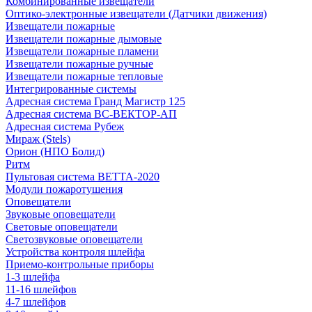
Комбинированные извещатели
Оптико-электронные извещатели (Датчики движения)
Извещатели пожарные
Извещатели пожарные дымовые
Извещатели пожарные пламени
Извещатели пожарные ручные
Извещатели пожарные тепловые
Интегрированные системы
Адресная система Гранд Магистр 125
Адресная система ВС-ВЕКТОР-АП
Адресная система Рубеж
Мираж (Stels)
Орион (НПО Болид)
Ритм
Пультовая система ВЕТТА-2020
Модули пожаротушения
Оповещатели
Звуковые оповещатели
Световые оповещатели
Светозвуковые оповещатели
Устройства контроля шлейфа
Приемо-контрольные приборы
1-3 шлейфа
11-16 шлейфов
4-7 шлейфов