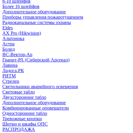
8-10 шлейфов
Более 16 шлейфов
Дополнительное оборудование
Приборы управления пожаротушением
Радиоканальные системы охраны
Eldes
AX Pro (Hikwision)
Альтоника
Астра
Болид
ВС-Вектор-Ар
Гранит-РА (Сибирский Арсенал)
Лавина
Ладога-РК
РИТМ
Стрелец
Светильники аварийного освещения
Световые табло
Двухсторонние табло
Дополнительное оборудование
Комбинированные оповещатели
Односторонние табло
Тревожные кнопки
Щитки и шкафы ОПС
РАСПРОДАЖА