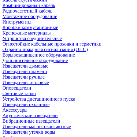
Комбинированый кабель
Радиочастотный кабель
Монтажное оборудование
Инструменты
Коробки коммутационные
Крепежные материалы
Устройства соединительные
Огнестойкие кабельные проходки и герметики
Охранно-пожарная сигнализация (ОПС)
Взрывозащищенное оборудование
Дополнительное оборудование
Извещатели дымовые
Извещатели пламени
Извещатели ручные
Извещатели тепловые
Оповещатели
Световые табло
Устройства дистанционного пуска
Извещатели охранные
Аксессуары
Акустические извещатели
Вибрационные извещатели
Извещатели магнитоконтактные
Извещатели утечки воды