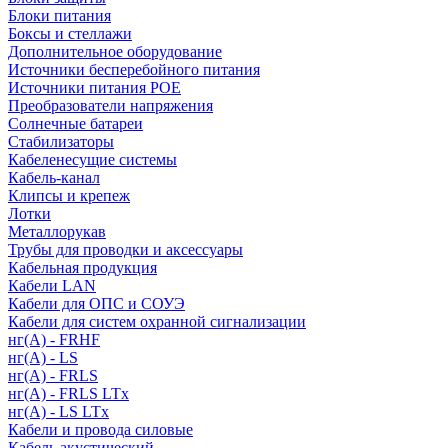
Блоки питания
Боксы и стеллажи
Дополнительное оборудование
Источники бесперебойного питания
Источники питания POE
Преобразователи напряжения
Солнечные батареи
Стабилизаторы
Кабеленесущие системы
Кабель-канал
Клипсы и крепеж
Лотки
Металлорукав
Трубы для проводки и аксессуары
Кабельная продукция
Кабели LAN
Кабели для ОПС и СОУЭ
Кабели для систем охранной сигнализации
нг(A) - FRHF
нг(A) - LS
нг(А) - FRLS
нг(А) - FRLS LTx
нг(А) - LS LTx
Кабели и провода силовые
Кабель акустический