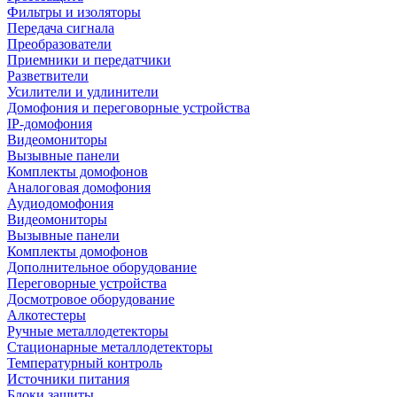
Фильтры и изоляторы
Передача сигнала
Преобразователи
Приемники и передатчики
Разветвители
Усилители и удлинители
Домофония и переговорные устройства
IP-домофония
Видеомониторы
Вызывные панели
Комплекты домофонов
Аналоговая домофония
Аудиодомофония
Видеомониторы
Вызывные панели
Комплекты домофонов
Дополнительное оборудование
Переговорные устройства
Досмотровое оборудование
Алкотестеры
Ручные металлодетекторы
Стационарные металлодетекторы
Температурный контроль
Источники питания
Блоки защиты