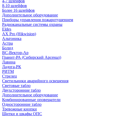
4-7 шлейфов
8-10 шлейфов
Более 16 шлейфов
Дополнительное оборудование
Приборы управления пожаротушением
Радиоканальные системы охраны
Eldes
AX Pro (Hikwision)
Альтоника
Астра
Болид
ВС-Вектор-Ар
Гранит-РА (Сибирский Арсенал)
Лавина
Ладога-РК
РИТМ
Стрелец
Светильники аварийного освещения
Световые табло
Двухсторонние табло
Дополнительное оборудование
Комбинированные оповещатели
Односторонние табло
Тревожные кнопки
Щитки и шкафы ОПС