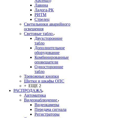
Арсенал)
Лавина
Ладога-РК
РИТМ
Стрелец
Светильники аварийного
освещения
Световые табло
Двухсторонние
табло
Дополнительное
оборудование
Комбинированные
оповещатели
Односторонние
табло
Тревожные кнопки
Щитки и шкафы ОПС
+ ЕЩЕ 2
РАСПРОДАЖА
Автоматика
Видеонаблюдение
Видеокамеры
Передача сигнала
Регистраторы