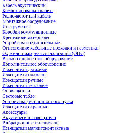
Кабель акустический
Комбинированый кабель
Радиочастотный кабель
Монтажное оборудование
Инструменты
Коробки коммутационные
Крепежные материалы
Устройства соединительные
Огнестойкие кабельные проходки и герметики
Охранно-пожарная сигнализация (ОПС)
Взрывозащищенное оборудование
Дополнительное оборудование
Извещатели дымовые
Извещатели пламени
Извещатели ручные
Извещатели тепловые
Оповещатели
Световые табло
Устройства дистанционного пуска
Извещатели охранные
Аксессуары
Акустические извещатели
Вибрационные извещатели
Извещатели магнитоконтактные