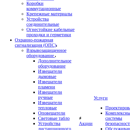
Коробки
коммутационные
Крепежные материалы
Устройства
соединительные
Огнестойкие кабельные
проходки и герметики
Охранно-пожарная
сигнализация (ОПС)
Взрывозащищенное
оборудование
Дополнительное
оборудование
Извещатели
дымовые
Извещатели
пламени
Извещатели
ручные
Услуги
Извещатели
тепловые
Проектиров
Оповещатели
Комплексн
Световые табло
системы
Устройства
Акции
безопасност
дистанционного
Обслужива