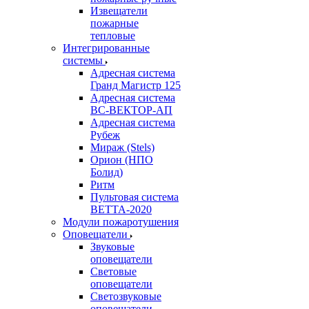
Извещатели
пожарные
тепловые
Интегрированные
системы
Адресная система
Гранд Магистр 125
Адресная система
ВС-ВЕКТОР-АП
Адресная система
Рубеж
Мираж (Stels)
Орион (НПО
Болид)
Ритм
Пультовая система
ВЕТТА-2020
Модули пожаротушения
Оповещатели
Звуковые
оповещатели
Световые
оповещатели
Светозвуковые
оповещатели