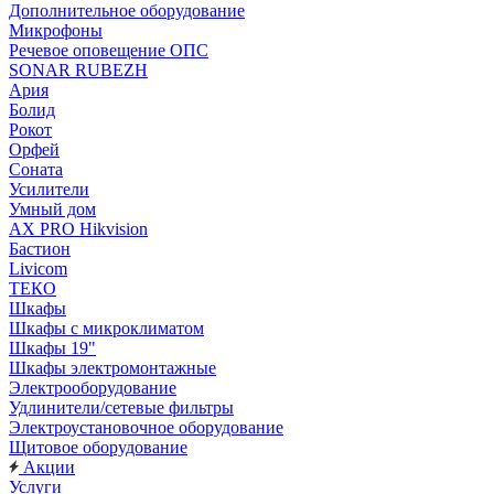
Дополнительное оборудование
Микрофоны
Речевое оповещение ОПС
SONAR RUBEZH
Ария
Болид
Рокот
Орфей
Соната
Усилители
Умный дом
AX PRO Hikvision
Бастион
Livicom
ТЕКО
Шкафы
Шкафы с микроклиматом
Шкафы 19"
Шкафы электромонтажные
Электрооборудование
Удлинители/сетевые фильтры
Электроустановочное оборудование
Щитовое оборудование
Акции
Услуги