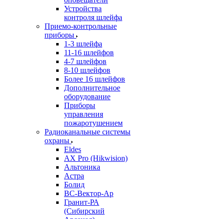
Устройства
контроля шлейфа
Приемо-контрольные
приборы
1-3 шлейфа
11-16 шлейфов
4-7 шлейфов
8-10 шлейфов
Более 16 шлейфов
Дополнительное
оборудование
Приборы
управления
пожаротушением
Радиоканальные системы
охраны
Eldes
AX Pro (Hikwision)
Альтоника
Астра
Болид
ВС-Вектор-Ар
Гранит-РА
(Сибирский