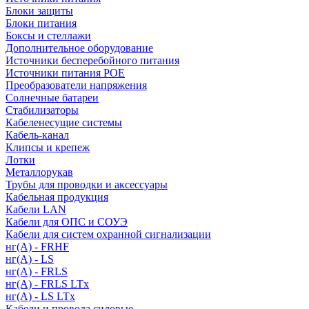
Блоки защиты
Блоки питания
Боксы и стеллажи
Дополнительное оборудование
Источники бесперебойного питания
Источники питания POE
Преобразователи напряжения
Солнечные батареи
Стабилизаторы
Кабеленесущие системы
Кабель-канал
Клипсы и крепеж
Лотки
Металлорукав
Трубы для проводки и аксессуары
Кабельная продукция
Кабели LAN
Кабели для ОПС и СОУЭ
Кабели для систем охранной сигнализации
нг(A) - FRHF
нг(A) - LS
нг(А) - FRLS
нг(А) - FRLS LTx
нг(А) - LS LTx
Кабели и провода силовые