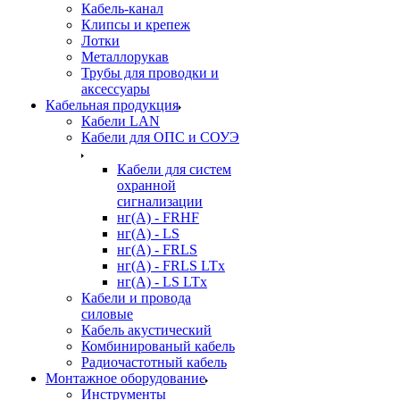
Кабель-канал
Клипсы и крепеж
Лотки
Металлорукав
Трубы для проводки и
аксессуары
Кабельная продукция
Кабели LAN
Кабели для ОПС и СОУЭ
Кабели для систем
охранной
сигнализации
нг(A) - FRHF
нг(A) - LS
нг(А) - FRLS
нг(А) - FRLS LTx
нг(А) - LS LTx
Кабели и провода
силовые
Кабель акустический
Комбинированый кабель
Радиочастотный кабель
Монтажное оборудование
Инструменты