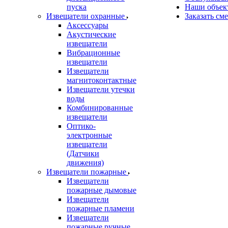
пуска
Наши объек
Извещатели охранные
Заказать см
Аксессуары
Акустические
извещатели
Вибрационные
извещатели
Извещатели
магнитоконтактные
Извещатели утечки
воды
Комбинированные
извещатели
Оптико-
электронные
извещатели
(Датчики
движения)
Извещатели пожарные
Извещатели
пожарные дымовые
Извещатели
пожарные пламени
Извещатели
пожарные ручные