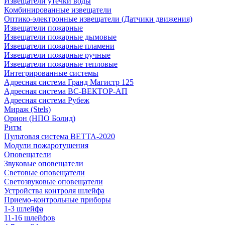
Извещатели утечки воды
Комбинированные извещатели
Оптико-электронные извещатели (Датчики движения)
Извещатели пожарные
Извещатели пожарные дымовые
Извещатели пожарные пламени
Извещатели пожарные ручные
Извещатели пожарные тепловые
Интегрированные системы
Адресная система Гранд Магистр 125
Адресная система ВС-ВЕКТОР-АП
Адресная система Рубеж
Мираж (Stels)
Орион (НПО Болид)
Ритм
Пультовая система ВЕТТА-2020
Модули пожаротушения
Оповещатели
Звуковые оповещатели
Световые оповещатели
Светозвуковые оповещатели
Устройства контроля шлейфа
Приемо-контрольные приборы
1-3 шлейфа
11-16 шлейфов