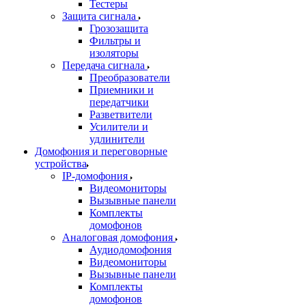
Тестеры
Защита сигнала
Грозозащита
Фильтры и
изоляторы
Передача сигнала
Преобразователи
Приемники и
передатчики
Разветвители
Усилители и
удлинители
Домофония и переговорные
устройства
IP-домофония
Видеомониторы
Вызывные панели
Комплекты
домофонов
Аналоговая домофония
Аудиодомофония
Видеомониторы
Вызывные панели
Комплекты
домофонов