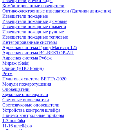
Извещатели утечки воды
Комбинированные извещатели
Оптико-электронные извещатели (Датчики движения)
Извещатели пожарные
Извещатели пожарные дымовые
Извещатели пожарные пламени
Извещатели пожарные ручные
Извещатели пожарные тепловые
Интегрированные системы
Адресная система Гранд Магистр 125
Адресная система ВС-ВЕКТОР-АП
Адресная система Рубеж
Мираж (Stels)
Орион (НПО Болид)
Ритм
Пультовая система ВЕТТА-2020
Модули пожаротушения
Оповещатели
Звуковые оповещатели
Световые оповещатели
Светозвуковые оповещатели
Устройства контроля шлейфа
Приемо-контрольные приборы
1-3 шлейфа
11-16 шлейфов