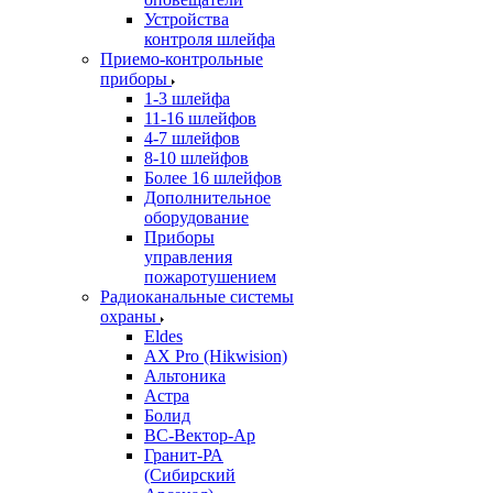
Устройства
контроля шлейфа
Приемо-контрольные
приборы
1-3 шлейфа
11-16 шлейфов
4-7 шлейфов
8-10 шлейфов
Более 16 шлейфов
Дополнительное
оборудование
Приборы
управления
пожаротушением
Радиоканальные системы
охраны
Eldes
AX Pro (Hikwision)
Альтоника
Астра
Болид
ВС-Вектор-Ар
Гранит-РА
(Сибирский