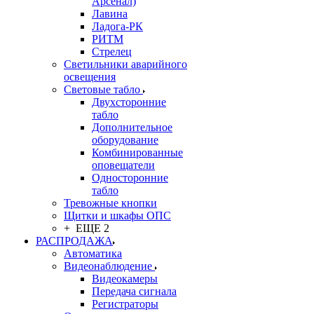
Арсенал)
Лавина
Ладога-РК
РИТМ
Стрелец
Светильники аварийного
освещения
Световые табло
Двухсторонние
табло
Дополнительное
оборудование
Комбинированные
оповещатели
Односторонние
табло
Тревожные кнопки
Щитки и шкафы ОПС
+ ЕЩЕ 2
РАСПРОДАЖА
Автоматика
Видеонаблюдение
Видеокамеры
Передача сигнала
Регистраторы