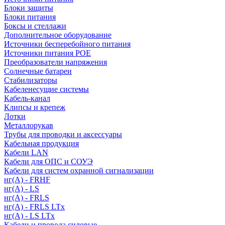
Блоки защиты
Блоки питания
Боксы и стеллажи
Дополнительное оборудование
Источники бесперебойного питания
Источники питания POE
Преобразователи напряжения
Солнечные батареи
Стабилизаторы
Кабеленесущие системы
Кабель-канал
Клипсы и крепеж
Лотки
Металлорукав
Трубы для проводки и аксессуары
Кабельная продукция
Кабели LAN
Кабели для ОПС и СОУЭ
Кабели для систем охранной сигнализации
нг(A) - FRHF
нг(A) - LS
нг(А) - FRLS
нг(А) - FRLS LTx
нг(А) - LS LTx
Кабели и провода силовые