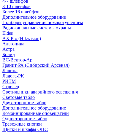
4-7 шлейфов
8-10 шлейфов
Более 16 шлейфов
Дополнительное оборудование
Приборы управления пожаротушением
Радиоканальные системы охраны
Eldes
AX Pro (Hikwision)
Альтоника
Астра
Болид
ВС-Вектор-Ар
Гранит-РА (Сибирский Арсенал)
Лавина
Ладога-РК
РИТМ
Стрелец
Светильники аварийного освещения
Световые табло
Двухсторонние табло
Дополнительное оборудование
Комбинированные оповещатели
Односторонние табло
Тревожные кнопки
Щитки и шкафы ОПС