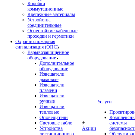
Коробки
коммутационные
Крепежные материалы
Устройства
соединительные
Огнестойкие кабельные
проходки и герметики
Охранно-пожарная
сигнализация (ОПС)
Взрывозащищенное
оборудование
Дополнительное
оборудование
Извещатели
дымовые
Извещатели
пламени
Извещатели
ручные
Услуги
Извещатели
тепловые
Проектиров
Оповещатели
Комплексн
Световые табло
системы
Устройства
Акции
безопасност
дистанционного
Обслужива