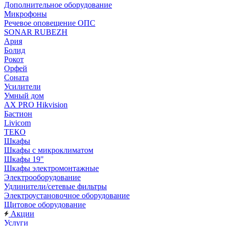
Дополнительное оборудование
Микрофоны
Речевое оповещение ОПС
SONAR RUBEZH
Ария
Болид
Рокот
Орфей
Соната
Усилители
Умный дом
AX PRO Hikvision
Бастион
Livicom
ТЕКО
Шкафы
Шкафы с микроклиматом
Шкафы 19"
Шкафы электромонтажные
Электрооборудование
Удлинители/сетевые фильтры
Электроустановочное оборудование
Щитовое оборудование
Акции
Услуги