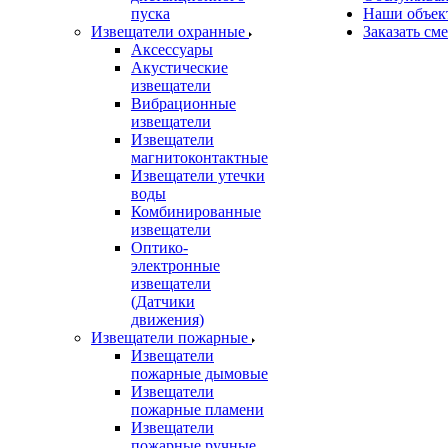
пуска
Наши объек
Извещатели охранные
Заказать см
Аксессуары
Акустические
извещатели
Вибрационные
извещатели
Извещатели
магнитоконтактные
Извещатели утечки
воды
Комбинированные
извещатели
Оптико-
электронные
извещатели
(Датчики
движения)
Извещатели пожарные
Извещатели
пожарные дымовые
Извещатели
пожарные пламени
Извещатели
пожарные ручные