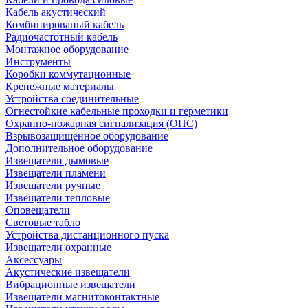
Кабель акустический
Комбинированый кабель
Радиочастотный кабель
Монтажное оборудование
Инструменты
Коробки коммутационные
Крепежные материалы
Устройства соединительные
Огнестойкие кабельные проходки и герметики
Охранно-пожарная сигнализация (ОПС)
Взрывозащищенное оборудование
Дополнительное оборудование
Извещатели дымовые
Извещатели пламени
Извещатели ручные
Извещатели тепловые
Оповещатели
Световые табло
Устройства дистанционного пуска
Извещатели охранные
Аксессуары
Акустические извещатели
Вибрационные извещатели
Извещатели магнитоконтактные