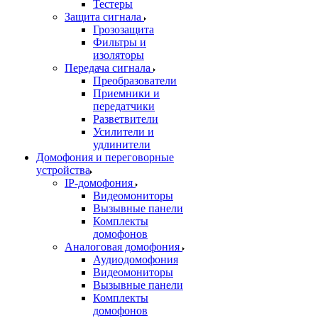
Тестеры
Защита сигнала
Грозозащита
Фильтры и
изоляторы
Передача сигнала
Преобразователи
Приемники и
передатчики
Разветвители
Усилители и
удлинители
Домофония и переговорные
устройства
IP-домофония
Видеомониторы
Вызывные панели
Комплекты
домофонов
Аналоговая домофония
Аудиодомофония
Видеомониторы
Вызывные панели
Комплекты
домофонов