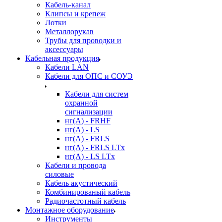
Кабель-канал
Клипсы и крепеж
Лотки
Металлорукав
Трубы для проводки и
аксессуары
Кабельная продукция
Кабели LAN
Кабели для ОПС и СОУЭ
Кабели для систем
охранной
сигнализации
нг(A) - FRHF
нг(A) - LS
нг(А) - FRLS
нг(А) - FRLS LTx
нг(А) - LS LTx
Кабели и провода
силовые
Кабель акустический
Комбинированый кабель
Радиочастотный кабель
Монтажное оборудование
Инструменты