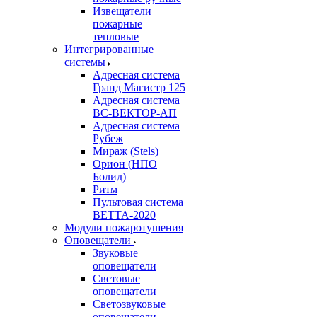
Извещатели
пожарные
тепловые
Интегрированные
системы
Адресная система
Гранд Магистр 125
Адресная система
ВС-ВЕКТОР-АП
Адресная система
Рубеж
Мираж (Stels)
Орион (НПО
Болид)
Ритм
Пультовая система
ВЕТТА-2020
Модули пожаротушения
Оповещатели
Звуковые
оповещатели
Световые
оповещатели
Светозвуковые
оповещатели