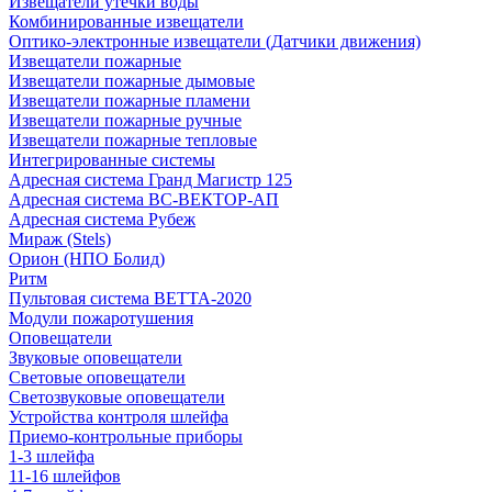
Извещатели утечки воды
Комбинированные извещатели
Оптико-электронные извещатели (Датчики движения)
Извещатели пожарные
Извещатели пожарные дымовые
Извещатели пожарные пламени
Извещатели пожарные ручные
Извещатели пожарные тепловые
Интегрированные системы
Адресная система Гранд Магистр 125
Адресная система ВС-ВЕКТОР-АП
Адресная система Рубеж
Мираж (Stels)
Орион (НПО Болид)
Ритм
Пультовая система ВЕТТА-2020
Модули пожаротушения
Оповещатели
Звуковые оповещатели
Световые оповещатели
Светозвуковые оповещатели
Устройства контроля шлейфа
Приемо-контрольные приборы
1-3 шлейфа
11-16 шлейфов