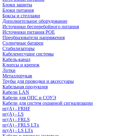
Блоки защиты
Блоки питания
Боксы и стеллажи
Дополнительное оборудование
Источники бесперебойного питания
Источники питания POE
Преобразователи напряжения
Солнечные батареи
Стабилизаторы
Кабеленесущие системы
Кабель-канал
Клипсы и крепеж
Лотки
Металлорукав
Трубы для проводки и аксессуары
Кабельная продукция
Кабели LAN
Кабели для ОПС и СОУЭ
Кабели для систем охранной сигнализации
нг(A) - FRHF
нг(A) - LS
нг(А) - FRLS
нг(А) - FRLS LTx
нг(А) - LS LTx
Кабели и провода силовые