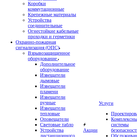
Коробки
коммутационные
Крепежные материалы
Устройства
соединительные
Огнестойкие кабельные
проходки и герметики
Охранно-пожарная
сигнализация (ОПС)
Взрывозащищенное
оборудование
Дополнительное
оборудование
Извещатели
дымовые
Извещатели
пламени
Извещатели
ручные
Услуги
Извещатели
тепловые
Проектиров
Оповещатели
Комплексн
Световые табло
системы
Устройства
Акции
безопасност
дистанционного
Обслужива