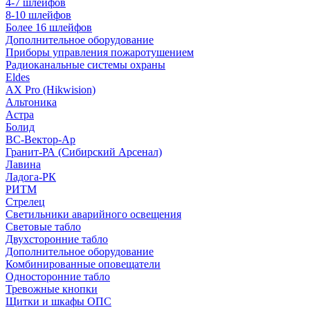
4-7 шлейфов
8-10 шлейфов
Более 16 шлейфов
Дополнительное оборудование
Приборы управления пожаротушением
Радиоканальные системы охраны
Eldes
AX Pro (Hikwision)
Альтоника
Астра
Болид
ВС-Вектор-Ар
Гранит-РА (Сибирский Арсенал)
Лавина
Ладога-РК
РИТМ
Стрелец
Светильники аварийного освещения
Световые табло
Двухсторонние табло
Дополнительное оборудование
Комбинированные оповещатели
Односторонние табло
Тревожные кнопки
Щитки и шкафы ОПС