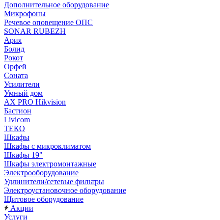
Дополнительное оборудование
Микрофоны
Речевое оповещение ОПС
SONAR RUBEZH
Ария
Болид
Рокот
Орфей
Соната
Усилители
Умный дом
AX PRO Hikvision
Бастион
Livicom
ТЕКО
Шкафы
Шкафы с микроклиматом
Шкафы 19"
Шкафы электромонтажные
Электрооборудование
Удлинители/сетевые фильтры
Электроустановочное оборудование
Щитовое оборудование
Акции
Услуги