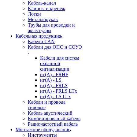
Кабель-канал
Клипсы и крепеж
Лотки
Металлорукав
Трубы для проводки и
аксессуары
Кабельная продукция
Кабели LAN
Кабели для ОПС и СОУЭ
Кабели для систем
охранной
сигнализации
нг(A) - FRHF
нг(A) - LS
нг(А) - FRLS
нг(А) - FRLS LTx
нг(А) - LS LTx
Кабели и провода
силовые
Кабель акустический
Комбинированый кабель
Радиочастотный кабель
Монтажное оборудование
Инструменты