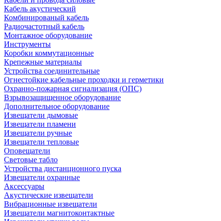
Кабель акустический
Комбинированый кабель
Радиочастотный кабель
Монтажное оборудование
Инструменты
Коробки коммутационные
Крепежные материалы
Устройства соединительные
Огнестойкие кабельные проходки и герметики
Охранно-пожарная сигнализация (ОПС)
Взрывозащищенное оборудование
Дополнительное оборудование
Извещатели дымовые
Извещатели пламени
Извещатели ручные
Извещатели тепловые
Оповещатели
Световые табло
Устройства дистанционного пуска
Извещатели охранные
Аксессуары
Акустические извещатели
Вибрационные извещатели
Извещатели магнитоконтактные