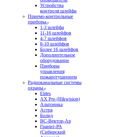
Устройства
контроля шлейфа
Приемо-контрольные
приборы
1-3 шлейфа
11-16 шлейфов
4-7 шлейфов
8-10 шлейфов
Более 16 шлейфов
Дополнительное
оборудование
Приборы
управления
пожаротушением
Радиоканальные системы
охраны
Eldes
AX Pro (Hikwision)
Альтоника
Астра
Болид
ВС-Вектор-Ар
Гранит-РА
(Сибирский