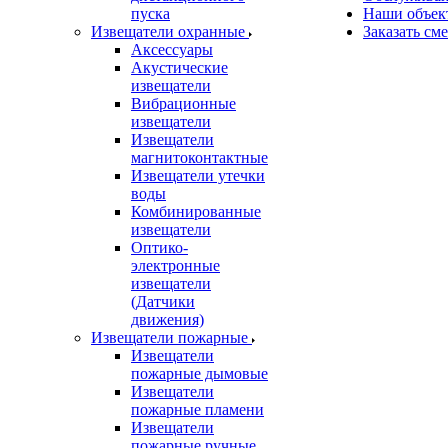
пуска
Наши объек
Извещатели охранные
Заказать см
Аксессуары
Акустические
извещатели
Вибрационные
извещатели
Извещатели
магнитоконтактные
Извещатели утечки
воды
Комбинированные
извещатели
Оптико-
электронные
извещатели
(Датчики
движения)
Извещатели пожарные
Извещатели
пожарные дымовые
Извещатели
пожарные пламени
Извещатели
пожарные ручные