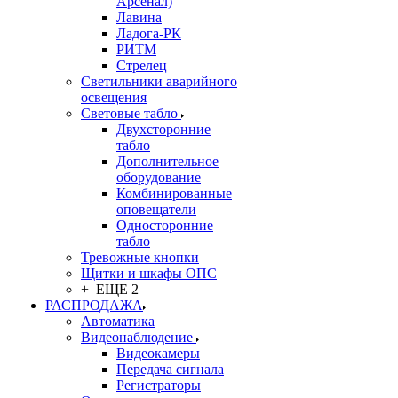
Арсенал)
Лавина
Ладога-РК
РИТМ
Стрелец
Светильники аварийного
освещения
Световые табло
Двухсторонние
табло
Дополнительное
оборудование
Комбинированные
оповещатели
Односторонние
табло
Тревожные кнопки
Щитки и шкафы ОПС
+ ЕЩЕ 2
РАСПРОДАЖА
Автоматика
Видеонаблюдение
Видеокамеры
Передача сигнала
Регистраторы