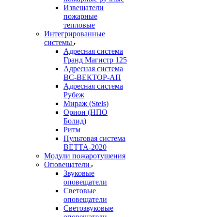
Извещатели
пожарные
тепловые
Интегрированные
системы
Адресная система
Гранд Магистр 125
Адресная система
ВС-ВЕКТОР-АП
Адресная система
Рубеж
Мираж (Stels)
Орион (НПО
Болид)
Ритм
Пультовая система
ВЕТТА-2020
Модули пожаротушения
Оповещатели
Звуковые
оповещатели
Световые
оповещатели
Светозвуковые
оповещатели