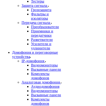
Тестеры
Защита сигнала
Грозозащита
Фильтры и
изоляторы
Передача сигнала
Преобразователи
Приемники и
передатчики
Разветвители
Усилители и
удлинители
Домофония и переговорные
устройства
IP-домофония
Видеомониторы
Вызывные панели
Комплекты
домофонов
Аналоговая домофония
Аудиодомофония
Видеомониторы
Вызывные панели
Комплекты
домофонов