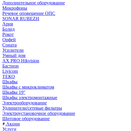
Дополнительное оборудование
Микрофоны
Речевое оповещение ОПС
SONAR RUBEZH
Ария
Болид
Рокот
Орфей
Соната
Усилители
Умный дом
AX PRO Hikvision
Бастион
Livicom
ТЕКО
Шкафы
Шкафы с микроклиматом
Шкафы 19"
Шкафы электромонтажные
Электрооборудование
Удлинители/сетевые фильтры
Электроустановочное оборудование
Щитовое оборудование
Акции
Услуги