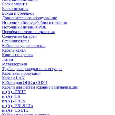
Блоки защиты
Блоки питания
Боксы и стеллажи
Дополнительное оборудование
Источники бесперебойного питания
Источники питания POE
Преобразователи напряжения
Солнечные батареи
Стабилизаторы
Кабеленесущие системы
Кабель-канал
Клипсы и крепеж
Лотки
Металлорукав
Трубы для проводки и аксессуары
Кабельная продукция
Кабели LAN
Кабели для ОПС и СОУЭ
Кабели для систем охранной сигнализации
нг(A) - FRHF
нг(A) - LS
нг(А) - FRLS
нг(А) - FRLS LTx
нг(А) - LS LTx
Кабели и провода силовые