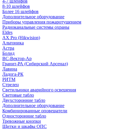
4-7 шлейфов
8-10 шлейфов
Более 16 шлейфов
Дополнительное оборудование
Приборы управления пожаротушением
Радиоканальные системы охраны
Eldes
AX Pro (Hikwision)
Альтоника
Астра
Болид
ВС-Вектор-Ар
Гранит-РА (Сибирский Арсенал)
Лавина
Ладога-РК
РИТМ
Стрелец
Светильники аварийного освещения
Световые табло
Двухсторонние табло
Дополнительное оборудование
Комбинированные оповещатели
Односторонние табло
Тревожные кнопки
Щитки и шкафы ОПС