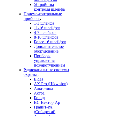
Устройства
контроля шлейфа
Приемо-контрольные
приборы
1-3 шлейфа
11-16 шлейфов
4-7 шлейфов
8-10 шлейфов
Более 16 шлейфов
Дополнительное
оборудование
Приборы
управления
пожаротушением
Радиоканальные системы
охраны
Eldes
AX Pro (Hikwision)
Альтоника
Астра
Болид
ВС-Вектор-Ар
Гранит-РА
(Сибирский