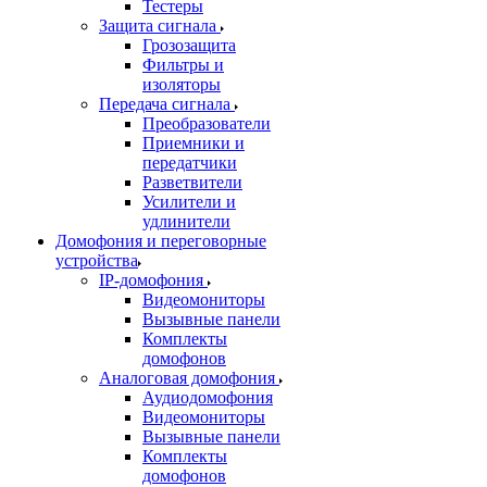
Тестеры
Защита сигнала
Грозозащита
Фильтры и
изоляторы
Передача сигнала
Преобразователи
Приемники и
передатчики
Разветвители
Усилители и
удлинители
Домофония и переговорные
устройства
IP-домофония
Видеомониторы
Вызывные панели
Комплекты
домофонов
Аналоговая домофония
Аудиодомофония
Видеомониторы
Вызывные панели
Комплекты
домофонов