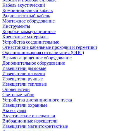
Кабель акустический
Комбинированый кабель
Радиочастотный кабель
Монтажное оборудование
Инструменты
Коробки коммутационные
Крепежные материалы
Устройства соединительные
Огнестойкие кабельные проходки и герметики
Охранно-пожарная сигнализация (ОПС)
Взрывозащищенное оборудование
Дополнительное оборудование
Извещатели дымовые
Извещатели пламени
Извещатели ручные
Извещатели тепловые
Оповещатели
Световые табло
Устройства дистанционного пуска
Извещатели охранные
Аксессуары
Акустические извещатели
Вибрационные извещатели
Извещатели магнитоконтактные