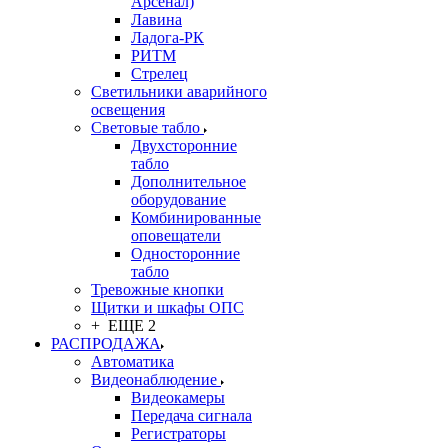
Арсенал)
Лавина
Ладога-РК
РИТМ
Стрелец
Светильники аварийного
освещения
Световые табло
Двухсторонние
табло
Дополнительное
оборудование
Комбинированные
оповещатели
Односторонние
табло
Тревожные кнопки
Щитки и шкафы ОПС
+ ЕЩЕ 2
РАСПРОДАЖА
Автоматика
Видеонаблюдение
Видеокамеры
Передача сигнала
Регистраторы