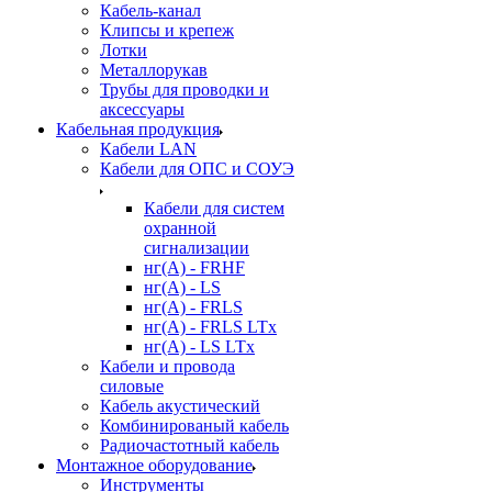
Кабель-канал
Клипсы и крепеж
Лотки
Металлорукав
Трубы для проводки и
аксессуары
Кабельная продукция
Кабели LAN
Кабели для ОПС и СОУЭ
Кабели для систем
охранной
сигнализации
нг(A) - FRHF
нг(A) - LS
нг(А) - FRLS
нг(А) - FRLS LTx
нг(А) - LS LTx
Кабели и провода
силовые
Кабель акустический
Комбинированый кабель
Радиочастотный кабель
Монтажное оборудование
Инструменты