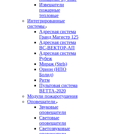
Извещатели
пожарные
тепловые
Интегрированные
системы
Адресная система
Гранд Магистр 125
Адресная система
ВС-ВЕКТОР-АП
Адресная система
Рубеж
Мираж (Stels)
Орион (НПО
Болид)
Ритм
Пультовая система
ВЕТТА-2020
Модули пожаротушения
Оповещатели
Звуковые
оповещатели
Световые
оповещатели
Светозвуковые
оповещатели