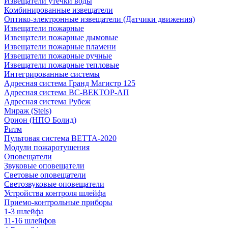
Извещатели утечки воды
Комбинированные извещатели
Оптико-электронные извещатели (Датчики движения)
Извещатели пожарные
Извещатели пожарные дымовые
Извещатели пожарные пламени
Извещатели пожарные ручные
Извещатели пожарные тепловые
Интегрированные системы
Адресная система Гранд Магистр 125
Адресная система ВС-ВЕКТОР-АП
Адресная система Рубеж
Мираж (Stels)
Орион (НПО Болид)
Ритм
Пультовая система ВЕТТА-2020
Модули пожаротушения
Оповещатели
Звуковые оповещатели
Световые оповещатели
Светозвуковые оповещатели
Устройства контроля шлейфа
Приемо-контрольные приборы
1-3 шлейфа
11-16 шлейфов