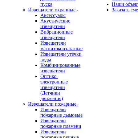
пуска
Наши объек
Извещатели охранные
Заказать см
Аксессуары
Акустические
извещатели
Вибрационные
извещатели
Извещатели
магнитоконтактные
Извещатели утечки
воды
Комбинированные
извещатели
Оптико-
электронные
извещатели
(Датчики
движения)
Извещатели пожарные
Извещатели
пожарные дымовые
Извещатели
пожарные пламени
Извещатели
пожарные ручные