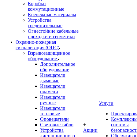
Коробки
коммутационные
Крепежные материалы
Устройства
соединительные
Огнестойкие кабельные
проходки и герметики
Охранно-пожарная
сигнализация (ОПС)
Взрывозащищенное
оборудование
Дополнительное
оборудование
Извещатели
дымовые
Извещатели
пламени
Извещатели
ручные
Услуги
Извещатели
тепловые
Проектиров
Оповещатели
Комплексн
Световые табло
системы
Устройства
Акции
безопасност
дистанционного
Обслужива